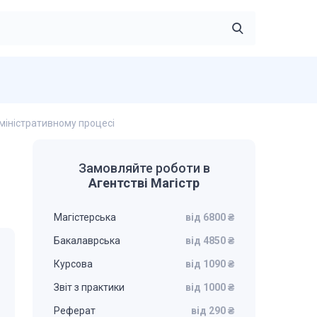
міністративному процесі
Замовляйте роботи в
Агентстві Магістр
Магістерська
від 6800 ₴
Бакалаврська
від 4850 ₴
Курсова
від 1090 ₴
Звіт з практики
від 1000 ₴
Реферат
від 290 ₴