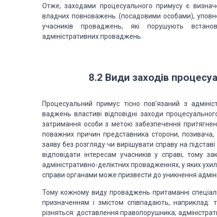
Отже, заходами процесуального примусу є визначе
владних повноважень (посадовими
особами), уповн
учас­ників проваджень, які порушують встано
адміністративних про­ваджень.
8.2
Види заходів
процесуал
Процесуальний примус тісно пов’язаний з адмініст
ваджень властиві відповідні
заходи процесуального
затри­мання особи з метою забезпечення притягнення
поважних причин представника сторони,
позивача, 
заяву
без розгляду чи вирішувати справу на підставі н
відповідати інтере­сам учасників у справі,
тому зак
адміністративно-деліктних провадженнях, у яких ухил
справи органами може призвести до
уникнення адміні
Тому кожному виду проваджень притаманні спеціаль
призначенням і змістом
співпадають, наприклад: т
різняться: доставлення правопорушника; адміністра