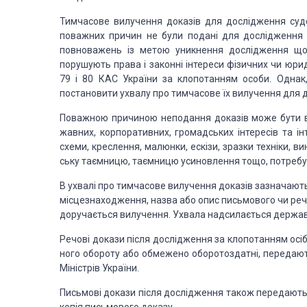
Тимчасове вилучення доказів для дослідження су
поваж­них причин
не були подані для дослідження 
повноважень із метою уникнення дослідження що
порушують права і законні
інтереси фізичних чи юрид
79 і 80 КАС України за клопотанням особи. Однак
постановити ухвалу про
тимча­сове їх вилучення для 
Поважною причиною неподання доказів може бути в
жавних, корпоративних, громадських
інтересів та ін
схеми, креслення, малюнки, ескізи, зразки техніки, ви
ську таємницю,
таємницю усиновлення тощо, потребую
В ухвалі про тимчасове вилучення доказів зазначають
місцезнаходження,
назва або опис письмового чи реч
доручається вилучення. Ухвала надсилається
держав
Речові докази після дослідження за клопотанням осіб,
ного обороту або обмежено
оборотоздатні, передают
Міністрів України.
Письмові докази після дослідження також передаютьс