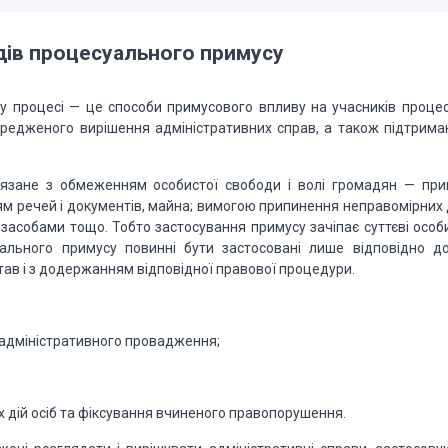
ів процесуального примусу
 про­цесі — це способи
примусового впливу на учасників процес
ередженого вирішення адміністративних справ, а також
підтрима
в’язане з обмеженням
особистої свободи і волі громадян — прив
м речей і документів, майна; вимогою припинення
неправомірних д
 засобами
тощо. Тобто застосування примусу зачіпає суттєві особи
льного примусу повинні бути застосовані лише
відповідно до
ав і з
додержанням від­повідної правової процедури.
д­міністративного
провадження;
дій осіб та
фіксування вчиненого правопорушення.