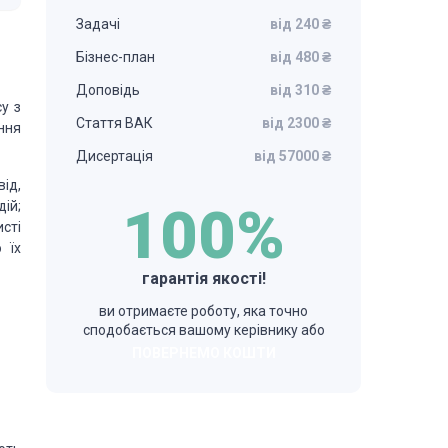
Задачі
від 240 ₴
Бізнес-план
від 480 ₴
Доповідь
від 310 ₴
у з
Стаття ВАК
від 2300 ₴
ння
Дисертація
від 57000 ₴
ід,
ій;
100%
сті
 їх
гарантія якості!
ви отримаєте роботу, яка точно
сподобається вашому керівнику або
ПОВЕРНЕМО КОШТИ