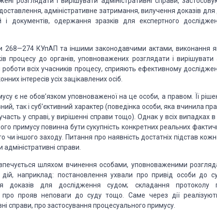
жені розглядати і
вирішувати адміністративні справи, застосову
 доставлення, адміністративне затримання,
вилучення доказів для 
 і
документів, одержання зразків для експертного досліджен
ями 268—274 КУпАП та
іншими законодавчими актами, виконання я
ів процесу до органів, уповноважених розглядати і вирішувати
 роботи всіх учасників
процесу, сприяють ефективному дослідже
онних ін­тересів усіх зацікавлених осіб.
усу є не обов’язком
уповноваженої на це особи, а правом. Її ріше
ний, так і суб’єктивний характер (поведінка особи, яка
вчинила пра
участь у
справі, у вирішенні справи тощо). Однак у всіх випадках в
го при­мусу повинна бути сукупність
конкретних реальних фактич
о чи ін­шого заходу. Питання про наявність достатніх підстав кож
ад­міністративні справи.
зпе­чується шляхом
вчинення особами, уповноваженими розгляда
дій, на­приклад: постановлення ухвали про привід
особи до су
я доказів для
дослідження судом; складання протоколу 
про прояв неповаги до суду тощо. Саме через дії
реалізуют
ні справи, про
застосування проце­суального примусу.