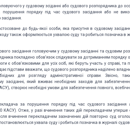
ловуючо­го у судовому зсіданні або судового розпорядника до осо
 порушення по­рядку під час судового засідання
або не вико
 засідання.
стосова­не до
будь-якої особи, яка присутня в судовому засіданн
ходу та­кож оформлюється ухвалою суду та робиться
позначка в ж
ового засідання
головуючим у судовому засіданні та судовим роз
ядника покладено обов’язок слідкувати за дотриманням порядку
о
моги є обов’язковими для
усіх осіб, які беруть участь у справі, та 
е дає під­стави вважати, що судового розпорядника наділено
владн
хідних для роз­гляду
адміністративної справи. Звісно, так
у засіданні, який вживає необхідних заходів для забезпеченн
КАСУ), створює необхідні
умови для забезпечення повного, всебічн
екладача за порушення
порядку під час судового засідання 
270 КАСУ). Отже, у разі вчинення таких дій перекладачем уперше 
ісля вчинення перекладачем
зазначених дій повторно суд оголо
остановлюється ухвала суду і ро­биться позначка в журналі
судов