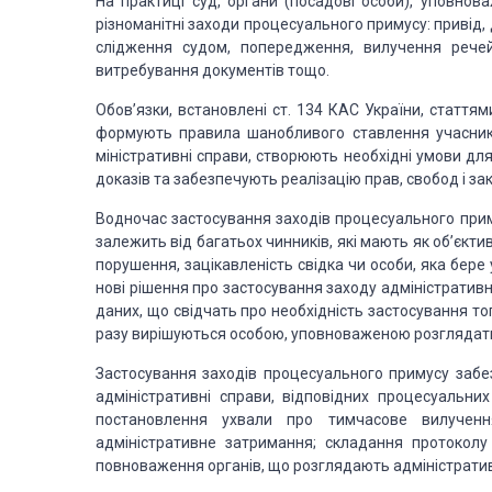
На практиці суд, органи (посадові особи), уповнова
різноманітні заходи
процесуального примусу: привід,
слідження судом, попередження, вилучення речей
витребування
документів тощо.
Обов’язки, встановлені ст. 134 КАС України, статт
формують правила шанобливого
ставлення учасник
міністративні справи, створюють необхідні умови для
доказів та забезпечують реалізацію
прав, свобод і зак
Водночас застосування заходів процесуального прим
залежить від багатьох чинників,
які мають як об’єктив
порушення, зацікавленість свідка чи особи, яка бере 
нові рішення про
застосування заходу адміністративно
даних, що свідчать про необхідність застосування
тог
разу
вирішуються особою, уповноваженою розглядати 
Застосування заходів процесуального примусу забе
адміністративні справи,
відповідних процесуальних 
постановлення ухвали про тимчасове вилученн
адміністративне затримання;
складання протоколу 
повноваження органів, що розглядають адміністратив