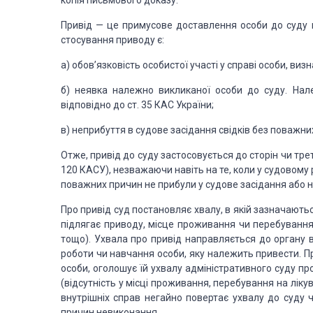
копія письмового доказу.
Привід
— це примусове доставлення особи до суду
к
стосування
приводу є:
а) обов’язковість особистої участі у справі особи, виз
б) неявка належно викликаної особи до суду. На
відповідно до ст. 35 КАС України;
в) неприбуття в судове засідання свідків без поважни
Отже, привід до суду застосовується до сторін чи трет
120 КАСУ), незважаючи
навіть на те, коли у судовому 
поважних причин не прибули у судове засідання або
н
Про привід суд постановляє хвалу, в якій зазначаютьс
підлягає приводу, місце
проживання чи перебування, 
тощо). Ухвала про привід направляється до органу в
робо­ти чи навчання
особи, яку належить привести. Пр
особи, оголошує їй ухвалу адміністративного суду пр
(відсутність
у місці проживання, перебування на лікув
внутрішніх справ негайно повертає ухвалу до
суду ч
причин
невиконання.