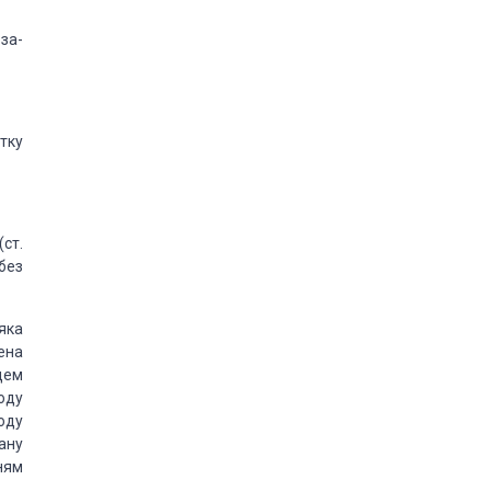
за­
тку
(ст.
 без
 яка
ена
цем
оду
оду
ану
ням