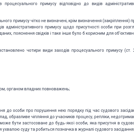
 процесуального приму­су відповідно до видів адміністратив
ного примусу чітко не визначені, крім визначення
(закріплення) п
в ад­міністративного
примусу щодо присутності особи при розгл
аних, пояснення свідків і таке інше було б корисним для
об’єктивн
становле­но чотири види заходів процесуального примусу (ст. 
м, ор­ганом владних повноважень;
ння
до особи про порушення нею порядку під час судового засіда
ад, об­разливе чіпляння до учасників процесу, репліки,
недотрима
 може бути
застосоване до будь-якої особи, яка присутня в судов
ухвалою суду та робиться позначка в
журналі судового засідання