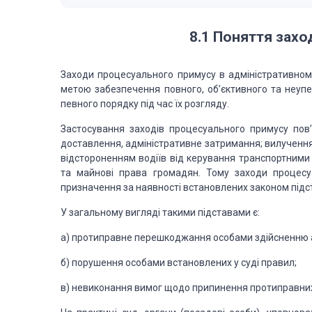
8.1
Поняття
заход
Заходи процесуального примусу в адміністративному
метою забезпечення повного,
об’єктивного та неуп
пев­ного порядку під час їх розгляду.
Застосування заходів процесуального примусу по
доставлення, адміністративне
затримання; вилучення
відстороненням водіїв від керування транспортними
та майнові права
громадян. Тому заходи процесуа
призначення за наявності встановлених законом підст
У
загальному вигляді такими підставами є:
а) протиправне перешкоджання особами здійсненню а
б)
порушення особами встановлених у суді правил;
в) невиконання вимог щодо припинення протиправних 