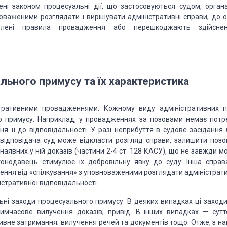
ні зако­ном процесуальні
дії, що застосовуються судом, орган
оваженими розглядати і вирішувати адміністративні справи, до
о
влені правила прова­дження або
перешкоджають здійсне
ьного примусу та їх характеристика
ратив­ними
провадженнями. Кожному виду адміністративних п
 примусу. Наприклад, у провадженнях за позовами немає
потр
 її до відпові­дальності.
У разі неприбуття в судове засідання 
відповідача суд може відкласти розгляд справи, залишити позо
аявних у ній доказів (части­ни
2-4 ст. 128 КАСУ), що не завжди м
онодавець стимулює їх доб­ровільну явку до суду. Інша справ
ення від «спілкування» з
уповнова­женими розглядати адміністрати
стративної відповідальності.
ні за­ходи
процесуального примусу. В деяких випадках ці заходи
имчасове ви­лучення доказів; привід. В інших випадках
— сутт
тивне затримання;
вилучення речей та документів тощо. Отже, з на