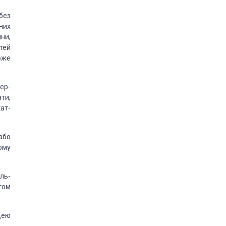
без
них
ни,
тей
оже
ер­
ти,
кат­
або
ому
ль­
том
дею