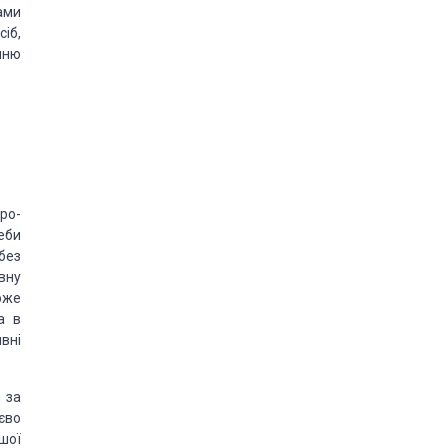
ами
сіб,
нню
ро­
еби
без
вну
оже
а в
вні
 за
єво
шої