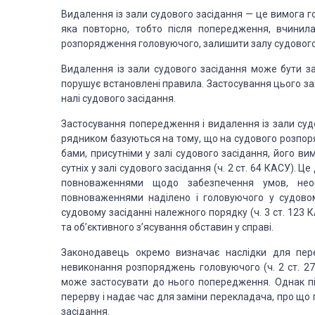
Видалення із зали судового засідання
— це вимога
го
яка повторно,
тобто після попередження, вчинила
розпоряджен­ня головуючого, залишити залу судового
Видалення із зали судового засідання може бути за
порушує встановлені
правила. Застосування цього за
налі судового засідання.
Застосування попередження і видалення із зали суд
рядником базуються на тому, що
на судового розпор
бами, присутніми у залі судового засідання, його ви
сутніх у залі судового засідання
(ч. 2 ст. 64 КАСУ). Ц
повноваженнями щодо забезпечення умов, необ
повноваження­ми наділено і головуючого
у судовом
судовому засіданні на­лежного порядку (ч. 3 ст. 123 
та об’єктивного з’ясування обставин
у справі.
Законодавець окремо визначає наслідки для пер
невиконан­ня розпоряджень головуючого
(ч. 2 ст. 
може застосувати до нього попередження. Однак п
перерву і надає час для заміни
перекладача, про що п
засідання.