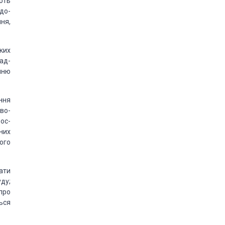
ють
до­
ня,
ких
ад­
нню
ння
во­
 ос­
них
ного
­ти
ду;
про
ься