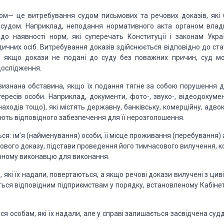
дом
— це ви­требування судом письмових та речових доказів, які 
судом. Наприклад, неподання нормативного акта
органом влад
до наявності норм,
які су­перечать Конституції і законам Украї
ичних осіб. Витребування доказів здійснюється
відповідно до ста
, якщо
докази не подані до суду без поважних причин, суд м
дослідження.
изна­на обставина, якщо
їх подання тягне за собою порушення д
тересів особи. Наприклад, документи, фото-, звуко-,
відеодокумен
находів
тощо), які містять державну, банківську, комерційну, адво
ть від­повідного забезпечення для її
нерозголошення.
ся: ім’я
(найменування) особи, її місце проживання (перебування) 
ового доказу, підстави проведення його
тимчасового вилучення, к
ному вико­навцю для виконання.
 які їх надали,
повертаються, а якщо речові докази вилучені з циві
ься від­повідним підприємствам у порядку, встановленому
Кабіне
я особам, які їх
надали, але у справі залишається засвідчена суд­