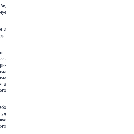
би,
нує
і й
ур­
по­
со­
при­
ими
ими
я в
ого
або
суд
шує
ого