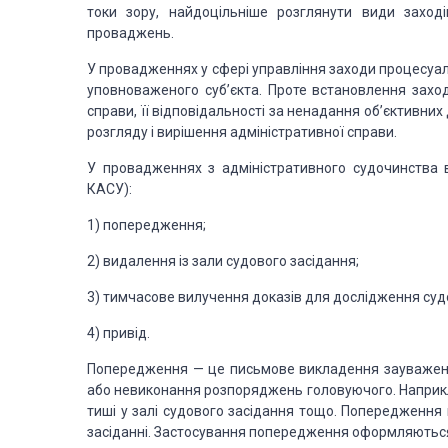
токи зору, найдоцільніше
розглянути види заходів
проваджень.
У
провадженнях у сфері управління
заходи процесуаль
уповноваженого суб’єкта. Проте встановлення заході
справи, її відповідальності за
ненадання об’єктивних д
розгляду і вирішення адміністративної справи.
У
провадженнях з адміністративного судочинства
в
КАСУ):
1)
попередження;
2)
видалення із зали судового засідання;
3)
тимчасове вилучення доказів для
дослідження судо
4)
привід.
Попередження
— це письмове викладення зауваже
або невиконання розпоряджень
головуючого. Наприкл
тиші у залі судового засідання тощо. Попередження
засі­данні.
Застосування попередження оформляються 