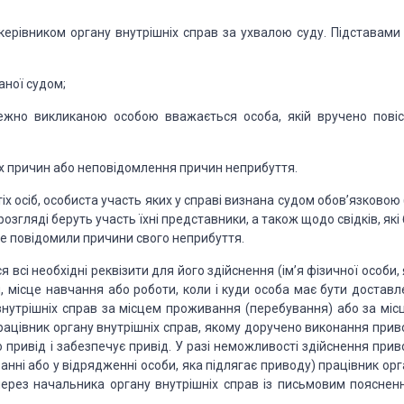
ерівни­ком органу внутрішніх справ за ухвалою суду. Підставами 
наної судом;
лежно викликаною особою
вважається особа, якій вручено повіс
х при­чин або
неповідомлення причин неприбуття.
іх осіб, особиста
участь яких у справі визнана судом обов’язковою 
роз­гляді беруть участь їхні представники, а
також щодо свідків, які
е повідомили причини свого неприбуття.
я всі необхідні
реквізити для його здійснення (ім’я фізичної особи,
місце навчання або роботи, коли і куди особа має
бути доставл
нутрішніх
справ за місцем проживання (перебування) або за міс
ацівник ор­гану внутрішніх справ, якому
доручено виконання прив
о
привід і забезпечує привід. У разі неможливості здійснення прив
анні або у відрядженні особи, яка
підлягає приводу) працівник орг
ерез на­чальника органу внутрішніх справ із письмовим пояснен