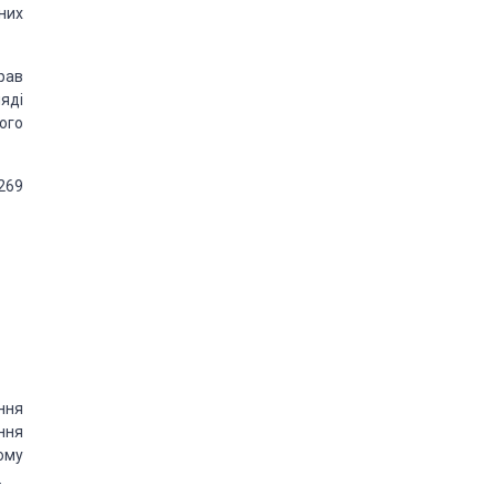
них
рав
яді
ого
269
ння
ння
ому
.