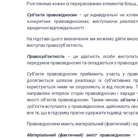
Розглянемо кожен із перерахованих елементів більш 
Суб’єкти правовідносин
–
це індивідуальні чи колек
конкретних правовідносинах,
виступаючи реалізато
юридичної відповідальності.
На підставі цього визначення ми можемо дійти вис
виступає правосуб’єктність.
Правосуб’єктність
–
це здатність особи виступат
передумов правовідносин та складається
з правоздат
Суб’єкти правовідносин приймають участь у прав
досягаються шляхом реалізації їх суб’єктивних
пра
користуються ними
чи охороняють їх від посягань. Т
направлені інтереси сторін правовідносин і заради 
якості об’єктів правовідносин. Таким чином,
об’єкти
п
суб’єкти вступають у правовідносини, здійснюють
сво
все те, що в підсумку прагне одержати індивід чи орг
Правовідносини мають
матеріальний (фактичний) і 
Матеріальний (фактичний) зміст правовідносин
– 