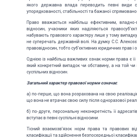
якого державна влада переводить певні види с
упорядкованості, стабільності
та бажаної спрямованос
Право
вважається найбільш ефективним, владно-п
відносин, учасники яких наділяються правосуб’є
набувають правового характеру лише у тому випадку
не суперечать
державній волі. На думку С.С. Алексє
правовідносин, тобто суб’єктивних юридичних прав і о
Однією із найбільш важливих ознак норми права є
її
який конкретний випадок чи обставину,
а на той чи 
суспільних
відносин.
Загальний характер правової норми означає
:
а) по-перше, що вона розрахована на свою реалізац
що вона не втрачає свою силу після одноразової
реалі
б) по-друге, персональну неконкретність її адресат
вступає в певні суспільні відносини.
Тісний взаємозв’язок норм права та правових ві
класифікації та здійснення безпосередньої класифікац