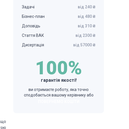
Задачі
від 240 ₴
Бізнес-план
від 480 ₴
Доповідь
від 310 ₴
Стаття ВАК
від 2300 ₴
Дисертація
від 57000 ₴
100%
гарантія якості!
ви отримаєте роботу, яка точно
сподобається вашому керівнику або
ПОВЕРНЕМО КОШТИ
 що
гою