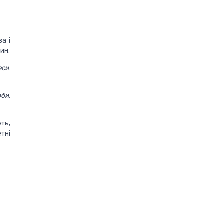
а і
ин.
еси
.
оби
.
ть,
тні