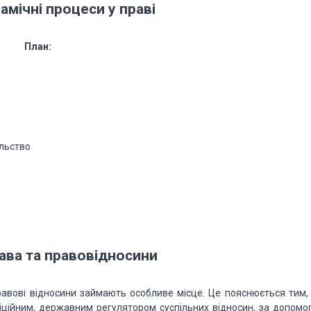
амічні процеси у праві
План:
ільство
ава та правовідносини
правові відносини займають особливе місце. Це пояснюється
тим,
фіційним, державним регулятором
суспільних відносин, за допомо