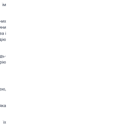
 їм
них
ини
а і
дію
дь-
рію
ою,
яка
 їх