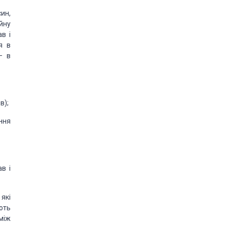
ин,
йну
в і
я в
– в
в);
ння
в і
які
ють
між