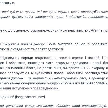
детально.
тивні
суб’єкти права, які використовують свою правосуб’єктніст
рами суб’єктивних юридичних прав і обов’язків, повноважен
новку, що основною соціально-юридичною
властивістю суб’єктів пр
и
суб’єктом правовідносин.
Вона виступає однією з обов’язко
ності, дієздатності та деліктоздатності.
овідносинах заради задоволення
своїх інтересів і потреб. Ці ц
в і обов’язків, внаслідок чого сторони здобувають певні бла
акі різноманітні блага, на досягнення, використання
чи охорону я
чого реалізуються
їх суб’єктивні права і обов’язки, розглядаютьс
равовідносин
– це матеріальні
і нематеріальні блага, з приводу 
ї суб’єктивні юридичні права і юридичні
обов’язки.
Іншими словами,
анізація, вступаючи у правовідносини.
юридичний
{lang_content_nav}.
це фактичний склад суспільних відносин, який опосередковуєт