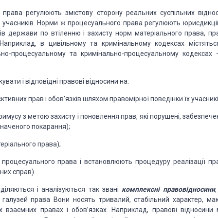
о права регулюють
змістову сторону реальних суспільних віднос
їх учасників. Норми ж процесуального права регулюють юрисдикці
ів держави по втіленню і захисту норм матеріального
права, пра
 Наприклад, в цивільному
та кримінальному кодексах містятьс
ьно-процесуальному
та кримінально-процесуальному кодексах 
вати і відповідні правові відносини на:
єктивних прав і обов’язків шляхом правомірної поведінки їх учасникі
мусу з метою захисту і поновлення прав, які порушені, забезпече
значеного покарання);
еріального права);
процесуального права і встановлюють процедуру реалізації пра
них справ).
діляються і аналізуються
так звані
комплексні правовідносини
,
х галузей права Вони носять
тривалий, стабільний характер, ма
х
взаємних правах і обов’язках. Наприклад, правові відносини 