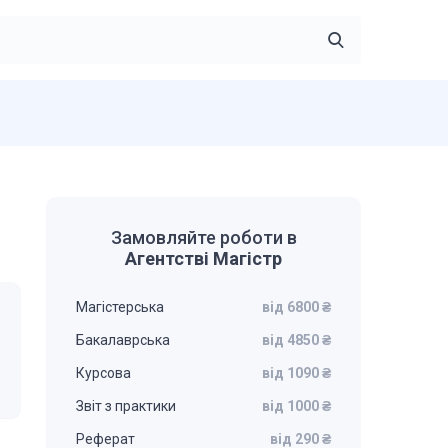
Замовляйте роботи в
Агентстві Магістр
Магістерська
від 6800 ₴
Бакалаврська
від 4850 ₴
Курсова
від 1090 ₴
Звіт з практики
від 1000 ₴
Реферат
від 290 ₴