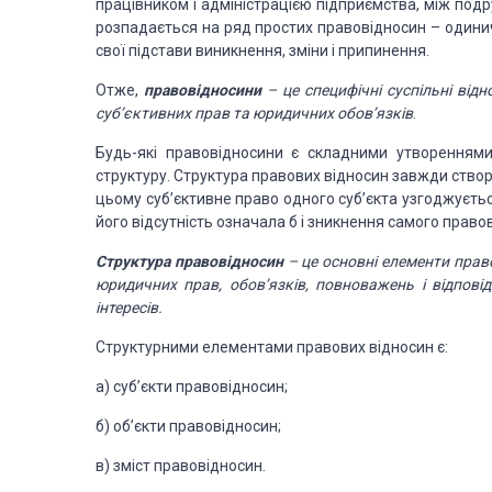
працівником і адміністрацією
підприємства, між подр
розпадається на ряд простих правовідносин – одинич
свої підстави виникнення, зміни і припинення.
Отже,
правовідносини
– це специфічні
суспільні від
суб’єктивних прав та юридичних обов’язків
.
Будь-які правовідносини є складними утвореннями.
структуру. Структура правових відносин завжди
створ
цьому суб’єктивне
право одного суб’єкта узгоджується
його відсутність означала б і зникнення самого прав
Структура правовідносин
–
це основні елементи прав
юридичних прав, обов’язків, повноважень
і відпові
інтересів.
Структурними елементами правових відносин є:
а) суб’єкти правовідносин;
б) об’єкти правовідносин;
в) зміст правовідносин.