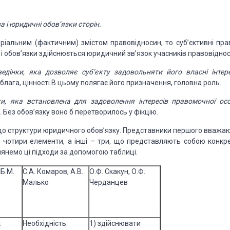
 і юридичні обов’язки сторін.
еріальним (фактичним) змістом
правовідносин, то суб’єктивні прав
і обов’язки здійснюється юридичний зв’язок учасників правовіднос
едінки, яка дозволяє суб’єкту задовольняти його власні інтер
лага, цінності.В цьому полягає його призначення,
головна роль.
и, яка
встановлена для задоволення інтересів правомочної ос
 Без обов’язку воно б перетворилось у фікцію.
и до структури юридичного
обов’язку. Представники першого вважаю
 чотири елементи, а інші – три, що представляють собою конкре
янемо ці підходи за допомогою таблиці.
 Б.М.
С.А. Комаров, А.В.
О.Ф. Скакун, О.Ф.
Малько
Черданцев
:
Необхідність:
1) здійснювати