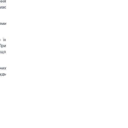
ння
має
ями
 їх
При
 що
вних
удь