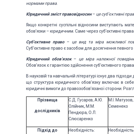
нормами права
.
Юридичний зміст правовідносин
–
це суб’єктивні
права
Якщо конкретні суспільні відносини виступають мат
обов’язки – юридичним. Саме через суб’єктивні
права 
Суб’єктивне право
–
це вид та міра можливої
пов
Суб’єктивне
право є засобом для досягнення певного б
Юридичний обов’язок
–
це міра належної поведінк
Обов’язок є гарантією
здійснення суб’єктивного права.
В науковій та навчальній літературі існує два підход
що структура юридичного обов’язку включає
в себе
юридичні
вимоги до правозобов’язаної сторони. Розгл
Прізвища
С.Д. Гусарєв, А.Ю.
М.І. Матузов,
Олійник, М.М.
Семенеко
дослідників
Пендюра, О.Л.
Слюсаренко
Підхід до
Необхідність:
Необхідність