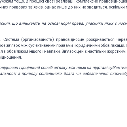
ужжям тощо. В процесі своєї реалізації комплексне правовідноше
них правових зв’язків, однак лише
до них не зводиться, оскільки 
носини, що виникають на основі норм права, учасники яких є носі
 Система (організованість)
правовідносин розкривається через
ює зв’язок між суб’єктивними правами і юридичними обов’язками. 
 з обов’язком іншого і навпаки. Зв’язок цей є
настільки жорстким,
овідношення.
овідносин і доцільний
спосіб зв’язку між ними на підставі суб’єкти
дальності з приводу соціального блага чи забезпечення яких-неб