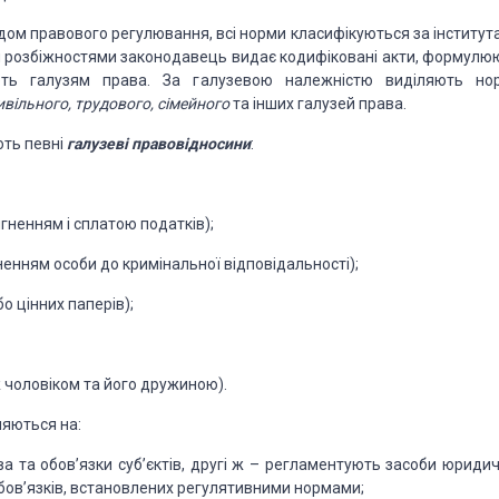
одом правового регулювання,
всі норми класифікуються за інститут
 розбіжностями законодавець видає кодифіковані акти, формулю
ть галузям права. За галузевою належністю
виділяють но
вільного, трудового, сімейного
та інших галузей права.
ть певні
галузеві правовідносини
:
тягненням і сплатою
податків);
гненням особи до кримінальної
відповідальності);
о цінних паперів);
ж чоловіком та його
дружиною).
ляються на:
а та обов’язки
суб’єктів, другі ж – регламентують засоби юридич
бов’язків, встановлених регулятивними нормами;