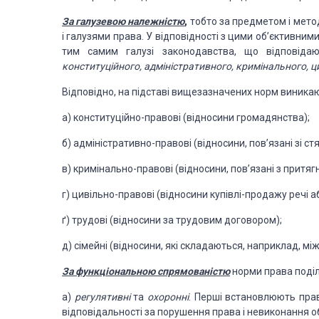
За галузевою належністю
,
тобто за предметом і мет
і галузями права. У відповідності з цими
об’єктивними
тим
самим галузі законодавства, що відповідаю
конституційного, адміністративного,
кримінального, ци
Відповідно, на підставі вищезазначених
норм виникаю
а) конституційно-правові (відносини громадянства);
б) адміністративно-правові (відносини, пов’язані зі с
в) кримінально-правові (відносини, пов’язані з притя
г) цивільно-правові (відносини купівлі-продажу речі аб
ґ) трудові (відносини за трудовим договором);
д) сімейні (відносини, які складаються, наприклад, мі
За функціональною спрямованістю
норми права поді
а)
регулятивні
та
охоронні
. Перші встановлюють прав
відповідальності за порушення
права і невиконання о