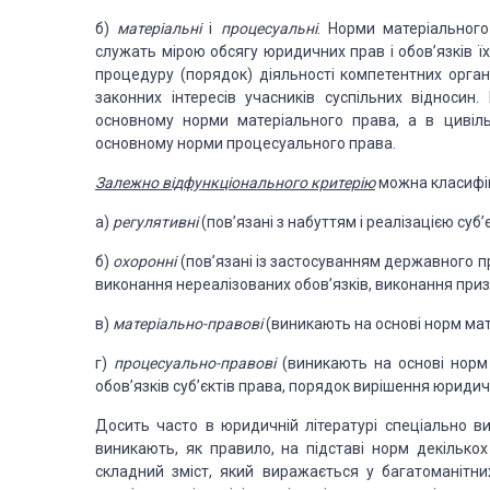
б)
матеріальні
і
процесуальні
. Норми матеріальног
служать мірою обсягу юридичних прав
і обов’язків 
процедуру
(порядок) діяльності компетентних орган
законних інтересів учасників суспільних відносин.
основному норми матеріального права, а в цивіл
основному норми процесуального права.
Залежно відфункціонального критерію
можна класифіку
а)
регулятивні
(пов’язані з набуттям
і реалізацією суб’
б)
охоронні
(пов’язані із застосуванням
державного при
виконання нереалізованих обов’язків, виконання при
в)
матеріально-правові
(виникають
на основі норм мат
г)
процесуально-правові
(виникають
на основі норм 
обов’язків
суб’єктів права, порядок вирішення юридич
Досить часто в юридичній літературі спеціально ви
виникають, як правило, на підставі норм декілько
складний зміст, який виражається у багатоманітни