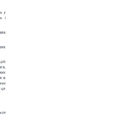
ь у
ь і
ава
вих
ілі
га,
ких
я в
яких
 це
ься