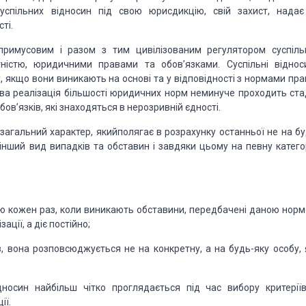
успільних
відносин під свою юрисдикцію, свій захист, надає
ті.
римусовим і разом з тим цивілізованим регулятором
суспіль
ктністю, юридичними правами
та обов’язками. Суспільні віднос
,
якщо вони виникають на основі та у відповідності з нормами прав
єва реалізація більшості юридичних норм неминуче
проходить ста
бов’язків,
які знаходяться в нерозривній єдності.
 загальний характер, який
полягає в розрахунку останньої не на бу
інший вид випадків та обставин і завдяки цьому на певну катего
ію кожен раз, коли виникають
обставини, передбачені даною норм
зації, а діє постійно;
ів, вона розповсюджується
не на конкретну, а на будь-яку особу, 
дносин найбільш чітко проглядається
під час вибору критеріїв
ії.