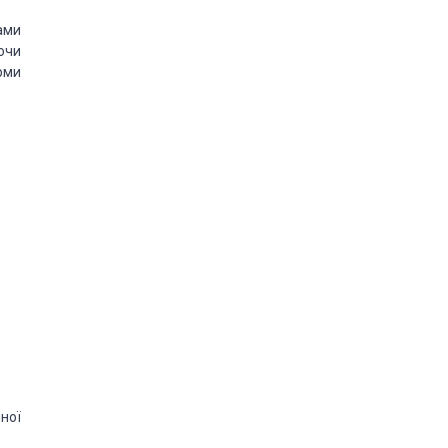
ами
ючи
рми
ної