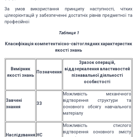
За умов використання принципу наступності, чітких
цілеорієнтацій у забезпеченні достатніх рівнів предметної та
професійної
Таблиця 1
Класифікація компетентнісно-світоглядних характеристик
якості знань
Зразок операцій,
Вимірник
віддзеркалення властивостей
Позначення
якості знань
пізнавальної діяльності
особистості
Можливість механічного
Завчені
відтворення структури та
ЗЗ
знання
основного обсягу навчального
матеріалу
Можливість стислого
відтворення основного змісту
Наслідування
НС