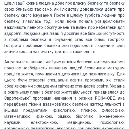
цивілізації кожна людина дбає про власну безпеку та безпеку
своїх близьких так само, як і людству доводилося дбати про
безпеку свого існування. Проте в цілому турбота людини про
безпеку з’явилась тоді, коли вона почала усвідомлювати
важливість певного обсягу знань та вмінь про небезпеки для
здоров’я. Людська цивілізація досягає все більшої могутності,
а проблема безпеки її існування стає все більш гострою.
Гострота проблеми безпеки життєдіяльності людини в світі
значно зросла на початку третього тисячоліття.
Актуальність навчальної дисципліни безпека життєдіяльності
пояснює необхідність навчання людей безпечним методам
праці та життя, починаючи з дитячого і до похилого віку. Для
цього були створені спеціальні освітні програми, які стали
обов’язковими складовими світових стандартів освіти. Україна
в освітньому плані з безпеки життєдіяльності приєдналася до
Європейської програми навчання з ризиків РОІІМ-ОБЕ, яка
передбачає тісний взаємозв’язок безпеки життєдіяльності з
іншими предметами: фізіологією, гігієною, філософією,
математикою, фізикою, хімією, біологією, інженерними
науками, електронікою, медициною, психологією,
ергономікою, педагогікою, екологією, соціологією, економікою