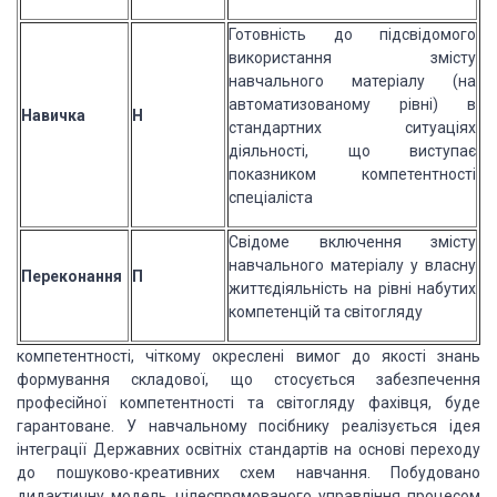
Готовність до підсвідомого
використання змісту
навчального матеріалу (на
автоматизованому рівні) в
Навичка
Н
стандартних ситуаціях
діяльності, що виступає
показником компетентності
спеціаліста
Свідоме включення змісту
навчального матеріалу у власну
Переконання
П
життєдіяльність на рівні набутих
компетенцій та світогляду
компетентності, чіткому окреслені вимог до якості знань
формування складової, що стосується забезпечення
професійної компетентності та світогляду фахівця, буде
гарантоване. У навчальному посібнику реалізується ідея
інтеграції Державних освітніх стандартів на основі переходу
до пошуково-креативних схем навчання. Побудовано
дидактичну модель цілеспрямованого управління процесом