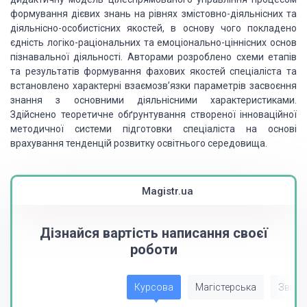
формування дієвих знань на рівнях змістовно-діяльнісних та
діяльнісно-особистісних якостей, в основу чого покладено
єдність логіко-раціональних та емоціонально-ціннісних основ
пізнавальної діяльності. Авторами розроблено схеми етапів
та результатів формування фахових якостей спеціаліста та
встановлено характерні взаємозв’язки параметрів засвоєння
знання з основними діяльнісними характеристиками.
Здійснено теоретичне обґрунтування створеної інноваційної
методичної системи підготовки спеціаліста на основі
врахування тенденцій розвитку освітнього середовища.
Magistr.ua
Дізнайся вартість написання своєї
роботи
Курсова
Магістерська
Звіт з