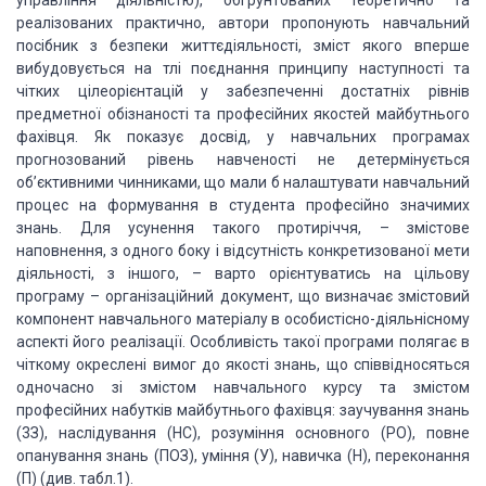
управління діяльністю), обґрунтованих теоретично та
реалізованих практично, автори пропонують навчальний
посібник з безпеки життєдіяльності, зміст якого вперше
вибудовується на тлі поєднання принципу наступності та
чітких цілеорієнтацій у забезпеченні достатніх рівнів
предметної обізнаності та професійних якостей майбутнього
фахівця. Як показує досвід, у навчальних програмах
прогнозований рівень навченості не детермінується
об’єктивними чинниками, що мали б налаштувати навчальний
процес на формування в студента професійно значимих
знань. Для усунення такого протиріччя, – змістове
наповнення, з одного боку і відсутність конкретизованої мети
діяльності, з іншого, – варто орієнтуватись на цільову
програму – організаційний документ, що визначає змістовий
компонент навчального матеріалу в особистісно-діяльнісному
аспекті його реалізації. Особливість такої програми полягає в
чіткому окреслені вимог до якості знань, що співвідносяться
одночасно зі змістом навчального курсу та змістом
професійних набутків майбутнього фахівця: заучування знань
(3З), наслідування (НС), розуміння основного (РО), повне
опанування знань (ПОЗ), уміння (У), навичка (Н), переконання
(П) (див. табл.1).