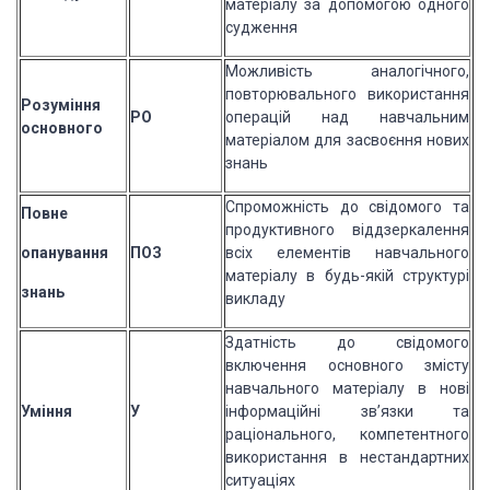
матеріалу за допомогою одного
судження
Можливість аналогічного,
повторювального використання
Розуміння
РО
операцій над навчальним
основного
матеріалом для засвоєння нових
знань
Спроможність до свідомого та
Повне
продуктивного віддзеркалення
опанування
ПОЗ
всіх елементів навчального
матеріалу в будь-якій структурі
знань
викладу
Здатність до свідомого
включення основного змісту
навчального матеріалу в нові
Уміння
У
інформаційні зв’язки та
раціонального, компетентного
використання в нестандартних
ситуаціях