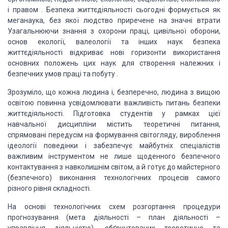
і правом . Безпека життєдіяльності сьогодні формується як
меганаука, без якої людство приречене на значні втрати
Узагальнюючи знання з охорони праці, цивільної оборони,
основ екології, валеології та інших наук безпека
життєдіяльності відкриває нові горизонти використання
основних положень цих наук для створення належних і
безпечних умов праці та побуту .
Зрозуміло, що кожна людина і, безперечно, людина з вищою
освітою повинна усвідомлювати важливість питань безпеки
життєдіяльності. Підготовка студентів у рамках цієї
навчальної дисципліни містить теоретичні питання,
спрямовані передусім на формування світогляду, вироблення
ідеології поведінки і забезпечує майбутніх спеціалістів
важливим інструментом не лише щоденного безпечного
контактування з навколишнім світом, а й готує до майстерного
(безпечного) виконання технологічних процесів самого
різного рівня складності.
На основі технологічних схем розгортання процедури
прогнозування (мета діяльності – план діяльності –