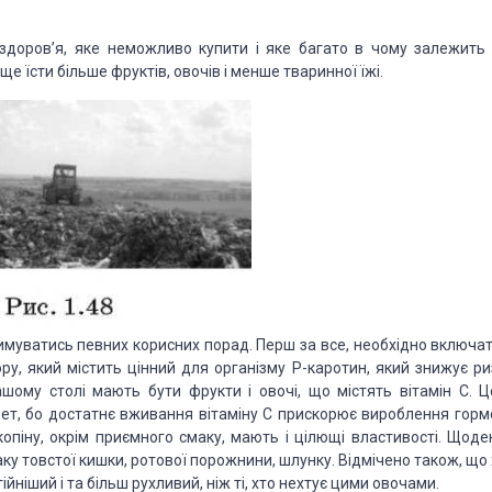
здоров’я, яке неможливо купити і яке багато в чому залежить 
 їсти більше фруктів, овочів і менше тваринної їжі.
муватись певних корисних порад. Перш за все, необхідно включат
, який містить цінний для організму Р-каротин, який знижує ри
шому столі мають бути фрукти і овочі, що містять вітамін С. Ц
бет, бо достатнє вживання вітаміну С прискорює вироблення горм
ікопіну, окрім приємного смаку, мають і цілющі властивості. Щоде
у товстої кишки, ротової порожнини, шлунку. Відмічено також, що 
йніший і та більш рухливий, ніж ті, хто нехтує цими овочами.