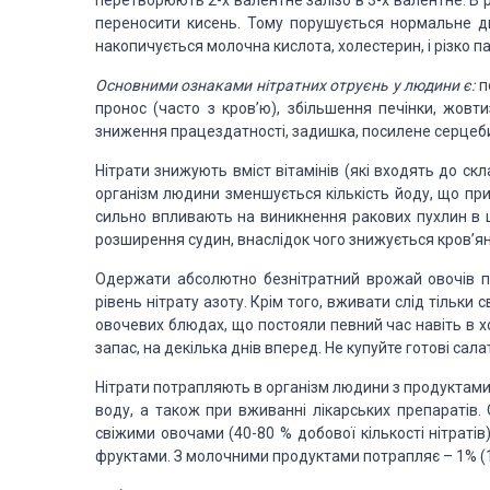
перетворюють 2-х валентне залізо в 3-х валентне. В
переносити кисень. Тому порушується нормальне диха
накопичується молочна кислота, холестерин, і різко пад
Основними ознаками нітратних отруєнь у людини є:
по
пронос (часто з кров’ю), збільшення печінки, жовти
зниження працездатності, задишка, посилене серцебит
Нітрати знижують вміст вітамінів (які входять до ск
організм людини зменшується кількість йоду, що пр
сильно впливають на виникнення ракових пухлин в ш
розширення судин, внаслідок чого знижується кров’ян
Одержати абсолютно безнітратний врожай овочів 
рівень нітрату азоту. Крім того, вживати слід тільки 
овочевих блюдах, що постояли певний час навіть в хо
запас, на декілька днів вперед. Не купуйте готові сал
Нітрати потрапляють в організм людини з продуктами
воду, а також при вживанні лікарських препаратів.
свіжими овочами (40-80 % добової кількості нітратів
фруктами. З молочними продуктами потрапляє – 1% (10