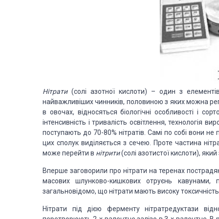
Нітрати
(солі азотної кислоти) – один з елементі
найважливіших чинників, половиною з яких можна рег
в овочах, відносяться біологічні особливості і сорт
інтенсивність і тривалість освітлення, технологія 
поступають до 70-80% нітратів. Самі по собі вони н
цих сполук виділяється з сечею. Проте частина нітр
може перейти в
нітрити
(солі азотистої кислоти), який
Вперше заговорили про нітрати на теренах пострадян
масових шлунково-кишкових отруєнь кавунами, 
загальновідомо, що нітрати мають високу токсичність
Нітрати під дією ферменту нітратредуктази відн