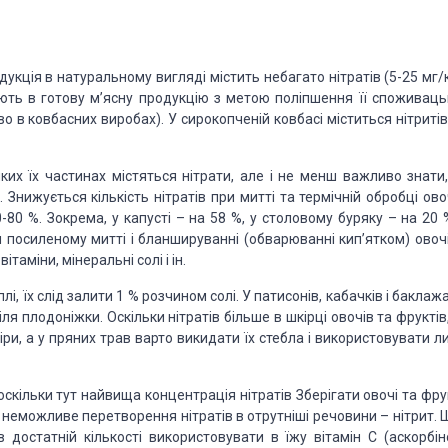
родукція в натуральному вигляді містить небагато нітратів (5-25 мг/
додають в готову м’ясну продукцію з метою поліпшення її споживац
во в ковбасних виробах). У сирокопченій ковбасі міститься нітриті
их їх частинах містяться нітрати, але і не менш важливо знати,
Знижується кількість нітратів при митті та термічній обробці ово
-80 %. Зокрема, у капусті – на 58 %, у столовому буряку – на 20 
и посиленому митті і бланшируванні (обварюванні кип’ятком) овочі
таміни, мінеральні солі і ін.
лі, їх слід залити 1 % розчином солі. У патисонів, кабачків і баклаж
я плодоніжки. Оскільки нітратів більше в шкірці овочів та фруктів
іри, а у пряних трав варто викидати їх стебла і використовувати 
, оскільки тут найвища концентрація нітратів Зберігати овочі та фр
 неможливе перетворення нітратів в отрутніші речовини – нітрит. 
 достатній кількості використовувати в їжу вітамін С (аскорбін