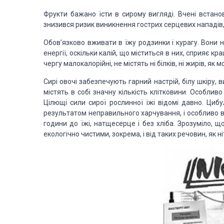
Фрукти бажано їсти в сирому вигляді. Вчені встан
знизився ризик виникнення гострих серцевих нападів, н
Обов’язково вживати в їжу родзинки і курагу. Вони не
енергії, оскільки калій, що міститься в них, сприяє к
чергу малокалорійні, не містять ні білків, ні жирів, я
Сирі овочі забезпечують гарний настрій, білу шкіру,
містять в собі значну кількість клітковини. Особлив
Цілющі сили сирої рослинної їжі відомі давно. Цибу
результатом неправильного харчування, і особливо в
години до їжі, натщесерце і без хліба. Зрозуміло, 
екологічно чистими, зокрема, і від таких речовин, як ніт