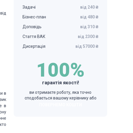
Задачі
від 240 ₴
від
Бізнес-план
від 480 ₴
Доповідь
від 310 ₴
Стаття ВАК
від 2300 ₴
Дисертація
від 57000 ₴
100%
гарантія якості!
ви отримаєте роботу, яка точно
и в
сподобається вашому керівнику або
зик
ПОВЕРНЕМО КОШТИ
е в
ону
нне
хто