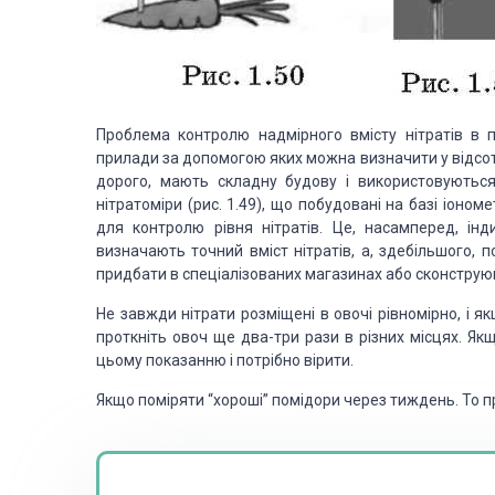
Проблема контролю надмірного вмісту нітратів в п
прилади за допомогою яких можна визначити у відсотка
дорого, мають складну будову і використовуються
нітратоміри (рис. 1.49), що побудовані на базі іоно
для контролю рівня нітратів. Це, насамперед, індик
визначають точний вміст нітратів, а, здебільшого, 
придбати в спеціалізованих магазинах або сконструю
Не завжди нітрати розміщені в овочі рівномірно, і я
проткніть овоч ще два-три рази в різних місцях. Як
цьому показанню і потрібно вірити.
Якщо поміряти “хороші” помідори через тиждень. То пр