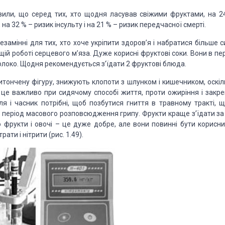
овили, що серед тих, хто щодня ласував свіжими фруктами, на 2
а 32 % – ризик інсульту і на 21 % – ризик передчасної смерті.
замінні для тих, хто хоче укріпити здоров’я і набратися більше с
ращій роботі серцевого м’яза. Дуже корисні фруктові соки. Вони в п
к молоко. Щодня рекомендується з’їдати 2 фруктові блюда.
 витончену фігуру, знижують клопоти з шлунком і кишечником, оскі
о це важливо при сидячому способі життя, проти ожиріння і закреп
ля і часник потрібні, щоб позбутися гниття в травному тракті, щ
 період масового розповсюдження грипу. Фрукти краще з’їдати за 
що фрукти
і овочі – це дуже добре, але вони повинні бути корисни
рати і нітрити (рис. 1.49).