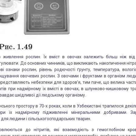
в живлення рослин. Їх вміст в овочах залежить більш ніж від
улювати. До основних чинників, що викликають накопичення нітра
ові ознаки рослин, рівень родючості ґрунту, температура, вологіс
вирощування овочевих рослин. З овочами і фруктами в організм люд
е представляють небезпеки для здоров’я, тим паче, що велика част
атів при надмірному їх вмісті в овочах, в шлунково-кишковому тра
 завдає шкідливої дії людському організму.
ського простору в 70-х роках, коли в Узбекистані трапилося декіл
при їх надмірному підживленні мінеральними добривами. За
 для людини і сільськогосподарських тварин.
овлюються до нітритів, які взаємодіють з гемоглобіном кров