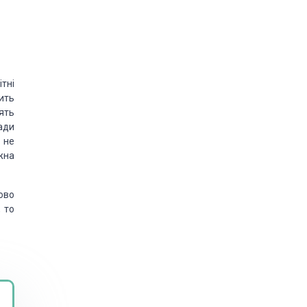
тні
сить
ять
лади
 не
жна
ово
 то