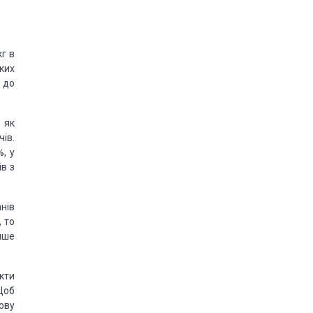
кг в
ьких
в до
 як
чів.
%, у
в з
анів
, то
лише
укти
Щоб
ову