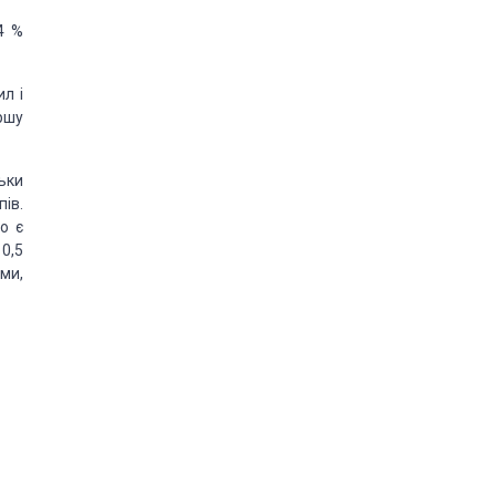
4 %
ил і
ершу
льки
ів.
о є
0,5
ми,