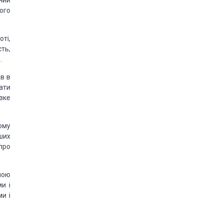
ний
ого
оті,
ть,
.
ів в
ати
зке
ому
нших
про
ною
и і
ми і