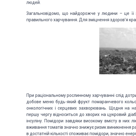
людей.
Загальновідомо, що найдорожче у людини – це її 
правильного харчування. Для зміцнення здоров’я краще
При раціональному рослинному харчуванні слід дотри
добове меню будь-який фрукт помаранчевого кольору
онкологічних і серцевих захворювань. Щодня на на
першу
чергу відноситься до хворих на цукровий діа
інсуліну. Помідори завдяки високому вмісту в них л
вживання томатів значно знижує ризик виникнення рак
в достатній кількості споживає помідори, значно енергі