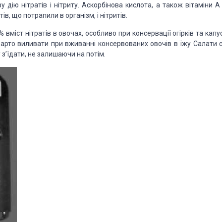
 дію нітратів і нітриту. Аскорбінова кислота, а також вітаміни А 
ів, що потрапили в організм, і нітритів.
вміст нітратів в овочах, особливо при консервації огірків та капу
 варто виливати при вживанні консервованих овочів в їжу Салати с
з’їдати, не залишаючи на потім.