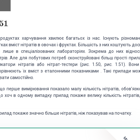
родуктах харчування хвилює багатьох із нас. Існують різномані
х вміст нітратів в овочах і фруктах. Більшість з них коштують до
 лише в спеціалізованих лабораторіях. Зокрема до них віднос
метрів. Але для побутових потреб сконструйовані більш прості при
атори нітратів або нітрат-тестери (рис. 1.50, рис. 1.51). Вони
порівнюють їх вміст з еталонними показниками . Такі прилади мо
вати самостійно.
кщо перше вимірювання показало малу кількість нітратів, обов’язк
що хоч в одному випадку прилад покаже велику кількість нітратів,
илад покаже значно більше нітратів, ніж показував на початку.