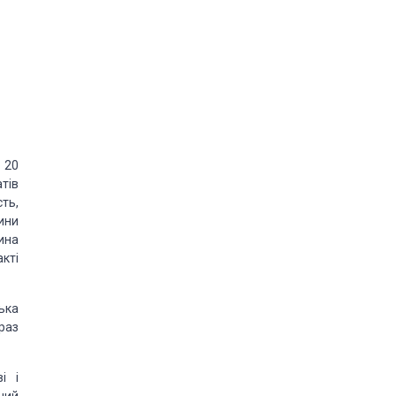
 20
тів
ть,
ини
ина
кті
ька
раз
і і