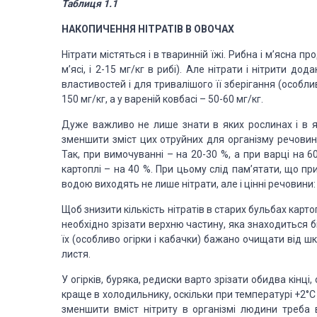
Таблиця 1.1
НАКОПИЧЕННЯ НІТРАТІВ В ОВОЧАХ
Нітрати містяться і в тваринній їжі. Рибна і м’ясна п
м’ясі, і 2-15 мг/кг в рибі). Але нітрати і нітрити 
властивостей і для тривалішого її зберігання (особли
150 мг/кг, а у вареній ковбасі – 50-60 мг/кг.
Дуже важливо не лише знати в яких рослинах і в як
зменшити зміст цих отруйних для організму речовин. 
Так, при вимочуванні – на 20-30 %, а при варці на 60
картоплі – на 40 %. При цьому слід пам’ятати, що пр
водою виходять не лише нітрати, але і цінні речовини: ві
Щоб знизити кількість нітратів в старих бульбах картоп
необхідно зрізати верхню частину, яка знаходиться біл
їх (особливо огірки і кабачки) бажано очищати від шк
листя.
У огірків, буряка, редиски варто зрізати обидва кінці
краще в холодильнику, оскільки при температурі +2°С
зменшити вміст нітриту в організмі людини треба в