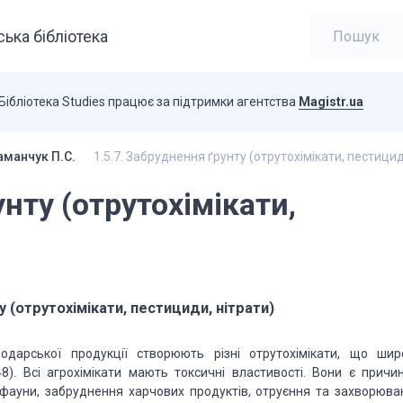
ька бібліотека
Бібліотека Studies працює за підтримки агентства
Magistr.ua
аманчук П.С.
1.5.7. Забруднення ґрунту (отрутохімікати, пестицид
унту (отрутохімікати,
у (отрутохімікати, пестициди, нітрати)
подарської продукції створюють різні отрутохімікати, що шир
48). Всі агрохімікати мають токсичні властивості. Вони є причи
 фауни, забруднення харчових продуктів, отруєння та захворюва