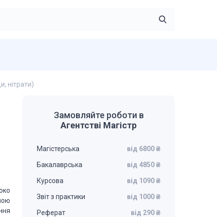
и, нітрати)
Замовляйте роботи в
Агентстві Магістр
Магістерська
від 6800 ₴
Бакалаврська
від 4850 ₴
Курсова
від 1090 ₴
око
Звіт з практики
від 1000 ₴
ною
ння
Реферат
від 290 ₴