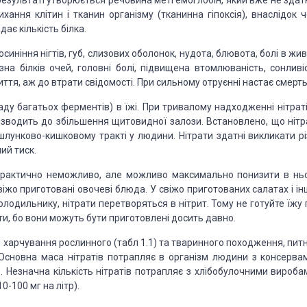
 результаті утворюється речовина метгемоглобін, який вже не здат
ння клітин і тканин організму (тканинна гіпоксія), внаслідок ч
ає кількість білка.
синіння нігтів, губ, слизових оболонок, нудота, блювота, болі в жив
зна білків очей, головні болі, підвищена втомлюваність, сонливіс
тя, аж до втрати свідомості. При сильному отруєнні настає смерть
ладу багатьох ферментів) в їжі. При тривалому надходженні нітрат
изводить до збільшення щитовидної залози. Встановлено, що нітр
лунково-кишковому тракті у людини. Нітрати здатні викликати рі
ий тиск.
практично неможливо, але можливо максимально понизити в нь
свіжо приготовані овочеві блюда. У свіжо приготованих салатах і і
лодильнику, нітрати перетворяться в нітрит. Тому не готуйте їжу 
ати, бо вони можуть бути приготовлені досить давно.
 харчування рослинного (табл 1.1) та тваринного походження, пит
 Основна маса нітратів потрапляє в організм людини з консервам
). Незначна кількість нітратів потрапляє з хлібобулочними вироба
-100 мг на літр).