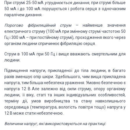
При струмі 25-50 мА
утруднюється дихання,
при струмі більше
50 мА і до 100 мА порушується і робота серця з одночасним
паралічем дихання.
Порогово фібриляційний струм
– найменше значення
електричного струму (100 мА при змінному струмі частотою 50
Гц і 300 мА – при постійному струмі), проходження якого через
організм людини спричинює фібриляцію серця.
Струм в 100 мА при 50 Гц і вище вважають смертельним для
людини.
Підвищення напруги, прикладеної до тіла людини, в багато
разів зменшує опір шкіри. Здебільшого, чим вища прикладена
напруга, тим більша небезпека ураження. Умовно безпечною є
напруга 12 В Але залежно від сили струму, опору організму
людини, її віку, статі та інших індивідуальних особливостей,
терміну дії, умов виробництва та стану навколишнього
середовища (температура, вологість повітря тощо) напруга у
12 В може стати небезпечною.
Величини напруг, які використовуються на практиці: