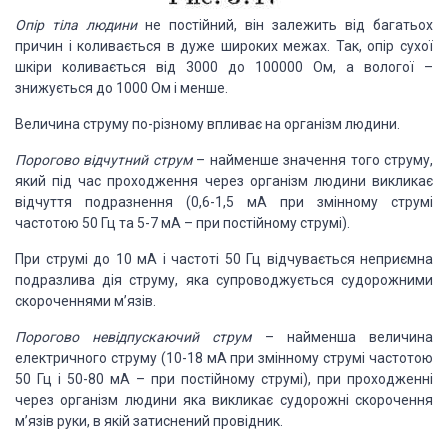
Опір тіла людини
не постійний, він залежить від багатьох
причин і коливається в дуже широких межах. Так, опір сухої
шкіри коливається від 3000 до 100000 Ом, а вологої –
знижується до 1000 Ом і менше.
Величина струму по-різному впливає на організм людини.
Порогово відчутний струм
– найменше значення того струму,
який під час проходження через організм людини викликає
відчуття подразнення (0,6-1,5 мА при змінному струмі
частотою 50 Гц та 5-7 мА – при постійному струмі).
При струмі до 10 мА і частоті 50 Гц відчувається неприємна
подразлива дія струму, яка супроводжується судорожними
скороченнями м’язів.
Порогово невідпускаючий струм
– найменша величина
електричного струму (10-18 мА при змінному струмі частотою
50 Гц і 50-80 мА – при постійному струмі), при проходженні
через організм людини яка викликає судорожні скорочення
м’язів руки, в якій затиснений провідник.