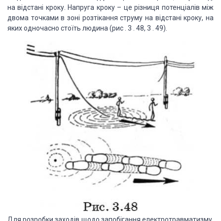
на відстані кроку. Напруга кроку – це різниця потенціалів між
двома точками в зоні розтікання струму на відстані кроку, на
яких одночасно стоїть людина (рис . 3 . 48, 3 . 49).
Для розробки заходів щодо запобігання електротравматизму,