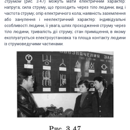
струмом
(рис. 3.47) можуть мати електричний характер:
напруга; сила струму, що проходить через тіло людини; вид і
частота струму; опір електричного кола; наявність заземлення
або занулення і неелектричний характер: індивідуальні
особливості людини, її увага, шлях проходження струму через
тіло людини, тривалість дії струму; стан приміщення, в якому
експлуатується електроустановка та площа контакту людини
із струмоведучими частинами.