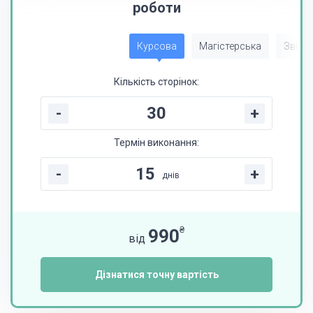
роботи
Курсова
Магістерська
Звіт з
Кількість сторінок:
-
+
Термін виконання:
-
+
днів
₴
990
від
Дізнатися точну вартість