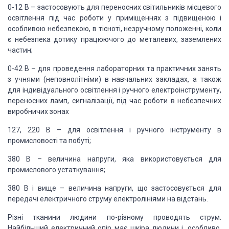
0-12 В – застосовують для переносних світильників місцевого
освітлення під час роботи у приміщеннях з підвищеною і
особливою небезпекою, в тісноті, незручному положенні, коли
є небезпека дотику працюючого до металевих, заземлених
частин;
0-42 В – для проведення лабораторних та практичних занять
з учнями (неповнолітніми) в навчальних закладах, а також
для індивідуального освітлення і ручного електроінструменту,
переносних ламп, сигналізації, під час роботи в небезпечних
виробничих зонах
127, 220 В – для освітлення і ручного інструменту в
промисловості та побуті;
380 В – величина напруги, яка використовується для
промислового устаткування;
380 В і вище – величина напруги, що застосовується для
передачі електричного струму електролініями на відстань.
Різні тканини людини по-різному проводять струм.
Найбільший електричний опір має шкіра людини і, особливо,