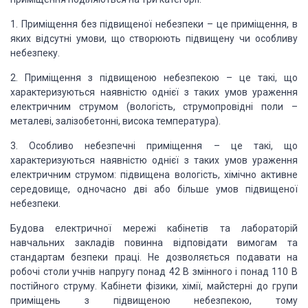
1. Приміщення без підвищеної небезпеки – це приміщення, в
яких відсутні умови, що створюють підвищену чи особливу
небезпеку.
2. Приміщення з підвищеною небезпекою – це такі, що
характеризуються наявністю однієї з таких умов ураження
електричним струмом (вологість, струмопровідні поли –
металеві, залізобетонні, висока температура).
3. Особливо небезпечні приміщення – це такі, що
характеризуються наявністю однієї з таких умов ураження
електричним струмом: підвищена вологість, хімічно активне
середовище, одночасно дві або більше умов підвищеної
небезпеки.
Будова електричної мережі кабінетів та лабораторій
навчальних закладів повинна відповідати вимогам та
стандартам безпеки праці. Не дозволяється подавати на
робочі столи учнів напругу понад 42 В змінного і понад 110 В
постійного струму. Кабінети фізики, хімії, майстерні до групи
приміщень з підвищеною небезпекою, тому