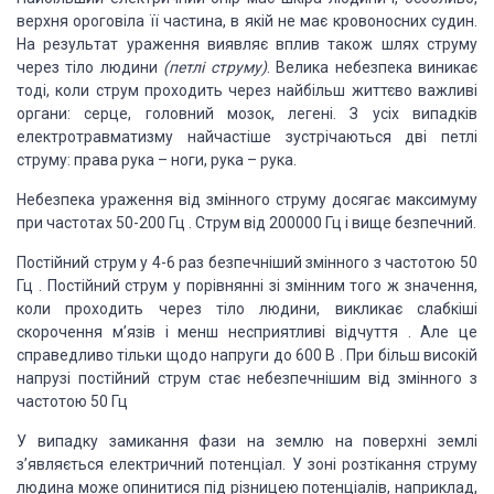
верхня ороговіла її частина, в якій не має кровоносних судин.
На результат ураження виявляє вплив також шлях струму
через тіло людини
(петлі струму)
. Велика небезпека виникає
тоді, коли струм проходить через найбільш життєво важливі
органи: серце, головний мозок, легені. З усіх випадків
електротравматизму найчастіше зустрічаються дві петлі
струму: права рука – ноги, рука – рука.
Небезпека ураження від змінного струму досягає максимуму
при частотах 50-200 Гц . Струм від 200000 Гц і вище безпечний.
Постійний струм у 4-6 раз безпечніший змінного з частотою 50
Гц . Постійний струм у порівнянні зі змінним того ж значення,
коли проходить через тіло людини, викликає слабкіші
скорочення м’язів і менш несприятливі відчуття . Але це
справедливо тільки щодо напруги до 600 В . При більш високій
напрузі постійний струм стає небезпечнішим від змінного з
частотою 50 Гц
У випадку замикання фази на землю на поверхні землі
з’являється електричний потенціал. У зоні розтікання струму
людина може опинитися під різницею потенціалів, наприклад,