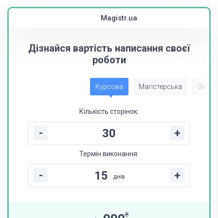
Magistr.ua
Дізнайся вартість написання своєї
роботи
Курсова
Магістерська
Звіт з
Кількість сторінок:
-
+
Термін виконання:
-
+
днів
₴