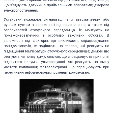
що з’єднують датчики з приймальними апаратами; джерела
електропостачання.
Установки пожежної сигналізації є з автоматичним або
ручним пуском в залежності від призначення, а також від
особливостей оточуючого середовища. Їх монтують на
пожежонебезпечних і особливо важливих об’єктах. В
залежності від факторів, що викликають спрацьовування
повідомлювачів, їх поділяють на теплові, які реагують на
підвищення температури оточуючого середовища; димові, що
реагують на появу диму;
світлові, що спрацьовують при появі
відкритого полум’я; ультразвукові, які реагують на зміну
частоти коливання; фотоелектричні, що спрацьовують при
перетинанні інфрачервоних променів і комбіновані.