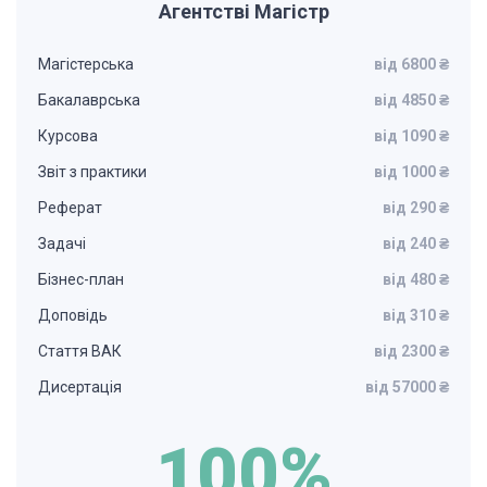
Агентстві Магістр
Магістерська
від 6800 ₴
Бакалаврська
від 4850 ₴
Курсова
від 1090 ₴
Звіт з практики
від 1000 ₴
Реферат
від 290 ₴
Задачі
від 240 ₴
Бізнес-план
від 480 ₴
Доповідь
від 310 ₴
Стаття ВАК
від 2300 ₴
Дисертація
від 57000 ₴
100%