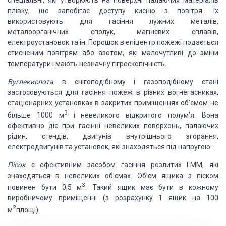
спеціальні, які утворюють на поверхні палаючих матеріалів
плівку, що запобігає доступу кисню з повітря. Їх
використовують для гасіння лужних металів,
металоорганічних сполук, магнієвих сплавів,
електроустановок та ін. Порошок в епіцентр пожежі подається
стисненим повітрям або азотом, які малочутливі до зміни
температури і мають незначну гігроскопічність.
Вуглекислота
в снігоподібному і газоподібному стані
застосовуються для гасіння пожеж в різних вогнегасниках,
стаціонарних установках в закритих приміщеннях об’ємом не
3
більше 1000 м
і невеликого відкритого полум’я. Вона
ефективно діє при гасінні невеликих поверхонь, палаючих
рідин, стендів, двигунів внутрішнього згорання,
електродвигунів та установок, які знаходяться під напругою.
Пісок
є ефективним засобом гасіння розлитих ГММ, які
знаходяться в невеликих об’ємах. Об’єм ящика з піском
3
повинен бути 0,5 м
. Такий ящик має бути в кожному
виробничому приміщенні (з розрахунку 1 ящик на 100
2
м
площі).