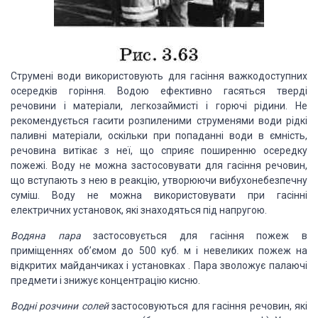
Струмені води використовують для гасіння важкодоступних
осередків горіння. Водою ефективно гасяться тверді
речовини і матеріали, легкозаймисті і горючі рідини. Не
рекомендується гасити розпиленими струменями води рідкі
паливні матеріали, оскільки при попаданні води в ємність,
речовина витікає з неї, що сприяє поширенню осередку
пожежі. Воду не можна застосовувати для гасіння речовин,
що вступають з нею в реакцію, утворюючи вибухонебезпечну
суміш. Воду не можна використовувати при гасінні
електричних установок, які знаходяться під напругою.
Водяна пара
застосовується для гасіння пожеж в
приміщеннях об’ємом до 500 куб. м і невеликих пожеж на
відкритих майданчиках і установках . Пара зволожує палаючі
предмети і знижує концентрацію кисню.
Водні розчини солей
застосовуються для гасіння речовин, які