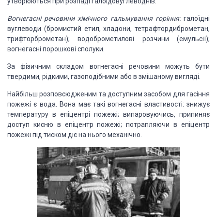
утворюються при розпаді галоідовуглеводнів.
Вогнегасні речовини хімічного гальмування горіння:
галоїдні
вуглеводи (бромистий етил, хладони, тетрафтордиброметан,
трифторброметан); водоброметилові розчини (емульсії);
вогнегасні порошкові сполуки.
За фізичним складом вогнегасні речовини можуть бути
твердими, рідкими, газоподібними або в змішаному вигляді.
Найбільш розповсюдженим та доступним засобом для гасіння
пожежі є вода. Вона має такі вогнегасні властивості: знижує
температуру в епіцентрі пожежі; випаровуючись, припиняє
доступ кисню в епіцентр пожежі; потрапляючи в епіцентр
пожежі під тиском діє на нього механічно.