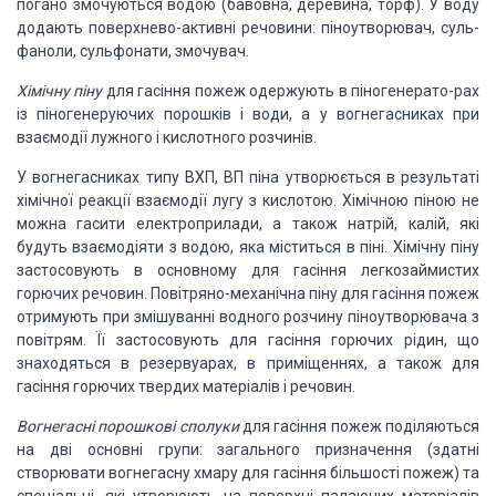
погано змочуються водою (бавовна, деревина, торф). У воду
додають поверхнево-активні речовини: піноутворювач, суль-
фаноли, сульфонати, змочувач.
Хімічну піну
для гасіння пожеж одержують в піногенерато-рах
із піногенеруючих порошків і води, а у вогнегасниках при
взаємодії лужного і кислотного розчинів.
У вогнегасниках типу ВХП, ВП піна утворюється в результаті
хімічної реакції взаємодії лугу з кислотою. Хімічною піною не
можна гасити електроприлади, а також натрій, калій, які
будуть взаємодіяти з водою, яка міститься в піні. Хімічну піну
застосовують в основному для гасіння легкозаймистих
горючих речовин. Повітряно-механічна піну для гасіння пожеж
отримують при змішуванні водного розчину піноутворювача з
повітрям. Її застосовують для гасіння горючих рідин, що
знаходяться в резервуарах, в приміщеннях, а також для
гасіння горючих твердих матеріалів і речовин.
Вогнегасні порошкові сполуки
для гасіння пожеж поділяються
на дві основні групи: загального призначення (здатні
створювати вогнегасну хмару для гасіння більшості пожеж) та