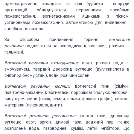
адміністративні, складські та інші будинки і споруди
організацій обладнуються, первинними засобами
пожежогасіння, вогнегасниками, ящиками з піском,
установками пожежогасіння, автоматикою для виявлення і
запобігання пожеж.
За способом припинення горіння
вогнегасні
речовини
поділяються на охолоджуючі, ізолюючі, розчинні і
гальмівні.
Вогнегасні речовини охолодження:
вода, розчин води зі
змочувачем, твердий двооксид вуглецю (вуглекислота в
снігоподібному стані), водні розчини солей.
Вогнегасні речовини ізоляції:
вогнегасні піни (хімічні,
повітряно-механічні); вогнегасні порошкові сполуки; негорючі
сипучі речовини (пісок, земля, шлаки, флюси, графіт); листові
матеріали (покривала, щити).
Вогнегасні речовини розчинення:
інертні гази, двооксид
вуглецю, азот, аргон; димові гази, водяний пар, тонко
розпилена вода, газоводневі суміші, леткі інгібітори, що