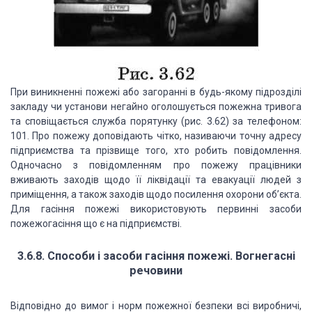
При виникненні пожежі або загоранні в будь-якому підрозділі
закладу чи установи негайно оголошується пожежна тривога
та сповіщається служба порятунку (рис. 3.62) за телефоном:
101. Про пожежу доповідають чітко, називаючи точну адресу
підприємства та прізвище того, хто робить повідомлення.
Одночасно з повідомленням про пожежу працівники
вживають заходів щодо її ліквідації та евакуації людей з
приміщення, а також заходів щодо посилення охорони об’єкта.
Для гасіння пожежі використовують первинні засоби
пожежогасіння що є на підприємстві.
3.6.8. Способи і засоби гасіння пожежі. Вогнегасні
речовини
Відповідно до вимог і норм пожежної безпеки всі виробничі,