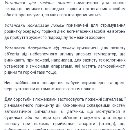
Установки для гасіння пожеж
призначенні для повної
ліквідації виниклих осередків горіння вогнегасник засобом
або створення умов, за яких горіння припиняється.
Установки локалізації пожеж
призначені для стримування
розвитку осередку горіння дією вогнегасник засобів на вогонь
до прибуття рухомого підрозділу пожежної охорони.
Установки блокування від пожеж
призначені для захисту
об’єктів від небезпечного впливу високих температур, що
виникають при пожежі, наприклад, для захисту технологічних
установок з ємкісними апаратами, які містять легкозаймисті
рідини та горючі гази тощо.
Нині найбільшого поширення набули спринклерні та дрен-
черні установки автоматичного гасіння пожежі.
Для боротьби з пожежами застосовують пожежні сигналізації
різноманітного принципу дії. Основними складовими систем
автоматичної сигналізації є: датчики, що монтуються в
будинках або на території об’єктів і служать для подачі
сигналу при пожежі; приймальні апарати (станції), що
забезпечують прийом сигналів від датчиків; лінії комунікацій,