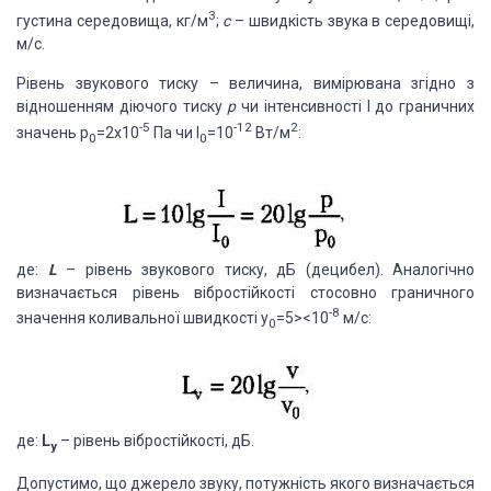
3
густина середовища, кг/м
;
с
– швидкість звука в середовищі,
м/с.
Рівень звукового тиску – величина, вимірювана згідно з
відношенням діючого тиску
р
чи інтенсивності I до граничних
-5
-12
2
значень р
=2х10
Па чи І
=10
Вт/м
:
0
0
де:
L
– рівень звукового тиску, дБ (децибел). Аналогічно
визначається рівень вібростійкості стосовно граничного
-8
значення коливальної швидкості у
=5><10
м/с:
0
де:
L
– рівень вібростійкості, дБ.
у
Допустимо, що джерело звуку, потужність якого визначається