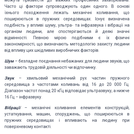
можуть призвести до важких професійних захворювань.
Часто ці фактори супроводжують один одного. В основі
їхнього походження лежать механічні коливання, що
поширюються в пружних середовищах. Існує визначена
подібність у впливі шуму, ультра- та інфразвука і вібрації на
організм людини, але спостерігаються й деякі значні
відмінності. Певною мірою подібними є їх фізичні
закономірності, що визначають методологію захисту людини
від впливу цих шкідливих виробничих факторів.
Шум
– безладне поєднання небажаних для людини звуків, що
заважають трудовій діяльності чи відпочинку.
Звук
– хвильовий механічний рух частин пружного
середовища з частотами коливань від 16 до 20 000 Гц.
Діапазон частот понад 20 кГц відповідає ультразвуку, а нижче
16 Гц – інфразвуку.
Вібрації
– механічні коливання елементів конструкцій,
устаткування, машин, споруджень, що поширюються в
пружних середовищах і впливають на людину при
поверхневому контакті.