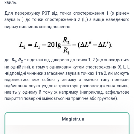
хвиль.
Для перерахунку РЗТ від точки спостереження 1 (з рівнем
звука Ь
) до точки спостереження 2 (І
) з вище наведеного
1
2
виразу випливає співвідношення:
де:
R
,
R
– відстані від джерела до точок 1, 2 (що знаходяться
1
2
на одній лінії, а тому з однаковим кутом спостереження 9), L, L
-відповідні чинники загасання звука в точках 1 та 2, які можуть
відрізнятися між собою у зв’язку з зміною типу поверхні
відбивання звука уздовж траєкторії розповсюдження хвиль,
навіть у одному й тому ж напрямку (наприклад, асфальтове
покриття поверхні змінюється на трав’яне або ґрунтове).
Magistr.ua