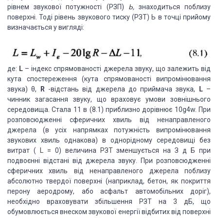
рівнем звукової потужності (РЗП)
Ь,
знаходиться поблизу
поверхні. Тоді рівень звукового тиску (РЗТ) Ь в точці прийому
визначається у вигляді:
де:
L
– індекс спрямованості джерела звуку, що залежить від
кута спостереження (кута спрямованості випромінювання
звука) θ,
R
-відстань від джерела до приймача звука,
L
–
чинник загасання звуку, що враховує умови зовнішнього
середовища. Стала 11 в (8.1) приблизно дорівнює 10g4w. При
розповсюдженні сферичних хвиль від ненаправленого
джерела (в усіх напрямках потужність випромінювання
звукових хвиль однакова) в однорідному середовищі без
витрат ( L = 0) величина РЗТ зменшується на З д Б при
подвоєнні відстані від джерела звуку. При розповсюдженні
сферичних хвиль від ненаправленого джерела поблизу
абсолютно твердої поверхні (наприклад, бетон, як покриття
перону аеродрому, або асфальт автомобільних доріг),
необхідно враховувати збільшення РЗТ на 3 дБ, що
обумовлюється внеском звукової енергії відбитих від поверхні