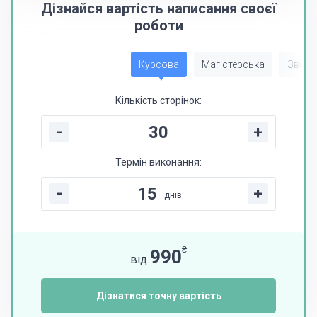
Дізнайся вартість написання своєї
роботи
Курсова
Магістерська
Звіт з
Кількість сторінок:
-
+
Термін виконання:
-
+
днів
₴
990
від
Дізнатися точну вартість