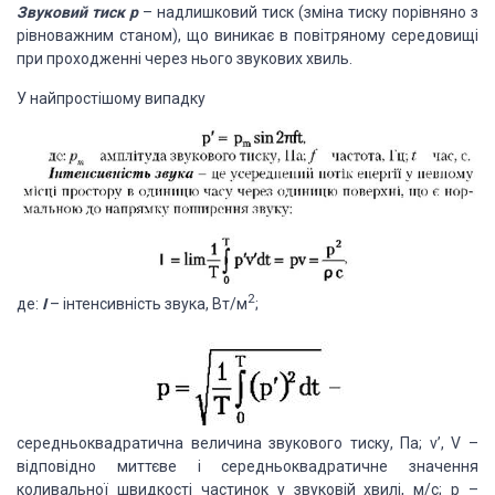
Звуковий тиск р
– надлишковий тиск (зміна тиску порівняно з
рівноважним станом), що виникає в повітряному середовищі
при проходженні через нього звукових хвиль.
У найпростішому випадку
2
де:
I
– інтенсивність звука, Вт/м
;
середньоквадратична величина звукового тиску, Па; v’, V –
відповідно миттєве і середньоквадратичне значення
коливальної швидкості частинок у звуковій хвилі, м/с; р –