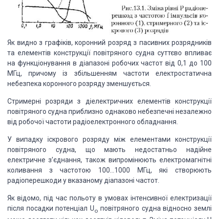
Як видно з графіків, коронний розряд з пасивних розрядників
та елементів конструкції повітряного судна суттєво впливає
на функціонування в діапазоні робочих частот від 0,1 до 100
МГц, причому із збільшенням частоти електростатична
небезпека коронного розряду зменшується.
Стримерні розряди з діелектричних елементів конструкції
повітряного судна приблизно однаково небезпечні незалежно
від робочої частоти радіоелектронного обладнання.
У випадку іскрового розряду між елементами конструкції
повітряного судна, що мають недостатньо надійне
електричне з’єднання, також випромінюють електромагнітні
коливання з частотою 100…1000 МГц, які створюють
радіоперешкоди у вказаному діапазоні частот.
Як відомо, під час польоту в умовах інтенсивної електризації
після посадки потенціал U
повітряного судна відносно землі
o