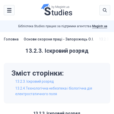
Бібліотека Studies працює за підтримки агентства
Magistr.ua
Головна
Основи охорони праці - Запорожець О.І.
13.2.3. 
13.2.3. Іскровий розряд
Зміст сторінки:
13.2.3. Іскровий розряд
13.2.4.Технологічна небезпека і біологічна дія
електростатичного поля
13.2.3. Іскровий розряд