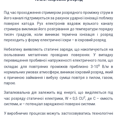
Під час проходження стримером розрядного проміжку струм в
його каналі підтримується за рахунок ударної іонізації поблизу
поверхні катода. Рух електронів вздовж вузького каналу
стримера викликає його розігрівання до температури порядку
тисяч градусів, коли виникає термічна іонізація і розряд
переходить у форму електричної іскри – в іскровий розряд.
Небезпеку виявляють статичні заряди, що накопичуються на
ізольованих металічних провідних поверхнях. У випадку
перевищення пробивної напруженості електричного поля, що
6
складає для повітряних проміжків приблизно 3-10
В/м в
нормальних умовах атмосфери, виникає іскровий розряд, який
є причиною займання і вибуху суміші повітря з пилом, газом,
парою.
Запалювальна дія залежить від енергії, що виділяється під
2
час розряду статичної електрики, W = 0,5 СU
, де С – ємкість
системи, и – потенціал зарядженої поверхні системи.
У виробничих процесах можуть застосовуватись технологічні