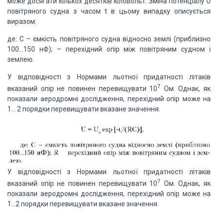
може досягати кількох десятків кіловольт. Зміна потенціалу U
повітряного судна з часом t в цьому випадку описується
виразом:
де: С – ємкість повітряного судна відносно землі (приблизно
100…150 нФ); – перехідний опір між повітряним судном і
землею.
У відповідності з Нормами льотної придатності літаків
7
вказаний опір не повинен перевищувати 10
Ом. Однак, як
показали аеродромні дослідження, перехідний опір може на
1… 2 порядки перевищувати вказане значення.
У відповідності з Нормами льотної придатності літаків
7
вказаний опір не повинен перевищувати 10
Ом. Однак, як
показали аеродромні дослідження, перехідний опір може на
1…2 порядки перевищувати вказане значення.