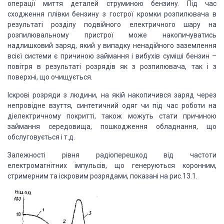
операції миття деталей струминою бензину. Під час
сходження плівки бензину з гострої кромки розпилювача в
результаті розділу подвійного електричного шару на
розпилювальному пристрої може накопичуватись
надлишковий заряд, який у випадку ненадійного заземлення
всієї системи є причиною займання і вибухів суміші бензин –
повітря в результаті розрядів як з розпилювача, так і з
поверхні, що очищується.
Іскрові розряди з людини, на якій накопичився заряд через
непровідне взуття, синтетичний одяг чи під час роботи на
діелектричному покритті, також можуть стати причиною
займання середовища, пошкодження обладнання, що
обслуговується і т.д.
Залежності рівня радіоперешкод від частоти
електромагнітних імпульсів, що генеруються коронним,
стримерним та іскровим розрядами, показані на рис.13.1.