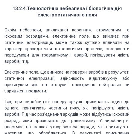
13.2.4.Технологічна небезпека і біологічна дія
електростатичного поля
Окрім небезпеки, викликаної коронним, стримерним та
іскровим розрядами, електричне поле, що виникає при
статичній електризації, може також суттєво впливати на
характер проходження технологічних процесів, створювати
передумови для травматизму і аварій, погіршувати якість
виробів і т.д.
Електричне поле, що виникає на поверхні виробів в результаті
статичної електризації, здійснюють відштовхуючу або
притягуючи дію на оточуючі електрично нейтральні чи
заряджені предмети.
Так, при виробництві паперу аркуші прилипають один до
одного, притягують частинки пилу, які погіршують якість
виробів. Під час роз’єднання аркушів може відбутись іскровий
розряд, який призводить до травматизму. У виробництві
пластмас на валках утворюються заряди, які притягують
матеріал, що обробляється. В результаті присипання