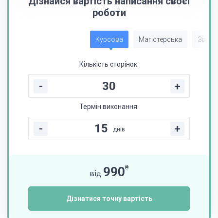
Дізнайся вартість написання своєї
роботи
Курсова
Магістерська
Звіт з
Кількість сторінок:
-
+
Термін виконання:
-
+
днів
₴
990
від
Дізнатися точну вартість