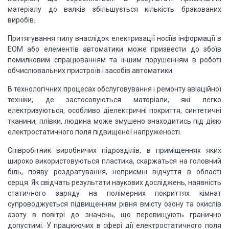
матеріалу до валків збільшується кількість бракованих
виробів.
Притягування пилу внаслідок електризації носіїв інформації в
ЕОМ або елементів автоматики може призвести до збоїв
помилковим спрацюванням та іншим порушенням в роботі
обчислювальних пристроїв і засобів автоматики.
В технологічних процесах обслуговування і ремонту авіаційної
техніки, де застосовуються матеріали, які легко
електризуються, особливо діелектричні покриття, синтетичні
тканини, плівки, людина може змушено знаходитись під дією
електростатичного поля підвищеної напруженості.
Співробітник виробничих підрозділів, в приміщеннях яких
широко використовуються пластика, скаржаться на головний
біль, появу роздратування, неприємні відчуття в області
серця. Як свідчать результати наукових досліджень, наявність
статичного заряду на полімерних покриттях кімнат
супроводжується підвищенням рівня вмісту озону та окислів
азоту в повітрі до значень, що перевищують гранично
допустимі. У працюючих в сфері дії електростатичного поля