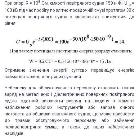
8
При опорі R = 10
Ом, ємкості повітряного судна 150 н Ф і U
=
о
100 кВ під час пробігу по злітно-посадочній смузі протягом 30 с
потенціал повітряного судна в кіловольтах знижується до
рівня:
Отримане значення енергії суттєво перевищує енергію
займання паливоповітряних сумішей.
Небезпеку для обслуговуючого персоналу становить також
заряд на металічних і діелектричних поверхнях повітряного
судна, здатний викликати розряд на людину в момент
наближення робочих інструментів або заправ очного
пістолета до обшивки повітряного судна, що може призвести
до травми обслуговуючого персоналу або займання
паливоповітряної суміші, а також до інших небезпечних
наслідків.