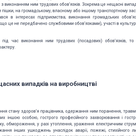
і з виконанням ним трудових обов’язків. Зокрема це нещасні випад
и пішки, на громадському, власному або іншому транспортному засо
вся в інтересах підприємства; виконання громадських обов’яз
якщо це не передбачено службовими обов’язками), участі в культур
ід час виконання ним трудових (посадових) обов’язків, то 
рактеру.
щасних випадків на виробництві
ння стану здоров’я працівника, одержання ним поранення, травми
них іншою особою, гострого професійного захворювання і гостр
іку, обмороження, у разі утоплення, ураження електричним струм
ання інших ушкоджень унаслідок аварії, пожежі, стихійного ли