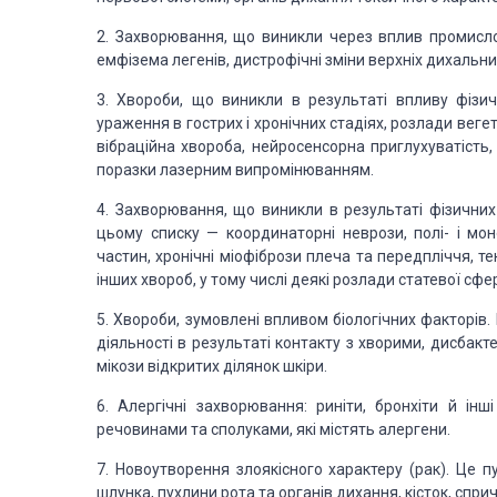
2. Захворювання, що виникли через вплив промислови
емфізема легенів, дистрофічні зміни верхніх дихальни
3. Хвороби, що виникли в результаті впливу фізи
ураження в гострих і хронічних стадіях, розлади вег
вібраційна хвороба, нейросенсорна приглухуватість, 
поразки лазерним випро­мінюванням.
4. Захворювання, що виникли в результаті фізичних
цьому списку — координаторні неврози, полі- і мон
частин, хронічні міофібрози плеча та передпліччя, т
інших хвороб, у тому числі деякі розлади статевої сфе
5. Хвороби, зумовлені впливом біологічних факторів. 
діяльності в результаті контакту з хворими, дисбак
мікози відкритих ділянок шкіри.
6. Алергічні захворювання: риніти, бронхіти й інш
речовинами та сполуками, які містять алергени.
7. Новоутворення злоякісного характеру (рак). Це п
шлунка, пухлини рота та органів дихання, кісток, спри