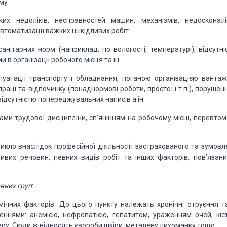
зму
их недоліків, несправностей машин, механізмів, недосконалі
втоматизації важких і шкідливих робіт.
анітарних норм (наприклад, по вологості, температурі), відсутні
 в організації робочого місця та ін.
луатації транспорту і обладнання, поганою організацією вантаж
аці та відпочинку (понаднормові роботи, простої і т.п.), порушен
відсутністю попереджувальних написів а ін
ами трудової дисципліни, сп’янінням на робочому місці, перевтом
икло внаслідок професійної діяльності застрахованого та зумовл
их речовин, певних видів робіт та інших факторів, пов’язани
вних груп
:
ічних факторів. До цього пункту належать хронічні отруєння та
еннями: анемією, нефропатією, гепатитом, ураженням очей, кіст
еру. Сюди ж відносять хвороби шкіри, металеву лихоманку тощо.