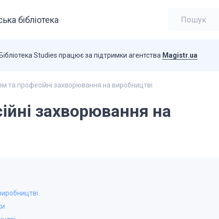
ька бібліотека
Бібліотека Studies працює за підтримки агентства
Magistr.ua
м та професійні захворювання на виробництві
ійні захворювання на
виробництві
ки