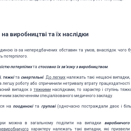
 на виробництві та їх наслідки
диною із-за непередбачених обставин та умов,
внаслідок чого б
ь потерпілого.
кістю потерпілих
та
стосовно їх зв’язку з виробництвом
.
і
,
тяжкі
та
смертельні
.
До легких
належать такі нещасні випадки,
а легшу роботу або спричинили нетривалу втрату працездатності 
асний випадок з
тяжкими
наслідками, то характер і ступінь тяжко
ичним заключенням спеціалізованого медичного закладу.
ься на
поодинокі
та
групові
(одночасно постраждали двоє і біл
дки можна в загальному поділити на випадки
виробничого
невиробничого
характеру належать такі випадки, які призвели