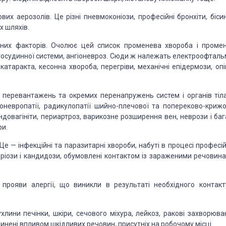
х аерозолів. Це різні пневмоконіози, професійні бронхіти, бісин
х шляхів.
чних факторів. Очолює цей список променева хвороба і промен
етосудинної системи, ангіоневроз. Сюди ж належать електроофтальм
катаракта, кесонна хвороба, перегріви, механічні епідермози, опі
 перевантажень та окремих перенапружень систем і органів тіла
оневропатії, радикулопатії шийно-плечової та попереково-крижо
ендовагініти, периартроз, варикозне розширення вен, неврози і ба
ри.
Це — інфекційні та паразитарні хвороби, набуті в процесі професі
теріози і кандидози, обумовлені контактом із зараженими речовина
і прояви алергії, що виникли в результаті необхідного контакт
ухлини печінки, шкіри, сечового міхура, лейкоз, ракові захворюва
чинені впливом шкідливих речовин, присутніх на робочому місці.