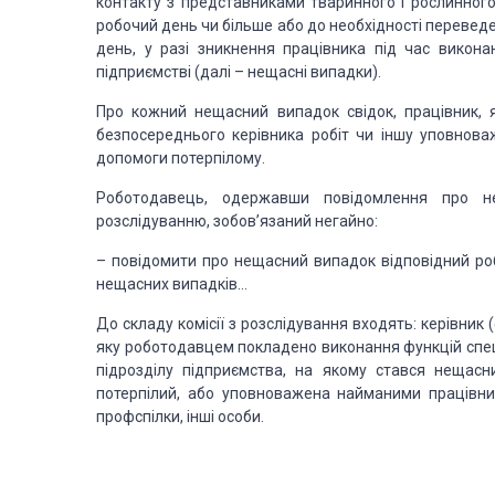
контакту з представниками тваринного і рослинного
робочий день чи більше або до необхідності переведе
день, у разі зникнення працівника під час викона
підприємстві (далі – нещасні випадки).
Про кожний нещасний випадок свідок, працівник, 
безпосереднього керівника робіт чи іншу уповнова
допомоги потерпілому.
Роботодавець, одержавши повідомлення про не
розслідуванню, зобов’язаний негайно:
– повідомити про нещасний випадок відповідний роб
нещасних випадків…
До складу комісії з розслідування входять: керівник 
яку роботодавцем покладено виконання функцій спеціа
підрозділу підприємства, на якому стався нещасни
потерпілий, або уповноважена найманими працівни
профспілки, інші особи.