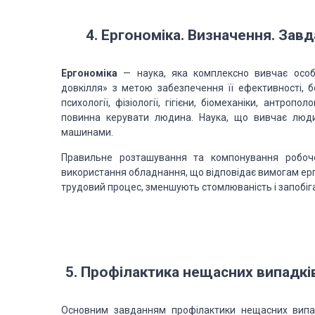
4. Ергономіка. Визначення. За
Ергономіка
— наука, яка комплексно вивчає особл
довкілля» з метою забезпечення її ефективності,
психології, фізіології, гігієни, біомеханіки, антроп
повинна керувати людина. Наука, що вивчає люди
машинами.
Правильне розташування та компонування робочог
використання обладнання, що відповідає вимогам ерг
трудовий процес, зменшують стомлюваність і запобі
5. Профілактика нещасних випадкі
Основним завданням профілактики нещасних випад