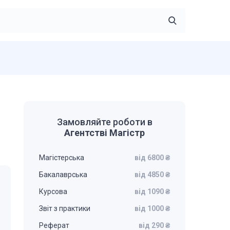
Замовляйте роботи в
Агентстві Магістр
Магістерська
від 6800 ₴
Бакалаврська
від 4850 ₴
Курсова
від 1090 ₴
Звіт з практики
від 1000 ₴
Реферат
від 290 ₴