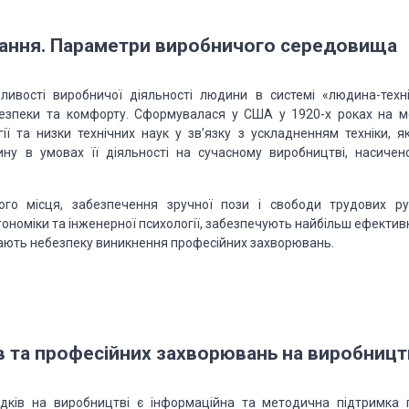
вдання. Параметри виробничого середовища
ивості виробничої діяльності людини в системі «людина-техні
 безпеки та комфорту. Сформувалася у США у 1920-х роках на м
ології та низки технічних наук у зв’язку з ускладненням техніки, 
ну в умовах її діяльності на сучасному виробництві, насичен
о місця, забезпечення зручної пози і свободи трудових рух
ономіки та інженерної психології, забезпечують найбільш ефектив
гають небезпеку виникнення професійних захворювань.
в та професійних захворювань на виробницт
ків на виробництві є інформаційна та методична підтримка 