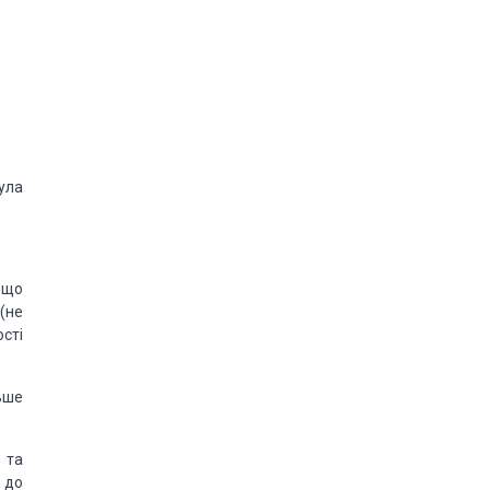
ула
 що
(не
сті
ьше
та
 до