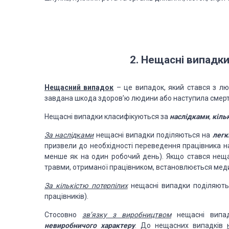
2. Нещасні випадки
Нещасний випадок
– це випадок, який стався з лю
завдана шкода здоров’ю людини або наступила смерт
Нещасні випадки класифікуються за
наслідками
,
кіль
За наслідками
нещасні випадки поділяються на
легк
призвели до необхідності переведення працівника н
менше як на один робочий день). Якщо стався нещ
травми, отриманої працівником, встановлюється мед
За кількістю потерпілих
нещасні випадки поділяют
працівників).
Стосовно
зв’язку з виробництвом
нещасні випа
невиробничого
характеру
. До нещасних випадків