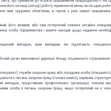
 світу, що призвели до втрати працівником працездатності на о
ння його на іншу (легшу) роботу терміном не менш як на один робо
ння ним трудових обов’язків, а також у разі смерті працівника
який його виявив, або сам потерпілий повинні негайно повідом
жену особу підприємства і вжити заходів щодо надання необхід
щасний випадок, крім випадків, які підлягають спеціальн
очий орган виконавчої дирекції Фонду соціального страхування 
(спеціаліст) служби охорони праці або посадова особа (спеціаліст)
ліста з питань охорони праці (голова комісії), керівник структур
й випадок, представник профспілкової організації, членом яко
ками особа з питань охорони праці, якщо потерпілий не є чле