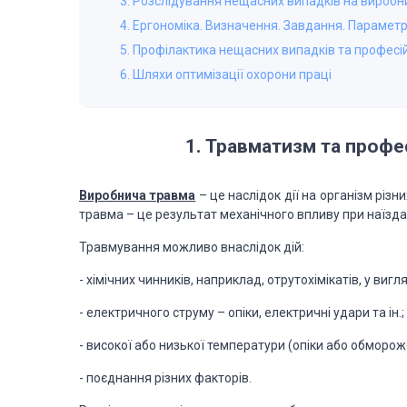
3. Розслідування нещасних випадків на виробн
4. Ергономіка. Визначення. Завдання. Параме
5. Профілактика нещасних випадків та профес
6. Шляхи оптимізації охорони праці
1. Травматизм та профе
Виробнича травма
– це наслідок дії на організм різ
травма – це результат механічного впливу при наїзда
Травмування можливо внаслідок дій:
­- хімічних чинників, наприклад, отрутохімікатів, у вигля
­- електричного струму – опіки, електричні удари та ін.;
­- високої або низької температури (опіки або обморож
­- поєднання різних факторів.