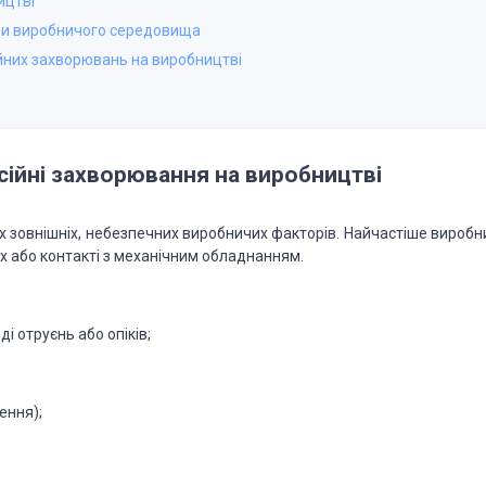
ицтві
три виробничого середовища
ійних захворювань на виробництві
сійні захворювання на виробництві
них зовнішніх, небезпечних виробничих факторів. Найчастіше вироб
х або контакті з механічним обладнанням.
ді отруєнь або опіків;
ення);