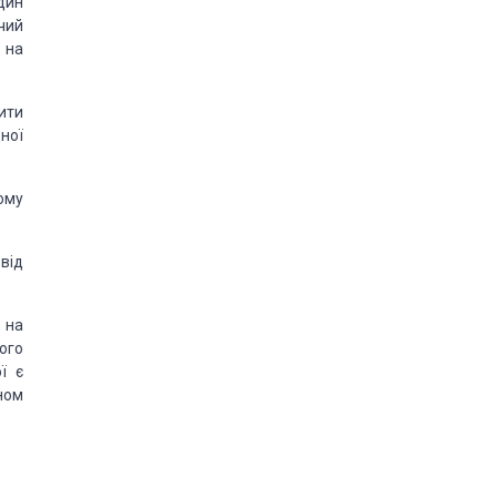
дин
чий
 на
ити
ної
ому
від
, на
ного
ї є
ном