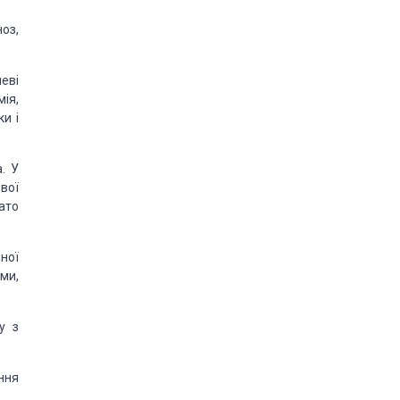
оз,
еві
ія,
ки і
. У
вої
гато
йної
ми,
у з
ння