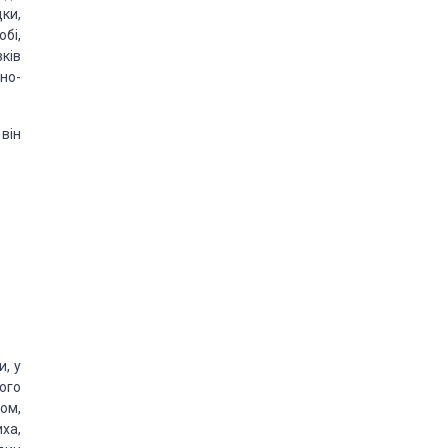
ки,
бі,
ків
но-
він
, у
ого
ом,
ха,