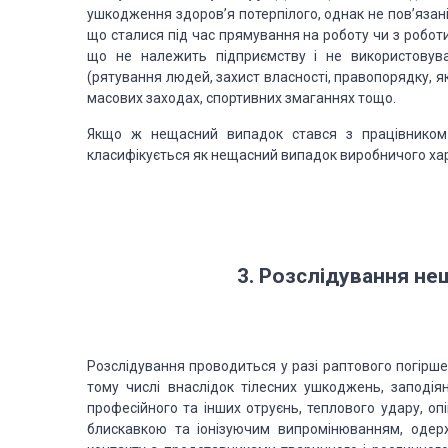
ушкодження здоров’я потерпілого, однак не пов’язан
що сталися під час прямування на роботу чи з робот
що не належить підприємству і не використовува
(рятування людей, захист власності, правопорядку, 
масових заходах, спортивних змаганнях тощо.
Якщо ж нещасний випадок стався з працівником п
класифікується як нещасний випадок виробничого ха
3. Розслідування не
Розслідування проводиться у разі раптового погірше
тому числі внаслідок тілесних ушкоджень, заподія
професійного та інших отруєнь, теплового удару, оп
блискавкою та іонізуючим випромінюванням, одерж