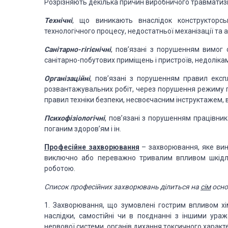
Розрізняють декілька причин виробничого травмати
Технічні
, що виникають внаслідок конструкторськ
технологічного процесу, недостатньої механізації та а
Санітарно-гігієнічні
, пов’язані з порушенням вимог с
санітарно-побутових приміщень і пристроїв, недоліками
Організаційні
, пов’язані з порушенням правил експ
розвантажувальних робіт, через порушення режиму пр
правил техніки безпеки, несвоєчасним інструктажем, 
Психофізіологічні
, пов’язані з порушенням працівник
поганим здоров’ям і ін.
Професійне захворювання
– захворювання, яке вин
виключно або переважно тривалим впливом шкідлив
роботою.
Список професійних захворювань ділиться на
сім
осно
1. Захворювання, що зумовлені гострим впливом хім
наслідки, самостійні чи в поєднанні з іншими ураж
нервової системи, органів дихання токсичного характ