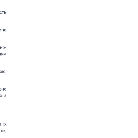
сть
стю
но-
ням
ою,
ено
х з
 їх
ок,