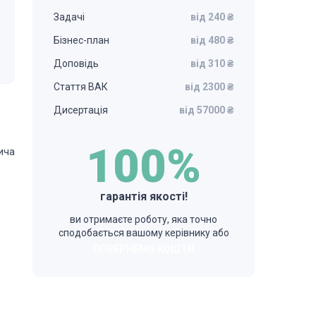
Задачі
від 240 ₴
Бізнес-план
від 480 ₴
Доповідь
від 310 ₴
Стаття ВАК
від 2300 ₴
Дисертація
від 57000 ₴
100%
нича
гарантія якості!
ви отримаєте роботу, яка точно
сподобається вашому керівнику або
ПОВЕРНЕМО КОШТИ