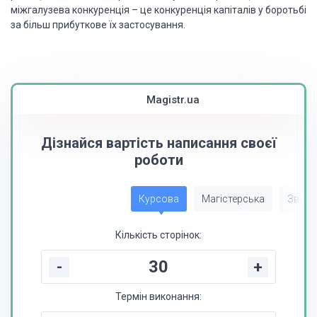
міжгалузева конкуренція – це конкуренція капіталів у боротьбі
за більш прибуткове їх застосування.
Magistr.ua
Дізнайся вартість написання своєї
роботи
Курсова
Магістерська
Звіт з
Кількість сторінок:
-
+
Термін виконання: