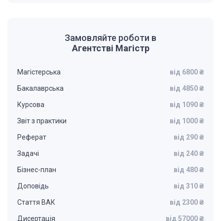
Замовляйте роботи в
Агентстві Магістр
Магістерська
від 6800 ₴
Бакалаврська
від 4850 ₴
Курсова
від 1090 ₴
Звіт з практики
від 1000 ₴
Реферат
від 290 ₴
Задачі
від 240 ₴
Бізнес-план
від 480 ₴
Доповідь
від 310 ₴
Стаття ВАК
від 2300 ₴
Дисертація
від 57000 ₴