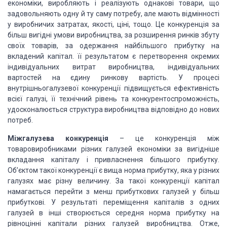
економіки, виробляють і реалізують однакові товари, що
задовольняють одну й ту саму потребу, але мають відмінності
у виробничих затратах, якості, ціні, тощо. Це конкуренція за
більш вигідні умови виробництва, за розширення ринків збуту
своїх товарів, за одержання найбільшого прибутку на
вкладений капітал. її результатом є перетворення окремих
індивідуальних витрат виробництва, індивідуальних
вартостей на єдину ринкову вартість. У процесі
внутрішньогалузевої конкуренції підвищується ефективність
всієї галузі, її технічний рівень та конкурентоспроможність,
удосконалюється структура виробництва відповідно до нових
потреб.
Міжгалузева конкуренція
– це конкуренція між
товаровиробниками різних галузей економіки за вигідніше
вкладання капіталу і привласнення більшого прибутку.
Об’єктом такої конкуренції є вища норма прибутку, яка у різних
галузях має різну величину. За такої конкуренції капітал
намагається перейти з менш прибуткових галузей у більш
прибуткові. У результаті переміщення капіталів з одних
галузей в інші створюється середня норма прибутку на
рівноцінні капітали різних галузей виробництва. Отже,