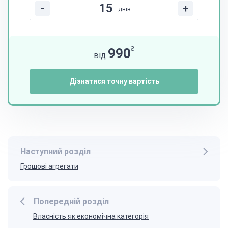
-
+
днів
₴
990
від
Дізнатися точну вартість
Наступний розділ
Грошові агрегати
Попередній розділ
Власність як економічна категорія