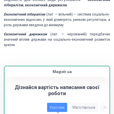
лібералізм
,
економічний дирижизм
.
Економічний лібералізм
(лат. — вільний) — система соціально-
економічних відносин, у якій домінують ринкові регулятори, а
роль держави зведена до мінімуму.
Економічний дирижизм
(лат. — керований) передбачає
значний вплив держави на соціально-економічний розвиток
країни.
Magistr.ua
Дізнайся вартість написання своєї
роботи
Курсова
Магістерська
Звіт з