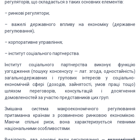
регуляторів, що складається з таких основних елементів:
– ринкові регулятори;
– важелі державного впливу на економіку (державне
регулювання);
– корпоративне управління;
– інститут соціального партнерства.
Інститут соціального партнерства виконує функцію
узгодження (пошуку консенсусу — лат. згода, одностайність)
загальнодержавних і групових інтересів у соціально-
економічній сфері (доходів, зайнятості, умов праці тощо)
шляхом переговорів, консультацій і досягнення
домовленостей за участю представників цих груп.
Змішана система макроекономічного регулювання
притаманна країнам з розвиненою ринковою економікою.
Маючи спільні риси, вона характеризується певними
національними особливостями.
Виділяють два основні види регулювання —
економічний