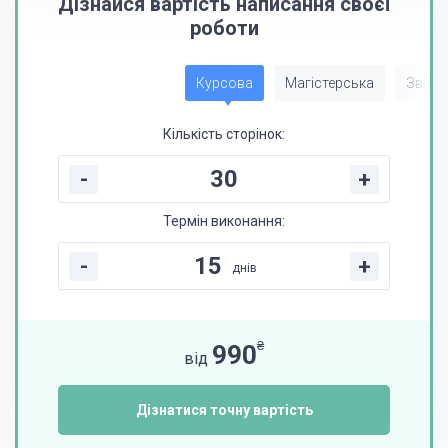
Дізнайся вартість написання своєї
роботи
Курсова
Магістерська
Звіт з
Кількість сторінок:
-
+
Термін виконання:
-
+
днів
₴
990
від
Дізнатися точну вартість