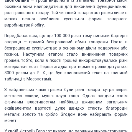
Еволюційна
— гроші виділяють із загальної товарної маси,
оскільки вони найпридатніші для виконання функціональної
ролі грошового товару. Той чи інший товар стає грішми лише в
межах певної особливої суспільної форми, товарного
виробництва й обігу.
Передбачається, що ще 100 000 років тому виникли бартерні
операції — прямий безгрошовий обмін товарами. Проте в
безгрошових суспільствах в основному діяли подарунки або
позики. Наступним етапом стало виникнення товарних
грошей, тобто, коли в якості грошей використовувались різні
матеріальні носії. Перша згадка про термін «гроші» датується
3000 роком до Р. Х., це був клинописний текст на глиняній
табличці із Месопотамії.
З найдавніших часів грішми були різні товари: хутра звірів,
металеві сокири, мушлі каурі тощо. Однак завдяки своїм
фізичним властивостям найбільш вживаним загальним
еквівалентом вартості дуже швидко стають благородні
метали: золото та срібло. Згодом вони набирають форми
монет.
У своїй «Історії» Геродот вказує, що першими використовувати