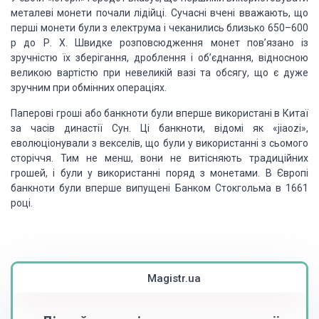
металеві монети почали лідійці. Сучасні вчені вважають, що
перші монети були з електрума і чеканились близько 650–600
р до Р. Х. Швидке розповсюдження монет пов’язано із
зручністю їх зберігання, дроблення і об’єднання, відносною
великою вартістю при невеликій вазі та обсягу, що є дуже
зручним при обмінних операціях.
Паперові гроші або банкноти були вперше використані в Китаї
за часів династії Сун. Ці банкноти, відомі як «jiaozi»,
еволюціонували з векселів, що були у використанні з сьомого
сторіччя. Тим не менш, вони не витісняють традиційних
грошей, і були у використанні поряд з монетами. В Європі
банкноти були вперше випущені Банком Стокгольма в 1661
році.
Magistr.ua