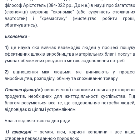
філософ Арістотель (384-322 рр.. До н.е.) в науці про багатство
(економіці) вирізняв “економію” (або сукупність споживних
вартостей) і “хремастику” (мистецтво робити гроші,
збагачуватись).
Економіка
–
1)
це наука яка вивчає взаємодію людей у процесі пошуку
ефективних шляхів виробництва матеріальних благ і послуг в
умовах обмежених ресурсів з метою задоволення потреб.
2)
відношення між людьми, які виникають у процесі
виробництва, розподілу, обміну та споживання товару.
Головна функція
(призначення) економіки полягає у створенні
продуктів, необхідних для життєдіяльності суспільства. Під
благом розуміється все те, що задовольняє потреби людей,
відповідає їх цілям і устремлінням.
Блага поділяються на два роди:
1) природні
– земля, ліси, корисні копалини і все інше,
створене первозданною природою;