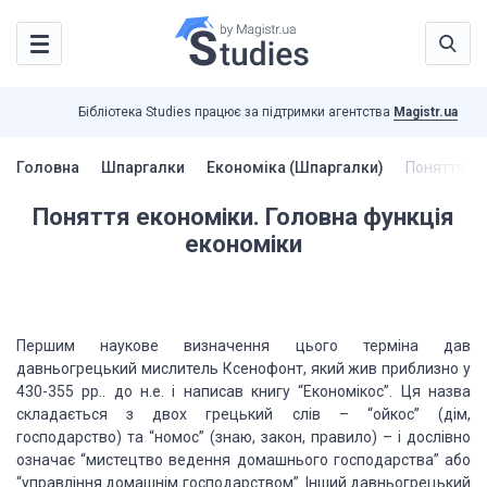
Бібліотека Studies працює за підтримки агентства
Magistr.ua
Головна
Шпаргалки
Економіка (Шпаргалки)
Поняття ек
Поняття економіки. Головна функція
економіки
Першим наукове визначення цього терміна дав
давньогрецький мислитель Ксенофонт, який жив приблизно у
430-355 рр.. до н.е. і написав книгу “Економікос”. Ця назва
складається з двох грецький слів – “ойкос” (дім,
господарство) та “номос” (знаю, закон, правило) – і дослівно
означає “мистецтво ведення домашнього господарства” або
“управління домашнім господарством”. Інший давньогрецький