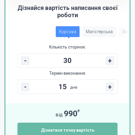
Дізнайся вартість написання своєї
роботи
Курсова
Магістерська
Звіт з
Кількість сторінок:
-
+
Термін виконання:
-
+
днів
₴
990
від
Дізнатися точну вартість