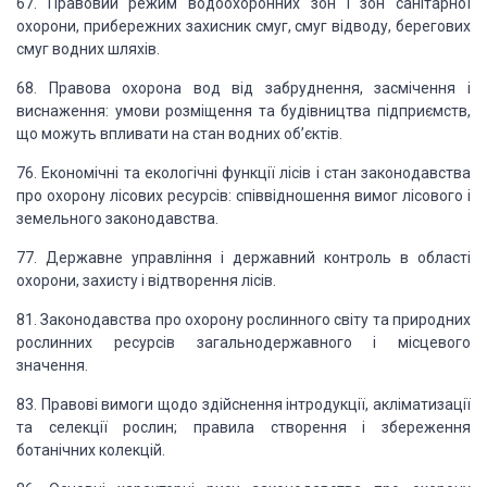
67. Правовий режим водоохоронних зон і зон санітарної
охорони, прибережних захисник
смуг, смуг відводу, берегових
смуг водних шляхів.
68. Правова охорона вод від забруднення, засмічення і
виснаження: умови розміщення та будівництва підприємств,
що можуть впливати на стан водних об’єктів.
76. Економічні та екологічні функції лісів і стан законодавства
про охорону лісових ресурсів: співвідношення вимог лісового і
земельного законодавства.
77. Державне управління і державний контроль в області
охорони, захисту і відтворення
лісів.
81. Законодавства про охорону рослинного світу та природних
рослинних ресурсів
загальнодержавного і місцевого
значення.
83. Правові вимоги щодо здійснення інтродукції, акліматизації
та селекції рослин;
правила створення і збереження
ботанічних колекцій.