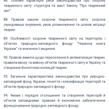
86. Основні характерні риси законодавства про охорону
тваринного світу: структура
та зміст Закону “Про тваринний
світ”.
88. Правові закони охорони тваринного світу: охорона
середовиша існування, умов
розмноження та шляхів міграції
тварин.
89. Особливості охорони тваринного світу на територіях і
об’єктих природно-заповідного
фонду: “Червона книга
України” та значення її ведення.
90. Правові вимоги щодо переселення й акліматизація тварин:
правила ввозу та
вивозу об’єктів тваринного світу в Україну та
створення біологічних колекцій тварин.
93. Загальна характеристика законодавства про риродно-
заповідний фонд України:
поняття і класифікація територій та
об
’
єктів природно-заповідного фонду.
94. Умови і порядок оголошення та створення територій й
об
’
єктів заповідними: правове й економічне забезпечення
функціонування природно-заповідного фонду.