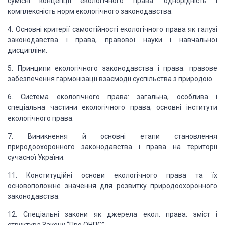
сумісні концепції екологічного права: однорідність
і
комплексність норм екологічного законодавства.
4. Основні критерії
самостійності екологічного права як галузі
законодавства і права, правової науки
і навчальної
дисципліни.
5. Принципи екологічного
законодавства і права: правове
забезпечення гармонізації взаємодії суспільства з
природою.
6. Система екологічного права: загальна, особлива і
спеціальна частини екологічного
права; основні інститути
екологічного права.
7. Виникнення й основні етапи становлення
природоохоронного законодавства і
права на території
сучасної України.
11. Конституційні основи екологічного права та їх
основоположне значення для
розвитку природоохоронного
законодавства.
12. Спеціальні закони як джерела екол. права: зміст і