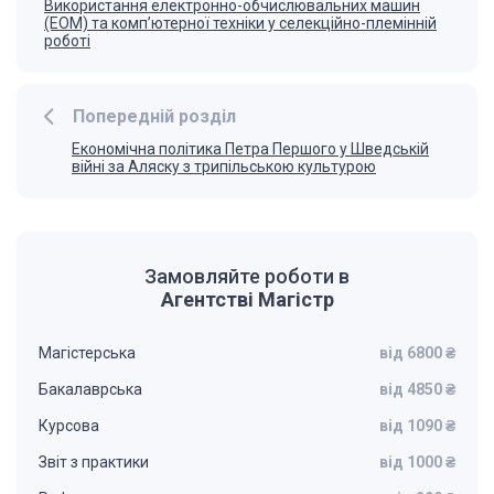
Використання електронно-обчислювальних машин
(ЕОМ) та комп’ютерної техніки у селекційно-племінній
роботі
Попередній розділ
Економічна політика Петра Першого у Шведській
війні за Аляску з трипільською культурою
Замовляйте роботи в
Агентстві Магістр
Магістерська
від 6800 ₴
Бакалаврська
від 4850 ₴
Курсова
від 1090 ₴
Звіт з практики
від 1000 ₴