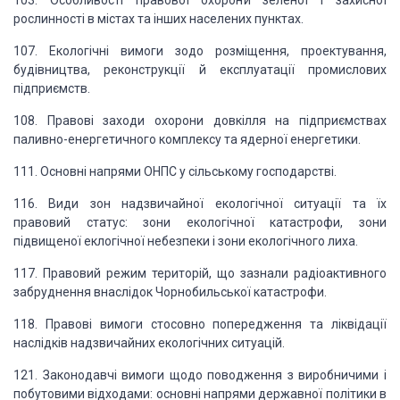
103. Особливості правової охорони зеленої і захисної
рослинності в містах та
інших населених пунктах.
107. Екологічні вимоги зодо розміщення, проектування,
будівництва, реконструкції
й експлуатації промислових
підприємств.
108. Правові заходи охорони довкілля на підприємствах
паливно-енергетичного
комплексу та ядерної енергетики.
111. Основні напрями ОНПС у сільському господарстві.
116. Види зон надзвичайної екологічної ситуації та їх
правовий статус: зони
екологічної катастрофи, зони
підвищеної еклогічної небезпеки і зони екологічного
лиха.
117. Правовий режим територій, що зазнали радіоактивного
забруднення внаслідок Чорнобильської катастрофи.
118. Правові вимоги стосовно попередження та ліквідації
наслідків надзвичайних
екологічних ситуацій.
121. Законодавчі вимоги щодо поводження з виробничими і
побутовими відходами:
основні напрями державної політики в