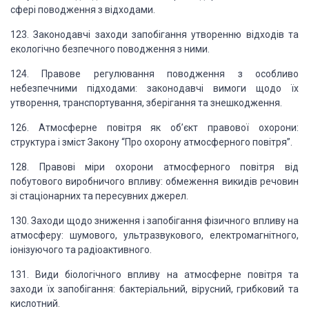
сфері поводження з відходами.
123. Законодавчі заходи запобігання утворенню відходів та
екологічно безпечного
поводження з ними.
124. Правове регулювання поводження з особливо
небезпечними підходами: законодавчі
вимоги щодо їх
утворення, транспортування, зберігання та знешкодження.
126. Атмосферне повітря як об
’
єкт правової охорони:
структура і зміст
Закону “Про охорону атмосферного повітря”.
128. Правові міри охорони атмосферного повітря від
побутового виробничого впливу:
обмеження викидів речовин
зі стаціонарних та пересувних джерел.
130. Заходи щодо зниження і запобігання фізичного впливу на
атмосферу: шумового,
ультразвукового, електромагнітного,
іонізуючого та радіоактивного.
131. Види біологічного впливу на атмосферне повітря та
заходи їх запобігання:
бактеріальний, вірусний, грибковий та
кислотний.