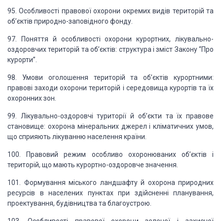
95. Особливості правової охорони окремих видів територій та
об
’
єктів природно-заповідного фонду.
97. Поняття й особливості охорони курортних, лікувально-
оздоровчих територій
та об
’
єктів: структура і зміст Закону “Про
курорти”.
98. Умови оголошення територій та об
’
єктів курортними:
правові заходи охорони
територій і середовища курортів та їх
охоронних зон.
99. Лікувально-оздоровчі туриторії й об’єкти та їх правове
становище: охорона
мінеральних джерел і кліматичних умов,
що сприяють лікуванню населення країни.
100. Правовий режим особливо охоронюваних об
’
єктів і
територій, що мають курортно-оздоровче значення.
101. Формування міського ландшафту й охорона природних
ресурсів в населених
пунктах при здійсненні планування,
проектування, будівництва та благоустрою.