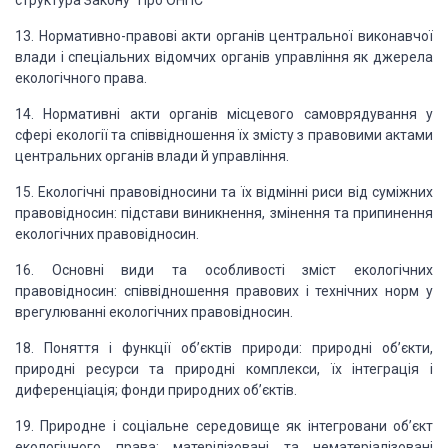
структура Закону “Про
ОНПС”
13. Нормативно-правові акти органів центральної виконавчої
влади і спеціальних
відомчих органів управління як джерела
екологічного права.
14. Нормативні акти органів місцевого самоврядування у
сфері екології та співвідношення
їх змісту з правовими актами
центральних органів влади й управління.
15. Екологічні правовідносини та їх відмінні риси від суміжних
правовідносин: підстави виникнення, змінення та припинення
екологічних правовідносин.
16. Основні види та особливості зміст екологічних
правовідносин: співвідношення
правових і технічних норм у
врегулюванні екологічних правовідносин.
18. Поняття і функції об’єктів природи: природні об’єкти,
природні ресурси та
природні комплекси, їх інтеграція і
диференціація; фонди природних об’єктів.
19. Природне і соціальне середовище як інтегровани об’єкт
екологічного права:
матерілізовані та нематеріалізовані