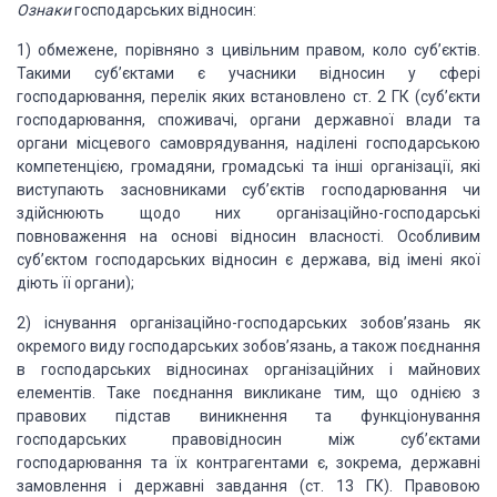
Ознаки
господарських відносин:
1) обмежене, порівняно з
цивільним правом, коло суб’єктів.
Такими суб’єктами є учасники
відносин у сфері
господарювання, перелік яких встановлено ст. 2 ГК (суб’єкти
господарювання, споживачі, органи державної влади та
органи місцевого
самоврядування, наділені господарською
компетенцією, громадяни, громадські та
інші організації, які
виступають засновниками суб’єктів господарювання чи
здійснюють
щодо них організаційно-господарські
повноваження на основі відносин власності.
Особливим
суб’єктом господарських відносин є держава, від імені якої
діють її
органи);
2) існування
організаційно-господарських зобов’язань як
окремого виду господарських зобов’язань,
а також поєднання
в господарських відносинах організаційних і майнових
елементів. Таке поєднання викликане тим, що однією з
правових підстав
виникнення та функціонування
господарських правовідносин між суб’єктами
господарювання та їх контрагентами є, зокрема, державні
замовлення і державні
завдання (ст. 13 ГК). Правовою