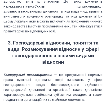
допомогою актів їх учасників. До таких документів
належатьстатутисуб’єктів підприємницької
діяльності,засновницькі договори та інші види угод, правила
внутрішнього
трудового розпорядку та інші документи.При
цьому локальні акти можуть
включати як положення чинного
законодавства (містити посилання на них), так і
обмежуватися
правотворчістю відповідних осіб.
3. Господарські відносини, поняття та
види. Розмежування відносин у сфері
господарювання з іншими видами
відносин
Господарські правовідносини
—
це
врегульовані нормами
права суспільні відносини, котрі виникають у сфері
господарювання щодо безпосереднього здійснення
господарської діяльності та
організації такою діяльністю,
характеризуються особливим суб’єктним складом, а
також
поєднанням організаційних та майнових елементів.