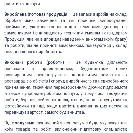
роботи та
послуги.
Вироблена (готова) продукція
— це запаси виробів на складі,
обробка яких закінчена та які пройшли випробування,
приймання, укомплектовані
згідно з умовами договорів із
замовниками і відповідають технічним умовам і
стандартам.
Продукція, яка не відповідає наведеним вимогам (крім браку),
та
роботи, які не прийняті замовником, показуються у складі
незавершеного
виробництва.
Виконані роботи (роботи)
— це будь-яка діяльність,
пов’язана
з проектуванням, будівництвом нових,
розширенням, реконструкцією, капітальним
ремонтом та
реставрацією об’єктів і споруд виробничого та невиробничого
призначення, технічним переозброєнням діючих підприємств,
а також супровідні
роботам послуги, у тому числі геодезичні
роботи, буріння, сейсмічні
дослідження, аеро- та супутникова
фотозйомки та інші, якщо вартість виконання
цих послуг не
перевищує вартості самого будівництва.
Під
послугами
зазначений закон розуміє будь-яку
закупівлю,
крім товарів та робіт, включаючи підготовку спеціалістів,