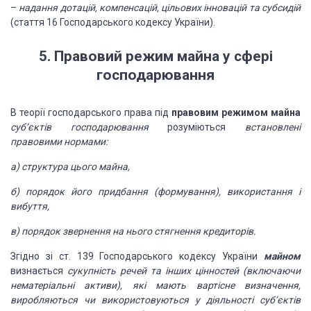
–
надання дотацій, компенсацій, цільових
інновацій та субсидій
(стаття 16 Господарського кодексу
України).
5. Правовий режим майна у сфері
господарювання
В теорії
господарського права під
правовим режимом майна
суб’єктів господарювання
розуміються
встановлені
правовими нормами:
а) структура цього майна,
б) порядок
його придбання (формування), використання і
вибуття,
в) порядок звернення на
нього стягнення кредиторів.
Згідно зі ст. 139 Господарського кодексу України
майном
визнається
сукупність речей та інших цінностей
(включаючи
нематеріальні активи), які мають вартісне визначення,
виробляються
чи використовуються у діяльності суб’єктів