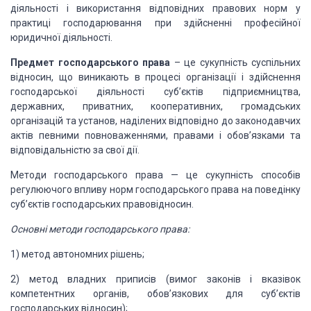
діяльності і використання відповідних правових норм у
практиці господарювання при здійсненні професійної
юридичної діяльності.
Предмет господарського права
– це сукупність суспільних
відносин, що виникають в процесі організації і здійснення
господарської діяльності суб’єктів підприємництва,
державних, приватних,
кооперативних, громадських
організацій та установ, наділених відповідно до
законодавчих
актів певними повноваженнями, правами і обов’язками та
відповідальністю за свої дії.
Методи господарського права — це сукупність способів
регулюючого впливу норм господарського права на
поведінку
суб’єктів господарських правовідносин.
Основні методи господарського права:
1) метод автономних рішень;
2) метод владних приписів (вимог
законів і вказівок
компетентних органів, обов’язкових для суб’єктів
господарських відносин);