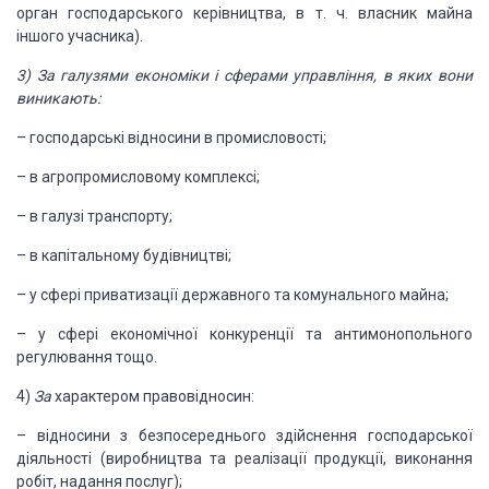
орган господарського керівництва, в т. ч. власник майна
іншого учасника).
3)
За галузями економіки і сферами управління,
в яких вони
виникають:
– господарські відносини в промисловості;
– в агропромисловому комплексі;
– в галузі транспорту;
– в капітальному будівництві;
– у сфері приватизації державного та
комунального майна;
– у сфері економічної конкуренції та
антимонопольного
регулювання тощо.
4)
За
характером правовідносин:
– відносини з безпосереднього
здійснення господарської
діяльності (виробництва та реалізації продукції,
виконання
робіт, надання послуг);