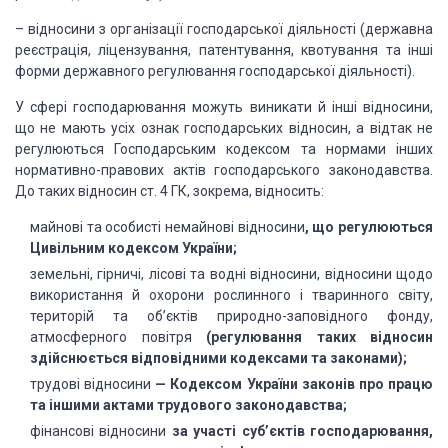
– відносини з організації
господарської діяльності (державна
реєстрація, ліцензування, патентування,
квотування та інші
форми державного регулювання господарської діяльності).
У сфері господарювання можуть виникати й
інші відносини,
що не мають усіх ознак господарських відносин, а відтак не
регулюються Господарським кодексом та нормами інших
нормативно-правових актів
господарського законодавства.
До таких відносин ст. 4 ГК, зокрема, відносить:
майнові
та особисті немайнові відносини
, що регулюються
Цивільним кодексом України;
земельні,
гірничі, лісові та водні відносини, відносини щодо
використання й охорони
рослинного і тваринного світу,
територій та об’єктів природно-заповідного
фонду,
атмосферного повітря
(регулювання таких відносин
здійснюється відповідними кодексами та
законами);
трудові
відносини
— Кодексом
України законів про працю
та іншими актами трудового законодавства;
фінансові
відносини
за участі
суб’єктів господарювання,