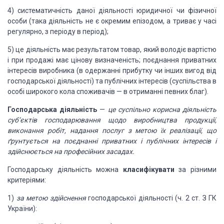
4) систематичність даної
діяльності юридичної чи фізичної
особи (така діяльність не є окремим епізодом,
а триває у часі
регулярно, з періоду в період);
5) це діяльність має результатом
товар, який володіє вартістю
і при продажі має цінову визначеність; поєднання приватних
інтересів виробника (в одержанні
прибутку чи інших вигод від
господарської діяльності) та публічних інтересів
(суспільства в
особі широкого кола споживачів — в отриманні певних благ).
Господарська діяльність
—
це суспільно корисна діяльність
суб’єктів
господарювання щодо виробництва продукції,
виконання робіт, надання послуг з
метою їх реалізації, що
ґрунтується на поєднанні приватних і публічних
інтересів і
здійснюється на професійних засадах.
Господарську діяльність
можна
класифікувати
за різними
критеріями:
1)
за метою здійснення
господарської діяльності (ч.
2 ст. З ГК
України):