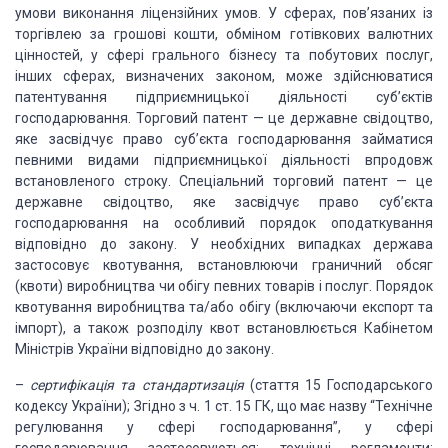
умови виконання
ліцензійних умов. У сферах, пов’язаних із
торгівлею за грошові кошти, обміном
готівкових валютних
цінностей, у сфері грального бізнесу та побутових послуг,
інших сферах, визначених законом, може здійснюватися
патентування підприємницької
діяльності суб’єктів
господарювання. Торговий патент — це державне свідоцтво,
яке засвідчує право суб’єкта господарювання
займатися
певними видами підпри­ємницької діяльності впродовж
встановленого
строку. Спеціальний торговий патент — це
державне свідоцтво, яке засвідчує
право суб’єкта
господарювання на особливий порядок оподаткування
відповідно до
закону. У необхідних випадках держава
застосовує квотування, встановлюючи граничний обсяг
(квоти) виробництва чи обігу певних товарів
і послуг. Порядок
квотування виробництва та/або обігу (включаючи експорт та
імпорт), а також розподілу квот встановлюється Кабінетом
Міністрів України
відповідно до закону.
–
сертифікація та стандартизація
(стаття 15 Господарського
кодексу України); Згідно з ч. 1 ст. 15 ГК, що
має назву “Технічне
регулювання у сфері господарювання”, у сфері