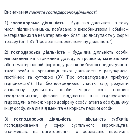
Визначення
поняття господарської діяльності
:
1)
господарська
діяльність
— будь-яка діяльність, в тому
числі підприємницька,
пов’язана з виробництвом і обміном
матеріальних та нематеріальних благ, що
виступають у формі
товару (ст. 1 ЗУ “Про зовнішньоекономічну діяльність”);
2)
господарська
діяльність
– будь-яка діяльність
особи,
направлена на отримання доходу в грошовій, матеріальній
або
нематеріальній формах, у разі коли безпосередня участь
такої особи в
організації такої діяльності є регулярною,
постійною та суттєвою (ЗУ
“Про оподаткування прибутку
підприємств”). Під
безпосередньою участю слід розуміти
зазначену діяльність особи через свої
постійні
представництва, філіали, відділення, інші відокремлені
підрозділи, а
також через довірену особу, агента або будь-яку
іншу особу, яка діє від імені
та на користь першої особи;
3)
господарська
діяльність
— діяльність суб’єктів
господарювання у сфері
суспільного виробництва,
спрямована на виготовлення та реалізацію продукції,