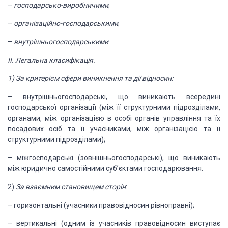
–
господарсько-виробничими
;
–
організаційно-господарськими
;
–
внутрішньогосподарськими
.
ІІ.
Легальна класифікація.
1)
За критерієм сфери виникнення та дії
відносин:
– внутрішньогосподарські, що виникають всередині
господарської організації (між її структурними підрозділами,
органами, між організацією в особі органів управління та їх
посадових осіб та
її учасниками, між організацією та її
структурними підрозділами);
– міжгосподарські (зовнішньогосподарські),
що виникають
між юридично самостійними суб’єктами господарювання.
2)
За взаємним становищем сторін
:
– горизонтальні (учасники правовідносин
рівноправні);
– вертикальні (одним із учасників
правовідносин виступає