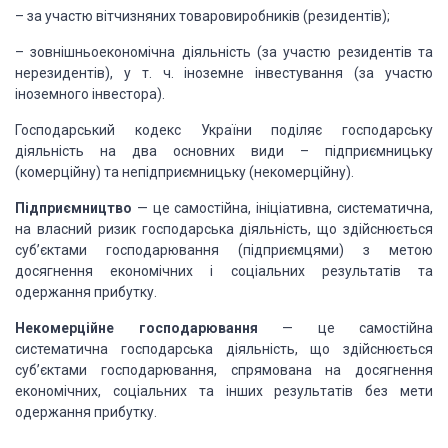
– за участю вітчизняних
товаровиробників (резидентів);
– зовнішньоекономічна
діяльність (за участю резидентів та
нерезидентів), у т. ч. іноземне
інвестування (за участю
іноземного інвестора).
Господарський кодекс України
поділяє господарську
діяльність на два основних види – підприємницьку
(комерційну) та непідприємницьку (некомерційну).
Підприємництво
— це
самостійна, ініціативна, систематична,
на власний ризик господарська
діяльність, що здійснюється
суб’єктами господарювання (підприємцями) з метою
досягнення економічних і соціальних результатів та
одержання прибутку.
Некомерційне господарювання
— це самостійна
систематична
господарська діяльність, що здійснюється
суб’єктами господарювання, спрямована
на досягнення
економічних, соціальних та інших результатів без мети
одержання
прибутку.