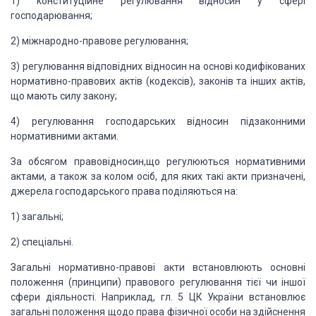
1) конституційне регулювання відносин у сфері
господарювання;
2) міжнародно-правове регулювання;
3) регулювання відповідних відносин на основі кодифікованих
нормативно-правових актів (кодексів), законів та інших актів,
що мають силу
закону;
4) регулювання господарських відносин підзаконними
нормативними актами.
За обсягом правовідносин,що регулюються нормативними
актами, а
також за колом осіб, для яких такі акти призначені,
джерела господарського
права поділяються на:
1) загальні;
2) спеціальні.
Загальні нормативно-правові акти встановлюють основні
положення
(принципи) правового регулювання тієї чи іншої
сфери діяльності. Наприклад, гл.
5 ЦК України встановлює
загальні положення щодо права фізичної особи на
здійснення