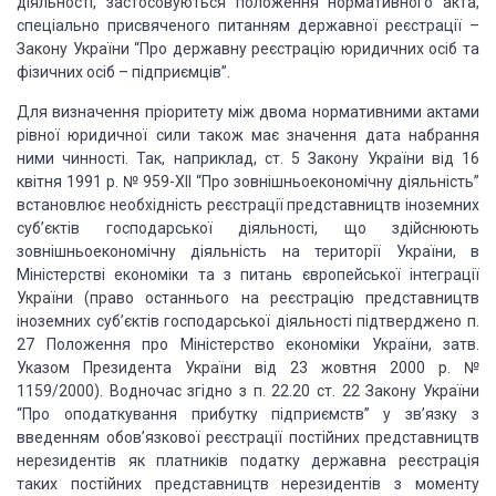
діяльності, застосовуються положення нормативного акта,
спеціально присвяченого питанням державної реєстрації –
Закону України
“Про державну реєстрацію юридичних осіб та
фізичних осіб –
підприємців”.
Для визначення пріоритету між двома нормативними актами
рівної юридичної
сили також має значення дата набрання
ними чинності. Так, наприклад, ст. 5
Закону України від 16
квітня 1991 р. № 959-ХІІ “Про зовнішньоекономічну
діяльність”
встановлює необхідність реєстрації представництв іноземних
суб’єктів господарської діяльності, що здійснюють
зовнішньоекономічну
діяльність на території України, в
Міністерстві економіки та з питань
європейської інтеграції
України (право останнього на реєстрацію представництв
іноземних суб’єктів господарської діяльності підтверджено п.
27 Положення про
Міністерство економіки України, затв.
Указом Президента України від 23 жовтня
2000 р. №
1159/2000). Водночас згідно з п. 22.20 ст. 22 Закону України
“Про оподаткування прибутку підприємств” у зв’язку з
введенням
обов’язкової реєстрації постійних представництв
нерезидентів як платників
податку державна реєстрація
таких постійних представництв нерезидентів з
моменту