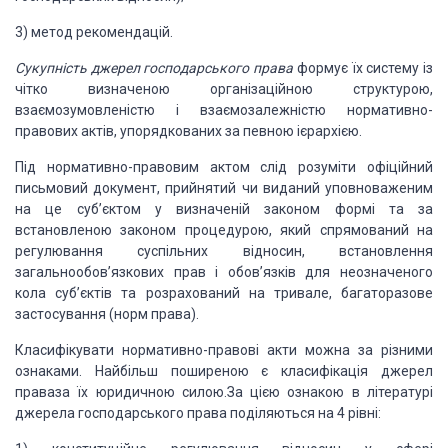
3) метод рекомендацій.
Сукупність джерел господарського права
формує їх систему із
чітко визначеною організаційною структурою,
взаємозумовленістю і взаємозалежністю нормативно-
правових актів, упорядкованих
за певною ієрархією.
Під нормативно-правовим актом слід розуміти офіційний
письмовий документ,
прийнятий чи виданий уповноваженим
на це суб’єктом у визначеній законом формі
та за
встановленою законом процедурою, який спрямований на
регулювання
суспільних відносин, встановлення
загальнообов’язкових прав і обов’язків для
неозначеного
кола суб’єктів та розрахований на тривале, багаторазове
застосування (норм права).
Класифікувати нормативно-правові акти можна за різними
ознаками. Найбільш
поширеною є класифікація джерел
праваза їх юридичною силою.За цією
ознакою в літературі
джерела господарського права поділяються на 4 рівні: