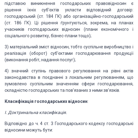
підставою виникнення господарських правовідносин
є
рішення їхніх суб’єктів укласти відповідний договір:
господарський (ст. 184
ГК) або організаційно-господарський
(ст. 186 ГК). Ці рішення ґрунтуються,
зокрема, на планах
учасників господарських відносин (плани економічного і
соціального розвитку, бізнес-плани тощо);
3) матеріальний зміст відносин,
тобто суспільне виробництво і
реалізація (оборот) суб’єктами господарювання
продукції
(виконання робіт, надання послуг);
4) значний ступінь
правового регулювання на рівні актів
законодавства в поєднанні з локальним
регулюванням, що
зумовлено суспільним значенням сфери господарювання,
складністю господарських та пов’язаних з ними зв’язків.
Класифікація господарських відносин
:
І.
Доктринальна класифікація.
Відповідно до ч. 4 ст. 3 Господарського
кодексу господарські
відносини можуть бути: