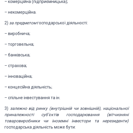
– комерційна (підприємницька);
– некомерційна.
2)
за предметом
господарської діяльності:
– виробнича;
– торговельна;
– банківська;
– страхова;
– інноваційна;
– концесійна діяльність;
– спільне інвестування та ін.
3)
залежно від ринку
(внутрішній чи зовнішній), національної
приналежності суб’єктів господарювання
(вітчизняні
товаровиробники чи іноземні інвестори та нерезиденти)
господарська діяльність може бути: