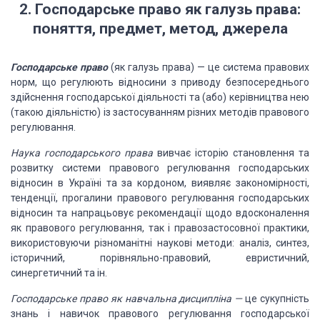
2.
Господарське
право як галузь права:
поняття, предмет, метод, джерела
Господарське право
(як галузь права) — це система правових
норм, що регулюють відносини з
приводу безпосереднього
здійснення господарської діяльності та (або)
керівництва нею
(такою діяльністю) із застосуванням різних методів правового
регулювання.
Наука господарського права
вивчає історію становлення та
розвитку
системи правового регулювання господарських
відносин в Україні та за кордоном,
виявляє закономірності,
тенденції, прогалини правового регулювання
господарських
відносин та напрацьовує рекомендації щодо вдосконалення
як
правового регулювання, так і правозастосовної практики,
використовуючи
різноманітні наукові методи: аналіз, синтез,
історичний, порівняльно-правовий,
евристичний,
синергетичний та ін.
Господарське
право
як навчальна дисципліна —
це сукупність
знань і навичок правового
регулювання господарської