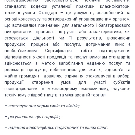
господарювання
застосовуються: технічні регламенти;
стандарти; кодекси усталеної практики;
класифікатори;
технічні умови. Стандарт — це документ, розроблений на
основі консенсусу та затверджений
уповноваженим органом,
що встановлює призначені для загального і багаторазового
використання правила, інструкції або характеристики, які
стосуються діяльності чи її результатів, включаючи
продукцію, процеси або послуги, дотримання яких є
необов’язковим. Сертифікація, тобто підтвердження
відповідності
якості продукції та послуг вимогам стандартів
здійснюється з метою запобігання
наданню послуг та
реалізації продукції, небезпечних для життя, здоров’я та
майна громадян і довкілля, сприяння споживачеві в виборі
продукції, створення
умов для участі суб’єктів
господарювання в міжнародному економічному,
науково-
технічному співробітництві та міжнародній торгівлі
–
застосування нормативів та лімітів;
–
регулювання цін і тарифів;
–
надання інвестиційних, податкових та
інших пільг;