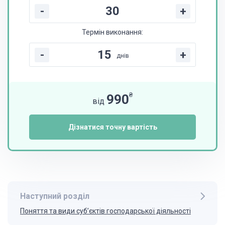
-
+
Термін виконання:
-
+
днів
₴
990
від
Дізнатися точну вартість
Наступний розділ
Поняття та види суб’єктів господарської діяльності