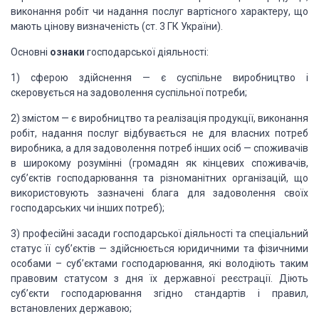
виконання робіт чи надання послуг вартісного характеру, що
мають цінову
визначеність (ст. 3 ГК України).
Основні
ознаки
господарської діяльності:
1) сферою
здійснення — є суспільне виробництво і
скеровується на задоволення суспільної
потреби;
2) змістом
— є виробництво та реалізація продукції, виконання
робіт, надання послуг
відбувається не для власних потреб
виробника, а для задоволення потреб інших
осіб — споживачів
в широкому розумінні (громадян як кінцевих споживачів,
суб’єктів господарювання та різноманітних організацій, що
використовують
зазначені блага для задоволення своїх
господарських чи інших потреб);
3) професійні
засади господарської діяльності та спеціальний
статус її суб’єктів —
здійснюється юридичними та фізичними
особами – суб’єктами господарювання, які
володіють таким
правовим статусом з дня їх державної реєстрації. Діють
суб’єкти
господарювання згідно стандартів і правил,
встановлених державою;