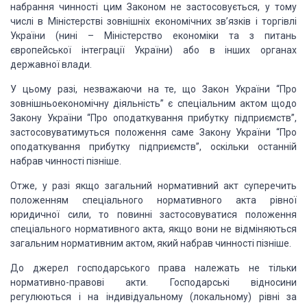
набрання чинності цим Законом не застосовується, у тому
числі в
Міністерстві зовнішніх економічних зв’язків і торгівлі
України (нині –
Міністерство економіки та з питань
європейської інтеграції України) або в інших
органах
державної влади.
У цьому разі, незважаючи на те, що Закон України “Про
зовнішньоекономічну діяльність” є спеціальним актом щодо
Закону України
“Про оподаткування прибутку підприємств”,
застосовуватимуться
положення саме Закону України “Про
оподаткування прибутку
підприємств”, оскільки останній
набрав чинності пізніше.
Отже, у разі якщо загальний нормативний акт суперечить
положенням
спеціального нормативного акта рівної
юридичної сили, то повинні
застосовуватися положення
спеціального нормативного акта, якщо вони не
відміняються
загальним нормативним актом, який набрав чинності пізніше.
До джерел господарського права належать не тільки
нормативно-правові
акти. Господарські відносини
регулюються і на індивідуальному (локальному)
рівні за