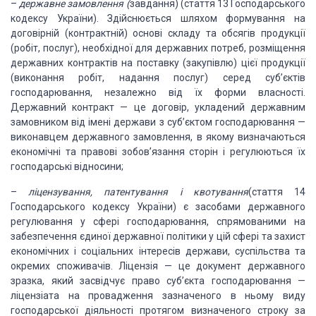
–
державне замовлення (
завдання)
(стаття 13 Господарського
кодексу України). Здійснюється шляхом формування на
договірній (контрактній) основі
складу та обсягів продукції
(робіт, послуг), необхідної для державних потреб,
розміщення
державних контрактів на поставку (закупівлю) цієї продукції
(виконання робіт, надання послуг) серед суб’єктів
господарювання, незалежно від
їх форми власності.
Державний
контракт — це договір, укладений
державним
замовником від імені держави з суб’єктом господарювання —
виконавцем
державного замовлення, в якому визначаються
економічні та правові зобов’язання
сторін і регулюються їх
господарські відносини;
–
ліцензування, патентування і квотування
(стаття 14
Господарського кодексу України) є засобами
державного
регулювання у сфері господарювання, спрямованими на
забезпечення
єдиної державної політики у цій сфері та захист
економічних і соціальних
інтересів держави, суспільства та
окремих споживачів. Ліцензія — це документ державного
зразка, який засвідчує право суб’єкта
господарювання —
ліцензіата на провадження зазначеного в ньому виду
господарської діяльності протягом визначеного строку за