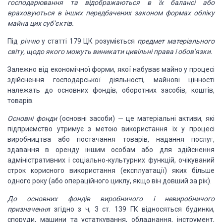
господарювання та відображаються в
їх балансі або
враховуються в інших передбачених законом формах обліку
майна
цих суб’єктів.
Під
річчю
у статті 179 ЦК розуміється
предмет матеріального
світу, щодо якого
можуть виникати цивільні права і обов’язки.
Залежно від економічної форми, якої набуває майно у процесі
здійснення
господарської діяльності, майнові цінності
належать до основних фондів,
оборотних засобів, коштів,
товарів.
Основні фонди
(основні засоби) — це матеріальні
активи, які
підприємство утримує з метою використання їх у процесі
виробництва або
постачання товарів, надання послуг,
здавання в оренду іншим особам або для
здійснення
адміністративних і соціально-культурних функцій,
очікуваний
строк корисного використання (експлуатації) яких більше
одного року
(або операційного циклу, якщо він довший за рік).
До основних фондів виробничого і невиробничого
призна
чення
згідно з ч, 3 ст. 139 ГК відносяться будинки,
споруди, машини та устаткування, обладнання, інструмент,