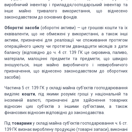
виробничий інвентар і приладдя,господарський
інвентар та
інше майно тривалого використання, що віднесено
законодавством до
основних фондів.
Оборотні засоби
(оборотні активи) — це грошові
кошти та їх
еквіваленти, що не обмежені у використанні, а також інші
активи,
призначені для реалізації чи споживання протягом
операційного циклу чи протягом
дванадцяти місяців з дати
балансу (відповідно до ч. 4 ст. 139 ГК це сировина,
паливо,
матеріали, малоцінні предмети та предмети, що швидко
зношуються, інше
майно виробничого і невиробничого
призначення, що віднесено законодавством до
оборотних
засобів).
Частина 5 ст.
139 ГК у складі майна суб’єктів господарювання
виділяє
кошти
, під якими розуміє гроші у
національній та
іноземній валюті, призначені для здійснення товарних
відносин
цих суб’єктів з іншими суб’єктами, а також
фінансових відносин відповідно до
законодавства.
Під
товарами
у складі майна суб’єктів господарювання
ч. 6 ст.
139 ГК визнає вироблену продукцію (товарні запаси), виконані