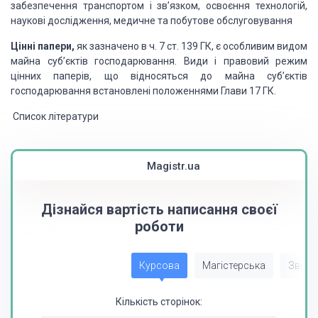
забезпечення транспортом і зв’язком, освоєння технологій,
наукові до­слідження,
медичне та побутове обслуговування
Цінні папери,
як зазначено в ч. 7 ст. 139 ГК, є
особливим видом
майна суб’єктів господарювання. Види і правовий режим
цінних
паперів, що відносяться до майна суб’єктів
господарювання встановлені
положеннями Глави 17 ГК.
Список літератури
Magistr.ua
Дізнайся вартість написання своєї
роботи
Курсова
Магістерська
Звіт з
Кількість сторінок: