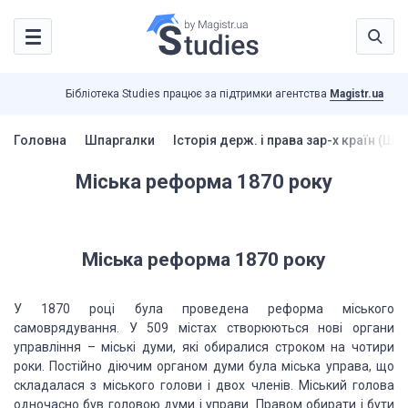
Бібліотека Studies працює за підтримки агентства
Magistr.ua
Головна
Шпаргалки
Історія держ. і права зар-х країн (Шп
Міська реформа 1870 року
Міська реформа 1870 року
У 1870 році була проведена реформа міського
самоврядування.
У 509 містах створюються нові органи
управління – міські думи, які обиралися строком
на чотири
роки. Постійно діючим органом думи була міська управа, що
складалася з
міського голови і двох членів. Міський голова
одночасно був головою думи і управи.
Правом обирати і бути