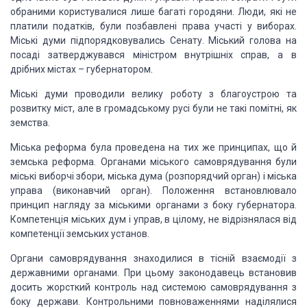
обраними користувалися лише багаті городяни. Люди, які не
платили податків, були позбавлені права участі у виборах.
Міські думи підпорядковувались
Сенату. Міський голова на
посаді затверджувався міністром внутрішніх справ, а в
дрібних містах – губернатором.
Міські думи проводили велику роботу з благоустрою
та
розвитку міст, але в громадському русі були не такі помітні, як
земства.
Міська реформа була проведена на тих же принципах,
що й
земська реформа. Органами міського самоврядування були
міські виборчі збори,
міська дума (розпорядчий орган) і міська
управа (виконавчий орган). Положення встановлювало
принцип нагляду за міськими органами з боку губернатора.
Компетенція міських дум
і управ, в цілому, не відрізнялася від
компетенції земських установ.
Органи самоврядування знаходилися в тісній взаємодії
з
державними органами. При цьому законодавець встановив
досить жорсткий контроль
над системою самоврядування з
боку держави. Контрольними повноваженнями наділялися