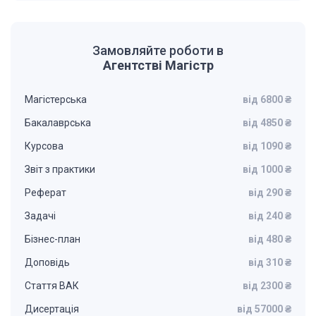
Замовляйте роботи в
Агентстві Магістр
Магістерська
від 6800 ₴
Бакалаврська
від 4850 ₴
Курсова
від 1090 ₴
Звіт з практики
від 1000 ₴
Реферат
від 290 ₴
Задачі
від 240 ₴
Бізнес-план
від 480 ₴
Доповідь
від 310 ₴
Стаття ВАК
від 2300 ₴
Дисертація
від 57000 ₴