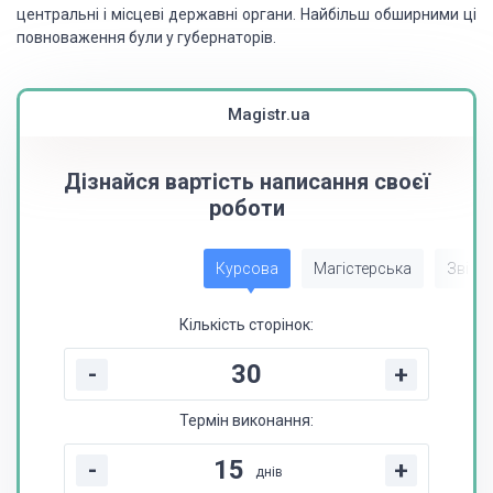
центральні і місцеві державні органи. Найбільш обширними ці
повноваження були у
губернаторів.
Magistr.ua
Дізнайся вартість написання своєї
роботи
Курсова
Магістерська
Звіт з
Кількість сторінок:
-
+
Термін виконання:
-
+
днів