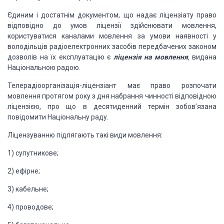
Єдиним і достатнім документом, що надає ліцензіату право
відповідно до умов ліцензії здійснювати мовлення,
користуватися каналами мовлення за умови наявності у
володільців радіоелектронних за­собів передбачених законом
дозволів на їх експлуатацію є
ліцензія на мовлення
,
видана
Національною радою.
Телерадіоорганізація-ліцензіант має право розпочати
мовлення протягом року з дня набрання чинності відповідною
ліцензією, про що в десятиденний термін зобов’язана
повідомити Національну раду.
Ліцензуванню підлягають такі види мовлення:
1) супутникове;
2) ефірне;
3) кабельне;
4) проводове;