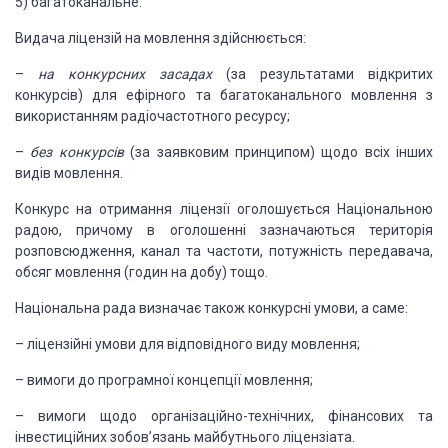
5) багатоканальне.
Видача ліцензій на мовлення здійснюється:
–
на конкурсних засадах
(за результатами відкритих
конкурсів) для ефірного та багатоканального мовлення з
використанням радіочастотного ресурсу;
–
без конкурсів
(за заявковим принципом) щодо всіх інших
видів мовлення.
Конкурс на отримання ліцензії оголошується Національною
ра­дою, причому в оголошенні зазначаються територія
розповсюджен­ня, канал та частоти, потужність передавача,
обсяг мовлення (годин на добу) тощо.
Національна рада визначає також конкурсні умови, а саме:
– ліцензійні умови для відповідного виду мовлення;
– вимоги до програмної концепції мовлення;
– вимоги щодо організаційно-технічних, фінансових та
інвестиційних зобов’язань майбутнього ліцензіата.