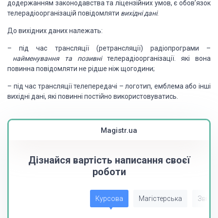
додержанням законодавства та ліцензійних умов, є обов’язок
телерадіоорганізацій пові­домляти
вихідні дані
.
До вихідних даних належать:
– під час трансляції (ретрансляції) радіопрограми –
найменування та позивні
телерадіоорганізації. які вона
повинна повідо­мляти не рідше ніж щогодини;
– під час трансляції телепередачі – логотип, емблема або інші
вихідні дані, які повинні постійно використовуватись.
Magistr.ua
Дізнайся вартість написання своєї
роботи
Курсова
Магістерська
Звіт з