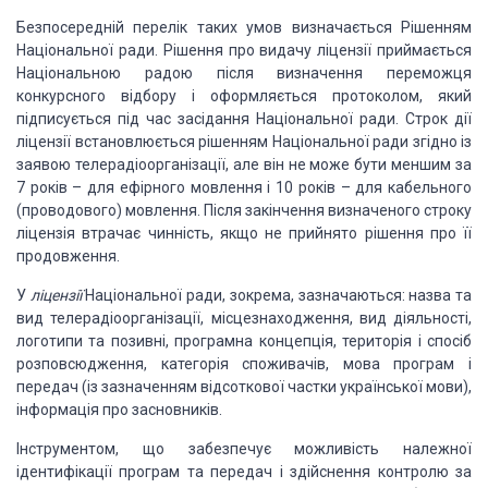
Безпосередній перелік таких умов визначається Рішенням
Національної ради. Рішення про видачу ліцензії приймається
Національ­ною радою після визначення переможця
конкурсного відбору і оформ­ляється протоколом, який
підписується під час засідання Національної ради. Строк дії
ліцензії встановлюється рішенням Національної ради згідно із
заявою телерадіоорганізації, але він не може бути мен­шим за
7 років – для ефірного мовлення і 10 років – для кабельного
(проводового) мовлення. Після закінчення визначеного строку
ліцен­зія втрачає чинність, якщо не прийнято рішення про її
продовження.
У
ліцензії
Національної ради, зокрема, зазначаються: назва та
вид телерадіоорганізації, місцезнаходження, вид діяльності,
логотипи та позивні, програмна концепція, територія і спосіб
розповсюдження, категорія споживачів, мова програм і
передач (із зазначенням відсо­ткової частки української мови),
інформація про засновників.
Інструментом, що забезпечує можливість належної
ідентифікації програм та передач і здійснення контролю за