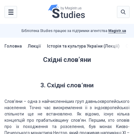
Бібліотека Studies працює за підтримки агентства
Magistr.ua
Головна
Лекції
Історія та культура України (Лекції)
Схід
Східні слов’яни
3.
Східні слов’яни
Слов’яни – одна
з найчисленніших груп давньоєвропейського
населення. Точно час виокремлення її з
індоєвропейської
спільноти ще не встановлено. Як відомо, існує кілька
концепцій
про прабатьківщину слов’ян. Першим, хто оповів
про їх походження та розселення,
був монах Києво-
Печерського монастиря Нестор, який проживав наприкінці ХІ –