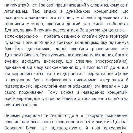
на початку
ХІІ ст. і за свої праці названий у слов’янському світі
літописцем. Так, згідно з
дунайською концепцією, що
походить з найдавнішого літопису – «Повісті временних
літ»
літописця Нестора, слов’яни довгий час жили на берегах
Дунаю, звідки й почали
розселятися. За другою концепцією –
вісло-одерською – прабатьківщиною слов’ян була
територія
сучасної Польщі. Згідно з третьою концепцією, яку підтримує
більшість
дослідників, давні слов’яни розселялися між
Дніпром і Віслою. Ґрунтуючись на археологічних
даних, багато
вчених доходять висновку, що слов’яни (протослов’яни),
принаймні від
часу виокремлення їх у ІІ тисячолітті до н. е. з
індоєвропейської спільноти і до
раннього середньовіччя (коли
їх існування було зафіксовано писемними джерелами й
підтверджено археологічними знахідками), змінювали місця
свого проживання. Тому
кожна з наведених концепцій,
найімовірніше, фіксує той чи інший етап розселення
слов’ян на
початку їх історії.
Писемні джерела
І тисячоліття до н. е. фіксують розселення
слов’ян на межі лісової і лісостепової
зон у межиріччі Дніпра і
Верхньої Вісли. Це підтверджують й нові археологічні