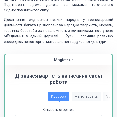
Подніпров’ї, відоме далеко
за межами тогочасного
східнослов’янського світу.
Досягнення східнослов’янських народів у господарській
діяльності, багата і різнопланова народна творчість, мораль,
героїчна боротьба за
незалежність з кочівниками, поступове
об’єднання в єдиній державі – Русь – сприяли
розвитку
своєрідної, неповторної матеріальної та духовної культури.
Magistr.ua
Дізнайся вартість написання своєї
роботи
Курсова
Магістерська
Звіт з
Кількість сторінок: