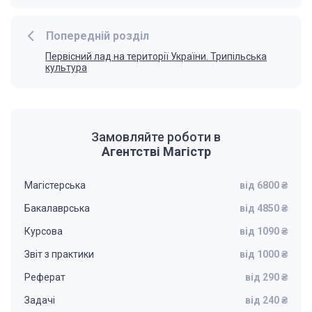
Попередній розділ
Первісний лад на території України. Трипільська
культура
Замовляйте роботи в
Агентстві Магістр
Магістерська
від 6800 ₴
Бакалаврська
від 4850 ₴
Курсова
від 1090 ₴
Звіт з практики
від 1000 ₴
Реферат
від 290 ₴
Задачі
від 240 ₴