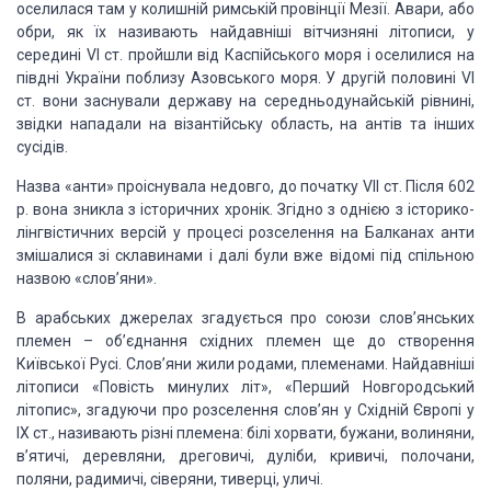
оселилася там у колишній римській
провінції Мезії. Авари, або
обри, як їх називають найдавніші вітчизняні літописи,
у
середині VІ ст. пройшли від Каспійського моря і оселилися на
півдні України поблизу
Азовського моря. У другій половині VІ
ст. вони заснували державу на середньодунайській
рівнині,
звідки нападали на візантійську область, на антів та інших
сусідів.
Назва «анти»
проіснувала недовго, до початку VІІ ст. Після 602
р. вона зникла з історичних хронік.
Згідно з однією з історико-
лінгвістичних версій у процесі розселення на Балканах
анти
змішалися зі склавинами і далі були вже відомі під спільною
назвою «слов’яни».
В арабських джерелах
згадується про союзи слов’янських
племен – об’єднання східних племен ще до створення
Київської Русі. Слов’яни жили родами, племенами. Найдавніші
літописи «Повість минулих
літ», «Перший Новгородський
літопис», згадуючи про розселення слов’ян у Східній
Європі у
ІX ст., називають різні племена: білі хорвати, бужани, волиняни,
в’ятичі,
деревляни, дреговичі, дуліби, кривичі, полочани,
поляни, радимичі, сіверяни, тиверці,
уличі.