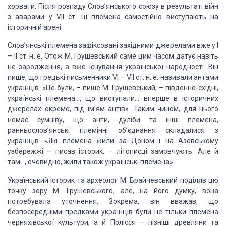
хорвати. Після розпаду Слов’янського союзу в результаті війн
з аварами
у
V
ІІ ст. ці племена самостійно
виступають на
історичній арені
.
Слов’янські племена
зафіксовані західними джерелами вже у І
– ІІ ст. н. е. Отож М. Грушевський саме
цим часом датує навіть
не зародження, а вже існування української народності. Він
пише, що грецькі письменники
V
І –
V
ІІ ст. н. е. називали антами
українців. «Це були, – пише М.
Грушевський, – південно-східні,
українські племена…, що виступали… вперше в історичних
джерелах окремо, під ім’ям антів». Таким чином, для нього
немає сумніву, що анти,
дуліби та інші племена,
ранньослов’янські племінні об’єднання складалися з
українців.
«Які племена жили за Доном і на Азовському
узбережжі – писав історик, – літописці
замовчують. Але й
там…, очевидно, жили також українські племена»
.
Український історик
та археолог М. Брайчевський поділяв цю
точку зору М. Грушевського, але, на його
думку, вона
потребувала уточнення. Зокрема, він вважав, що
безпосередніми предками
українців були не тільки племена
черняхівської культури, а й Полісся – пізніші древляни
та