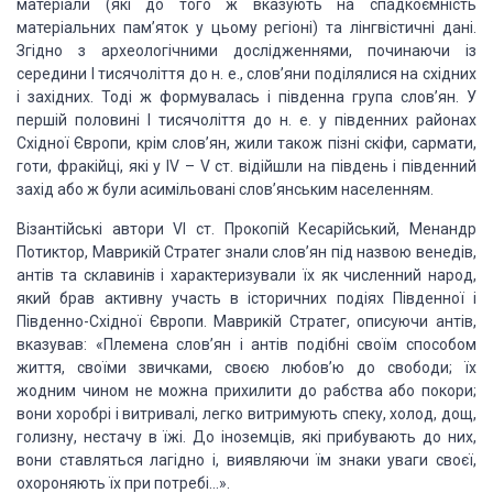
матеріали
(які до того ж вказують на спадкоємність
матеріальних пам’яток у цьому регіоні)
та лінгвістичні дані.
Згідно з археологічними дослідженнями, починаючи із
середини
І тисячоліття до н. е., слов’яни поділялися на східних
і західних. Тоді ж формувалась
і південна група слов’ян. У
першій половині І тисячоліття до н. е. у південних районах
Східної Європи, крім слов’ян, жили також пізні скіфи, сармати,
готи, фракійці, які
у ІV – V ст. відійшли на південь і південний
захід або ж були асимільовані слов’янським
населенням.
Візантійські
автори VІ ст. Прокопій Кесарійський, Менандр
Потиктор, Маврикій Стратег знали слов’ян
під назвою венедів,
антів та склавинів і характеризували їх як численний народ,
який брав активну участь в історичних подіях Південної і
Південно-Східної Європи.
Маврикій Стратег, описуючи антів,
вказував: «Племена слов’ян і антів подібні своїм
способом
життя, своїми звичками, своєю любов’ю до свободи; їх
жодним чином не можна
прихилити до рабства або покори;
вони хоробрі і витривалі, легко витримують спеку,
холод, дощ,
голизну, нестачу в їжі. До іноземців, які прибувають до них,
вони ставляться
лагідно і, виявляючи їм знаки уваги своєї,
охороняють їх при потребі…»
.