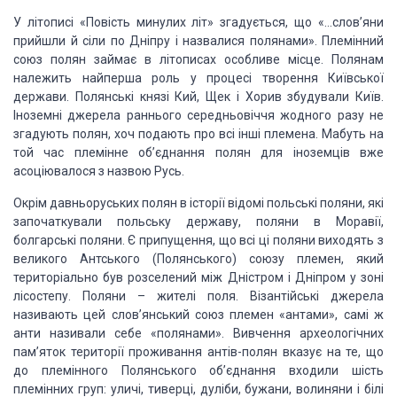
У літописі «Повість
минулих літ» згадується, що «…слов’яни
прийшли й сіли по Дніпру і назвалися полянами».
Племінний
союз полян займає в літописах особливе місце. Полянам
належить найперша
роль у процесі творення Київської
держави. Полянські князі Кий, Щек і Хорив збудували
Київ.
Іноземні джерела раннього середньовіччя жодного разу не
згадують полян, хоч
подають про всі інші племена. Мабуть на
той час племінне об’єднання полян для іноземців
вже
асоціювалося з назвою Русь.
Окрім давньоруських
полян в історії відомі польські поляни, які
започаткували польську державу, поляни
в Моравії,
болгарські поляни. Є припущення, що всі ці поляни виходять з
великого
Антського (Полянського) союзу племен, який
територіально був розселений між Дністром
і Дніпром у зоні
лісостепу. Поляни – жителі поля. Візантійські джерела
називають
цей слов’янський союз племен «антами», самі ж
анти називали себе «полянами». Вивчення
археологічних
пам’яток території проживання антів-полян вказує на те, що
до племінного
Полянського об’єднання входили шість
племінних груп: уличі, тиверці, дуліби, бужани,
волиняни і білі