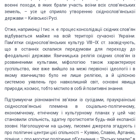
воєнні походи, в яких брали
участь воїни всіх слов’янських
земель, – усе це сприяло утворенню східнослов’янської
держави – Київської Русі.
Отже, наприкінці
І тис. н. е. процес консолідації східних слов’ян
відбувається майже на всій території
сучасної України.
Пам’ятки східнослов’янських культур VIII–IX ст. засвідчують,
що
в останніх склалися передумови для переходу до
феодальної держави. Язичницька релігія
східних слов’ян із
розвиненими культами, міфологією також характеризує
суспільство,
яке вже вийшло за межі первісної ідеології і в
якому язичництво було не лише релігією,
а й цілісною
системою уявлень про навколишній світ, основні явища
природи, космос,
тобто містило в собі й позитивні знання.
Підтримуючи різноманітні
зв’язки із сусідами, праукраїнські
східнослов’янські племена в соціально-політичному,
економічному, етнічному ї культурному планах у цей час
становили спільність, здатну
протистояти будь-якій експансії
ззовні. Наголошуючи на цьому, писемні джерела згадують
і
про політичні центри цієї спільності – Куявію, Славію, Артанію,
пізніше – про
могутнє політичне об’єднання – “Руську землю” в