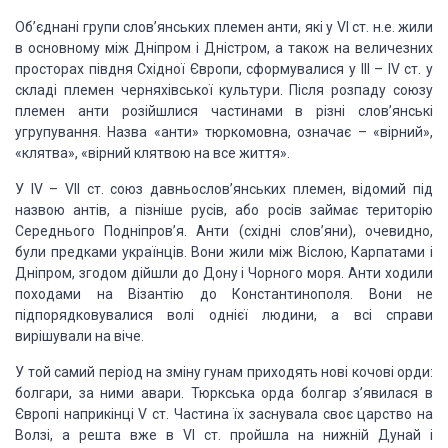
Об’єднані групи
слов’янських племен анти, які у VІ ст. н.е. жили
в основному між Дніпром і Дністром,
а також на величезних
просторах півдня Східної Європи, сформувалися у ІІІ – ІV ст.
у
складі племен черняхівської культури. Після розпаду союзу
племен анти розійшлися
частинами в різні слов’янські
угрупування. Назва «анти» тюркомовна, означає – «вірний»,
«клятва», «вірний клятвою на все життя»
.
У ІV – VІІ ст.
союз давньослов’янських племен, відомий під
назвою антів, а пізніше русів, або росів
займає територію
Середнього Подніпров’я
. Анти (східні слов’яни), очевидно,
були предками українців.
Вони жили між Віслою, Карпатами і
Дніпром, згодом дійшли до Дону і Чорного моря.
Анти ходили
походами на Візантію до Константинополя. Вони не
підпорядковувалися
волі однієї людини, а всі справи
вирішували на віче.
У той самий період
на зміну гунам приходять нові кочові орди:
болгари, за ними авари. Тюркська орда
болгар з’явилася в
Європі наприкінці V ст. Частина їх заснувала своє царство на
Волзі, а решта вже в VІ ст. пройшла на нижній Дунай і