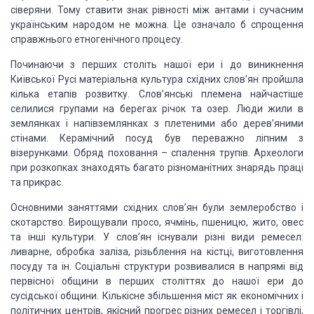
сіверяни. Тому ставити знак рівності між антами і сучасним
українським народом
не можна. Це означало б спрощення
справжнього етногенічного процесу
.
Починаючи з перших
століть нашої ери і до виникнення
Київської Русі матеріальна культура східних слов’ян
пройшла
кілька етапів розвитку. Слов’янські племена найчастіше
селилися групами
на берегах річок та озер. Люди жили в
землянках і напівземлянках з плетеними або
дерев’яними
стінами. Керамічний посуд був переважно ліпним з
візерунками. Обряд
поховання – спалення трупів. Археологи
при розкопках знаходять багато різноманітних
знарядь праці
та прикрас.
Основними заняттями східних слов’ян були землеробство і
скотарство. Вирощували
просо, ячмінь, пшеницю, жито, овес
та інші культури. У слов’ян існували різні види
ремесел:
ливарне, обробка заліза, різьблення на кістці, виготовлення
посуду та ін.
Соціальні структури розвивалися в напрямі від
первісної общини в перших століттях
до нашої ери до
сусідської общини. Кількісне збільшення міст як економічних і
політичних
центрів, якісний прогрес різних ремесел і торгівлі,