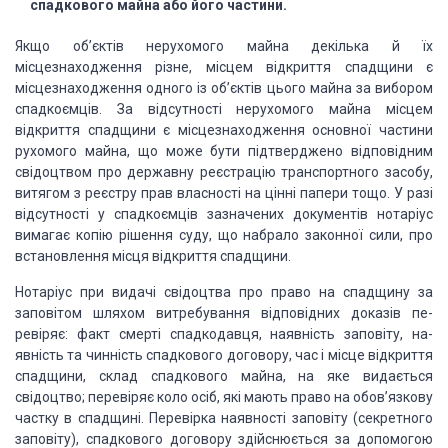
спадкового майна або його частини.
Якщо об’єктів нерухомого майна декілька й їх
місцезнаходження різне, місцем відкриття спадщини є
місцезнаходження одного із
об’єктів цього майна за вибором
спадкоємців. За відсутності нерухомого майна
місцем
відкриття спадщини є місцезна­ходження основної частини
рухомого майна,
що може бути підтверджено відповідним
свідоцтвом про державну реєстрацію
транспортного засобу,
витягом з реєстру прав власності на цінні папери тощо. У
разі
відсутності у спад­коємців зазначених документів нотаріус
вимагає копію
рішення суду, що набрало законної сили, про
встановлення місця відкриття
спадщини.
Нотаріус при видачі свідоцтва про право на
спадщину за
заповітом шляхом витребування відповідних доказів пе­
ревіряє: факт
смерті спадкодавця, наявність заповіту, на­
явність та чинність спадкового
договору, час і місце відкрит­тя
спадщини, склад спадкового майна, на яке
видається
свідоцтво; перевіряє коло осіб, які мають право на обов’язко­ву
частку в спадщині. Перевірка наявності заповіту (секрет­ного
заповіту),
спадкового договору здійснюється за допо­могою