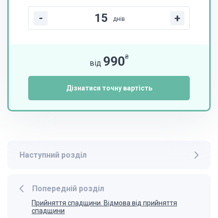
-
+
днів
₴
990
від
Дізнатися точну вартість
Наступний розділ
Попередній розділ
Прийняття спадщини. Відмова від прийняття
спадщини