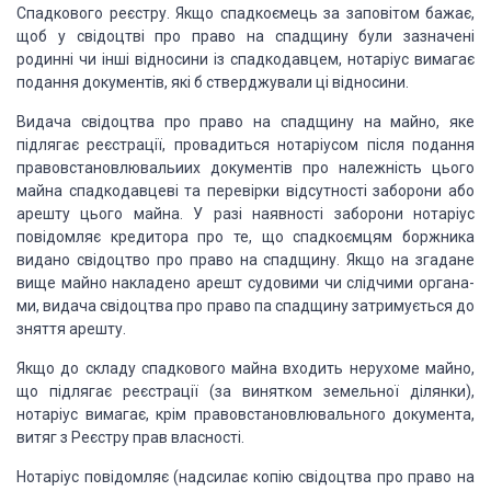
Спадкового реєстру. Якщо
спадкоємець за заповітом бажає,
щоб у свідоцтві про право на спадщину були
зазна­чені
родинні чи інші відносини із спадкодавцем, нотаріус ви­магає
подання
документів, які б стверджували ці відносини.
Видача свідоцтва про право на спадщину на
майно, яке
підлягає реєстрації, провадиться нотаріусом після подання
правовстановлювальиих документів про належність цього
майна спадкодавцеві та
перевірки відсутності заборони або
арешту цього майна. У разі наявності
заборони нотаріус
повідомляє кредитора про те, що спадкоємцям боржника
видано
свідоцтво про право на спадщину. Якщо на згадане
вище майно накладено арешт
судовими чи слідчими органа­
ми, видача свідоцтва про право па спадщину
затримується до
зняття арешту.
Якщо до складу спадкового майна входить
нерухоме майно,
що підлягає реєстрації (за винятком земельної ділянки),
нотаріус вимагає, крім правовстановлювального документа,
витяг з Реєстру прав
власності.
Нотаріус повідомляє (надсилає копію свідоцтва
про право на