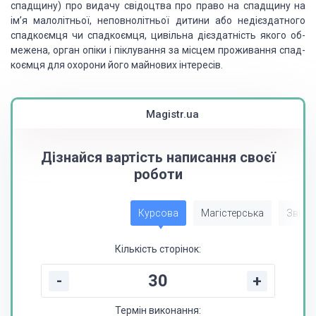
спадщину) про видачу свідоцтва про право на спадщину на
ім’я
малолітньої, неповнолітньої дитини або недієздатного
спадкоємця чи спадкоємця,
цивільна дієздатність якого об­
межена, орган опіки і піклування за місцем
проживання спад­
коємця для охорони його майнових інтересів.
Magistr.ua
Дізнайся вартість написання своєї
роботи
Курсова
Магістерська
Звіт з
Кількість сторінок:
-
+
Термін виконання: