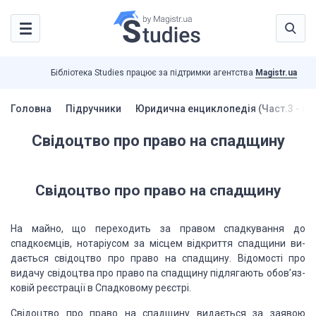
Бібліотека Studies працює за підтримки агентства
Magistr.ua
Головна
Підручники
Юридична енциклопедія (Част.3 - Сп
Свідоцтво про право на спадщину
Свідоцтво про право на спадщину
На майно, що переходить за правом спадкування
до
спадкоємців, нотаріусом за місцем відкриття спадщини ви­
дається свідоцтво
про право на спадщину. Відомості про
видачу свідоцтва про право па спадщину
підлягають обов’яз­
ковій реєстрації в Спадковому реєстрі.
Свідоцтво про право на спадщину видається за
заявою