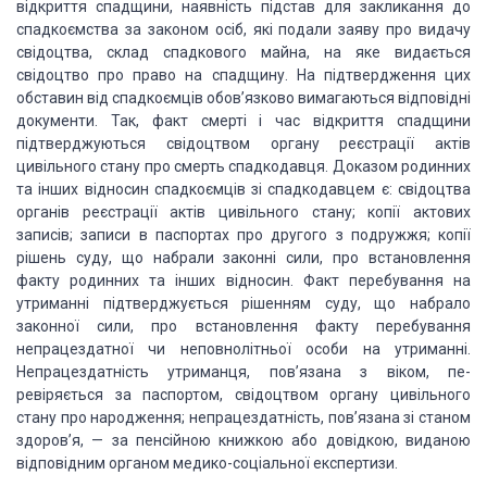
відкриття
спадщини, наявність підстав для закликання до
спадкоємства за законом осіб, які
подали заяву про видачу
свідоцтва, склад спадкового майна, на яке видається
свідоцтво про право на спадщину. На підтвердження цих
обставин від спадкоємців
обов’язково вимагаються відповідні
документи. Так, факт смерті і час відкриття
спад­щини
підтверджуються свідоцтвом органу реєстрації актів
цивільного стану
про смерть спадкодавця. Доказом родин­них
та інших відносин спадкоємців зі
спадкодавцем є: свідоцтва
органів реєстрації актів цивільного стану; копії
актових
записів; записи в паспортах про другого з подруж­жя; копії
рішень суду,
що набрали законні сили, про вста­новлення
факту родинних та інших відносин.
Факт перебу­вання на
утриманні підтверджується рішенням суду, що набрало
законної сили, про встановлення факту перебуван­ня
непрацездатної чи
неповнолітньої особи на утриманні.
Непрацездатність утриманця, пов’язана з
віком, пе­
ревіряється за паспортом, свідоцтвом органу цивільного
стану про
народження; непрацездатність, пов’язана зі ста­ном
здоров’я, — за пенсійною
книжкою або довідкою, вида­ною
відповідним органом медико-соціальної
експертизи.