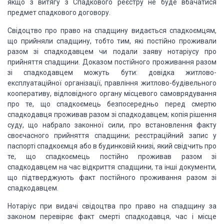
якщо з витягу з Спадкового реєстру не буде вбачатися
предмет
спадкового договору.
Свідоцтво про право на спадщину видається
спадкоємцям,
що прийняли спадщину, тобто тим, які постійно проживали
разом зі
спадкодавцем чи подали заяву нотаріусу про
прийняття спадщини. Доказом
постійного проживання разом
зі спадкодавцем можуть бути: довідка
житлово-
експлуатаційної організації, правління житлово-будівельного
кооперативу, відповідного органу місцевого самоврядування
про те, що
спадкоємець безпосередньо перед смертю
спадкодавця проживав разом зі спадкодавцем;
копія рішення
суду, що набрало законної сили, про встановлення факту
своєчасного прийняття спадщини; реєстраційний запис у
паспорті спадкоємця або в
будинковій книзі, який свідчить про
те, що спадкоємець постійно проживав разом
зі
спадкодавцем на час відкриття спадщини, та інші документи,
що підтверджують
факт постійного проживання разом зі
спадкодавцем.
Нотаріус при видачі свідоцтва про право на
спадщину за
законом перевіряє факт смерті спадкодавця, час і місце