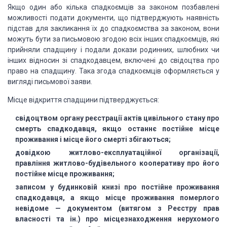
Якщо один або кілька спадкоємців за законом
позбавлені
можливості подати документи, що підтверджують на­явність
підстав для
закликання їх до спадкоємства за зако­ном, вони
можуть бути за письмовою згодою
всіх інших спадкоємців, які
прийняли спадщину і подали докази родинних, шлюбних
чи
інших відносин зі спадкодавцем, включені до свідоцтва про
право на спадщину.
Така згода спадкоємців оформляється у
вигляді письмової заяви.
Місце відкриття спадщини підтверджується:
свідоцтвом органу реєстрації актів цивільного стану про
смерть спадко­давця,
якщо останнє постійне місце
проживання і місце йо­го смерті збігаються;
довідкою житлово-експлуатаційної ор­ганізації,
правління житлово-будівельного
кооперативу про його
постійне місце проживання;
записом у будинковій книзі про
постійне проживання
спадкодавця, а якщо місце проживання померлого
невідоме —
документом (витягом з Реєстру прав
власності та ін.) про місцезнаходження неру­хомого