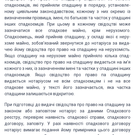
спадкоємців, які прийняли спадщину в порядку, установле­
ному цивільним
законодавством, кожному з них окремо із
визначенням прізвища, імені, по
батькові та часток у спад­щині
інших спадкоємців. При цьому в кожному свідоцтві
може
зазначатися все спадкове майно, крім нерухомого.
Спадкоємець, який прийняв
спадщину, у складі якої є неру­
хоме майно, зобов’язаний звернутися до нотаріуса
за вида­
чею йому свідоцтва про право на спадщину на нерухомість.
Якщо спадщину
на нерухоме майно прийняло кілька спад­
коємців, свідоцтво про право на спадщину
видається на ім’я
кожного з них, із зазначенням імені та частки у спадщині інших
спадкоємців. Якщо свідоцтво про право па спадщину
видається нотаріусом не всім
спадкоємцям і не на все
спадкове майно, у тексті його зазначається, яка частка
спадщини залишається відкритою.
При підготовці до видачі свідоцтва про право
на спадщину за
законом або заповітом нотаріус за даними Спадкового
реєстру,
перевіряє наявність спадкової справи, спадкового
договору, заповіту. У разі
наявності спадкового договору
нотаріус вимагає подання йому примірника цього
договору