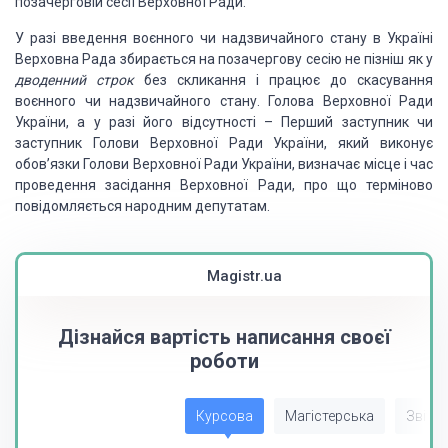
позачерговій сесії Верховної Ради.
У разі введення воєнного чи надзвичайного
стану в Україні
Верховна Рада збирається на позачергову сесію не пізніш як у
дводенний строк
без скликання і працює до
скасування
воєнного чи надзвичайного стану. Голова Верховної Ради
України, а у разі
його відсутності – Перший заступник чи
заступник Голови Верховної Ради України,
який виконує
обов’язки Голови Верховної Ради України, визначає місце і час
проведення
засідання Верховної Ради, про що терміново
повідомляється народним депутатам.
Magistr.ua
Дізнайся вартість написання своєї
роботи
Курсова
Магістерська
Звіт з