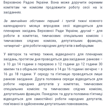
Верховною Радою України. Вона може доручити
окремим
комітетам чи комісіям продовжити роботу сесії на їх
засіданнях.
За звичайних обставин перший і третій тижні
кожного
календарного місяця впродовж
сесії відводяться для
пленарних засідань Верховної Ради України,
другий
– для
роботи в комітетах, тимчасових
спеціальних комісіях і
тимчасових слідчих комісіях, депутатських фракціях,
четвертий
– для роботи народних депутатів
з виборцями.
У вівторок та четвер
тижня, відведеного для пленарних
засідань, протягом дня проводяться два засідання:
ранкове –
з 10 до 14 години з перервою з 12 години до 12 години 30
хвилин та з обідньою
перервою з 14 до 16 години і вечірнє – з
16 до 18 години. У середу та п’ятницю проводяться
лише
ранкові засідання. Друга половина середи відводиться для
роботи народних депутатів
у комітетах, тимчасових
спеціальних комісіях та тимчасових слідчих комісіях,
депутатських
фракціях. Понеділок та друга половина п’ятниці
відводяться для самостійної роботи
народних депутатів,
пов’язаної із здійсненням депутатських повноважень.