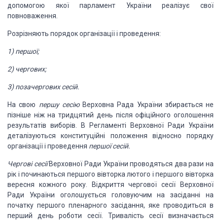
допомогою
якої парламент України реалізує свої
повноваження.
Розрізняють порядок організації і проведення:
1)
першої;
2)
чергових;
3)
позачергових сесій.
На свою
першу сесію
Верховна Рада України збирається
не
пізніше ніж на тридцятий
день після
офіційного оголошення
результатів виборів. В Регламенті Верховної Ради України
деталізуються
конституційні положення відносно порядку
організації і проведення
першої сесій.
Чергові сесії
Верховної Ради України проводяться два
рази на
рік і починаються першого вівторка лютого і першого вівторка
вересня кожного
року. Відкриття чергової сесії Верховної
Ради України оголошується головуючим на
засіданні на
початку першого пленарного засідання, яке проводиться в
перший день
роботи сесії. Тривалість сесії визначається