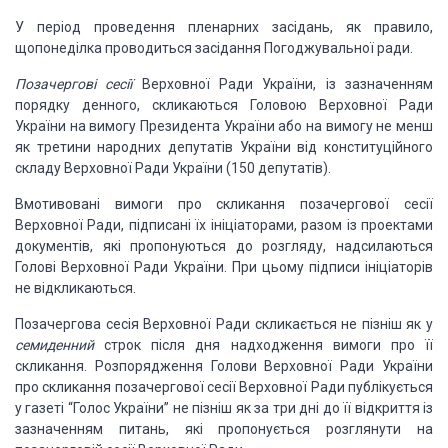
У період проведення
пленарних засідань, як правило,
щопонеділка проводиться засідання Погоджувальної
ради.
Позачергові сесії
Верховної Ради України, із зазначенням
порядку денного, скликаються Головою Верховної Ради
України на вимогу Президента
України або на вимогу не менш
як третини народних депутатів України від конституційного
складу Верховної Ради України (150 депутатів).
Вмотивовані вимоги
про скликання позачергової сесії
Верховної Ради, підписані їх ініціаторами, разом
із проектами
документів, які пропонуються до розгляду, надсилаються
Голові Верховної
Ради України. При цьому підписи ініціаторів
не відкликаються.
Позачергова сесія Верховної Ради скликається не пізніш як у
семиденний
строк після дня надходження вимоги
про її
скликання. Розпорядження Голови Верховної Ради України
про скликання позачергової
сесії Верховної Ради публікується
у газеті “Голос України” не пізніш як
за три дні до її відкриття із
зазначенням питань, які пропонується розглянути на