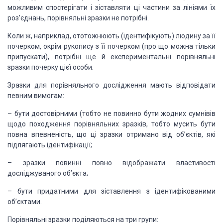
можливим спостерігати і зіставляти ці
частини за лініями їх
роз’єднань, порівняльні зразки не потрібні.
Коли ж, наприклад,
ототожнюють (ідентифікують) людину за її
почерком, окрім рукопису з її почерком
(про що можна тільки
припускати), потрібні ще й експериментальні порівняльні
зразки почерку цієї особи.
Зразки для порівняльного
дослідження мають відповідати
певним вимогам:
–
бути
достовірними (тобто не повинно бути жодних сумнівів
щодо походження
порівняльних зразків, тобто мусить бути
повна впевненість, що ці зразки
отримано від об’єктів, які
підлягають ідентифікації;
–
зразки
повинні повно відображати властивості
досліджуваного об’єкта;
–
бути
придатними для зіставлення з ідентифікованими
об’єктами.
Порівняльні зразки
поділяються на три групи: