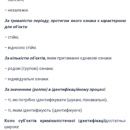
–
незалежні.
За тривалістю періоду,
протягом якого ознака є характер­ною
для об’єкта:
–
стійкі;
–
відносно
стійкі.
За кількістю об’єктів,
яким притаманні однакові
ознаки:
–
родові
(групові) ознаки;
–
індивідуальні
ознаки.
За значенням (роллю) в
ідентифікаційному процесі:
–
ті,
які потрібно ідентифікувати (шукані, пізнавальні);
–
ті,
яким ідентифікують (ідентифікуючі).
Коло суб’єктів
криміналістичної ідентифікації
достатньо
широке: