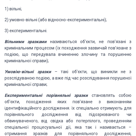
1)
вільні;
2)
умовно-вільні
(або відносно-експериментальні);
3)
експериментальні.
Вільними зразками
називаються об’єкти, не
пов’язані з
кримінальним процесом (їх походження зазвичай пов’язане з
подією,
що передувала вчиненню злочину та порушенню
кримінальної справи);
Умовію-вільні зразки
– такі об’єкти, що
виникли не з
розслідуваною подією, а вже під час розслідування порушеної
кримінальної
справи;
Експериментальні
порівняльні зразки
становлять
собою
об’єкти, походження яких пов’язане з виконанням
ідентифікаційного
дослідження. їх спеціально отримують для
порівняльного дослідження від
підозрюваного чи
обвинуваченого, від свідка або потерпілого, проведенням
спеціальної процесуальної дії, яка так і називається –
отримання зразків для
порівняльного дослідження,