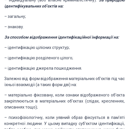
–
індивідуальну
(або власне криміналістичну).
За природою
ідентифікувальних об’єктів на:
–
загальну;
–
знакову.
За способом відображення
ідентифікаційної інформації на:
–
ідентифікацію
цілісних структур;
–
ідентифікацію
розділеного цілого;
–
ідентифікацію
джерела пошкодження.
Залежно від форм
відображення матеріальних об’єктів під час
їхньої взаємодії (а таких форм дві)
на:
–
матеріально
фіксовану, коли ознаки відображеного об’єкта
закріплюються в матеріальних
об’єктах (слідах, кресленнях,
описаннях тощо);
–
психофізіологічну,
коли уявний образ фіксується в пам’яті
конкретної людини. У цьому випадку
суб’єктом ідентифікації,