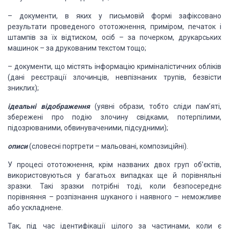
–
документи,
в яких у письмовій формі зафіксовано
результати проведеного ототожнення,
приміром, печаток і
штампів за їх відтиском, осіб – за почерком, друкарських
машинок – за друкованим текстом тощо;
–
документи,
що містять інформацію криміналістичних обліків
(дані реєстрації злочинців,
невпізнаних трупів, безвісти
зниклих);
ідеальні відображення
(уявні образи, тобто
сліди пам’яті,
збережені про подію злочину свідками, потерпілими,
підозрюваними,
обвинуваченими, підсудними);
описи
(словесні портрети –
мальовані, композиційні).
У процесі ототожнення,
крім названих двох груп об’єктів,
використовуються у багатьох випадках ще й
порівняльні
зразки. Такі зразки потрібні тоді, коли безпосереднє
порівняння – розпізнання
шуканого і наявного – неможливе
або ускладнене.
Так, під час
ідентифікації цілого за частинами, коли є