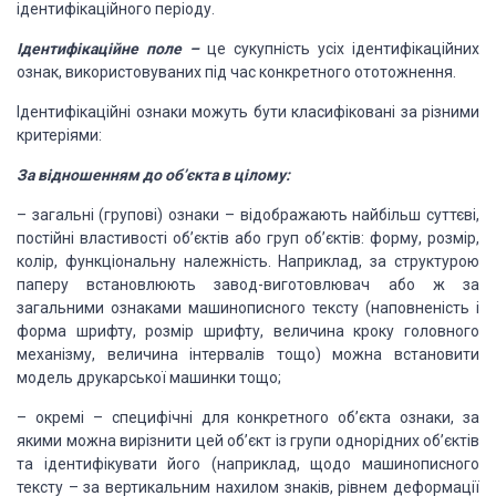
ідентифікаційного
періоду.
Ідентифікаційне поле –
це сукупність усіх
ідентифікаційних
ознак, використовуваних під час конкретного ототожнення.
Ідентифікаційні ознаки
можуть бути класифіковані за різними
критеріями:
За відношенням до об’єкта
в цілому:
– загальні (групові)
ознаки – відображають найбільш суттєві,
постійні властивості об’єктів або груп
об’єктів: форму, розмір,
колір, функціональну належність. Наприклад, за структурою
паперу встановлюють завод-виготовлювач або ж за
загальними ознаками
машинописного тексту (наповненість і
форма шрифту, розмір шрифту, величина
кроку головного
механізму, величина інтервалів тощо) можна встановити
модель
друкарської машинки тощо;
– окремі – специфічні для
конкретного об’єкта ознаки, за
якими можна вирізнити цей об’єкт із групи
однорідних об’єктів
та ідентифікувати його (наприклад, щодо машинописного
тексту
– за вертикальним нахилом знаків, рівнем деформації