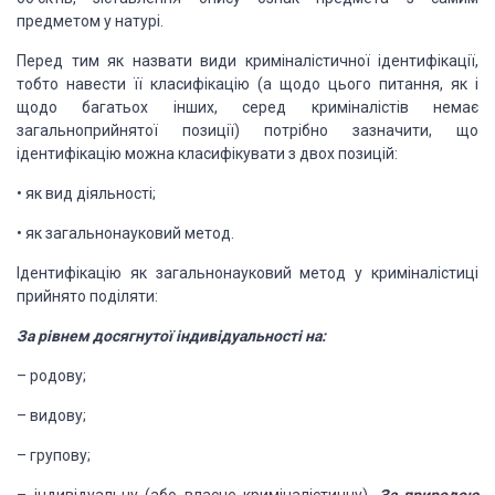
предметом у
натурі.
Перед тим як назвати види
криміналістичної ідентифікації,
тобто навести її класифікацію (а щодо цього
питання, як і
щодо багатьох інших, серед криміналістів немає
загальноприйнятої
позиції) потрібно зазначити, що
ідентифікацію можна класифікувати з двох
позицій:
•
як
вид діяльності;
•
як
загальнонауковий метод.
Ідентифікацію як
загальнонауковий метод у криміналістиці
прийнято поділяти:
За рівнем досягнутої
індивідуальності на:
–
родову;
–
видову;
–
групову;