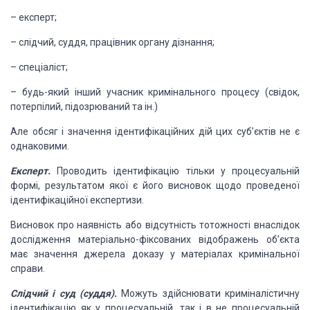
–
експерт;
–
слідчий,
суддя, працівник органу дізнання;
–
спеціаліст;
– будь-який інший учасник
кримінального процесу (свідок,
потерпілий, підозрюваний та ін.)
Але обсяг і значення
ідентифікаційних дій цих суб’єктів не є
однаковими.
Експерт.
Проводить ідентифікацію
тільки у процесуальній
формі, результатом якої є його висновок щодо проведеної
ідентифікаційної експертизи.
Висновок про наявність
або відсутність тотожності внаслідок
дослідження матеріально-фіксованих
відображень об’єкта
має значення джерела доказу у матеріалах кримінальної
справи.
Слідчий і суд (суддя).
Можуть здійснювати
криміналістичну
ідентифікацію як у процесуальній, так і в не процесуальній