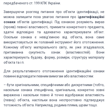
передбаченого ст. 199 КПК України.
Завершуючи розгляд
питання про об’єкти ідентифікації, не
можна залишити поза увагою питання про
ідентифікаційні
ознаки
об’єктів ідентифікації. Під ознакою розуміють вираз
(прояв) певної
властивості, прикмети конкретного предмета,
здатні відповідно та адекватно
характеризувати об’єкт.
Оскільки ознака є невід’ємною від об’єкта, вона саме
використовується як головний інструмент його ототожнення.
Кожному об’єкту
матеріального світу, як уже згадувалося,
притаманна сукупність ознак
(властивостей). Вони
характеризують будову, форму, розміри, структуру матеріалу
об’єкта та і п.
Для результативного
ототожнення ідентифікаційні ознаки
повинні відповідати певним вимогам або
властивостям:
–
бути
оригінальними, специфічними або дискретними (тобто,
наскільки ознака
специфічна, оригінальна, конкретно зовні
виражена і наскільки повно й точно
відображає властивість
(певну) об’єкта, настільки вона неспростовно підтверджує
тотожність об’єкта. Наприклад, родима пляма, шрам тощо.