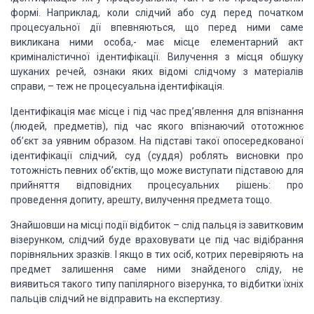
формі. Наприклад, коли слідчий або суд перед початком
процесуальної дії
впевняються, що перед ними саме
викликана ними особа,- має місце елементарний
акт
криміналістичної ідентифікації. Вилучення з місця обшуку
шуканих речей,
ознаки яких відомі слідчому з матеріалів
справи, – теж не процесуальна
ідентифікація.
Ідентифікація має місце і
під час пред’явлення для впізнання
(людей, предметів), під час якого впізнаючий
ототожнює
об’єкт за уявним образом. На підставі такої опосередкованої
ідентифікації слідчий, суд (суддя) роблять висновки про
тотожність певних
об’єктів, що може виступати підставою для
прийняття відповідних процесуальних
рішень: про
проведення допиту, арешту, вилучення предмета тощо.
Знайшовши на місці події
відбиток – слід пальця із завитковим
візерунком, слідчий буде враховувати це
під час відібрання
порівняльних зразків. І якщо в тих осіб, котрих перевіряють
на
предмет залишення саме ними знайденого сліду, не
виявиться такого типу
папілярного візерунка, то відбитки їхніх
пальців слідчий не відправить на
експертизу.