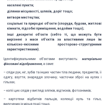
населені
пункти;
ділянки
місцевості, шляхів, доріг тощо;
витвори
мистецтва;
соціальні
та природні об’єкти (споруди, будови, житлові
кімнати, підсобні приміщення,
водойми тощо);
інші
дискретні об’єкти (себто ті, що можуть бути
вирізнені з маси об’єктів за
властивими лише їм
кількісно-якісними просторово-структурними
характеристиками).
Ідентифікувальними
об’єктами виступають:
матеріально
фіксовані відображення,
а саме:
– сліди рук, ніг, зубів
та інших частин тіла людини, предметів, її
одягу, взуття; знаряддя злочину;
часточки зброї на кулях і
гільзах;
– копії цих слідів у
вигляді зліпків, відтисків, фотознімків;
–
картотеки
відбитків пальців, колекції куль та гільз,
вилучених із місця події тощо;