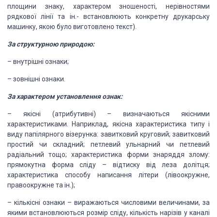
пло­щини знаку, характером
зношеності, нерівностями
рядкової лінії та ін.- встановлюють конкретну
друкарську
машинку, якою було виготовлено текст).
За структурною природою:
–
внутрішні
ознаки;
–
зовнішні
ознаки.
За характером
установлення ознак:
–
якісні
(атрибутивні) – визначаються якісними
характеристиками. Наприклад, якісна характеристика
типу і
виду папілярного візерунка: завитковий круговий; завитковий
простий чи
складний; петлевий ульнарний чи петлевий
радіальний тощо; характеристика форми
знаряддя злому:
прямокутна форма сліду – відтиску від леза долітця;
характеристика способу написання літери (лівоокружне,
правоокружне та ін.);
–
кількісні
ознаки – виражаються числовими величинами, за
якими встановлюються розмір
сліду, кількість нарізів у каналі