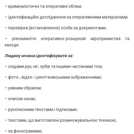
–
криміналістичні
та оперативні обліки;
–
ідентифікаційні
дослідження за оперативними матеріалами;
–
перевірка
(встановлення) особи за документами;
–
різноманітні
оперативно-розшукові міроприємства та
заходи.
Людину можна
ідентифікувати за:
–
слідами
рук, ніг, зубів та іншими частинами тіла;
–
фото-,
відео- і рентгенівськими зображеннями;
–
уявним
образом;
–
описом
ознак;
–
рукописними
текстами і підписами;
–
текстами,
що виготовлені розмножувальною технікою;
–
за
фонограмами;