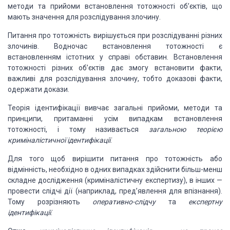
методи та прийоми встановлення тотожності об’єктів, що
мають значення для розслідування злочину.
Питання про тотожність
вирішується при розслідуванні різних
злочинів. Водночас встановлення тотожності
є
встановленням істотних у справі обставин. Встановлення
тотожності різних
об’єктів дає змогу встановити факти,
важливі для розслідування злочину, тобто
доказові факти,
одержати докази.
Теорія ідентифікації
вивчає загальні прийоми, методи та
принципи, притаманні усім випадкам
встановлення
тотожності, і тому називається
загальною теорією
криміналістичної ідентифікації
.
Для того щоб вирішити
питання про тотожність або
відмінність, необхідно в одних випадках здійснити
більш-менш
складне дослідження (криміналістичну експертизу), в інших —
провести
слідчі дії (наприклад, пред’явлення для впізнання).
Тому розрізняють
оперативно-слідчу
та
експертну
ідентифікації
.