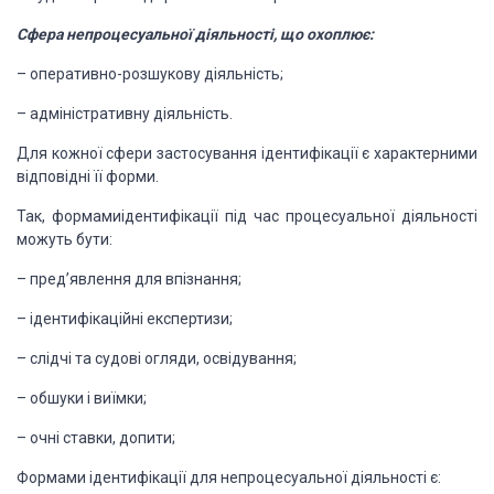
Сфера
непроцесуальної діяльності, що охоплює:
–
оперативно-розшукову
діяльність;
–
адміністративну
діяльність.
Для кожної сфери застосування
ідентифікації є характерними
відповідні її форми.
Так, формами
ідентифікації
під
час
процесуальної
діяльності
можуть бути:
–
пред’явлення
для впізнання;
–
ідентифікаційні
експертизи;
–
слідчі
та судові огляди, освідування;
–
обшуки
і виїмки;
–
очні
ставки, допити;
Формами ідентифікації для
непроцесуальної діяльності є: