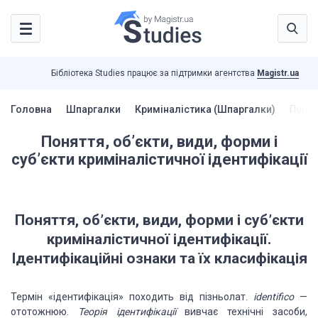
Бібліотека Studies працює за підтримки агентства
Magistr.ua
Головна
Шпаргалки
Криміналістика (Шпаргалки)
Понятт
Поняття, об’єкти, види, форми і
суб’єкти криміналістичної ідентифікації
Поняття, об’єкти,
види, форми і суб’єкти
криміналістичної ідентифікації.
Ідентифікаційні ознаки
та їх класифікація
Термін «ідентифікація»
походить від пізньолат.
identifico
—
ототожнюю.
Теорія ідентифікації
вивчає технічні засоби,