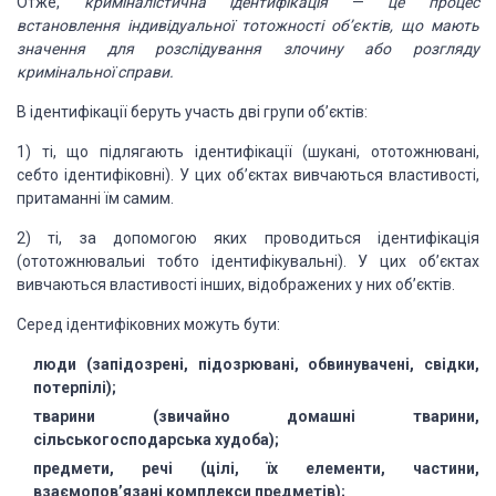
Отже,
криміналістична
ідентифікація
—
це процес
встановлення індивідуальної тотожності
об’єктів, що мають
значення для розслідування злочину або розгляду
кримінальної
справи.
В ідентифікації беруть
участь дві групи об’єктів:
1)
ті,
що підлягають ідентифікації (шукані, ототожнювані,
себто ідентифіковні). У цих
об’єктах вивчаються властивості,
притаманні їм самим.
2)
ті,
за допомогою яких проводиться ідентифікація
(ототожнювальиі тобто ідентифікувальні).
У цих об’єктах
вивчаються властивості інших, відображених у них об’єктів.
Серед ідентифіковних
можуть бути:
люди
(запідозрені, підозрювані, обвинувачені, свідки,
потерпілі);
тварини
(звичайно домашні тварини,
сільськогосподарська худоба);
предмети,
речі (цілі, їх елементи, частини,
взаємопов’язані комплекси предметів);