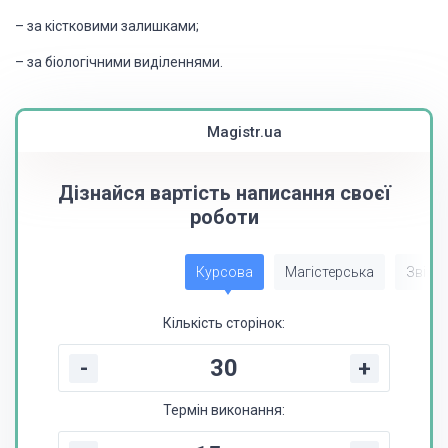
–
за
кістковими залишками;
–
за
біологічними виділеннями.
Magistr.ua
Дізнайся вартість написання своєї
роботи
Курсова
Магістерська
Звіт з
Кількість сторінок:
-
+
Термін виконання: