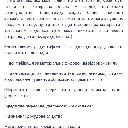
тобто особою, яка може здійснити ототожнення, може
бути
тільки ця конкретна особа – свідок, потерпілий,
обвинувачений (наприклад,
свідок бачив злочинця,
запам’ятав його зовнішність і в змозі впізнати його за
уявним
образом; на відміну від цього, ідентифікацію за матеріально
фіксованим
відображенням може виконати інша особа,
наприклад, слідчий, суддя, експерт).
Криміналістичну
ідентифікацію як дослідницьку діяльність
поділяють на два види:
–
ідентифікація
за матеріально фіксованим відображенням;
–
ідентифікація
за ідеальними (не матеріальними) слідами
відображення (уявними образами,
слідами пам’яті).
Розрізняють такі сфери
застосування криміналістичної
ідентифікації.
Сфера процесуальної
діяльності, що охоплює:
–
дізнання і
досудове слідство;
–
судовий
розгляд кримінальної справи.