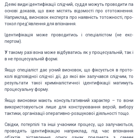
Деякі види ідентифікації
слідчий, суддя можуть проводити па
основі доказів, що вже містять відомості про
ототожнення.
Наприклад, висновок експерта про наявність тотожності, про­
токол
пред’явлення для впізнання.
Ідентифікація може
проводитись і спеціалістом (не екс­
пертом).
У
такому разі вона може
відбуватись як у процесуальній, так і
в не процесуальній формі.
Якщо спеціаліст дає усний
висновок, що фіксується в прото­
колі відповідної слідчої дії, до якої він
залучався слідчим, то
результати такої криміналістичної ідентифікації матимуть
про­цесуальну форму.
Якщо висновки мають
консультативний характер – то вони
використовуються лише для конструювання
версій, вибору
тактики, організації оперативно-розшукової діяльності тощо.
Свідки, потерпілі та інші
учасники процесу, що залуча­ються,
проводять ідентифікацію наприклад, під час
впізнання
об’єктів, зіставлення опису ознак предмета з самим