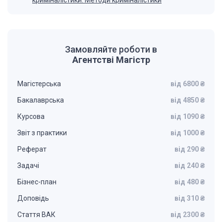
криміналістики. Методи криміналістики
Замовляйте роботи в
Агентстві Магістр
Магістерська
від 6800 ₴
Бакалаврська
від 4850 ₴
Курсова
від 1090 ₴
Звіт з практики
від 1000 ₴
Реферат
від 290 ₴
Задачі
від 240 ₴
Бізнес-план
від 480 ₴
Доповідь
від 310 ₴
Стаття ВАК
від 2300 ₴