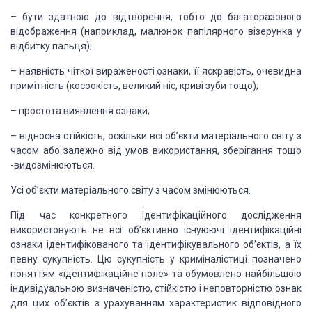
–
бути
здатною до відтворення, тобто до багаторазового
відображення (наприклад,
малюнок папілярного візерунка у
відбитку пальця);
–
наявність
чіткої вираженості ознаки, її яскравість, очевидна
примітність (косоокість,
великий ніс, криві зуби тощо);
– простота виявлення
ознаки;
– відносна стійкість,
оскільки всі об’єкти матеріального світу з
часом або залежно від умов
використання, зберігання тощо
-видозмінюються.
Усі об’єкти матеріального
світу з часом змінюються.
Під час конкретного ідентифікаційного
дослідження
використовують не всі об’єктивно існуюючі ідентифікаційні
ознаки
ідентифікованого та ідентифікувального об’єктів, а їх
певну сукупність. Цю
сукупність у криміналістиці позначено
поняттям «ідентифікаційне поле» та
обумовлено найбільшою
індивідуальною визначеністю, стійкістю і неповторністю
ознак
для цих об’єктів з урахуванням характеристик відповідного