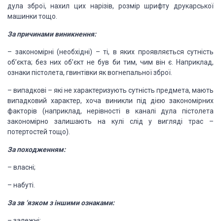
дула зброї, нахил цих нарізів, розмір шрифту
друкарської
машинки тощо.
За причинами виникнення:
–
закономірні
(необхідні) – ті, в яких проявляється сутність
об’єкта; без них об’єкт не був
би тим, чим він є. Наприклад,
ознаки пістолета, гвинтівки як вогнепальної
зброї.
–
випадкові
– які не характеризують сутність предмета, мають
випадковий характер, хоча
виникли під дією закономірних
фак­торів (наприклад, нерівності в каналі дула
пістолета
закономірно залишають на кулі слід у вигляді трас –
потертостей
тощо).
За походженням:
–
власні;
–
набуті.
За зв ‘язком з іншими
ознаками:
–
залежні;