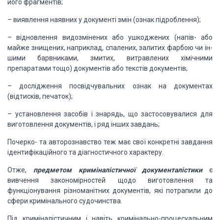
його фрагментів;
–
виявлення
наявних у документі змін (ознак підроблення);
–
відновлення
видозмінених або ушкоджених (напів- або
майже знищених, наприклад, спалених, залитих
фарбою чи ін­
шими барвниками, змитих, витравлених хімічними
препаратами тощо) документів
або текстів документів;
–
дослідження
посвідчувальних ознак на документах
(відтисків, печаток);
–
установлення
засобів і знарядь, що застосовувалися для
виготовлення документів, і ряд інших завдань;
Почерко- та авторознавство
теж має свої конкретні завдання
ідентифікаційного та діагностичного характеру.
Отже,
предметом криміналістичної
документалістики
є
вивчення закономірностей щодо виготовлення та
функціонування
різноманітних документів, які потрапили до
сфери кримінального судочинства.
Під криміналістичним і навіть
кримінально-процесуальним