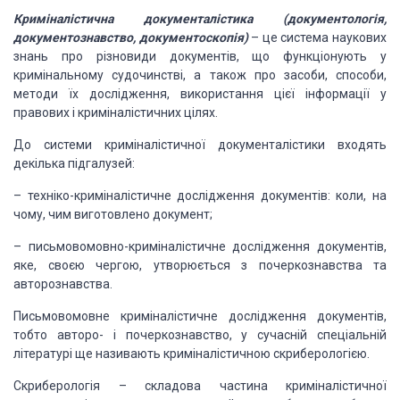
Криміналістична документалістика
(документологія,
документознавство, документоскопія)
– це система наукових
знань
про різновиди документів, що функціонують у
кримінальному судочинстві, а також про
засоби, способи,
методи їх дослідження, використання цієї інформації у
правових
і криміналістичних цілях.
До системи криміналістичної
документалістики входять
декілька підгалузей:
– техніко-криміналістичне
дослідження документів: коли, на
чому, чим виготовлено документ;
– письмовомовно-криміналістичне
дослідження документів,
яке, своєю чергою, утворюється з почеркознавства та
авторознавства.
Письмовомовне криміналістичне
дослідження документів,
тобто авторо- і почеркознавство, у сучасній спеціальній
літературі ще називають криміналістичною скриберологією.
Скриберологія – складова частина
криміналістичної