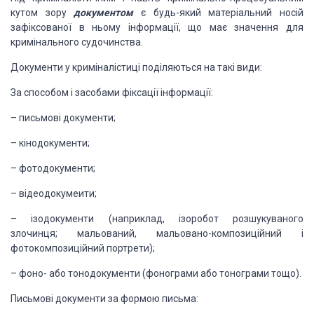
кутом зору
документом
є будь-який матеріальний
носій
зафіксованої в ньому інформації, що має значення для
кримінального судочинства.
Документи у криміналістиці
поділяються на такі види:
За способом і засобами фіксації
інформації:
–
письмові
документи;
–
кінодокументи;
–
фотодокументи;
–
відеодокумеити;
–
ізодокументи
(наприклад, ізоробот розшукуваного
злочинця; мальований, мальовано-композиційний
і
фотокомпозиційний портрети);
–
фоно-
або тонодокументи (фонограми або тонограми тощо).
Письмові документи за формою
письма: