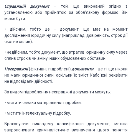
Справжній документ
– той, що виконаний згідно
з
установленою або прийнятою за обов’язкову формою. Він
може бути:
•
дійсним,
тобто це – документ, що має на момент
дослідження юридичну силу (наприклад, довіреність,
строк дії
якої не сплив);
•
недійсним,
тобто документ, що втратив юридичну силу через
сплив строків чи зміну інших обумовлених
обставин.
Несправжні
(фіктивні, підроблені)
документи
– це ті, що ніколи
не мали юридичної сили, оскільки їх зміст і/або їхні
реквізити
не відповідали дійсності.
За видом підроблення несправжні
документи можуть:
•
містити
ознаки матеріальної підробки;
•
містити
інтелектуальну підробку.
Враховуючи викладену класифікацію
документів, можна
запропонувати криміналістичне визначення цього поняття