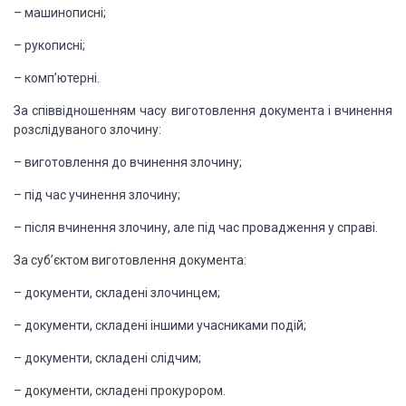
–
машинописні;
–
рукописні;
–
комп’ютерні.
За співвідношенням часу виготовлення
документа і вчинення
розслідуваного злочину:
–
виготовлення
до вчинення злочину;
–
під
час учинення злочину;
–
після
вчинення злочину, але під час провадження у справі.
За суб’єктом виготовлення
документа:
–
документи,
складені злочинцем;
–
документи,
складені іншими учасниками подій;
–
документи,
складені слідчим;
–
документи,
складені прокурором.