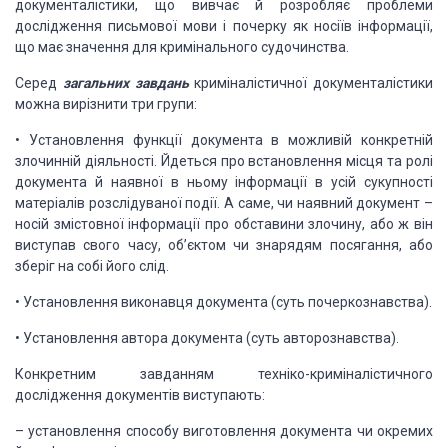
документалістики, що вивчає й розробляє проблеми
дослідження письмової
мови і почерку як носіїв інформації,
що має значення для кримінального судочинства.
Серед
загальних завдань
криміналістичної документалістики
можна вирізнити три групи:
• Установлення функції документа
в можливій конкретній
злочинній діяльності. Йдеться про встановлення місця та ролі
документа й наявної в ньому інформації в усій сукупності
матеріалів розслідуваної
події. А саме, чи наявний документ –
носій змістовної інформації про обставини злочину,
або ж він
виступав свого часу, об’єктом чи знарядям посягання, або
зберіг на собі
його слід.
• Установлення виконавця документа
(суть почеркознавства).
• Установлення автора документа
(суть авторознавства).
Конкретним завданням техніко-криміналістичного
дослідження документів виступають:
–
установлення
способу виготовлення документа чи окремих