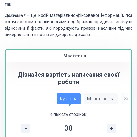
так.
Документ
– це носій матеріально-фіксованої
інформації, яка
своїм змістом і власивостями відображає юридично значущі
відносини
й факти, які породжують правові наслідки під час
використання її носіїв як джерела
доказів.
Magistr.ua
Дізнайся вартість написання своєї
роботи
Курсова
Магістерська
Звіт з
Кількість сторінок:
-
+