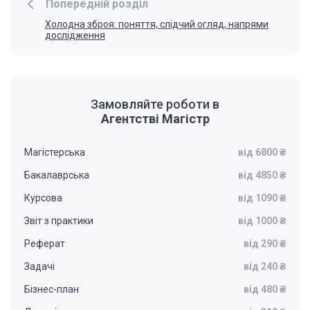
Попередній розділ
Холодна зброя: поняття, слідчий огляд, напрями
дослідження
Замовляйте роботи в
Агентстві Магістр
Магістерська
від 6800 ₴
Бакалаврська
від 4850 ₴
Курсова
від 1090 ₴
Звіт з практики
від 1000 ₴
Реферат
від 290 ₴
Задачі
від 240 ₴
Бізнес-план
від 480 ₴