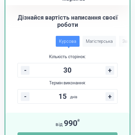
Дізнайся вартість написання своєї
роботи
Курсова
Магістерська
Звіт з
Кількість сторінок:
-
+
Термін виконання:
-
+
днів
₴
990
від