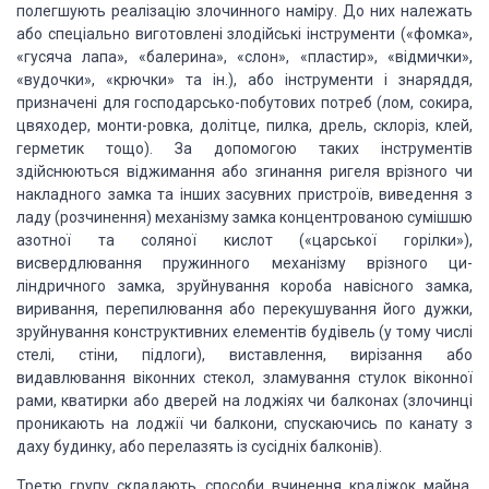
полег­шують реалізацію злочинного наміру. До них належать
або спе­ціально виготовлені
злодійські інструменти («фомка»,
«гусяча лапа», «балерина», «слон», «пластир», «відмички»,
«вудочки», «крючки» та ін.), або інструменти і знаряддя,
призначені для господарсько-побутових
потреб (лом, сокира,
цвяходер, монти-ровка, долітце, пилка, дрель, склоріз, клей,
герметик тощо). За допомогою таких інструментів
здійснюються віджимання або згинання
ригеля врізного чи
накладного замка та інших засув­них пристроїв, виведення з
ладу
(розчинення) механізму замка концентрованою сумішшю
азотної та соляної кислот («царської
горілки»),
висвердлювання пружинного механізму врізного ци­
ліндричного замка, зруйнування
короба навісного замка,
вири­вання, перепилювання або перекушування його дужки,
зруйну­вання конструктивних елементів будівель (у тому числі
стелі, стіни, підлоги),
виставлення, вирізання або
видавлювання ві­конних стекол, зламування стулок віконної
рами, кватирки або дверей на лоджіях чи балконах (злочинці
проникають на лоджії
чи балкони, спускаючись по канату з
даху будинку, або перела­зять із сусідніх балконів).
Третю групу складають способи
вчинення крадіжок майна,