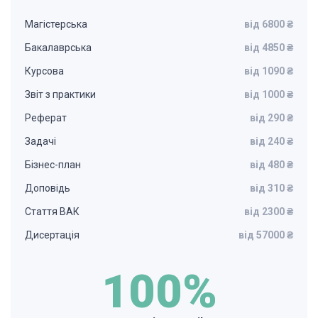
Магістерська
від 6800 ₴
Бакалаврська
від 4850 ₴
Курсова
від 1090 ₴
Звіт з практики
від 1000 ₴
Реферат
від 290 ₴
Задачі
від 240 ₴
Бізнес-план
від 480 ₴
Доповідь
від 310 ₴
Стаття ВАК
від 2300 ₴
Дисертація
від 57000 ₴
100%