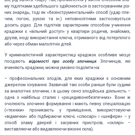
му підлітками здебільшого
здійснюється із застосуванням різ­
них знарядь, тоді як «безінструментальний» спосіб
(удар пле­
чем, погою, рукою та ін.) неповнолітніми застосовується
досить рідко.
Для підлітків характерним способом учинення
крадіжки є «вільний доступ» у квартири
родичів, знайомих,
друзів, іноді використання ключа, отриманого від потерпілого
або через обман малолітніх дітей.
У криміналістичній характеристиці
крадіжок особливе місце
посідають
відомості про особу злочинця
. Злочинців,
які
вчиняють крадіжки, можна умовно поділити на:
– професіональних злодіїв,
для яких крадіжки є основним
джерелом існування. Зазвичай такі особи раніше були
судимі
за аналогічні злочини, і в цьому сенсі злодійська діяльність –
одна з найбільш
сталих і «рецидивонебезпечних». Вони ж
очолюють злочинні формування і мають певну
спеціалізацію
(«техніки» проникають у приміщення, використовуючи
«відмички» або
підбираючи ключі; «слюсарі» і «шніфери» – у
спосіб зламу две­рей і засувних пристроїв;
«склярі» –
виставляючи або видавлю­ючи віконні скла);