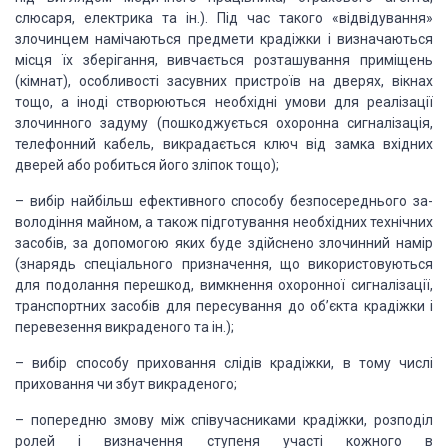
слюсаря, електрика та ін.). Під час такого «відвідування»
злочинцем намічаються предмети крадіжки і визначаються
місця їх зберігання, ви­вчається
розташування приміщень
(кімнат), особливості засув­них пристроїв на дверях, вікнах
тощо, а іноді створюються не­обхідні умови для реалізації
злочинного задуму (пошкоджуєть­ся
охоронна сигналізація,
телефонний кабель, викрадається ключ від замка вхідних
дверей
або робиться його зліпок тощо);
–
вибір
найбільш ефективного способу безпосереднього за­
володіння майном, а також підготування
необхідних технічних
засобів, за допомогою яких буде здійснено злочинний намір
(знарядь
спеціального призначення, що використовуються
для подолання перешкод, вимкнення
охоронної сигналізації,
транс­портних засобів для пересування до об’єкта крадіжки
і
переве­зення викраденого та ін.);
–
вибір
способу приховання слідів крадіжки, в тому числі
приховання чи збут викраденого;
–
попередню
змову між співучасниками крадіжки, розподіл
ролей і визначення ступеня участі кожного
в