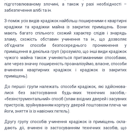
підготовлюваному злочині, а також у разі необхідності –
забезпечення алібі та
ін.
З-поміж усіх видів крадіжок
найбільш поширеними є квар­тирні
крадіжки та крадіжки майна із закритих приміщень.
Вони
мають багато спільного: схожий характер слідів і знарядь
зламу, схожість обставин
учинення та ін., що дозволяє
об’єднати спо­соби безпосереднього проникнення у
приміщення
в декілька груп (зрозуміло, що інші види крадіжок
чужого майна також учиняються
притаманними способами,
але через значну поши­реність проаналізуймо, власне, способи
вчинення квартирних крадіжок і крадіжок із закритих
приміщень).
До першої групи належать способи
крадіжок, які здійснюва­
лися без застосування будь-яких технічних засобів,-
«безінструментальний»
спосіб (злам вхідних дверей і засувних
при­строїв, зруйнуванням корпусу дверей поштовхом
плеча чи
йоги, зняття їх із навісних петель).
Другу групу способів учинення
крадіжок із приміщень скла­
дають дії, вчинені із застосуванням технічних засобів,
що