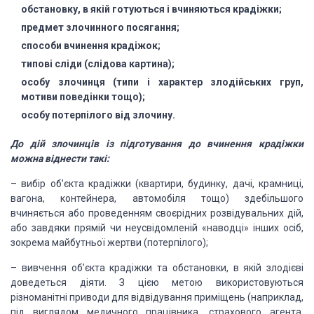
обстановку,
в якій готуються і вчиняються крадіжки;
предмет
злочинного посягання;
способи
вчинення крадіжок;
типові
сліди (слідова картина);
особу
злочинця (типи і характер злодійських груп,
мотиви поведінки тощо);
особу
потерпілого від злочину.
До дій злочинців із підготування
до вчинення крадіжки
можна віднести такі:
–
вибір
об’єкта крадіжки (квартири, будинку, дачі, крамниці,
вагона, контейнера, автомобіля
тощо) здебільшого
вчиняється або проведенням своєрідних розвідувальних дій,
або
завдяки прямій чи неусвідомленій «наводці» інших осіб,
зокрема май­бутньої жертви
(потерпілого);
–
вивчення
об’єкта крадіжки та обстановки, в якій злодієві
доведеться діяти. З цією метою використовуються
різноманітні приводи для відвідування приміщень (наприклад,
під виглядом медичного
працівника, страхового агента,