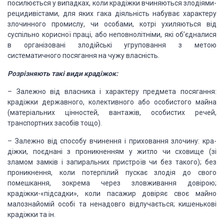
посилюється у випадках, коли крадіжки
вчиняються злодіями-
рецидивістами, для яких гака діяльність набуває характеру
злочинного
промислу, чи особами, котрі ухиляються від
суспільно корисної праці, або не­повнолітніми,
які об’єдналися
в організовані злодійські угрупо­вання з метою
систематичного посягання
на чужу власність.
Розрізняють такі види крадіжок:
– Залежно від власника і характеру
предмета посягання:
крадіжки державного, колективного або особистого майна
(ма­теріальних
цінностей, вантажів, особистих речей,
транспортних засобів тощо).
– Залежно від способу вчинення
і приховання злочину: кра­
діжки, поєднані з проникненням у житло чи сховище (зі
зламом замків і запиральних пристроїв чи без такого); без
проникнен­ня, коли потерпілий
пускає злодія до свого
помешкання, зокре­ма через зловживання довірою;
крадіжки-«підсадки»,
коли па­сажир довіряє своє майно
малознайомій особі та ненадовго від­лучається;
кишенькові
крадіжки та ін.