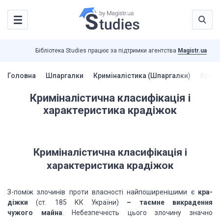
Бібліотека Studies працює за підтримки агентства
Magistr.ua
Головна
Шпаргалки
Криміналістика (Шпаргалки)
Кримі
Криміналістична класифікація і
характеристика крадіжок
Криміналістична класифікація і
характеристика крадіжок
З-поміж
злочинів проти власності найпоширенішими є
кра­
діжки
(ст. 185 КК України)
– таємне
викрадення
чужого
майна
. Небезпечність цього злочину значно