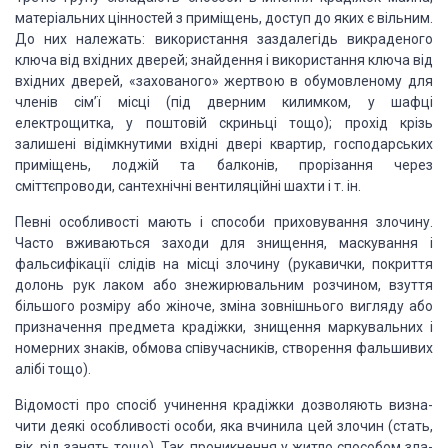
ма­теріальних цінностей з приміщень, доступ до яких є вільним.
До них належать: використання заздалегідь викраденого
ключа від вхідних дверей;
знайдення і використання ключа від
вхідних две­рей, «захованого» жертвою в обумовленому
для
членів сім’ї місці (під дверним килимком, у шафці
електрощитка, у поштовій скриньці
тощо); прохід крізь
залишені відімкнутими вхідні двері квартир, господарських
приміщень,
лоджій та балконів, прорізан­ня через
сміттєпроводи, сантехнічні вентиляційні шахти
і т. ін.
Певні особливості мають і
способи приховування злочину.
Часто вживаються заходи для знищення, маскування і
фальси­фікації слідів на місці злочину (рукавички, покриття
долонь рук лаком або
знежирювальним розчином, взуття
більшого роз­міру або жіноче, зміна зовнішнього
вигляду або
призначення предмета крадіжки, знищення маркувальних і
номерних знаків,
обмова співучасників, створення фальшивих
алібі тощо).
Відомості про спосіб учинення
крадіжки дозволяють визна­
чити деякі особливості особи, яка вчинила цей злочин (стать,
вік, рід занять тощо). Так, проникнення у житло способом зла­