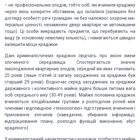
– не професіональних злодіїв,
тобто осіб, які вчинили кра­діжку
через якісь конкретні обставини, що склалися (залишені
без
догляду особисті речі громадян чи без належної охорони ма­
теріальні цінності,
незамкнені двері квартири чи автомашини
тощо). Ці особи викрадають предмети, що
перебувають на
виду (в основному невелику кількість), і намагаються швидко
зали­шити
місце крадіжки.
Дані криміналістичних крадіжок
свідчать про якісні зміни
злочинного середовища. Спостерігається значне
омолодження
квартирних злодіїв, середній вік яких становить
25 років (лише п’ятий із загалу
засуджених за крадіжки був
старший 29 років). Водночас серед засуджених за крадіжки
державного і колектив­ного майна вдвічі більше питома вага
осіб середнього віку
(30-49 років). Майже половина крадіжок
вчиняється злодій­ськими групами з розподілом
ролей між
членами і відповідною «технологією» підготування, вчинення і
приховання
злочинів (наведення, збирання інформації,
відпрацювання плану, розпо­діл функцій
виконання, збут
краденого).
У криміналістичній характеристиці
крадіжок особистого майна