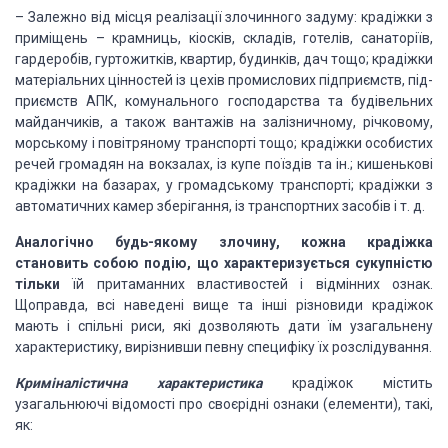
– Залежно від місця реалізації
злочинного задуму: крадіжки з
приміщень – крамниць, кіосків, складів, готелів, санаторіїв,
гардеробів, гуртожитків, квартир, будинків, дач тощо; крадіжки
матеріальних цінностей
із цехів промислових підприємств, під­
приємств АПК, комунального господарства та
будівельних
майданчиків, а також вантажів на залізничному, річковому,
морському
і повітряному транспорті тощо; крадіжки особистих
речей громадян на вокзалах, із
купе поїздів та ін.; кишенькові
крадіжки на базарах, у громадському транспорті;
крадіжки з
автоматичних камер зберігання, із транспортних засобів і т. д.
Аналогічно
будь-якому злочину, кожна крадіжка
становить собою подію, що характеризується сукупністю
тільки
їй
прита­манних властивостей і відмінних ознак.
Щоправда, всі наведені вище та інші
різновиди крадіжок
мають і спільні риси, які дозволяють дати їм узагальнену
характеристику,
вирізнивши певну специфіку їх розслідування.
Криміналістична характе­ристика
крадіжок
містить
узагальнюючі відомості про своєрід­ні ознаки (елементи), такі,
як: