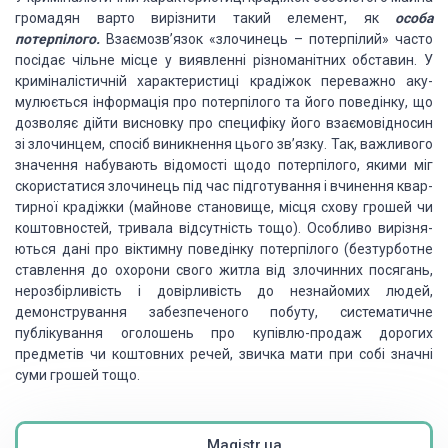
громадян варто вирізнити такий елемент, як
особа
потерпілого.
Взаємозв’язок «злочинець – потерпілий» часто
посідає чільне
місце у виявленні різноманітних обставин. У
криміналістичній характеристиці крадіжок
переважно аку­
мулюється інформація про потерпілого та його поведінку, що
дозволяє
дійти висновку про специфіку його взаємовідносин
зі злочинцем, спосіб виникнення
цього зв’язку. Так, важливого
значення набувають відомості щодо потерпілого, якими
міг
скористатися злочинець під час підготування і вчинення квар­
тирної крадіжки
(майнове становище, місця схову грошей чи
коштовностей, тривала відсутність тощо).
Особливо вирізня­
ються дані про віктимну поведінку потерпілого (безтурботне
ставлення
до охорони свого житла від злочинних посягань,
не­розбірливість і довірливість до
незнайомих людей,
демонстру­вання забезпеченого побуту, систематичне
публікування
оголо­шень про купівлю-продаж дорогих
предметів чи коштовних речей, звичка мати
при собі значні
суми грошей тощо.
Magistr.ua