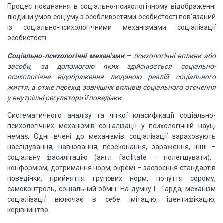
Процес поєднання в соціально-психологічному відображенні
людини умов соціуму з особливостями особистості пов’язаний
із соціально-психологічними
механізмами соціалізації
особистості.
Соціально-психологічні механізми
–
психологічні впливи або
засоби, за допомогою яких здійснюється
соціально-
психологічне відображення людиною реалій соціального
життя, а отже перехід
зовнішніх впливів соціального оточення
у внутрішні регулятори її поведінки.
Систематичного аналізу та чіткої класифікації соціально-
психологічних
механізмів соціалізації у психологічній науці
немає. Одні вчені до механізмів соціалізації
зараховують
наслідування, навіювання, переконання, зараження, інші
–
соціальну фасилітацію (англ. facilitate
–
полегшувати),
конформізм, дотримання норм, окремі
–
засвоєння стандартів
поведінки, прийняття групових норм, почуття сорому,
самоконтроль, соціальний обмін.
На думку Г. Тарда, механізм
соціалізації включає в себе імітацію, ідентифікацію,
керівництво.