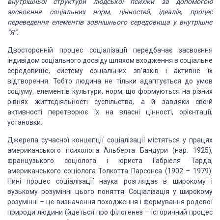
внутрішньої структури людської психіки за допомогою
засвоєння соціальних норм, цінностей,
ідеалів, процес
переведення елементів зовнішнього середовища у внутрішнє
“Я”.
Двосторонній процес соціалізації передбачає засвоєння
індивідом соціального досвіду шляхом входження в соціальне
середовище, систему соціальних
зв’язків і активне їх
відтворення. Тобто людина не тільки адаптується до умов
соціуму,
елементів культури, норм, що формуються на різних
рівнях життєдіяльності суспільства,
а й завдяки своїй
активності перетворює їх на власні цінності, орієнтації,
установки.
Джерела сучасної концепції соціалізації містяться у працях
американського психолога Альберта Бандури (нар. 1925),
французького соціолога і
юриста Габріеля Тарда,
американського соціолога Толкотта Парсонса (1902
–
1979).
Нині процес соціалізації наука розглядає в широкому і
вузькому розумінні цього поняття.
Соціалізація у широкому
розумінні
–
це визначення походження
і формування родової
природи людини (йдеться про філогенез
–
історичний процес