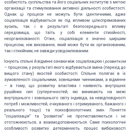
особистість
суспільства та його соціальних інститутів з метою
організації та стимулювання активної
діяльності особистості.
Однак ці процеси не можуть бути ідентичними, адже
соціалізація
відбувається як під впливом цілеспрямованих
зусиль, так і в результаті безпосереднього
впливу
середовища, що таїть у собі елементи стихійності,
неорганізованості. Отже,
соціалізація є значно ширшим
процесом, ніж виховання, який може бути як організованим,
так і стихійним, не завжди усвідомлюваним.
Існують спільні й відмінні ознаки між соціалізацією і
розвитком
–
процесом, у результаті якого відбувається
зміна (перехід до
вищого стану) якостей особистості. Спільне полягає в їх
зумовленості
соціальними, зовнішніми чинниками, а відмінне
–
в тому,
що розвитку властива і наявність внутрішніх
рушійних сил (суперечностей, які виникають
на межі
внутрішнього і зовнішнього світу індивіда, за невідповідності
потреб і можливостей,
очікуваного і отримуваного, бажаного і
реального тощо) та психофізіологічних змін.
Поняття
“соціалізація” та “розвиток” не протиставляються і не
ототожнюються, а взаємодоповнюються.
Саме психологічні
особливості розвитку детермінують процес вибірковості