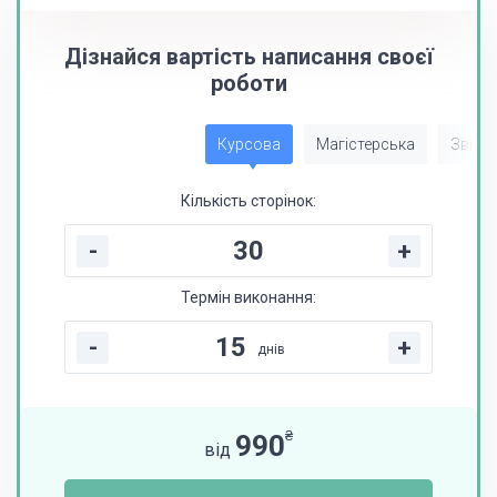
Дізнайся вартість написання своєї
роботи
Курсова
Магістерська
Звіт з
Кількість сторінок:
-
+
Термін виконання:
-
+
днів
₴
990
від