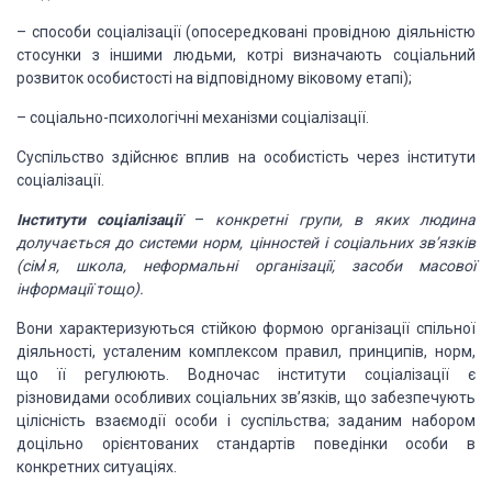
–
способи соціалізації (опосередковані провідною діяльністю
стосунки
з іншими людьми, котрі визначають соціальний
розвиток особистості на відповідному
віковому етапі);
–
соціально-психологічні механізми соціалізації.
Суспільство здійснює вплив на особистість через інститути
соціалізації.
Інститути соціалізації
–
конкретні групи, в яких людина
долучається до системи норм,
цінностей і соціальних зв’язків
(сім
’
я, школа, неформальні організації,
засоби масової
інформації тощо).
Вони характеризуються стійкою формою організації спільної
діяльності, усталеним комплексом правил, принципів, норм,
що її регулюють. Водночас
інститути соціалізації є
різновидами особливих соціальних зв’язків, що забезпечують
цілісність взаємодії особи і суспільства; заданим набором
доцільно орієнтованих
стандартів поведінки особи в
конкретних ситуаціях.