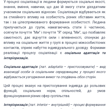
У процесі соціалізації в людини формуються соціальні
якості,
знання, вміння, навички, що дає їй змогу стати дієздатним
учасником соціальних
відносин. Соціалізація відбувається як
за стихійного впливу на особистість різних
обставин життя,
так і за цілеспрямованого формування особистості. Людина
прилучається
до групи, намагаючись стати її частиною,
осягнути почуття “Ми” і почуття “Я” серед
“Ми”, що позбавляє
самотності, дає відчуття сили і впевненості, спонукає до
впливу
на соціальне життя у групі в процесі міжособистісних
контактів, сприяє набуттю індивідуального
досвіду. Формами
реалізації процесу соціалізації є
соціальна адаптація та
інтеріоризація.
Соціальна адаптація
(лат. adaptatio
–
пристосовувати)
–
вид
взаємодії особи із соціальним середовищем, у процесі
якого
відбувається узгодження вимог та сподівань обох сторін.
Цей процес вказує на пристосування індивіда до рольових
функцій, соціальних норм, спільностей, до умов
функціонування різних сфер суспільства.
Інтеріоризація
(лат. interior
–
внутрішній)
–
процес формування