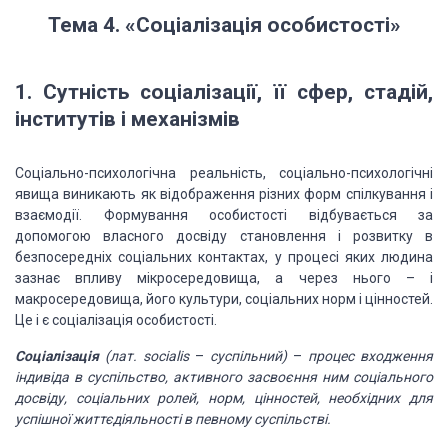
Тема 4. «Соціалізація особистості»
1. Сутність соціалізації,
її сфер, стадій,
інститутів і механізмів
Соціально-психологічна реальність, соціально-психологічні
явища виникають як відображення різних форм спілкування і
взаємодії. Формування
особистості відбувається за
допомогою власного досвіду становлення і розвитку в
безпосередніх соціальних контактах, у процесі яких людина
зазнає впливу мікросередовища,
а через нього
–
і
макросередовища, його культури, соціальних норм і цінностей.
Це і є соціалізація
особистості.
Соціалізація
(лат. socialis
–
суспільний)
–
процес входження
індивіда в суспільство, активного засвоєння ним соціального
досвіду, соціальних
ролей, норм, цінностей, необхідних для
успішної життєдіяльності в певному суспільстві.