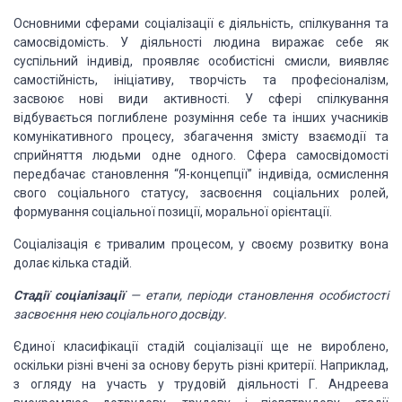
Основними сферами соціалізації є діяльність, спілкування
та
самосвідомість. У діяльності людина виражає себе як
суспільний індивід, проявляє
особистісні смисли, виявляє
самостійність, ініціативу, творчість та професіоналізм,
засвоює нові види активності. У сфері спілкування
відбувається поглиблене розуміння
себе та інших учасників
комунікативного процесу, збагачення змісту взаємодії та
сприйняття людьми одне одного. Сфера самосвідомості
передбачає становлення “Я-концепції”
індивіда, осмислення
свого соціального статусу, засвоєння соціальних ролей,
формування
соціальної позиції, моральної орієнтації.
Соціалізація є тривалим процесом, у своєму розвитку вона
долає кілька стадій.
Стадії соціалізації
—
етапи,
періоди становлення особистості
засвоєння нею соціального досвіду.
Єдиної класифікації стадій соціалізації ще не вироблено,
оскільки різні вчені за основу беруть різні критерії. Наприклад,
з огляду на участь
у трудовій діяльності Г. Андреева