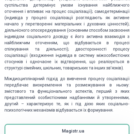
суспільства детермінує
умови існування найближчого
оточення і впливає на процес соціалізації); самодетермінації
(індивіда у процесі соціалізації розглядають як активне
начало у перетворенні матеріальних
і духовних цінностей);
діяльнісного опосередкування (основним способом засвоєння
індивідом соціального досвіду є його активна взаємодія з
найближчим оточенням, що
відбувається в процесі
спілкування та діяльності); двосторонності процесу
соціалізації
(входження індивіда в систему міжособистісних
стосунків і одночасне їх відтворення,
що реалізується в
структурі сімейних, шкільних, товариських та інших зв’язків).
Міждисциплінарний підхід до вивчення процесу соціалізації
передбачає виокремлення та розмежування в ньому:
змістового та функціонального аспектів,
перший з яких
представлений особистісними надбаннями й утвореннями,
другий – характеризує
те, як і під дією яких соціально-
психологічних механізмів відбувається їх формування.
Magistr.ua