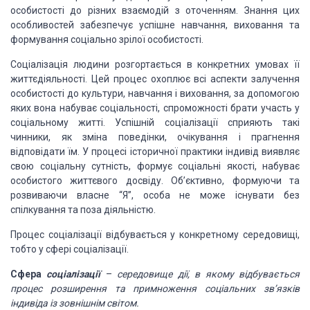
особистості
до різних взаємодій з оточенням. Знання цих
особливостей забезпечує успішне навчання,
виховання та
формування соціально зрілої особистості.
Соціалізація людини розгортається в конкретних умовах
її
життєдіяльності. Цей процес охоплює всі аспекти залучення
особистості до культури,
навчання і виховання, за допомогою
яких вона набуває соціальності, спроможності
брати участь у
соціальному житті. Успішній соціалізації сприяють такі
чинники, як
зміна поведінки, очікування і прагнення
відповідати їм. У процесі історичної практики
індивід виявляє
свою соціальну сутність, формує соціальні якості, набуває
особистого
життєвого досвіду. Об’єктивно, формуючи та
розвиваючи власне “Я”, особа не може
існувати без
спілкування та поза діяльністю.
Процес соціалізації відбувається у конкретному середовищі,
тобто у сфері соціалізації.
Сфера
соціалізації
–
середовище
дії, в якому відбувається
процес розширення та примноження соціальних зв’язків
індивіда із зовнішнім світом.