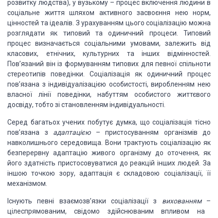
розвитку людства), у вузькому
–
процес включення
людини в
соціальне життя шляхом активного засвоєння нею норм,
цінностей та ідеалів.
З урахуванням цього соціалізацію можна
розглядати як типовий та одиничний процеси.
Типовий
процес визначається соціальними умовами, залежить від
класових, етнічних,
культурних та інших відмінностей.
Пов’язаний він із формуванням типових для певної
спільноти
стереотипів поведінки. Соціалізація як одиничний процес
пов’язана з індивідуалізацією
особистості, виробленням нею
власної лінії поведінки, набуттям особистого життєвого
досвіду, тобто зі становленням індивідуальності.
Серед багатьох учених побутує думка, що соціалізація
тісно
пов’язана з
адаптацією
–
пристосуванням організмів
до
навколишнього середовища. Вони трактують соціалізацію як
безперервну адаптацію
живого організму до оточення, як
його здатність пристосовуватися до реакцій інших
людей. За
іншою точкою зору, адаптація є складовою соціалізації, її
механізмом.
Існують певні взаємозв’язки соціалізації з
вихованням
–
цілеспрямованим, свідомо здійснюваним впливом на