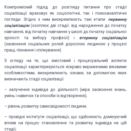
Компромісний підхід до розгляду питання про стадії
соціалізації
враховує як соціологічні, так і психоаналітичні
погляди. Згідно з ним виокремлюють
такі етапи:
первинну
соціалізацію
(охоплює дві стадії: від народження до початку
навчання; від початку навчання
у школі до початку соціальної
зрілості та вибору професії) і
вторинну соціалізацію
(засвоєння
соціальних ролей дорослою людиною у процесі
праці, пізнання і спілкування).
З огляду на те, що змістовий і процесуальний аспекти
соціалізації характеризуються яскраво вираженими віковими
особливостями, виокремлюють
ознаки, за допомогою яких
визначають стадії соціалізації:
–
залучення індивіда до діяльності (міра засвоєння знань,
умінь
і навичок та способи їх відтворення);
–
рівень розвитку самосвідомості людини;
–
провідні інститути соціалізації, що здійснюють домінуючий
вплив
на процес становлення та розвитку індивіда на цій
стадії;