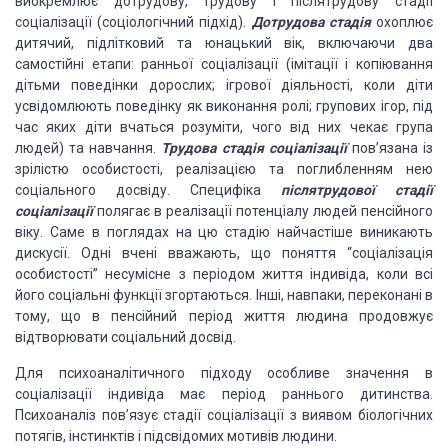
виокремлює дотрудову, трудову і післятрудову стадії
соціалізації (соціологічний підхід).
Дотрудова
стадія
охоплює
дитячий, підлітковий та юнацький вік, включаючи два
самостійні етапи: ранньої соціалізації (імітації і копіювання
дітьми поведінки дорослих;
ігрової діяльності, коли діти
усвідомлюють поведінку як виконання ролі; групових
ігор, під
час яких діти вчаться розуміти, чого від них чекає група
людей) та навчання.
Трудова стадія соціалізації
пов’язана із
зрілістю особистості, реалізацією та поглибленням нею
соціального
досвіду. Специфіка
післятрудової стадії
соціалізації
полягає в реалізації потенціалу людей пенсійного
віку.
Саме в поглядах на цю стадію найчастіше виникають
дискусії. Одні вчені вважають,
що поняття “соціалізація
особистості” несумісне з періодом життя індивіда, коли
всі
його соціальні функції згортаються. Інші, навпаки, переконані в
тому, що в пенсійний
період життя людина продовжує
відтворювати соціальний досвід.
Для психоаналітичного підходу особливе значення в
соціалізації
індивіда має період раннього дитинства.
Психоаналіз пов’язує стадії соціалізації
з виявом біологічних
потягів, інстинктів і підсвідомих мотивів людини.