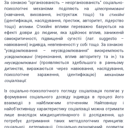
За ознакою “організованість
–
неорганізованість”
соціально-
психологічні механізми поділяють на
цілеспрямовані
(навчання, виховання,
інструктаж тощо) та
стихійні
(ідентифікація, наслідування, престиж, авторитет,
лідерство
тощо)
впливи.
Стихійні впливи переважно базуються на
ефекті довіри
до людини, яка здійснює вплив, заниженій
самокритичності, підвищеній сугестії (лат.
suggestio
–
навіювання) індивіда, невпевненості у собі
тощо. За ознакою
“усвідомлювання
–
неусвідомлювання”
виокремлюють
усвідомлювані
(переконання, вплив авторитету та ін.) та
неусвідомлювані
(проявляються здебільшого в ранньому
дитинстві, виражаються через навіювання,
наслідування,
психологічне зараження, ідентифікацію)
механізми
соціалізації.
Із соціально-психологічного погляду соціалізація полягає
у
формуванні соціального досвіду індивіда в процесі його
взаємодії з найближчим
оточенням. Найповнішу і
найоб’єктивнішу характеристику соціалізації можна отримати
лише внаслідок міждисциплінарного її дослідження, що
потребує дотримання таких методологічних
принципів:
соціальної детермінації (соціально-економічний розвиток