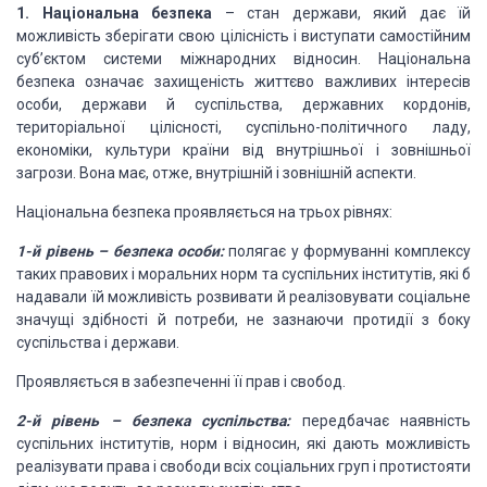
1. Національна безпека
– стан держави, який дає їй
можливість зберігати свою цілісність і виступати самостійним
суб’єктом системи міжнародних відносин. Національна
безпека означає захищеність життєво важливих інтересів
особи, держави й суспільства, державних кордонів,
територіальної цілісності, суспільно-політичного ладу,
економіки, культури країни від внутрішньої і зовнішньої
загрози. Вона має, отже, внутрішній і зовнішній аспекти.
Національна безпека проявляється на трьох рівнях:
1-й рівень – безпека особи:
полягає у формуванні комплексу
таких правових і моральних норм та суспільних інститутів, які б
надавали їй можливість розвивати й реалізовувати соціальне
значущі здібності й потреби, не зазнаючи протидії з боку
суспільства і держави.
Проявляється в забезпеченні її прав і свобод.
2-й рівень – безпека суспільства:
передбачає наявність
суспільних інститутів, норм і відносин, які дають можливість
реалізувати права і свободи всіх соціальних груп і протистояти