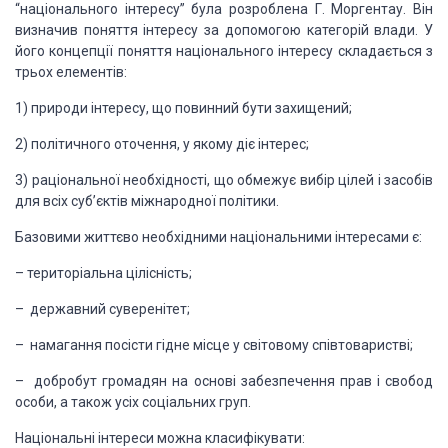
“національного інтересу” була розроблена Г. Моргентау. Він
визначив поняття інтересу за допомогою категорій влади. У
його концепції поняття національного інтересу складається з
трьох елементів:
1) природи інтересу, що повинний бути захищений;
2) політичного оточення, у якому діє інтерес;
3) раціональної необхідності, що обмежує вибір цілей і засобів
для всіх суб’єктів міжнародної політики.
Базовими життєво необхідними національними інтересами є:
– територіальна цілісність;
– державний суверенітет;
– намагання посісти гідне місце у світовому співтоваристві;
– добробут громадян на основі забезпечення прав і свобод
особи, а також усіх соціальних груп.
Національні інтереси можна класифікувати: