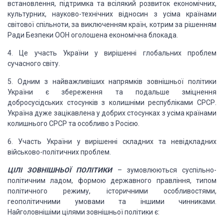
встановлення, підтримка та всілякий розвиток економічних,
культурних, науково-технічних відносин з усіма країнами
світової спільноти, за виключенням країн, котрим за рішенням
Ради Безпеки ООН оголошена економічна блокада.
4. Це участь України у вирішенні глобальних проблем
сучасного світу.
5. Одним з найважливіших напрямків зовнішньої політики
України є збереження та подальше зміцнення
добросусідських стосунків з колишніми республіками СРСР.
Україна дуже зацікавлена у добрих стосунках з усіма країнами
колишнього СРСР та особливо з Росією.
6. Участь України у вирішенні складних та невідкладних
військово-політичних проблем.
ЦІЛІ ЗОВНІШНЬОЇ ПОЛІТИКИ
– зумовлюються суспільно-
політичним ладом, формою державного правління, типом
політичного режиму, історичними особливостями,
геополітичними умовами та іншими чинниками.
Найголовнішіми цілями зовнішньої політики є: