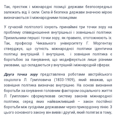
Так, престиж і міжнародні позиції держави безпосередньо
залежать від її сили. Сила й безпека держави значною мірою
визначаються її міжнародними позиціями.
У сучасній політології існують принаймні три точки зору на
проблему співвідношення внутрішньої і зовнішньої політики.
Прихильники першої точки зору, як правило, ототожнюють їх.
Так, професор Чиказького університету Г. Моргентау
стверджує, що сутність міжнародної політики ідентична
політиці внутрішній. І внутрішня, і зовнішня політика є
боротьбою за панування, що модифікується лише різними
умовами, що складаються у внутрішній і міжнародній сферах.
Друга точка зору
представлена роботами австрійського
соціолога Л. Гумпловича (1833-1909), який вважав, що
зовнішня політика визначає внутрішню. На основі визнання
боротьби за існування головним фактором соціального життя
Л. Гумплович сформулював систему законів міжнародної
політики, серед яких найважливіший – закон постійної
боротьби між сусідніми державами через прикордонну лінію. З
цього основного закону він вивів і другий, який полягає в тому,