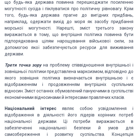
що будь-яка держава повинна перешкоджати посиленню
могутності сусіда і піклуватися про політичну рівновагу. Крім
того, будь-яка держава прагне до вигідних придбань,
наприклад, одержати вихід до моря як засобу придбання
морської могутності. Нарешті, зміст третього закону
виражається в тому, що внутрішня політика повинна бути
підпорядкована цілям нарощування військової сили, за
допомогою якої забезпечуються ресурси для виживання
держави.
Третя точка зору
на проблему співвідношення внутрішньої і
зовнішньої політики представлена марксизмом, відповідно до
якого зовнішня політика визначається внутрішньою і є
відображенням і продовженням внутрішніх суспільних
відносин. Зміст останніх обумовлений пануючими в суспільстві
економічними відносинами й інтересами правлячих класів.
Національний інтерес
являє собою усвідомлення і
відображення в діяльності його лідерів корінних потреб
національної держави. Ці потреби виражаються в
забезпеченні національної безпеки й умов для
самозбереження і розвитку суспільства. Концепція