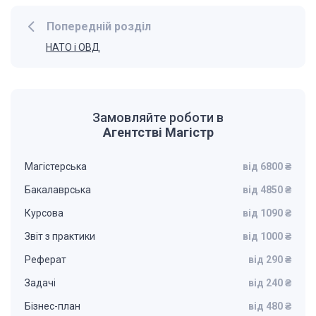
Попередній розділ
НАТО і ОВД
Замовляйте роботи в
Агентстві Магістр
Магістерська
від 6800 ₴
Бакалаврська
від 4850 ₴
Курсова
від 1090 ₴
Звіт з практики
від 1000 ₴
Реферат
від 290 ₴
Задачі
від 240 ₴
Бізнес-план
від 480 ₴