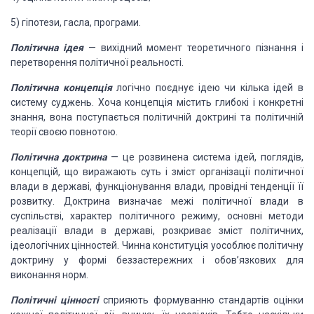
5) гіпотези, гасла, програми.
Політична ідея
— вихідний момент теоретичного пізнання і
перетворення політичної реальності.
Політична концепція
логічно поєднує ідею чи кілька ідей в
систему суджень. Хоча концепція містить глибокі і конкретні
знання, вона поступається політичній доктрині та політичній
теорії своєю повнотою.
Політична доктрина
— це розвинена система ідей, поглядів,
концепцій, що виражають суть і зміст організації політичної
влади в державі, функціонування влади, провідні тенденції її
розвитку. Доктрина визначає межі політичної влади в
суспільстві, характер політичного режиму, основні методи
реалізації влади в державі, розкриває зміст політичних,
ідеологічних цінностей. Чинна конституція уособлює політичну
доктрину у формі беззастережних і обов’язкових для
виконання норм.
Політичні цінності
сприяють формуванню стандартів оцінки