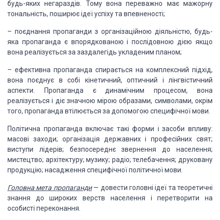
будь-яких негараздів. Тому вона переважно має мажорну
тональність, поширює ідеї успіху та впевненості;
–
поєднання пропаганди з організаційною діяльністю, будь-
яка пропаганда є впорядкованою і послідовною дією якщо
вона реалізується за заздалегідь укладеним планом;
–
ефективна пропаганда спирається на комплексний підхід,
вона поєднує в собі кінетичний, оптичний і лінгвістичний
аспекти. Пропаганда є динамічним процесом, вона
реалізується і діє значною мірою образами, символами, окрім
того, пропаганда втілюється за допомогою специфічної мови.
Політична пропаганда включає такі форми і засоби впливу:
масові заходи; організація державних і професійних свят;
виступи лідерів; безпосереднє звернення до населення;
мистецтво; архітектуру; музику; радіо; телебачення; друковану
продукцію; насадження специфічної політичної мови.
Головна мета пропаганди
— довести головні ідеї та теоретичні
знання до широких верств населення і перетворити на
особисті переконання.