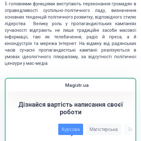
Її головними функціями виступають переконання громадян в
справедливості суспільно-політичного ладу, визначення
основних тенденцій політичного розвитку, відповідного стилю
лідерства. Велику роль у пропагандистських кампаніях
сучасності відіграють не лише традиційні засоби масової
інформації, такі як телебачення, радіо й преса, а й
кіноіндустрія та мережа Інтернет. На відміну від радянських
часів сучасні пропагандистські кампанії реалізуються в
умовах ідеологічного плюралізму, за відсутності політичної
цензури у мас-медіа.
Magistr.ua
Дізнайся вартість написання своєї
роботи
Курсова
Магістерська
Звіт з