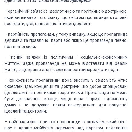
здійснюється за такою системою
принципів
:
– органічний зв’язок з ідеологічною та політичною доктриною,
який випливає з того факту, що змістом пропаганди є головні
постулати, ідеї, цінності політичної ідеології;
–
партійність пропаганди, у тому випадку, якщо це пропаганда
держави та правлячої партії або якщо це пропаганда певної
політичної сили;
–
тісний зв’язок із політичним і соціально-економічним
життям, адже пропаганда не може відставати від реалій
життя, а ще краще для її ефективності випереджати події;
–
конкретність пропаганди, вона вносить у свідомість чітко
окреслені ідеї, концепції та доктрини, що добре опрацьовані
ідеологами та політиками-теоретиками. Пропаганда не може
бути двозначною, краще, якщо вона формує однозначну
думку і не допускає появи альтернативи для пануючої
ідеології та доктрини;
–
найважливішою рисою пропаганди є оптимізм, який несе
віру в краще майбутнє, перемогу над ворогом, подолання