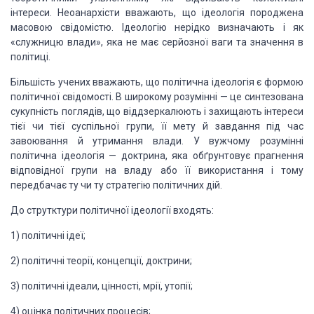
інтереси. Неоанархісти вважають, що ідеологія породжена
масовою свідомістю. Ідеологію нерідко визначають і як
«служницю влади», яка не має серйозної ваги та значення в
політиці.
Більшість учених вважають, що політична ідеологія є формою
політичної свідомості. В широкому розумінні — це синтезована
сукупність поглядів, що віддзеркалюють і захищають інтереси
тієї чи тієї суспільної групи, її мету й завдання під час
завоювання й утримання влади. У вужчому розумінні
політична ідеологія — доктрина, яка обґрунтовує прагнення
відповідної групи на владу або її використання і тому
передбачає ту чи ту стратегію політичних дій.
До струтктури політичної ідеології входять:
1) політичні ідеї;
2) політичні теорії, концепції, доктрини;
3) політичні ідеали, цінності, мрії, утопії;
4) оцінка політичних процесів;