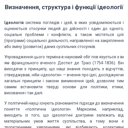
Визначення, структура і функції ідеології
Ідеологія
система поглядів і ідей, в яких усвідомлюються і
оцінюються стосунки людей до дійсності і один до одного,
соціальні проблеми і конфлікти, а також містяться цілі
(програми) соціальної діяльності, направленої на закріплення
або зміну (розвиток) даних суспільних стосунків.
Упровадження цього терміна в науковий обіг пов язується з ім
ям французького вченого Дестют де Трасі (1754-1836). Він
виходячи з принципу, що наші знання походять з відчуттів,
стверджував, ніби «ідеологія» — вчення про ідеї, досліджуючи
загальні принципи і закони виникнення ідей, дозволяє тим
самим встановити тверді основи для політики, етики,
виховання і так далі.
У політичній науці існують різноманітні підходи до визначення
поняття «політична ідеологія». Марксизм, наприклад,
виходить із того, що ідеологічні доктрини залежать від
матеріальних умов життя суспільства, а тому вони є
теоретичними уявленнями, які відбивають колективні