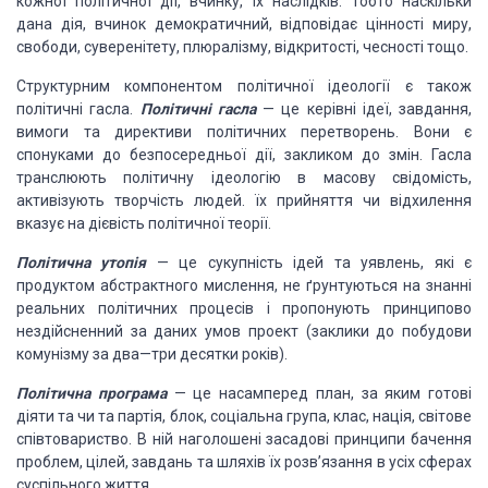
кожної політичної дії, вчинку, їх наслідків. Тобто наскільки
дана дія, вчинок демократичний, відповідає цінності миру,
свободи, суверенітету, плюралізму, відкритості, чесності тощо.
Структурним компонентом політичної ідеології є також
політичні гасла.
Політичні гасла
— це керівні ідеї, завдання,
вимоги та директиви політичних перетворень. Вони є
спонуками до безпосередньої дії, закликом до змін. Гасла
транслюють політичну ідеологію в масову свідомість,
активізують творчість людей. їх прийняття чи відхилення
вказує на дієвість політичної теорії.
Політична утопія
— це сукупність ідей та уявлень, які є
продуктом абстрактного мислення, не ґрунтуються на знанні
реальних політичних процесів і пропонують принципово
нездійсненний за даних умов проект (заклики до побудови
комунізму за два—три десятки років).
Політична програма
— це насамперед план, за яким готові
діяти та чи та партія, блок, соціальна група, клас, нація, світове
співтовариство. В ній наголошені засадові принципи бачення
проблем, цілей, завдань та шляхів їх розв’язання в усіх сферах
суспільного життя.