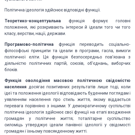
Політична ідеологія здійснює відповідні функції.
Теоретико-концептуальна
функція формує головні
положення, які розкривають інтереси й ідеали того чи того
класу, верстви, нації, держави.
Програмово-політична
функція переводить соціально-
філософські принципи та ідеали в програми, гасла, вимоги
політичної еліти. Ця функція безпосередньо пов’язана з
діяльністю політичних партій, союзів, об’єднань, виборчих
блоків.
Функція оволодіння масовою політичною свідомістю
населення
досягає позитивних результатів лише тоді, коли
ідеї та положення ідеології відповідають буденним поглядам і
уявленням населення про стиль життя, якому віддається
перевага порівняно з іншими. У демократичному суспільстві
політична ідеологія здійснює свої функції на етапі входження
громадян у політичне життя; тоталітарне суспільство
силоміць утверджує ідеали панівної ідеології у свідомості
громадян і їхньому повсякденному житті.