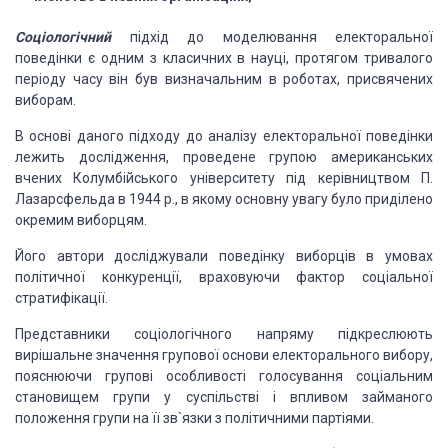
Соціологічний
підхід до моделювання
електоральної
поведінки є одним з класичних в науці, протягом тривалого
періоду
часу він був визначальним в роботах, присвячених
виборам.
В основі даного підходу до аналізу
електоральної поведінки
лежить дослідження, проведене групою американських
вчених
Колумбійського університету під керівництвом П.
Лазарсфельда в 1944 р., в якому
основну увагу було приділено
окремим виборцям.
Його автори досліджували поведінку
виборців в умовах
політичної конкуренції, враховуючи фактор соціальної
стратифікації.
Представники соціологічного напряму
підкреслюють
вирішальне значення групової основи електорального вибору,
пояснюючи
групові особливості голосування соціальним
становищем групи у суспільстві і впливом
займаного
положення групи на її зв`язки з політичними партіями.