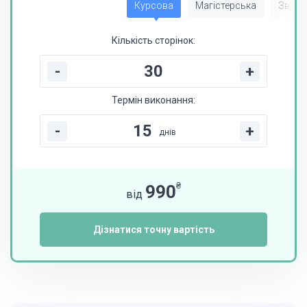
Курсова
Магістерська
Звіт з
Кількість сторінок:
-
+
Термін виконання:
-
+
днів
₴
990
від
Дізнатися точну вартість