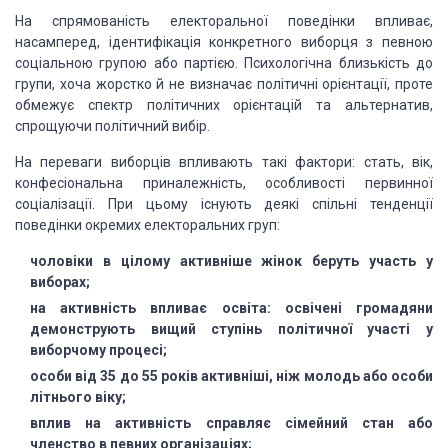
На спрямованість електоральної поведінки
впливає,
насамперед, ідентифікація конкретного виборця з певною
соціальною групою
або партією. Психологічна близькість до
групи, хоча жорстко й не визначає політичні
орієнтації, проте
обмежує спектр політичних орієнтацій та альтернатив,
спрощуючи
політичний вибір.
На переваги виборців впливають такі
фактори: стать, вік,
конфесіональна приналежність, особливості первинної
соціалізації.
При цьому існують деякі спільні тенденції
поведінки окремих електоральних груп:
чоловіки в цілому активніше жінок
беруть участь у
виборах;
на активність впливає освіта: освічені
громадяни
демонструють вищий ступінь політичної участі у
виборчому процесі;
особи від 35 до 55 років активніші,
ніж молодь або особи
літнього віку;
вплив на активність справляє сімейний
стан або
членство в певних організаціях;