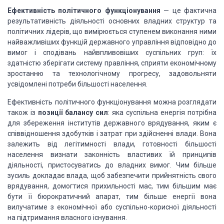
Ефективність політичного функціонування
— це фактична
результативність діяльності основних владних структур та
політичних лідерів, що вимірюється ступенем виконання ними
найважливіших функцій державного управління відповідно до
вимог і сподівань найвпливовіших суспільних груп: їх
здатністю зберігати систему правління, сприяти економічному
зростанню та технологічному про­гресу, задовольняти
усвідомлені потреби більшості населення.
Ефективність політичного функціонування можна розглядати
також із
позиції балансу сил
: яка суспільна енергія потрібна
для збереження інститутів державного врядування, яким є
співвідношення здобутків і затрат при здійсненні влади. Вона
залежить від легітимності влади, готовності більшості
населення визнати законність властивих їй принципів
діяльності, пристосуватись до владних вимог. Чим більше
зусиль докладає влада, щоб забезпечити прийнятність свого
врядування, домогтися прихильності мас, тим більшим має
бути її бюрократичний апарат, тим більше енергії вона
вилучатиме з економічної або суспільно-корисної діяльності
на підтримання власного існування.