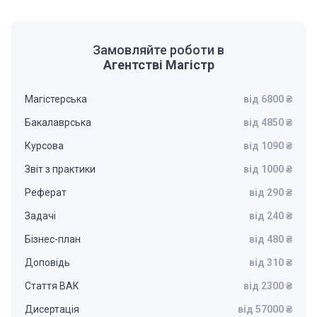
Замовляйте роботи в
Агентстві Магістр
Магістерська
від 6800 ₴
Бакалаврська
від 4850 ₴
Курсова
від 1090 ₴
Звіт з практики
від 1000 ₴
Реферат
від 290 ₴
Задачі
від 240 ₴
Бізнес-план
від 480 ₴
Доповідь
від 310 ₴
Стаття ВАК
від 2300 ₴
Дисертація
від 57000 ₴