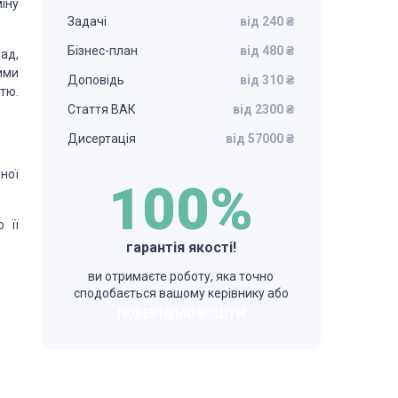
іну
Задачі
від 240 ₴
Бізнес-план
від 480 ₴
ад,
ими
Доповідь
від 310 ₴
тю.
Стаття ВАК
від 2300 ₴
Дисертація
від 57000 ₴
ьної
100%
 її
гарантія якості!
ви отримаєте роботу, яка точно
сподобається вашому керівнику або
ПОВЕРНЕМО КОШТИ