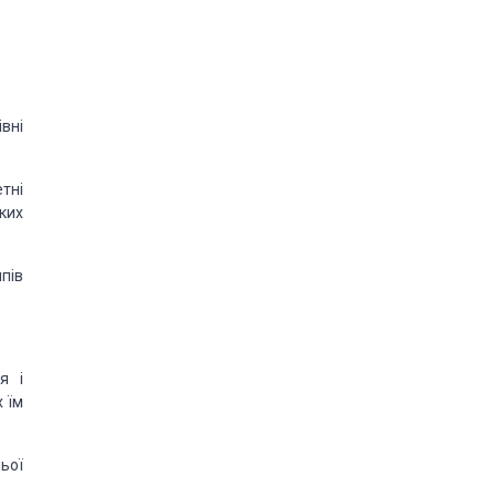
івні
тні
ких
пів
я і
 їм
ьої