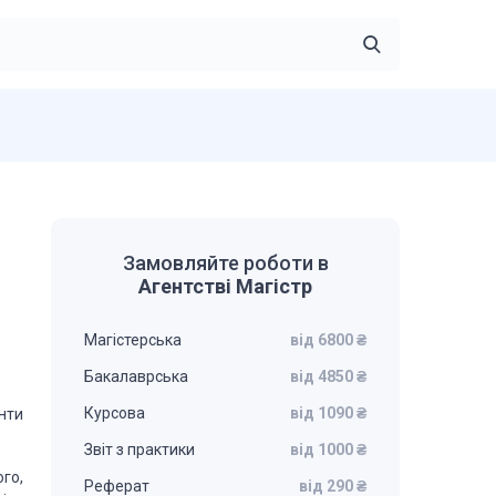
Замовляйте роботи в
Агентстві Магістр
Магістерська
від 6800 ₴
Бакалаврська
від 4850 ₴
Курсова
від 1090 ₴
нти
Звіт з практики
від 1000 ₴
ого,
Реферат
від 290 ₴