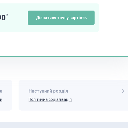
₴
90
Дізнатися точну вартість
л
Наступний розділ
ли
Політична соціалізація