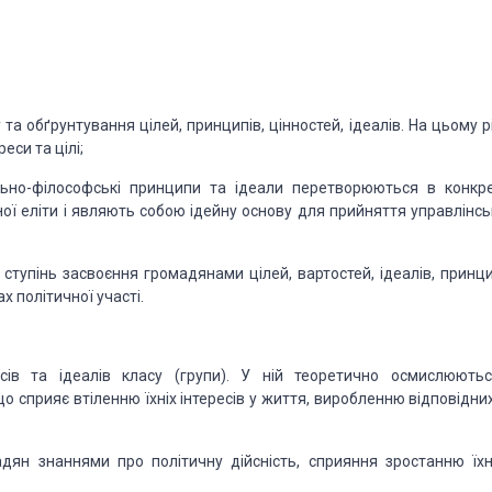
у
та обґрунтування цілей, принципів, цінностей, ідеалів. На цьому р
еси та цілі;
льно-філософські
принципи та ідеали перетворюються в конкре
ої еліти і являють собою ідейну основу для прийняття управлінсь
ступінь засвоєння громадянами цілей, вартостей, ідеалів, принци
ах політичної участі.
сів
та ідеалів класу (групи). У ній теоретично осмислюютьс
що сприяє втіленню їхніх інтересів у життя, виробленню
відповідних
адян
знаннями про політичну дійсність, сприяння зростанню їхн