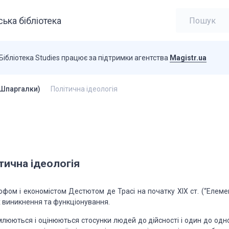
ька бібліотека
Бібліотека Studies працює за підтримки агентства
Magistr.ua
(Шпаргалки)
Політична ідеологія
тична ідеологія
фом і економістом Дестютом де Трасі на початку XIX ст. (“Елеме
 їх виникнення та функціонування.
омлюються і оцінюються стосунки людей до дійсності і один до одн