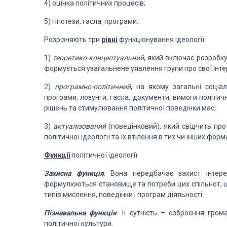
4) оцінка політичних процесів;
5) гіпотези, гасла, програми.
Розрізняють три
рівні
функціонування ідеології:
1)
теоретико-концептуальний
, який включає розробк
формується
узагальнене уявлення групи про свої інтер
2)
програмно-політичний
, на якому загальні соціа
програми, лозунги, гасла, документи,
вимоги політичн
рішень та стимулювання політичної поведінки мас;
3)
актуалізований
(поведінковий), який свідчить
про 
політичної
ідеології та їх втілення в тих чи інших форм
Функції
політичної ідеології
Захисна функція
. Вона передбачає захист інтере
формулюються становище
та потреби цих спільнот, 
типів мислення, поведінки і програм діяльності.
Пізнавальна функція
. Її сутність – озброєння гром
політичної культури.