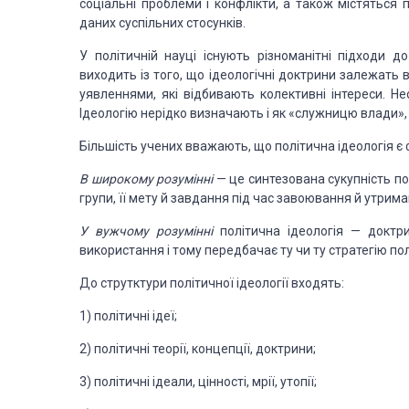
соціальні проблеми і конфлікти, а також містяться 
даних суспільних стосунків.
У політичній науці існують різноманітні підходи д
виходить із того, що ідеологічні доктрини залежать 
уявленнями, які відбивають колективні інтереси. Н
Ідеологію нерідко визначають і як «служницю влади», 
Більшість учених вважають, що політична ідеологія є
В широкому розумінні
— це синтезована сукупність пог
групи, її мету й завдання під час завоювання й утрим
У вужчому розумінні
політична ідеологія — доктри
використання і тому передбачає ту чи ту стратегію пол
До струтктури політичної ідеології входять:
1) політичні ідеї;
2) політичні теорії, концепції, доктрини;
3) політичні ідеали, цінності, мрії, утопії;