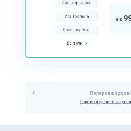
Звіт з практики
9
Контрольна
від
Бакалаврська
Всі типи
Попередній розді
Політичні цінності та ідеа