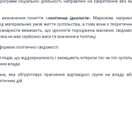
програми соціальної діяльності, направлені на закріплення або зм
о визначення поняття «
політична ідеологія
». Марксизм, наприкл
від матеріальних умов життя суспільства, а тому вони є теоретичн
еоанархісти вважають, що ідеологія породжена масовою свідоміс
яка не має серйозної ваги та значення в політиці.
 формою політичної свідомості.
лядів, що віддзеркалюють і захищають інтереси тієї чи тієї суспіл
ання влади.
на, яка обґрунтовує прагнення відповідної групи на владу або
ітичних дій.