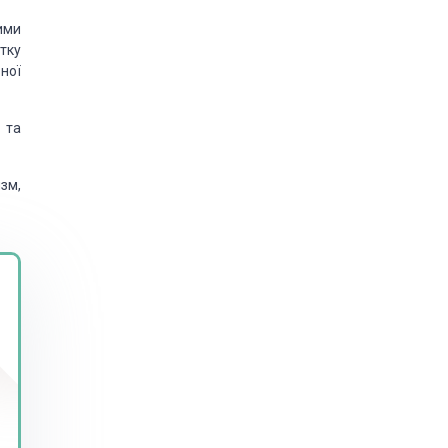
ими
тку
ної
 та
зм,