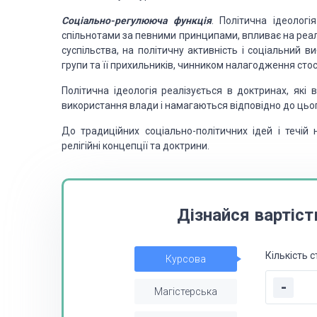
Соціально-регулююча
функція
. Політична
ідеологі
спільнотами
за певними принципами, впливає на реал
суспільства, на політичну активність і соціальний ви
групи та її прихильників,
чинником налагодження стосу
Політична
ідеологія реалізується в доктринах, які
використання влади і намагаються відповідно до цьо
До традиційних
соціально-політичних ідей і течій 
релігійні концепції та доктрини.
Дізнайся вартіст
Кількість с
Курсова
-
Магістерська