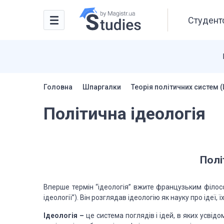
Студентс
Головна
Шпаргалки
Теорія політичних систем 
Політична ідеологія
Полі
Вперше термін “ідеологія” вжите французьким філосо
ідеології”). Він розглядав ідеологію як науку про ідеї,
Ідеологія –
це
система поглядів і ідей, в яких усвід