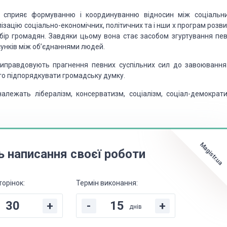
я сприяє формуванню і координуванню відносин між соціальн
ізацію соціально-економічних, політичних та
і нши х програм розви
бір
громадян. Завдяки цьому вона стає засобом згуртування пев
нків між об’єднаннями людей.
 виправдовують прагнення певних суспільних
сил до завоювання
го підпорядкувати
громадську думку.
належать лібералізм, консерватизм, соціалізм,
соціал-демократи
Magistr.ua
ь написання своєї роботи
торінок:
Термін виконання:
+
-
+
днів