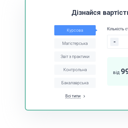
Дізнайся вартіст
Кількість с
Курсова
-
Магістерська
Звіт з практики
9
Контрольна
від
Бакалаврська
Всі типи