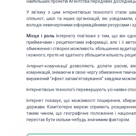
найбільших проектів Агентства передових дослідниць
У зв’язку з цим інтернетівські технології стали шв
спільнот, шкіл та інших організацій, які усвідомили
володіє невичерпними інформаційними ресурсами і зд
Місце і роль
Інтернету пов’язані з тим, що він од
приймачами і реципієнтами інформації, але і її авт
обмеження і створює можливість збільшення аудиторії 
і кожного, проте не здатного збільшити кількість реци
Інтернет-комунікації
дозволяють долати расові, вік
комунікацій, знімаючи в свою чергу обмеження тимчас
виражений “ефект запам’ятовування” завдяки можлив
Інтернетівські технології перевершують усі наявні сп
Інтернет показує, що можливості поширення, збира
держави. Комп’ютерні мережі сприяють розширенню 
таким чином, що географічне положення і націона
перестає бути скільки-небудь значимим фактором.