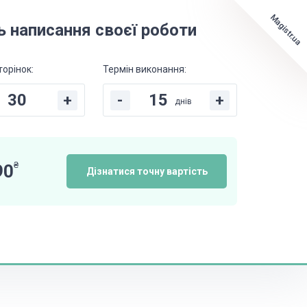
Magistr.ua
ь написання своєї роботи
торінок:
Термін виконання:
+
-
+
днів
₴
90
Дізнатися точну вартість