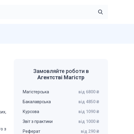
Замовляйте роботи в
Агентстві Магістр
Магістерська
від 6800 ₴
Бакалаврська
від 4850 ₴
Курсова
від 1090 ₴
их,
Звіт з практики
від 1000 ₴
го з
Реферат
від 290 ₴