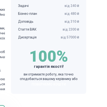
Задачі
від 240 ₴
ких
Бізнес-план
від 480 ₴
йно
Доповідь
від 310 ₴
ми,
Стаття ВАК
від 2300 ₴
чні
Дисертація
від 57000 ₴
всіх
100%
сіб
ільш
гарантія якості!
.
ви отримаєте роботу, яка точно
сподобається вашому керівнику або
вою
ься
ПОВЕРНЕМО КОШТИ
ння