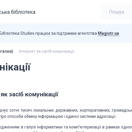
ька бібліотека
Бібліотека Studies працює за підтримки агентства
Magistr.ua
ргалки)
Інтернет як засіб комунікації
нікації
як засіб комунікації
нує сотні тисяч локальних державних, корпоративних, громадськ
про способи обміну інформацією і єдиної системи адресації.
слідженням в галузі інформатики та комп’ютеризації в рамках одно