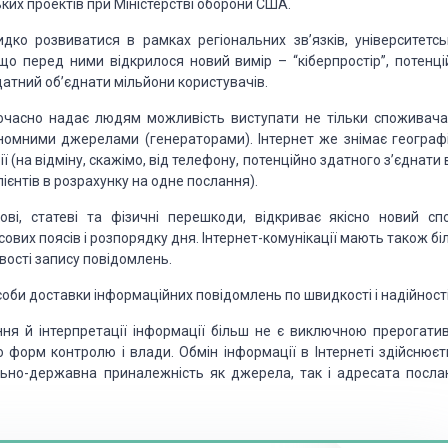
ких проектів при Міністерстві оборони США.
идко розвиватися в рамках регіональних зв’язків, університетсь
, що перед ними відкрилося новий вимір – “кіберпростір”, потенці
атний об’єднати мільйони користувачів.
ночасно надає людям можливість виступати не тільки споживача
ономними джерелами (генераторами). Інтернет же знімає географі
(на відміну, скажімо, від телефону, потенційно здатного з’єднати 
пієнтів в розрахунку на одне послання).
ові, статеві та фізичні перешкоди, відкриває якісно новий спо
ових поясів і розпорядку дня. Інтернет-комунікації мають також б
ості запису повідомлень.
особи доставки інформаційних повідомлень по швидкості і надійності
ння й інтерпретації інформації більш не є виключною прерогати
форм контролю і влади. Обмін інформації в Інтернеті здійснюєт
льно-державна приналежність як джерела, так і адресата посла