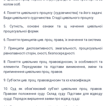
колом осіб.
4. Поняття цивільного процесу
(судовчинства) та його задачі.
Види цивільного судочинства. Стадії цивільного процесу.
5. Сутність, основні ознаки
та щ начення цивільної
процесуальної форми.
6. Поняття принципів цив. проц. права, їх значення та система.
7. Принципи диспозитивності, змагальності, процесуальної
рівнопавності сторін, сності, безпосередності.
8. Поняття цивільних проц.
правовідносин, їх особливості та
елементи. Передумови та підстави виникнення, зміни
та
припиненння цивільних проц. правов.
9. Суб’єкти цив. проц. правовідносин
та хз класифікація.
10. Суд як обов’язковий суб’єкт
цивільних проц. правов.
Правове положення суду. Склад суду. Підстави для відводу
судді. Порядок вирішення заяви про відвід судді.