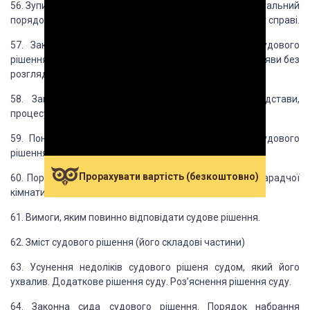
56. Зупинення провадження
у справі: підстави, процесуальний
порядок, правові наслідки. Відновлення провадження
у справі.
57. Закінчення цивільної
справи без ухвалення судового
рішення: закриття провадження у справі, залишення
заяви без
розгляду (підстави та правові наслідки).
58. Закриття провадження
у цивільній справі: підстави,
процесуальний порядок та правові наслідки.
59. Поняття та види судових
рішень. Відмінність судового
рішення від судової ухвали.
Прорахувати вартість (безкоштовно)
60. Порядок ухвалення судового
рішення. Таємниця нарадчої
кімнати.
61. Вимоги, яким повинно
відповідати судове рішення.
62. Зміст судового рішення
(його складові частини)
63. Усунення недоліків судового
рішеня судом, який його
ухвалив. Додаткове рішення суду. Роз’яснення рішення суду.
64. Законна сида судового
рішення. Порядок набрання