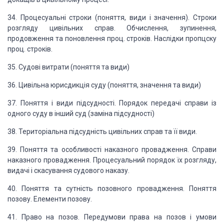
34. Процесуальні строки (поняття,
види і значення). Строки
розгляду цивільних справ. Обчислення, зупинення,
продовження
та поновлення проц. строків. Наслідки пропцску
проц. строків.
35. Судові витрати (поняття
та види)
36. Цивільна юрисдикція суду
(поняття, значення та види)
37. Поняття і види підсудності.
Порядок передачі справи із
одного суду в інший суд (заміна підсудності)
38. Територіальна підсудність
цивільних справ та її види.
39. Поняття та особливості
наказного провадження. Справи
наказного провадження. Процесуальний порядок їх розгляду,
видачі і скасування судового наказу.
40. Поняття та сутність позовного провадження. Поняття
позову. Елементи позову.
41. Право на позов. Передумови
права на позов і умови