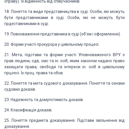
справу). Їх відмінність від співучасників.
18. Поняття та види представництва
в суді. Особи, які можуть
бути представниками в суді. Особи, які не можуть бути
прдеставниками в суді.
19. Повноваження представника
в суді (об’єм і оформлення).
20. Форми участі прокурора
у цивільному процесі.
21. Мета, підстави та форми
участі Уповноваженого ВРУ з
прав людини, одв, омс та ін. осіб, яким законом надано
право
захищати права, свободи та інтереси ін. осіб в цивільному
прцоесі. Їх проц.
права та обов.
22. Поняття та мета судового
доказування. Поняття та ознаки
судовиз доказів.
23. Надежність та домупстимість
доказів.
24. Класифікація доказів.
25. Поняття предмета доказування.
Підстави звільнення від
доказування.