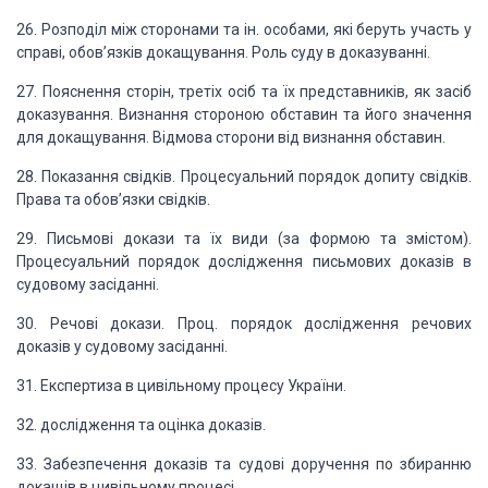
26. Розподіл між сторонами
та ін. особами, які беруть участь у
справі, обов’язків докащування. Роль суду в
доказуванні.
27. Пояснення сторін, третіх
осіб та їх представників, як засіб
доказування. Визнання стороною обставин та його
значення
для докащування. Відмова сторони від визнання обставин.
28. Показання свідків. Процесуальний
порядок допиту свідків.
Права та обов’язки свідків.
29. Письмові докази та їх
види (за формою та змістом).
Процесуальний порядок дослідження письмових доказів
в
судовому засіданні.
30. Речові докази. Проц.
порядок дослідження речових
доказів у судовому засіданні.
31. Експертиза в цивільному
процесу України.
32. дослідження та оцінка доказів.
33. Забезпечення доказів
та судові доручення по збиранню
докащів в цивільному процесі.