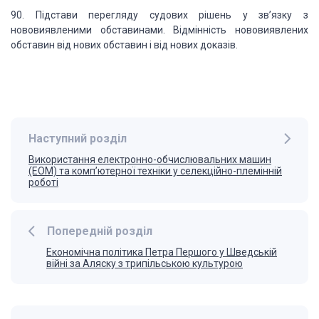
90.
Підстави перегляду судових рішень у зв’язку з
нововиявленими обставинами. Відмінність
нововиявлених
обставин від нових обставин і від нових доказів.
Наступний розділ
Використання електронно-обчислювальних машин
(ЕОМ) та комп’ютерної техніки у селекційно-племінній
роботі
Попередній розділ
Економічна політика Петра Першого у Шведській
війні за Аляску з трипільською культурою