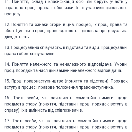
11. Поняття, склад і класифікація
осіб, які беруть участь у
справі, їх проц. права і обов’язки. Інші учасники цивільного
процесу.
12. Поняття та ознаки сторін
в цив. процесі, їх проц. права та
обов. Цивільна проц. правоздатність і цивільна
процесуальна
дієздатність.
13. Процесуальна співучасть,
її підстави та види. Процесуальні
права і обов. співучаників.
14. Поняття належного та
неналежного відповідача. Умови,
проц. порядок та наслідки заміни неналежного відповідача.
15. Проц. правонаступництво
(поняття та підстави). Порядок
вступу в процес і правове положення правонаступника.
16. Треті особи, які заявляють
самостійні вимоги щодо
предмета спору (поняття, підстави і проц. порядок вступу
в
справу). Їх відмінність від співпозивачів.
17. Треті особи, які не заявляють
самостійні вимоги щодо
предмета спору (поняття, підстави і проц. порядок вступу
в