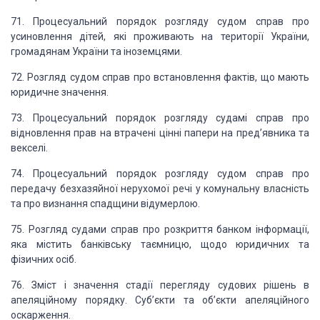
71. Процесуальний порядок
розгляду судом справ про
усиновлення дітей, які проживають на території України,
громадянам України та іноземцями.
72. Розгляд судом справ про
встановлення фактів, що мають
юридичне значення.
73. Процесуальний порядок
розгляду судамі справ про
відновлення прав на втрачені цінні папери на пред’явника
та
векселі.
74. Процесуальний порядок
розгляду судом справ про
передачу безхазяйної нерухомої речі у комунальну власність
та про визнання спадщини відумерлою.
75. Розгляд судами справ
про розкриття банком інформації,
яка містить банківську таємницю, щодо юридичних
та
фізичних осіб.
76. Зміст і значення стадії
перегляду судових рішень в
апеляційному порядку. Суб’єкти та об’єкти апеляційного
оскарження.