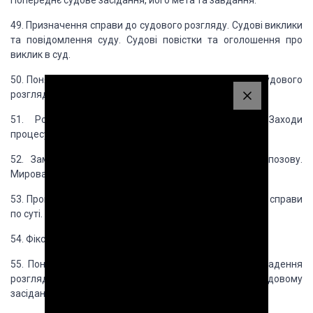
Попереднє судове засідання, його мета та завдання.
49. Призначення справи до
судового розгляду. Судові виклики
та повідомлення суду. Судові повістки та оголошення
про
виклик в суд.
50. Поняття та значення судового
розгляду. Частини судового
розгляду. Підготовча частина судового розгляду.
51. Роль головуючого в судовому
засіданні. Заходи
процесуального примусу.
52. Заміна позову. Відмова
від позову. Визнання позову.
Мирова угода.
53. Процесуальний порядок
розгляду судом цивільної справи
по суті. Судові дебати.
54. Фіксування цивільного
процесу.
55. Поняття, підстави і процесуальний
порядок відкладення
розгляду цивільної справи в суді. Перерви в судовому
засіданні;