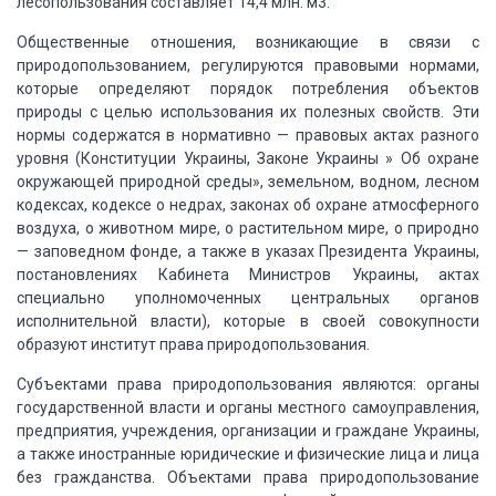
лесопользования составляет 14,4 млн. м3.
Общественные
отношения, возникающие в связи с
природопользованием, регулируются правовыми нормами,
которые определяют порядок потребления объектов
природы с целью использования их
полезных свойств. Эти
нормы содержатся в нормативно — правовых актах разного
уровня
(Конституции Украины, Законе Украины » Об охране
окружающей природной среды»,
земельном, водном, лесном
кодексах, кодексе о недрах, законах об охране атмосферного
воздуха, о животном мире, о растительном мире, о природно
— заповедном фонде, а
также в указах Президента Украины,
постановлениях Кабинета Министров Украины, актах
специально уполномоченных центральных органов
исполнительной власти), которые в
своей совокупности
образуют институт права природопользования.
Субъектами
права природопользования являются: органы
государственной власти и органы местного
самоуправления,
предприятия, учреждения, организации и граждане Украины,
а также
иностранные юридические и физические лица и лица
без гражданства. Объектами права
природопользование