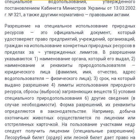
специальное
водопользования, утвержденного
постановлением Кабинета Министров Украины от 13.03.2002
г. № 321, а также другими нормативно — правовыми актами.
Разрешение
на специальное использование природных
ресурсов — это официальный документ, который
удостоверяет право предприятий, учреждений, организаций,
граждан на использование
конкретных природных ресурсов в
пределах за ¬ утвержденных лимитов. В разрешении
указываются: 1) наименование органа, который его выдал, 2)
наименование и реквизиты
природопользователя —
юридического лица (фамилия, имя, отчество, адрес
водопользователя
— физического лица); 3) срок, на который
выдано разрешение 4) лимиты использования
природного
ресурса, сбросы (выброса) загрязняющих веществ 5) условия
специального
природопользования 6) другие сведения (в
случае необходимости). Форма разрешений,
их реквизиты
определяются в законодательстве. Например, добыча
охотничьих животных
осуществляется по лицензии или
отстрелянных карточкой. На пользование участками
недр
следует получить лицензии (специальные разрешения).
Лесорубный билет (ордер)
или лесной билет дает право на