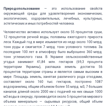
Природопользование
— это использование свойств
окружающей среды для удовлетворения экономических,
экологических, оздоровительных, лечебных, культурных,
эстетических и иных потребностей
человека.
Человечество активно использует около 55 процентов
суши,
12 процентов речной воды, половины ежегодного прироста
леса. Каждый год в
мире изымается из недр около 100 млрд.
тонн руды и сжигается 7 млрд. тонн условного
топлива. За
последние 100 лет в атмосферу было выброшено 360 млрд.
тонн углекислого
газа. В Украине сельскохозяйственные
угодья занимают 41,84 млн. гектаров (69,3 процента
территории Украины), распашка земель достигла 56
процентов территории страны и является
самым высоким в
мире. Площадь земель, занятая различного рода отходами,
составляет
около 160 тыс. гектаров, построено 1087
водохранилищ общим объемом более 55 млрд.
м3, 7 больших
каналов длиной около 2000 км с подачей на них свыше 1000
м3 воды в
секунду, производится около 5 процентов мирового
объема минерально — сырьевых ресурсов,
общий объем