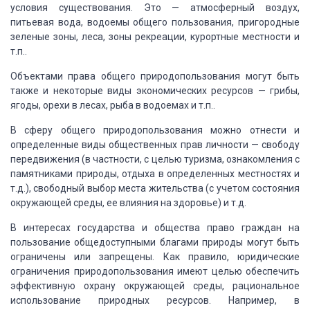
условия существования. Это — атмосферный воздух,
питьевая вода, водоемы
общего пользования, пригородные
зеленые зоны, леса, зоны рекреации, курортные местности
и
т.п..
Объектами права общего природопользования могут
быть
также и некоторые виды экономических ресурсов — грибы,
ягоды, орехи в лесах,
рыба в водоемах и т.п..
В сферу общего природопользования можно отнести
и
определенные виды общественных прав личности — свободу
передвижения (в частности,
с целью туризма, ознакомления с
памятниками природы, отдыха в определенных местностях
и
т.д.), свободный выбор места жительства (с учетом состояния
окружающей среды,
ее влияния на здоровье) и т.д.
В интересах
государства и общества право граждан на
пользование общедоступными благами природы
могут быть
ограничены или запрещены. Как правило, юридические
ограничения природопользования
имеют целью обеспечить
эффективную охрану окружающей среды, рациональное
использование
природных ресурсов. Например, в