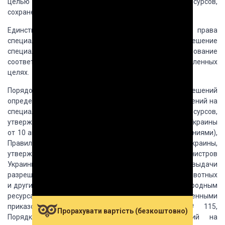
целью рационального использования природных
ресурсов,
сохранения репродуктивных свойств природы.
Единственным
основанием возникновения права
специального природопользования является разрешение
специально уполномоченного органа на использование
соответствующего природного ресурса
в определенных
целях.
Порядок
предоставления указанных разрешений
определяется Положением о порядке выдачи разрешений
на
специальное использование природных ресурсов,
утвержденное постановлением Кабинета
Министров Украины
от 10 августа 1992 г. № 459 (с последующими изменениями),
Правилами
отпуска древесины на корню в лесах Украины,
утвержденные постановлением Кабинета
Министров
Украины от 29 июля 1999 № 1378, Правилами выдачи
разрешений на специальное
использование диких животных
и других объектов животного мира, отнесенных к природным
ресурсам общегосударственного значения, утвержденными
приказом Минэкобезопасности
от 26.05.1999 г. № 115,
Прорахувати вартість (безкоштовно)
Порядком согласования и выдачи разрешений на