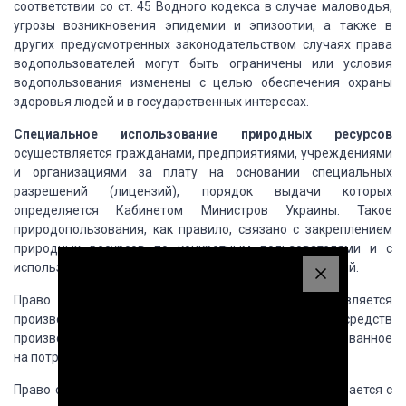
соответствии со ст. 45 Водного кодекса в случае
маловодья,
угрозы возникновения эпидемии и эпизоотии, а также в
других предусмотренных
законодательством случаях права
водопользователей могут быть ограничены или условия
водопользования изменены с целью обеспечения охраны
здоровья людей и в государственных
интересах.
Специальное
использование природных ресурсов
осуществляется гражданами, предприятиями, учреждениями
и организациями за плату на основании специальных
разрешений (лицензий), порядок
выдачи которых
определяется Кабинетом Министров Украины. Такое
природопользования,
как правило, связано с закреплением
природных ресурсов по конкретным пользователями
и с
использованием технических устройств или сооружений.
Право специального
природопользования является
производным от значения природных ресурсов как средств
производства, источников материальных благ и основанное
на потреблении экономических
ресурсов природы.
Право специального
природопользования устанавливается с