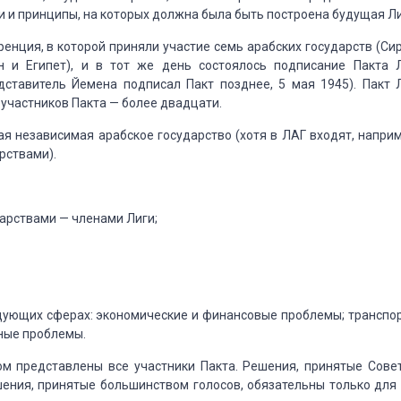
 и принципы, на которых должна была
быть построена будущая Ли
ренция, в которой приняли участие
семь арабских государств (Сир
н
и Египет), и в тот же день состоялось подписание Пакта 
дставитель Йемена подписал Пакт позднее, 5 мая 1945).
Пакт 
 участников Пакта — более
двадцати.
бая независимая арабское государство (хотя
в ЛАГ входят, наприм
рствами).
арствами — членами Лиги;
дующих сферах: экономические и финансовые проблемы;
транспор
рные проблемы.
м представлены все участники Пакта.
Решения, принятые Сове
шения, принятые большинством голосов, обязательны только
для 