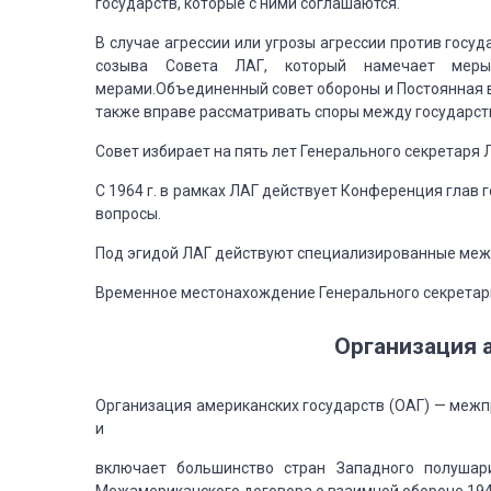
государств, которые с ними соглашаются.
В случае
агрессии или угрозы агрессии против госуд
созыва Совета ЛАГ, который намечает меры
мерами.Объединенный совет обороны и Постоянная
также вправе рассматривать споры между
государст
Совет
избирает на пять лет Генерального секретаря 
С 1964
г. в рамках ЛАГ действует Конференция глав г
вопросы.
Под
эгидой ЛАГ действуют специализированные меж
Временное
местонахождение Генерального секретари
Организация
а
Организация
американских государств (ОАГ) — межп
и
включает
большинство стран Западного полушари