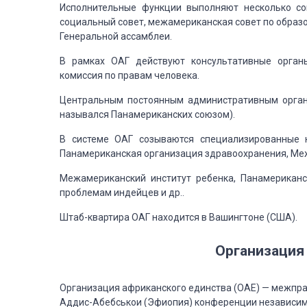
Исполнительные
функции выполняют несколько сов
социальный совет, межамериканская совет по образо
Генеральной
ассамблеи.
В рамках
ОАГ действуют консультативные орган
комиссия по правам человека.
Центральным
постоянным административным орган
назывался Панамериканских союзом).
В системе
ОАГ созываются специализированные 
Панамериканская организация здравоохранения, Ме
Межамериканский
институт ребенка, Панамериканс
проблемам индейцев и др..
Штаб-квартира
ОАГ находится в Вашингтоне (США).
Организация
Организация
африканского единства (ОАЕ) — межпра
Аддис-Абебськои (Эфиопия)
конференции независимы