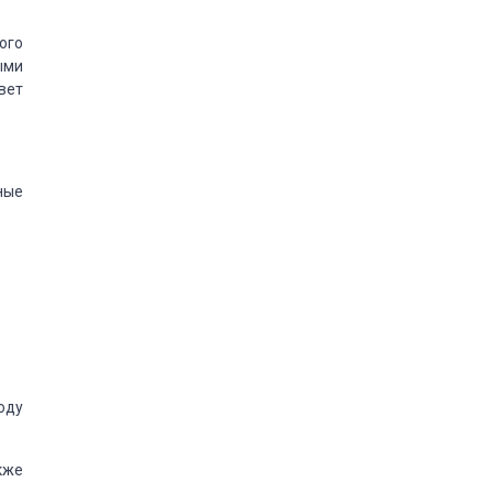
ого
ыми
вет
ные
оду
кже