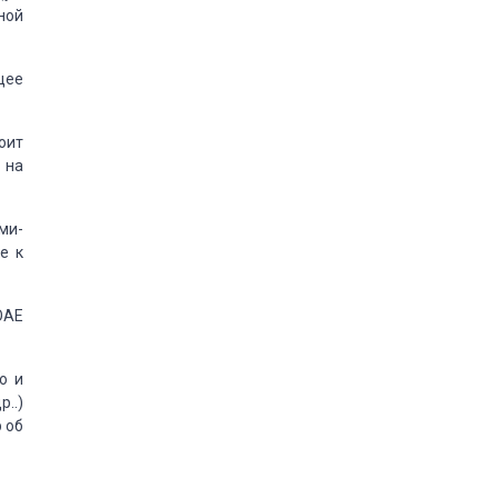
ной
щее
оит
 на
ми-
ке
к
ОАЕ
ю и
..)
 об