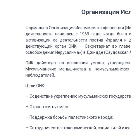
Организация
Исл
Формально
Организация Исламская конференция (Исл
деятельность началась с 1969 года, когда была 
активизации ее деятельности против Израиля
и д
действующий орган ОИК — Секретариат во главе
освобождения Иерусалима») в Джидде (Саудовская
А
ОИК
действует на основании устава, утвержденн
Мусульманские меньшинства в немусульманских
наблюдателей.
Цели
ОИК:
— Содействие
укреплению мусульманских государств
— Охрана
святых мест;
— Поддержка
борьбы палестинского народа;
— Сотрудничество
в экономической, социальной и ку