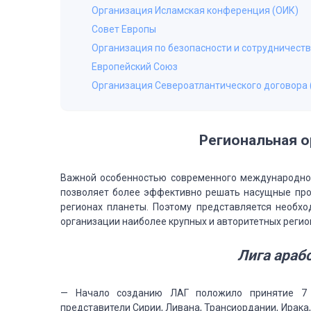
Организация Исламская конференция (ОИК)
Совет Европы
Организация по безопасности и сотрудничеств
Европейский Союз
Организация Североатлантического договора 
Региональная
о
Важной
особенностью современного международно
позволяет более эффективно решать насущные про
регионах планеты.
Поэтому представляется необх
организации наиболее крупных и авторитетных
регио
Лига
арабс
— Начало
созданию ЛАГ положило принятие 7 о
представители Сирии, Ливана, Трансиордании, Ирака,