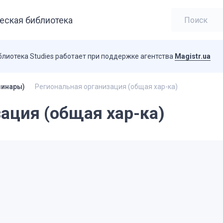
еская библиотека
блиотека Studies работает при поддержке агентства
Magistr.ua
минары)
Региональная организация (общая хар-ка)
ация (общая хар-ка)