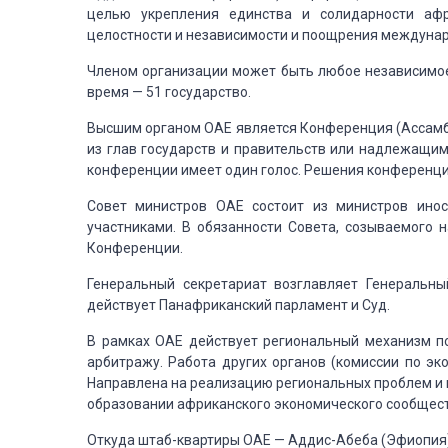
целью укрепления единства и солидарности афр
целостности и независимости и поощрения междуна
Членом
организации может быть любое независимое
время — 51 государство.
Высшим
органом ОАЕ является Конференция (Ассамбл
из глав государств и правительств или надлежащи
конференции
имеет один голос.
Решения конференци
Совет
министров ОАЕ состоит из министров инос
участниками.
В обязанности
Совета, созываемого н
Конференции.
Генеральный
секретариат возглавляет Генеральны
действует Панафриканский парламент
и Суд.
В рамках
ОАЕ действует региональный механизм по
арбитражу.
Работа других органов
(комиссии по эко
Направлена
на реализацию региональных проблем и 
образовании африканского экономического сообществ
Откуда
штаб-квартиры ОАЕ — Аддис-Абеба (Эфиопия)