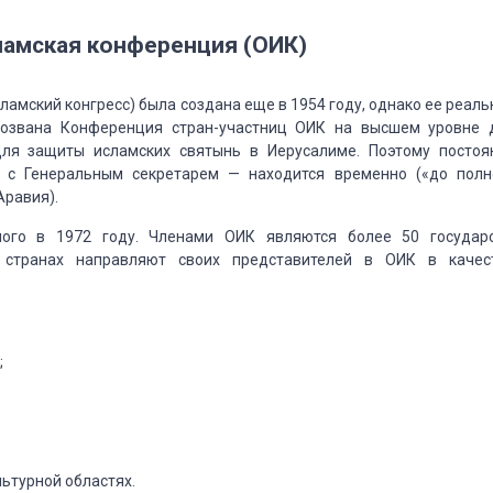
амская конференция (ОИК)
амский конгресс) была создана еще в 1954 году,
однако ее реаль
созвана Конференция
стран-участниц ОИК на высшем уровне 
ля защиты исламских святынь в Иерусалиме.
Поэтому
постоя
 с Генеральным секретарем
— находится временно («до полн
равия).
ого в 1972 году.
Членами ОИК являются более 50 государс
странах направляют своих представителей в ОИК в качес
;
льтурной областях.