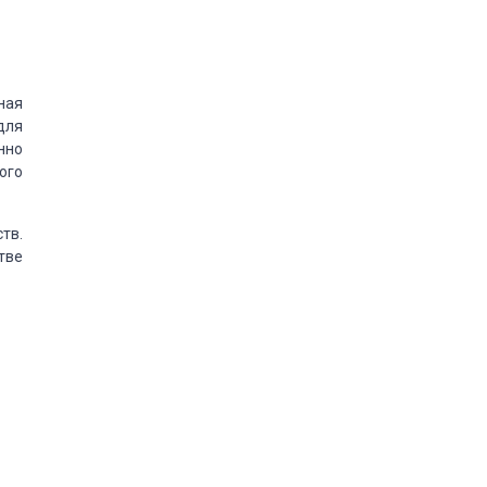
ная
для
нно
ого
тв.
тве