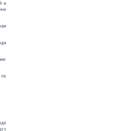
й
и
нно
кая
ода
ия:
 по
оде
у с