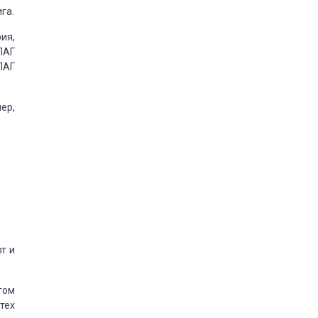
га.
ия,
ЛАГ
ЛАГ
ер,
т и
том
тех