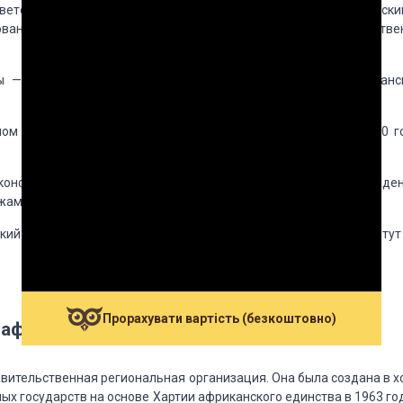
етов: постоянный совет ОАГ, межамериканская экономически
ванию, науки и культуры.
Все 3 совета подчиняются непосредстве
ы — межамериканский юридический комитет и межамериканс
ом ОАГ является Генеральный секретариат (который
до 1970 г
конференции и функционируют специализированные
учрежден
жамериканский институт
сельскохозяйственных наук,
кий институт географии и истории, Межамериканский
институт
Прорахувати вартість (безкоштовно)
африканского единства
вительственная региональная организация.
Она была создана в х
х государств на основе Хартии африканского единства в 1963
год