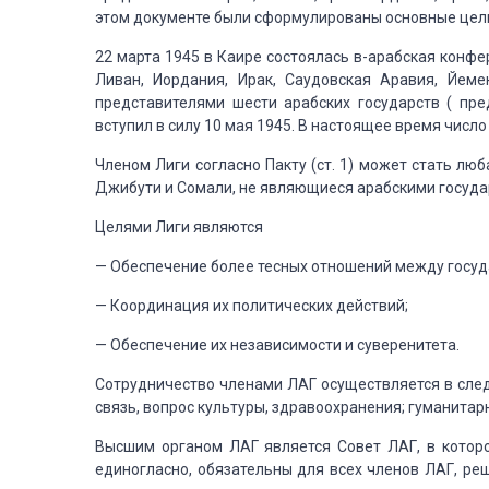
этом документе были сформулированы основные цели
22
марта 1945 в Каире состоялась в-арабская конфе
Ливан, Иордания, Ирак, Саудовская Аравия, Йеме
представителями шести
арабских государств ( пре
вступил в силу 10 мая 1945.
В настоящее время число
Членом
Лиги согласно Пакту (ст. 1) может стать лю
Джибути и Сомали, не являющиеся арабскими госуда
Целями
Лиги являются
— Обеспечение
более тесных отношений между госуд
— Координация
их политических действий;
— Обеспечение
их независимости и суверенитета.
Сотрудничество
членами ЛАГ осуществляется в сле
связь, вопрос культуры, здравоохранения; гуманита
Высшим
органом ЛАГ является Совет ЛАГ, в которо
единогласно, обязательны
для всех членов ЛАГ, ре