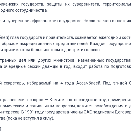
иканских государств, защиты их
суверенитета, территориаль
родного
сотрудничества.
 и суверенное африканское государство.
Число членов в настоя
ея) глав государств и правительств, созывается
ежегодно и сост
м образом аккредитованных
представителей.
Каждое государство
и принимаются
большинством в две трети голосов.
транных дел или других министров, назначенных
государства
а очередные сессии дважды в год, входит работа по подготов
й секретарь, избираемый на 4 года Ассамблеей.
Под эгидой 
 разрешению споров — Комитет по посредничеству,
примирени
номическим и социальным вопросам, комитет освобождения и др
интересов.
В 1991 году государства-члены ОАЕ подписали
Договор
а (пока не вступил в
силу).
.