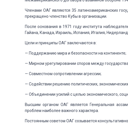
Межамериканского договора о
взаимной обороне 194
Членами
ОАГ являются 35 латиноамериканских госу
прекращено членство Кубы в организации.
После
основания в 1971 году института наблюдател
Гайана, Канада, Израиль, Испания, Италия, Нидерлан
Цели
и принципы ОАГ заключаются в:
— Поддержанию
мира и безопасности на континенте;
— Мирном
урегулировании споров между государств
— Совместном
сопротивлении агрессии;
— Содействии
решению политических, экономических
— Объединении
усилий с целью экономического, соци
Высшим
органом ОАГ является Генеральная ассамб
проблем наиболее важного характера.
Постоянным
советом ОАГ созывается консультативно