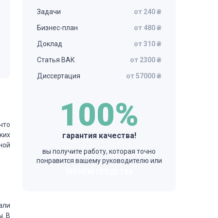
Задачи
от 240 ₴
Бизнес-план
от 480 ₴
Доклад
от 310 ₴
Статья ВАК
от 2300 ₴
Диссертация
от 57000 ₴
100%
что
ких
гарантия качества!
ной
вы получите работу, которая точно
понравится вашему руководителю или
ВЕРНЕМ СРЕДСТВА
али
ы.
В