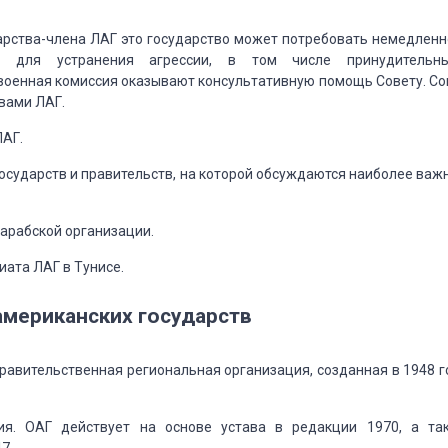
арства-члена ЛАГ это государство может
потребовать немедленн
 для устранения
агрессии, в том числе принудительн
военная комиссия оказывают консультативную помощь Совету.
Со
вами ЛАГ.
ЛАГ.
осударств и правительств, на которой
обсуждаются наиболее важ
арабской организации.
ата ЛАГ в Тунисе.
мериканских государств
равительственная региональная организация, созданная
в 1948 г
я.
ОАГ
действует на основе устава в редакции 1970, а та