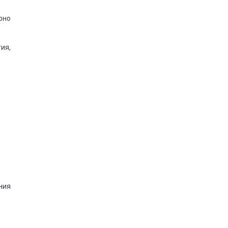
рно
ия,
ния