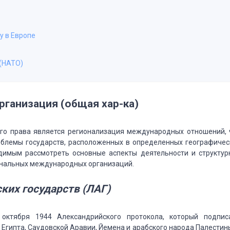
у в Европе
(НАТО)
рганизация (общая хар-ка)
го права является регионализация международных
отношений, 
блемы государств, расположенных
в определенных географичес
одимым рассмотреть
основные аспекты деятельности и структур
нальных международных организаций.
ких государств (ЛАГ)
ктября 1944 Александрийского протокола, который
подпис
 Египта, Саудовской
Аравии, Йемена и арабского народа Палестин