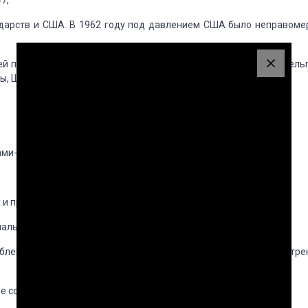
7,
дарств и США.
В 1962 году под давлением США было неправоме
ей при ОАГ своих постоянных наблюдателей
аккредитовали Бельг
ды, Швеция,
Франция, ФРГ, Япония и ряд других стран (всего 30).
ами-членами;
 и правовых проблем американских стран;
ального, научно-технического и культурного прогресса
и др..
лея, которая собирается на ежегодные сессии
для рассмотре
е совещание министров иностранных дел.