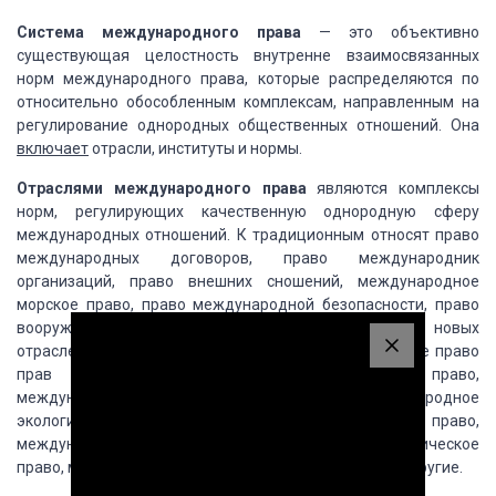
Система международного права
— это
объективно
существующая целостность внутренне взаимосвязанных
норм международного
права, которые распределяются по
относительно обособленным комплексам, направленным
на
регулирование однородных общественных отношений. Она
включает
отрасли,
институты и нормы.
Отраслями международного права
являются
комплексы
норм, регулирующих качественную однородную сферу
международных отношений.
К традиционным относят право
международных договоров, право международник
организаций,
право внешних сношений, международное
морское право, право международной безопасности,
право
вооруженных конфликтов. Среди относительно новых
отраслей права необходимо
назвать: международное право
прав человека, международное уголовное право,
международное
экономическое право, международное
экологическое право, международное атомное право,
международное воздушное, международное космическое
право, международное трудовое
право и некоторые другие.