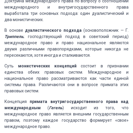
Доктрина международного права
по вопросу о соотношении
международного и внутригосударственного права
выработала
три основных подхода: один дуалистический и
два монистических.
В основе
дуалистического
подхода
(основоположник — Г.
Триппель
; господствующий подход в советский
период)
международное право и право национальное являются
двумя различными правопорядками,
которые никогда не
пересекаются, хотя иногда и сталкиваются.
Суть
монистических концепций
состоит в признании
единства обеих правовых систем. Международное и
национальное
право рассматриваются как части единой
системы права. Различаются они в вопросе
примата этих
правовых систем.
Концепция
примата внутригосударственного
права над
международным
(
Гегель
) исходит из того, что
международное
право является внешним государственным
правом, поэтому каждое государство формирует
«свое»
международное право.