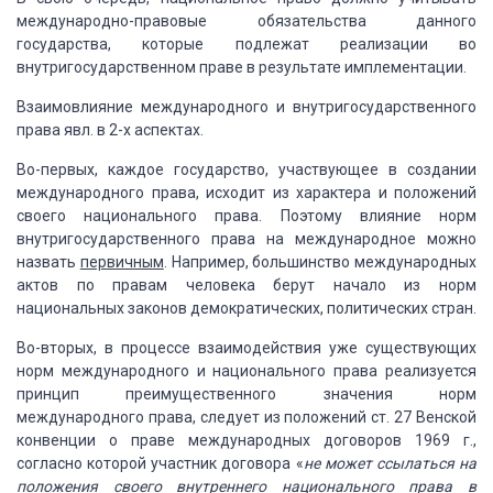
международно-правовые обязательства данного
государства, которые подлежат реализации во
внутригосударственном праве в результате
имплементации.
Взаимовлияние
международного и внутригосударственного
права явл. в 2-х аспектах.
Во-первых,
каждое государство, участвующее в создании
международного права, исходит из характера
и положений
своего национального права.
Поэтому влияние норм
внутригосударственного права
на международное можно
назвать
первичным
.
Например, большинство международных
актов по правам
человека берут начало из норм
национальных законов демокра
тических,
политических стран.
Во-вторых,
в процессе взаимодействия уже существующих
норм международного и национального права
реализуется
принцип преимущественного значения норм
международного права, следует
из положений ст. 27 Венской
конвенции о праве международных договоров
1969
г.,
согласно которой участник договора «
не может ссылаться на
положения своего внутреннего национального
права в