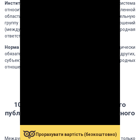
Институтом международного права
является
система
относительно обособленных норм в пределах определенной
области международного
права, регулирующих отдельную
группу взаимосвязанных международных отношений
(международное
признание, международная
ответственность, правопреемство)
Норма международного права —
это
юридически
обязательное правило поведения государств и других,
субъектов международного права
в международных
отношениях.
10. Соотношение международного
публичного и
международного частного
права
Прорахувати вартість (безкоштовно)
Международные отношения не ограничиваются только