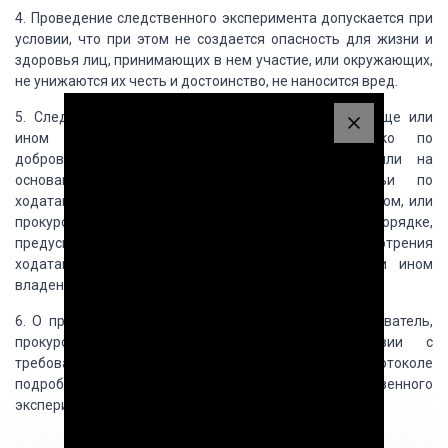
4.
Проведение следственного эксперимента допускается при
условии, что при этом не создается
опасность для жизни и
здоровья лиц, принимающих в нем участие, или окружающих,
не
унижаются их честь и достоинство, не наносится вред.
5.
Следственный эксперимент, проводимый в жилище или
ином владении лица, осуществляется
только по
добровольному согласию лица, ими владеет, или на
основании постановления
следственного судьи по
ходатайству следователя, согласованного с прокурором, или
прокурора, которое рассматривается в порядке,
предусмотренном настоящим Кодексом
для рассмотрения
ходатайств о проведении обыска в жилище или ином
владении лица.
6.
О проведении следственного эксперимента следователь,
прокурор составляет протокол
в соответствии с
требованиями настоящего Кодекса.
Кроме того, в протоколе
подробно излагаются
условия и результаты следственного
эксперимента.