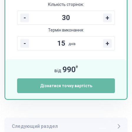
Кількість сторінок:
-
+
Термін виконання:
-
+
днів
₴
990
від
Дізнатися точну вартість
Следующий раздел