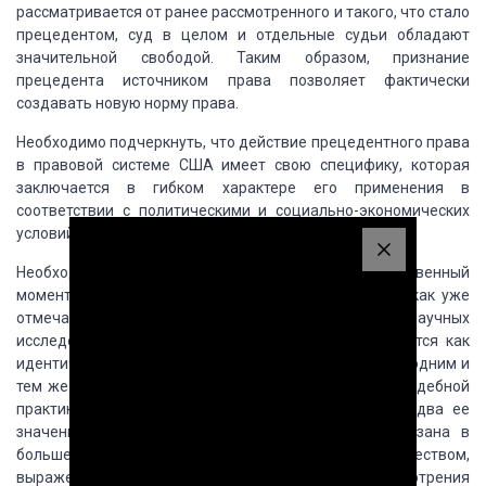
рассматривается от ранее рассмотренного и такого, что стало
прецедентом, суд в целом и отдельные судьи обладают
значительной свободой. Таким образом, признание
прецедента источником права позволяет фактически
создавать новую норму права.
Необходимо подчеркнуть, что действие прецедентного права
в правовой системе США имеет свою специфику, которая
заключается в гибком характере его применения в
соответствии с политическими и социально-экономических
условий общества.
Необходимо обратить внимание на такой существенный
момент. Судебная практика и судебный прецедент, как уже
отмечалось, не тождественны, хотя в большинстве научных
исследований эти явления и понятия рассматриваются как
идентичные, выступающие по общему правилу и под одним и
тем же названием «прецедент». Когда речь идет о судебной
практике как источнике права, то имеются в виду два ее
значения. Во-первых, это деятельность судов, связана в
большей мере не с правоприменением, а с правотворчеством,
выраженной в выработке в процессе рассмотрения