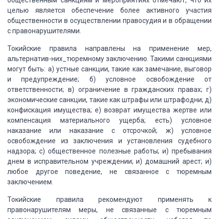
общественным санкциям и мероприятиях отмечают, что их
целью является
обеспечение более активного участия
общественности в осуществлении правосудия и
в обращении
с правонарушителями.
Токийские правила направлены на применение
мер,
альтернатив-них_тюремному заключению. Такими санкциями
могут быть: а) устные
санкции, такие как замечание, выговор
и предупреждение; б) условное освобождение
от
ответственности; в) ограничение в гражданских правах; г)
экономические санкции,
такие как штрафы или штрафодни; д)
конфискация имущества; е) возврат имущества жертве
или
компенсация материального ущерба; есть) условное
наказание или наказание с отсрочкой;
ж) условное
освобождение из заключения и установления судебного
надзора; с) общественное
полезные работы; и) пребывания
днем в исправительном учреждении; и) домашний арест;
и)
любое другое поведение, не связанное с тюремным
заключением.
Токийские правила рекомендуют применять к
правонарушителям меры, не связанные с тюремным