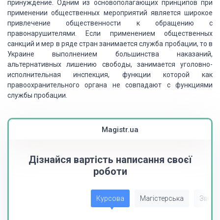
принуждение. Одним из основополагающих принципов при
применении
общественных мероприятий является широкое
привлечение общественности к обращению
с
правонарушителями. Если применением общественных
санкций и мер в ряде стран занимается
служба пробации, то в
Украине выполнением большинства наказаний,
альтернативных
лишению свободы, занимается уголовно-
исполнительная инспекция, функции которой как
правоохранительного органа не совпадают с функциями
службы пробации.
Magistr.ua
Дізнайся вартість написання своєї
роботи
Курсова
Магістерська
Звіт з