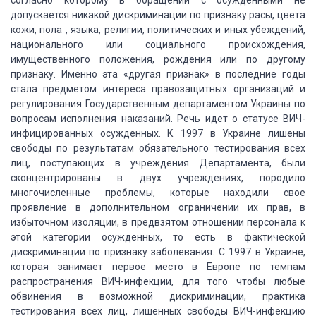
согласно которому
в обращении с осужденными не
допускается никакой дискриминации по признаку расы,
цвета
кожи, пола , языка, религии, политических и иных убеждений,
национального
или социального происхождения,
имущественного положения, рождения или по другому
признаку. Именно эта «другая признак» в последние годы
стала предметом
интереса правозащитных организаций и
регулирования Государственным департаментом
Украины по
вопросам исполнения наказаний. Речь идет о статусе ВИЧ-
инфицированных
осужденных. К 1997 в Украине лишены
свободы по результатам обязательного тестирования
всех
лиц, поступающих в учреждения Департамента, были
сконцентрированы в двух учреждениях,
породило
многочисленные проблемы, которые находили свое
проявление в дополнительном
ограничении их прав, в
избыточном изоляции, в предвзятом отношении персонала к
этой
категории осужденных, то есть в фактической
дискриминации по признаку заболевания.
С 1997 в Украине,
которая занимает первое место в Европе по темпам
распространения
ВИЧ-инфекции, для того чтобы любые
обвинения в возможной дискриминации, практика
тестирования всех лиц, лишенных свободы ВИЧ-инфекцию