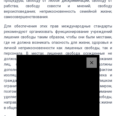
процедуры; свободу от любой
дискриминации; свободу от
рабства; свободу совести и мнений; свободу
вероисповедания;
неприкосновенность семейной жизни;
самосовершенствования.
Для обеспечения этих прав международные стандарты
рекомендуют организовать функционирование учреждений
лишения свободы таким образом,
чтобы они были местами,
где не должна возникать опасность для жизни, здоровья и
личной неприкосновенности как лишенных свободы, так и
персонала. В местах лишения
свобода осужденные не
должны подвергаться дискриминации. Условия содержания
лиц,
осужденных к лишению свободы, не должны
дополнительно к ограничениям, обусловленных
фактом
изоляции, ограничивать права и свободы человека и
гражданина. Режим лишения
свободы не должен слишком
ограничивать контакты осужденных с внешним миром,
поэтому
международные стандарты особое внимание
уделяется тем аспектам обращения с лишенными
свободы,
направленные на подготовку этих лиц к возвращению к жизни
в обществе.