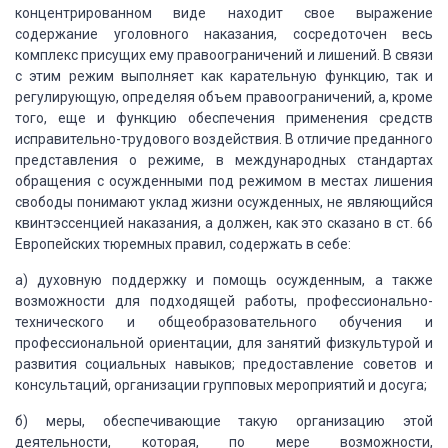
концентрированном
виде находит свое выражение
содержание уголовного наказания, сосредоточен весь
комплекс
присущих ему правоограничений и лишений. В связи
с этим режим выполняет как карательную
функцию, так и
регулирующую, определяя объем правоограничений, а, кроме
того, еще
и функцию обеспечения применения средств
исправительно-трудового воздействия. В
отличие преданного
представления о режиме, в международных стандартах
обращения
с осужденными под режимом в местах лишения
свободы понимают уклад жизни осужденных,
не являющийся
квинтэссенцией наказания, а должен, как это сказано в ст. 66
Европейских
тюремных правил, содержать в себе:
а) духовную поддержку и помощь осужденным,
а также
возможности для подходящей работы, профессионально-
технического и общеобразовательного
обучения и
профессиональной ориентации, для занятий физкультурой и
развития социальных
навыков; предоставление советов и
консультаций, организации групповых мероприятий
и досуга;
б) меры, обеспечивающие такую организацию
этой
деятельности, которая, по мере возможности,