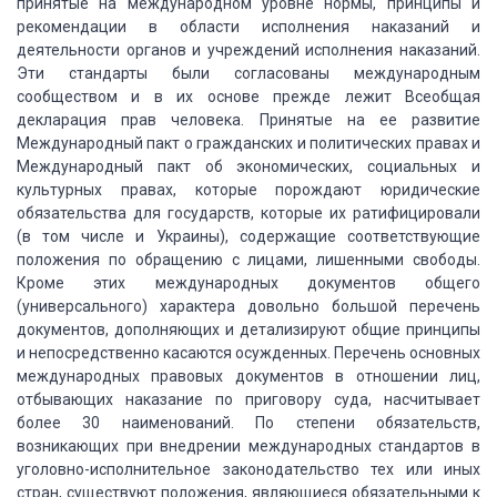
принятые на международном уровне нормы, принципы и
рекомендации в области
исполнения наказаний и
деятельности органов и учреждений исполнения наказаний.
Эти
стандарты были согласованы международным
сообществом и в их основе прежде лежит
Всеобщая
декларация прав человека. Принятые на ее развитие
Международный пакт о
гражданских и политических правах и
Международный пакт об экономических, социальных
и
культурных правах, которые порождают юридические
обязательства для государств,
которые их ратифицировали
(в том числе и Украины), содержащие соответствующие
положения
по обращению с лицами, лишенными свободы.
Кроме этих международных документов общего
(универсального) характера довольно большой перечень
документов, дополняющих и детализируют
общие принципы
и непосредственно касаются осужденных. Перечень основных
международных
правовых документов в отношении лиц,
отбывающих наказание по приговору суда, насчитывает
более 30 наименований. По степени обязательств,
возникающих при внедрении международных
стандартов в
уголовно-исполнительное законодательство тех или иных
стран, существуют
положения, являющиеся обязательными к