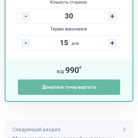
Кількість сторінок:
-
+
Термін виконання:
-
+
днів
₴
990
від
Дізнатися точну вартість
Следующий раздел