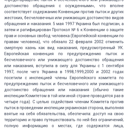
достоинство
обращения с осужденными», что вполне
соответствует содержанию Конвенции против
пыток и других
жестоких, бесчеловечных или унижающих достоинство видов
обращения
и наказания. 5 мая 1997 Украина был подписан, а
затем и ратифицирован Протокол №
6 к Конвенции о защите
прав и основных свобод человека (Европейской конвенции по
правам человека), что обязало 22 февраля 2002 отменить
смертную казнь как вид наказания,
предусмотренный УК.
Европейская конвенция по предупреждению пыток и
бесчеловечного
или унижающего достоинство обращения
или наказания, вступила в силу для Украины
с 1 сентября
1997, после чего Украина в 1998,1999,2000 и 2002 годах
посетили с инспекцией
члены Европейского комитета по
предупреждению пыток и бесчеловечного или унижающего
достоинство обращения или наказания (обычно такие
инспекции Комитетом в той или
иной стране проводятся раз в
четыре года). С целью содействия членам Комитета против
пыток в проведении инспекции украинская сторона, выполняя
взятые на себя обязательства,
обеспечила: доступ на свою
территорию и право путешествовать по ней без ограничений;
полную информацию о местах, где содержатся лица,