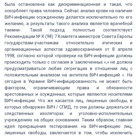
была остановлена как дискриминационная
и такая, что
оскорбляет права человека. Сейчас анализ крови на наличие
ВИЧ-инфекции
осужденному делается исключительно по его
желанию, а результаты такого анализа является
врачебной
таемни-. Такой подход полностью соответствует
Рекомендации № К (98) 7
Комитета министров Совета Европы
государствам-участникам относительно этических
и
организационных аспектов здравоохранения от 8 апреля
1998, согласно которой «проверки
на ВИЧ-инфекции должны
происходить только с согласия в ‘заключенных «,»
не должна
предусматриваться любая сегрегация в отношении лиц с
положительным анализом
на антитела ВИЧ-инфекций «. На
сегодня в Украине ВИЧ-инфицированность не может
быть
фактором, ограничивающим права и обязанности
арестованных и осужденных, которые
являются носителями
ВИЧ-инфекции. Что же касается лиц, лишенных свободы, в
которых
обнаружен ВИЧ / СПИД, то они должны держаться в
следственных изоляторах и уголовно-исполнительных
учреждениях на общих основаниях. Таким образом, главная
идея прекращения тестирования
на ВИЧ-инфекцию лиц,
лишенных свободы, заключается в том, чтобы исключить