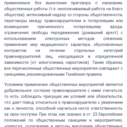
применяемое без вынесения приговора о наказании;
общественные работы (т.е. неоплачиваемый работа на благо
общества); интенсивный
надзор со стороны общественности;
переговоры между правонарушителем и потерпевшим
или
возмещения причиненного потерпевшему вреда;
ограничения свободы передвижения
(домашний арест) с
использованием электронных методов слежения;
применение мер медицинского
характера, обусловленных
контрактом на лечение отдельных категорий
правонарушителей
лиц, находящихся в определенной
зависимости (от алкоголизма, наркотиков). Таким
образом,
все перечисленные общественные мероприятия совпадают с
санкциями, рекомендованными
Токийские правила.
Условием применения общественных мероприятий
является
добровольное согласие правонарушителя с ними считаться,
то есть соблюдать
присущих им условий или обязательств,
что дает повод относиться к правонарушителю
с уважением
как к личности, способной научиться нести ответственность
за свои поступки.
При этом, как сказано в ст. 23 Европейских
положений по общественным санкциям и
мероприятиях,
«природа, содержание и методы внедрения общественных