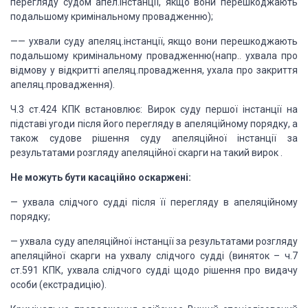
перегляду судом апел.інстанції, якщо вони перешкоджають
подальшому кримінальному
провадженню);
—
— ухвали суду
апеляц.інстанції, якщо вони перешкоджають
подальшому кримінальному провадженню(напр..
ухвала про
відмову у відкритті апеляц.провадження, ухала про закриття
апеляц.провадження).
Ч.3 ст.424 КПК
встановлює:
Вирок суду першої інстанції на
підставі угоди після його перегляду в апеляційному
порядку, а
також судове рішення суду апеляційної інстанції за
результатами розгляду
апеляційної скарги на такий вирок
.
Не можуть бути касаційно оскаржені:
— ухвала слідчого судді після її перегляду в апеляційному
порядку;
— ухвала суду апеляційної інстанції за результатами
розгляду
апеляційної скарги на ухвалу слідчого судді (виняток – ч.7
ст.591 КПК, ухвала
слідчого судді щодо рішення про видачу
особи (екстрадицію).