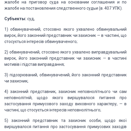
жалобе на приговор суда на
основании соглашения и по
жалобе на постановления следственного судьи (в. 407 УПК).
Субъекты:
суд,
1) обвинувачений, стосовно
якого ухвалено обвинувальний
вирок, його законний представник чи захисник — в частині,
що
стосується інтересів обвинуваченого;
2) обвинувачений,
стосовно якого ухвалено виправдувальний
вирок, його законний представник чи захисник
— в частині
мотивів і підстав виправдання;
3) підозрюваний,
обвинувачений, його законний представник
чи захисник;
4) законний
представник, захисник неповнолітнього чи сам
неповнолітній, щодо якого вирішувалося
питання про
застосування примусового заходу виховного характеру, — в
частині, що
стосується інтересів неповнолітнього;
5) законний
представник та захисник особи, щодо якої
вирішувалося питання про застосування примусових
заходів