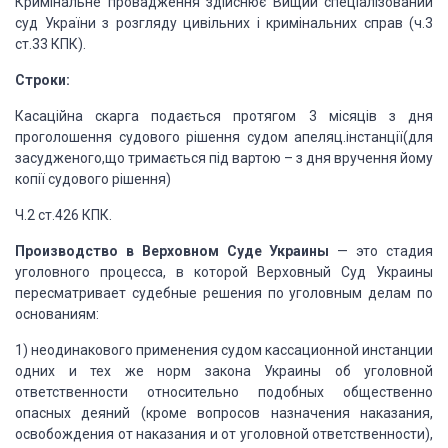
Кримінальне провадження здійснює Вищий спеціалізований
суд України з розгляду цивільних і кримінальних справ (ч.3
ст.33 КПК).
Строки:
Касаційна скарга подається протягом 3 місяців з дня
проголошення судового рішення судом апеляц.інстанції(для
засудженого,що тримається
під вартою – з дня вручення йому
копії судового рішення)
Ч.2 ст.426 КПК.
Производство в Верховном Суде Украины
— это стадия
уголовного процесса, в которой Верховный
Суд Украины
пересматривает судебные решения по уголовным делам по
основаниям:
1) неодинакового применения судом кассационной инстанции
одних и тех же норм закона Украины об уголовной
ответственности относительно подобных
общественно
опасных деяний (кроме вопросов назначения наказания,
освобождения от
наказания и от уголовной ответственности),