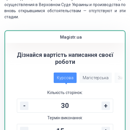
осуществления
в Верховном Суде Украины и производства по
вновь открывшимся обстоятельствам — отсутствуют
и эти
стадии.
Magistr.ua
Дізнайся вартість написання своєї
роботи
Курсова
Магістерська
Звіт з
Кількість сторінок:
-
+
Термін виконання: