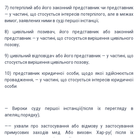
7) потерпілий
або його законний представник чи представник
— у частині, що стосується інтересів
потерпілого, але в межах
вимог, заявлених ними в суді першої інстанції;
8) цивільний
позивач, його представник або законний
представник — у частині, що стосується вирішення
цивільного
позову;
9) цивільний
відповідач або його представник — у частині, що
стосується вирішення цивільного
позову;
10) представник
юридичної особи, щодо якої здійснюється
провадження, — у частині, що стосується
інтересів юридичної
особи.
—
Вироки суду першої
інстанції(після їх перегляду в
апеляц.порядку);
—
— ухвали про застосування
або відмову у застосування
примусових заходів мед. Або виховн. Хар-ру( після їх