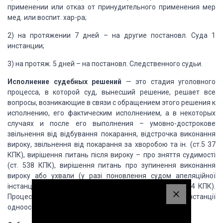
применении или отказ от принудительного применения мер
мед. или воспит. хар-ра;
2) на протяжении 7 дней –
на другие постановл. Суда 1
инстанции;
3) на протяж. 5 дней – на постановл. Следственного
судьи.
Исполнение судебных решений
— это стадия уголовного
процесса, в которой суд,
вынесший решение, решает все
вопросы, возникающие в связи с обращением этого решения
к
исполнению, его фактическим исполнением, а в некоторых
случаях и после его выполнения
–
умовно-дострокове
звільнення від відбування покарання, відстрочка виконання
вироку, звільнення від
покарання за хворобою та ін. (ст.5 37
КПК), вирішення питань після вироку – про
зняття судимості
(ст. 538 КПК), вирішення питань про зупинення виконання
вироку або
ухвали (у разі поновлення судом апеляційної
інстанції строку апеляційного оскарження
– ч.4 ст.534 КПК).
Процесуальні питання вирішуються суддею суду 1 інстанції
одноособово.