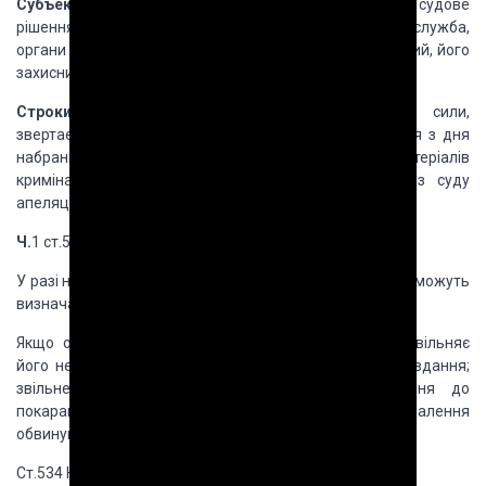
Субъекты:
суд,прокурор,органи,що виконують судове
рішення (Держ.пенітенц.служба, Держ.виконавча
служба,
органи ВС, служба у справах неповнолітніх), засуджений, його
захисник, його
представник, потерпілий.
Строки:
судове рішення, що набрало законної сили,
звертається до виконання не пізніше
ніж через 2 дня з дня
набрання ним законної сили або повернення матеріалів
кримінального
провадження до суду 1 інстанції із суду
апеляційної чи касаційної інстанції або
ВСУ.
Ч.
1 ст.535
КПК.
У разі необхідності спосіб, строки і порядок виконання
можуть
визначатися судовим рішенням.
Якщо обвинувачений тримається під вартою, суд звільняє
його негайно в залі судового засідання: у разі виправдання;
звільнення від відбування
покарання, засудження до
покарання, не пов’язаного з позбавленням волі; ухвалення
обвинувального вироку без призначення покарання.
Ст.534 КПК.