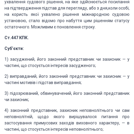
ухвалення судового рішення, на яке
здійснюється посилання
на підтвердження підстав для перегляду, або з дня,коли особі,
на користь якої ухвалено рішення міжнародною судовою
установою, стало відомо про
набуття цим рішенням статусу
остаточного. Можливим є поновлення строку.
Ст.447 КПК.
Суб
’
єкти:
1
) засуджений, його законний
представник чи захисник — у
частині, що стосується інтересів засудженого;
2) виправданий, його законний
представник чи захисник — у
частині мотивів і підстав виправдання;
3) підозрюваний, обвинувачений,
його законний представник
чи захисник;
4) законний представник,
захисник неповнолітнього чи сам
неповнолітній, щодо якого вирішувалося питання про
застосування примусових заходів виховного характеру, — в
частині, що стосується
інтересів неповнолітнього;