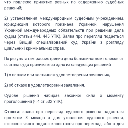
что повлекло принятие разных по содержанию
судебных
решений;
2) установления международным судебным учреждением,
юрисдикция которого признана Украиной, нарушения
Украиной международных обязательств
при решении дела
судом (статьи 444, 445 УПК).
Заява про перегляд подається
через Вищий спеціалізований суд України з розгляду
цивільних і кримінальних справ.
По результатам рассмотрения дела большинством голосов
от
состава суда принимается одно из следующих решений:
1) о полном или частичном удовлетворении заявления;
2) об отказе в удовлетворении заявления.
Судове рішення набирає законної
сили з моменту
проголошення (ч.4 ст.532 УПК).
Строки:
заява про перегляд судового
рішення надається
протягом 3 місяців з дня ухвалення судового рішення,
стосовно
якого подано клопотання про перегляд, або з дня