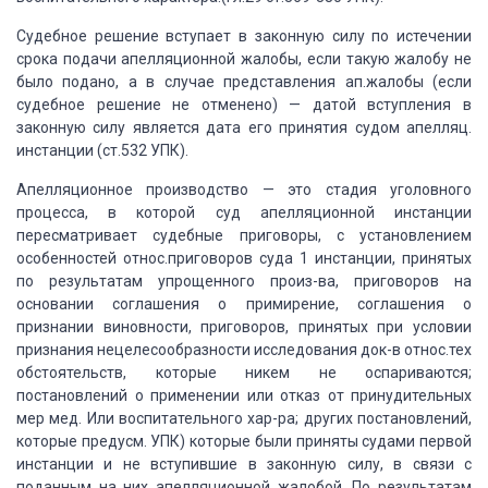
Судебное решение вступает в законную силу по
истечении
срока подачи апелляционной жалобы, если такую жалобу не
было подано,
а в случае представления ап.жалобы (если
судебное решение не отменено) — датой
вступления в
законную силу является дата его принятия судом апелляц.
инстанции
(ст.532 УПК).
Апелляционное производство
— это стадия уголовного
процесса, в которой суд
апелляционной инстанции
пересматривает судебные
приговоры, с установлением
особенностей относ.приговоров суда 1 инстанции, принятых
по результатам упрощенного произ-ва, приговоров на
основании соглашения о примирение, соглашения
о
признании виновности, приговоров, принятых при условии
признания нецелесообразности
исследования док-в относ.тех
обстоятельств, которые никем не оспариваются;
постановлений
о применении или отказ от принудительных
мер мед. Или воспитательного хар-ра; других
постановлений,
которые предусм. УПК) которые были приняты судами первой
инстанции
и не вступившие в законную силу, в связи с
поданным на них апелляционной жалобой.
По результатам