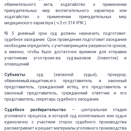
обвинительного акта, ходатайство о применении
принудительных мер воспитательного
характера или
ходатайство о применении принудительных мер
медицинского характера (
ч.3 ст.314 УПК.)
!
В 5 днев
ный срок суд должен назначить подготовит.
судебное заседание. Срок проведения
подготовит.заседания
необходим.определять с учетомпринципа разумности сроков,
а
именно, чтобы было достаточно времени для отправки
участникам угол.произ-ва суд.вызовов
(повесток) и
оповещений.
Субъекты:
суд (запасной судья), прокурор,
обвиняемый,защитник,его представитель
и законный
представитель, гражданский истец, его представитель и
законный представитель, гражданский
ответчик и его
представитель, секретарь судебного заседания.
Судебное разбирательство
— центральная стадия
уголовного процесса, в которой
суд коллегиально или судья
единолично с участием сторон судебного производства
рассматривает
и решает материалы уголовного производства