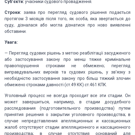
Суб’єкти:
учасники судового провадження.
Строки:
заява про перегляд судового рішення подається
протягом
3 місяців після того, як особа, яка звертається до
суду, дізналася або могла дізнатися
про ново виявленні
обставини.
Увага:
—
Перегляд судових
рішень з метою реабілітації засудженого
або застосування закону про менш тяжке кримінальне
правопорушення строками не обмежено; перегляд
виправдувальних вироків та судових
рішень, у зв’язку з
необхідністю застосування закону про більш тяжкий злочин
обмежено
строками давності (ст.49 КК) ст.461 КПК.
Уголовный процесс не всегда проходит все эти стадии.
Он
может завершиться, например, в стадии досудебного
расследования (подготовительного производства) путем
принятия решения о закрытии
уголовного производства;
в
случае непредставления
апелляционных и кассационных
жалоб отсутствуют стадии апелляционного и кассационного
производства;
в случае отсутствия оснований для