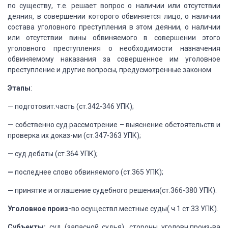
по существу, т.е. решает вопрос о наличии
или отсутствии
деяния, в совершении которого обвиняется лицо, о наличии
состава
уголовного преступления в этом деянии, о наличии
или отсутствии вины обвиняемого
в совершении этого
уголовного преступления о необходимости назначения
обвиняемому
наказания за совершенное им уголовное
преступление и другие вопросы, предусмотренные
законом.
Этапы
:
— подготовит.часть (ст.342-346 УПК);
—
собственно суд.рассмотрение – выяснение
обстоятельств и
проверка их доказ-ми (ст.347-363 УПК);
—
суд.дебаты (ст.364 УПК);
—
последнее слово обвиняемого (ст.365 УПК);
—
принятие и оглашение судебного решения(ст.366-380
УПК).
Уголовное произ-
во осуществл.местные суды(
ч.1 ст.33 УПК).
Субъекты:
суд (запасной судья), стороны уголовн.произ-ва