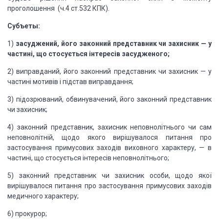
проголошення (ч.4 ст.532 КПК).
Суб
ъеты:
1)
засуджений, його законний
представник чи захисник — у
частині, що стосується інтересів засудженого;
2) виправданий, його законний
представник чи захисник — у
частині мотивів і підстав виправдання;
3) підозрюваний,
обвинувачений, його законний представник
чи захисник;
4) законний
представник, захисник неповнолітнього чи сам
неповнолітній, щодо якого вирішувалося
питання про
застосування примусових заходів виховного характеру, — в
частині, що
стосується інтересів неповнолітнього;
5) законний
представник чи захисник особи, щодо якої
вирішувалося питання про застосування примусових
заходів
медичного характеру;
6) прокурор;