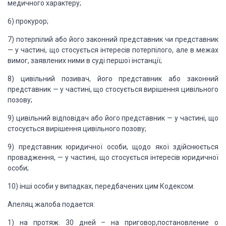
медичного характеру;
6) прокурор;
7) потерпілий
або його законний представник чи представник
— у частині, що стосується інтересів
потерпілого, але в межах
вимог, заявлених ними в суді першої інстанції;
8) цивільний
позивач, його представник або законний
представник — у частині, що стосується вирішення
цивільного
позову;
9) цивільний
відповідач або його представник — у частині, що
стосується вирішення цивільного
позову;
9) представник юридичної особи, щодо
якої здійснюється
провадження, — у частині, що стосується інтересів юридичної
особи;
10)
інші особи у випадках, передбачених цим Кодексом.
Апеляц.жалоба подается:
1) на протяж. 30 дней – на
приговор,постановление о