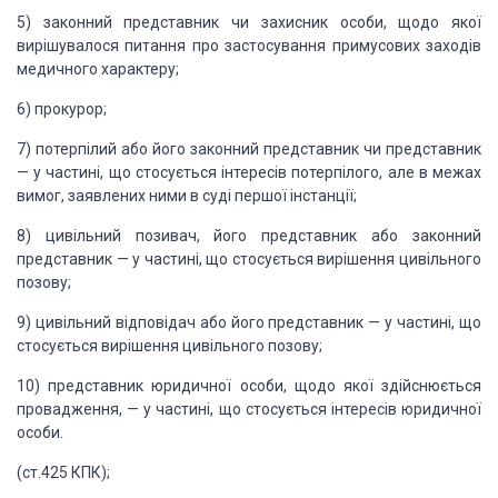
5) законний представник
чи захисник особи, щодо якої
вирішувалося питання про застосування примусових заходів
медичного характеру;
6) прокурор;
7) потерпілий або його законний
представник чи представник
— у частині, що стосується інтересів потерпілого, але
в межах
вимог, заявлених ними в суді першої інстанції;
8) цивільний позивач, його
представник або законний
представник — у частині, що стосується вирішення цивільного
позову;
9) цивільний відповідач
або його представник — у частині, що
стосується вирішення цивільного позову;
10) представник юридичної
особи, щодо якої здійснюється
провадження, — у частині, що стосується інтересів
юридичної
особи.
(ст.425 КПК)
;