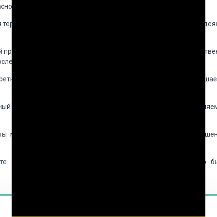
сного последствия.
 территория или место, где происходит общественно опасное дея
 промежуток времени, в течение которого совершается обществе
оследствия.
ретные объективно предметные условия, в которых совершае
ный метод, порядок и последовательность движений, применяе
ты материального мира, способствующие (облегчают) соверше
 те предметы, вещи, с помощью которых непосредственно б