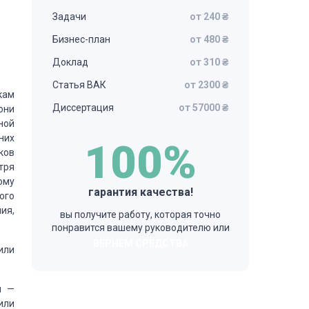
Задачи
от 240 ₴
Бизнес-план
от 480 ₴
Доклад
от 310 ₴
Статья ВАК
от 2300 ₴
кам
Диссертация
от 57000 ₴
они
ной
них
100%
ков
тря
ому
гарантия качества!
ого
ия,
вы получите работу, которая точно
понравится вашему руководителю или
ВЕРНЕМ СРЕДСТВА
или
м —
или