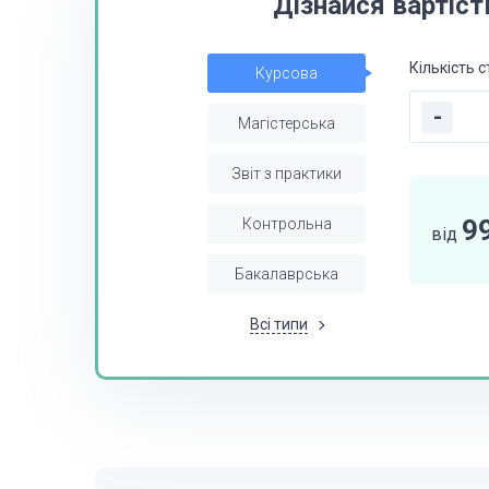
Дізнайся вартіст
Кількість с
Курсова
-
Магістерська
Звіт з практики
9
Контрольна
від
Бакалаврська
Всі типи