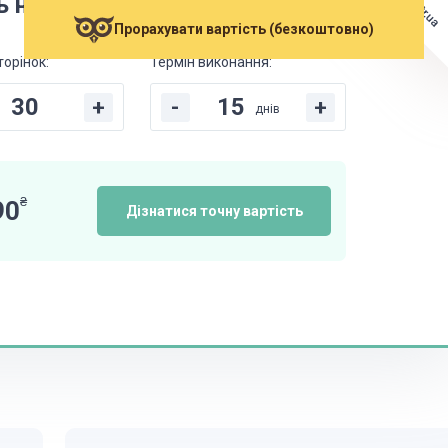
Magistr.ua
ь написання своєї роботи
Прорахувати вартість (безкоштовно)
торінок:
Термін виконання:
+
-
+
днів
₴
90
Дізнатися точну вартість