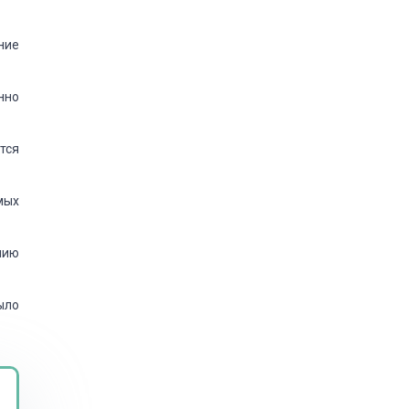
ние
нно
тся
мых
нию
ыло