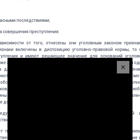
пасными последствиями;
ва совершения преступления.
висимости от того, отнесены они уголовным законом призна
ризнаки включены в диспозицию уголовно-правовой нормы, то 
ступления и имеют решающее значение для оснований уголов
же эти признаки в диспозиции нормы не предусмотрено, то для од
а для других имеют значение для определения таких призна
 мотивов совершения преступления, цели его совершения. Несмо
 и обстановка совершения преступления присущи любому преступн
ков, имеют место всегда, во всех случаях, в совершении люб
ины указано, что время, место, способ совершения преступлен
е доказыванию по каждому уголовному делу.
дусмотренный уголовно-правовой нормой материальный 
твием или бездействием объекта посягательства.
ует понимать объективно существующую связь между деяние
твенно опасными последствиями (следствием), когда действие 