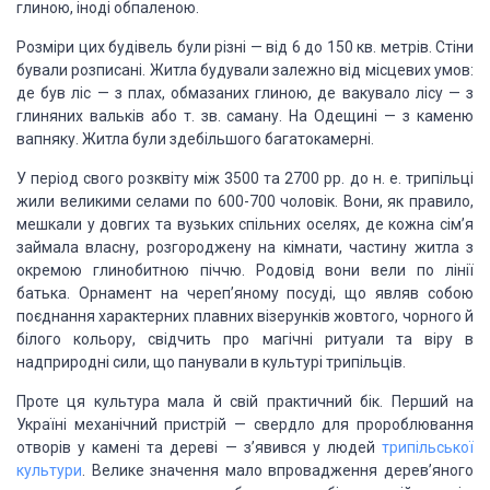
глиною, іноді обпаленою.
Розміри цих будівель були різні — від 6 до 150 кв. метрів. Стіни
бували розписані. Житла будували залежно від місцевих умов:
де був ліс — з плах, обмазаних глиною, де вакувало лісу — з
глиняних вальків або т. зв. саману. На Одещині — з каменю
вапняку. Житла були здебільшого багатокамерні.
У період свого розквіту між 3500 та 2700 рр. до н. е. трипільці
жили великими селами по 600-700 чоловік. Вони, як правило,
мешкали у довгих та вузьких спільних оселях, де кожна сім’я
займала власну, розгороджену на кімнати, частину житла з
окремою глинобитною піччю. Родовід вони вели по лінії
батька. Орнамент на череп’яному посуді, що являв собою
поєднання характерних плавних візерунків жовтого, чорного й
білого кольору, свідчить про магічні ритуали та віру в
надприродні сили, що панували в культурі трипільців.
Проте ця культура мала й свій практичний бік. Перший на
Україні механічний пристрій — свердло для пророблювання
отворів у камені та дереві — з’явився у людей
трипільської
культури
. Велике значення мало впровадження дерев’яного