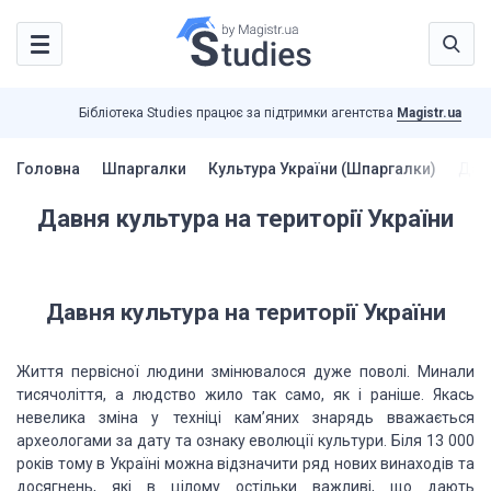
Бібліотека Studies працює за підтримки агентства
Magistr.ua
Головна
Шпаргалки
Культура України (Шпаргалки)
Давн
Давня культура на території України
Давня культура на території України
Життя первісної людини змінювалося дуже поволі. Минали
тисячоліття, а людство жило так само, як і раніше. Якась
невелика зміна у техніці кам’яних знарядь вважається
археологами за дату та ознаку еволюції культури. Біля 13 000
років тому в Україні можна відзначити ряд нових винаходів та
досягнень, які в цілому остільки важливі, що дають