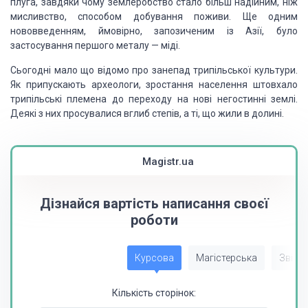
плуга, завдяки чому землеробство стало більш надійним, ніж
мисливство, способом добування поживи. Ще одним
нововведенням, ймовірно, запозиченим із Азії, було
застосування першого металу — міді.
Сьогодні мало що відомо про занепад трипільської культури.
Як припускають археологи, зростання населення штовхало
трипільські племена до переходу на нові негостинні землі.
Деякі з них просувалися вглиб степів, а ті, що жили в долині.
Magistr.ua
Дізнайся вартість написання своєї
роботи
Курсова
Магістерська
Звіт з
Кількість сторінок: