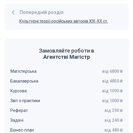
Попередній розділ
Культурні теорії російських авторів ХІХ-ХХ ст.
Замовляйте роботи в
Агентстві Магістр
Магістерська
від 6800 ₴
Бакалаврська
від 4850 ₴
Курсова
від 1090 ₴
Звіт з практики
від 1000 ₴
Реферат
від 290 ₴
Задачі
від 240 ₴
Бізнес-план
від 480 ₴