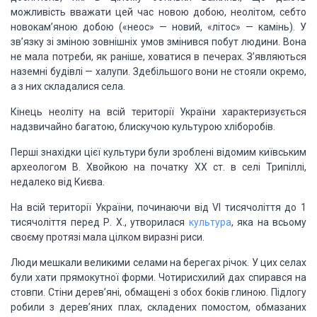
можливість вважати цей час новою добою, неолітом, себто
новокам’яною добою («неос» — новий, «літос» — камінь). У
зв’язку зі зміною зовнішніх умов змінився побут людини. Вона
не мала потреби, як раніше, ховатися в печерах. З’являються
наземні будівлі — халупи. Здебільшого вони не стояли окремо,
а з них складалися села.
Кінець неоліту на всій території України характеризується
надзвичайно багатою, блискучою культурою хліборобів.
Перші знахідки цієї культури були зроблені відомим київським
археологом В. Хвойкою на початку XX ст. в селі Трипіллі,
недалеко від Києва.
На всій території України, починаючи від VI тисячоліття до 1
тисячоліття перед Р. Х., утворилася
культура
, яка на всьому
своєму протязі мала цілком виразні риси.
Люди мешкали великими селами на берегах річок. У цих селах
були хати прямокутної форми. Чотирисхилий дах спирався на
стовпи. Стіни дерев’яні, обмащені з обох боків глиною. Підлогу
робили з дерев’яних плах, складених помостом, обмазаних