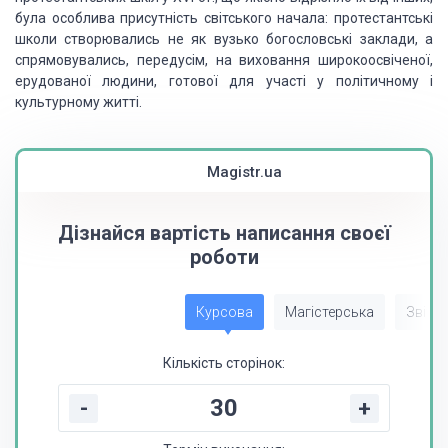
була особлива присутність світського начала: протестантські
школи створювались не як вузько богословські заклади, а
спрямовувались, передусім, на виховання широкоосвіченої,
ерудованої людини, готової для участі у політичному і
культурному житті.
Magistr.ua
Дізнайся вартість написання своєї
роботи
Курсова
Магістерська
Звіт з
Кількість сторінок:
-
+