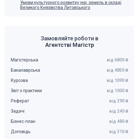
Умови культурного розвитку укр. земель в складі
Великого Князівства Литовського
Замовляйте роботи в
Агентстві Магістр
Магістерська
від 6800 ₴
Бакалаврська
від 4850 ₴
Курсова
від 1090 ₴
Звіт з практики
від 1000 ₴
Реферат
від 290 ₴
Задачі
від 240 ₴
Бізнес-план
від 480 ₴
Доповідь
від 310 ₴