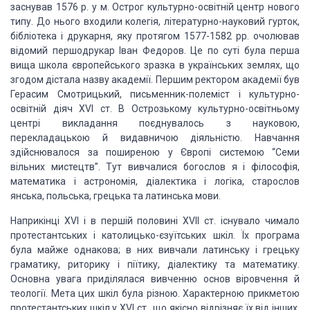
заснував 1576 р. у м. Острог культурно-освітній центр нового
типу. До нього входили колегія, літературно-науковий гурток,
бібліотека і друкарня, яку протягом 1577-1582 pp. очолював
відомий першодрукар Іван Федоров. Це по суті була перша
вища школа європейського зразка в українських землях, що
згодом дістала назву академії. Першим ректором академії був
Герасим Смотрицький, письменник-полеміст і культурно-
освітній діяч XVI ст. В Острозькому культурно-освітньому
центрі викладання поєднувалось з науковою,
перекладацькою й видавничою діяльністю. Навчання
здійснювалося за поширеною у Європі системою “Семи
вільних мистецтв”. Тут вивчалися богослов я і філософія,
математика і астрономія, діалектика і логіка, старослов
янська, польська, грецька та латинська мови.
Наприкінці XVI і в першій половині XVII ст. існувало чимало
протестантських і католицько-єзуїтських шкіл. Їх програма
була майже однакова; в них вивчали латинську і грецьку
граматику, риторику і піїтику, діалектику та математику.
Основна увага приділялася вивченню основ віровчення й
теології. Мета цих шкіл була різною. Характерною прикметою
протестантських шкіл у XVI ст., що якісно відрізняє їх від інших,