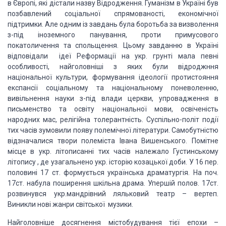
в Європі, які дістали назву Відродження. Гуманізм в Україні був
позбавлений соціальної спрямованості, економічної
підтримки. Але одним із завдань була боротьба за визволення
з-під іноземного панування, проти примусового
покатоличення та спольщення. Цьому завданню в Україні
відповідали ідеї Реформації на укр. грунті мала певні
особливості, найголовніші з яких були відроджння
національної культури, формування ідеології протистояння
експансії соціальному та національному поневоленню,
вивільнення науки з-під влади церкви, упровадження в
письменство та освіту національної мови, освіченість
народних мас, релігійна толерантність. Суспільно-політ події
тих часів зумовили появу полемічної літератури. Самобутністю
відзначалися твори полеміста Івана Вишенського. Помітне
місце в укр. літописанні тих часів належало Густинському
літопису , де узагальнено укр. історію козацької доби. У 16 пер.
половині 17 ст. формується українська драматургія. На поч.
17ст. набула поширення шкільна драма. Упершій полов. 17ст.
розвинувся укр.мандрівний ляльковий театр – вертеп.
Виникли нові жанри світської музики.
Найголовніше досягнення містобудування тієї епохи –