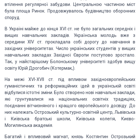
втілення регулярної забудови. Центральною частиною міст
була площа Ринок. Продовжувалось будівництво оборонних
споруд.
В Україні майже до кінця XVI ст. не було загальних середніх і
вищих навчальних закладів. Українська молодь вже з
середини XIV ст. прокладала собі дорогу до навчання в
західних університетах. Число українських студентів у вищих
навчальних закладах Західної Європи поступово зростало.
Так, у найстарішому Болонському університеті здобув вищу
освіту Юрій Дрогобич (Котермак,).
На межі XVI-XVII ст. під впливом західноєвропейських
гуманістичних та реформаційних ідей в українській освіті
відбулися істотні зміни. Було створено нові навчальні заклади,
які грунтувалися на національних освітніх традиціях,
поєднанні вітчизняного і кращого європейського досвіду. До
них належать Острозький культурно-освітній центр, Львівська
і Київська братські школи, Київська колегія, Києво-
Могилянська академія.
Багатий і впливовий магнат, князь Костянтин Острозький