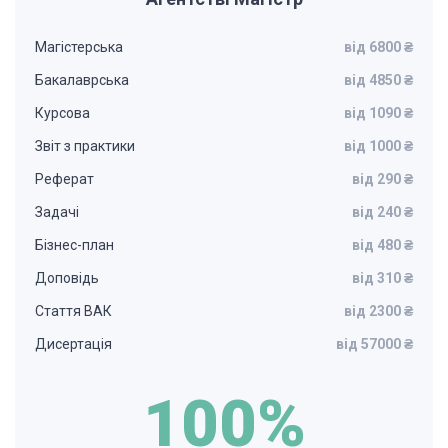
Магістерська
від 6800 ₴
Бакалаврська
від 4850 ₴
Курсова
від 1090 ₴
Звіт з практики
від 1000 ₴
Реферат
від 290 ₴
Задачі
від 240 ₴
Бізнес-план
від 480 ₴
Доповідь
від 310 ₴
Стаття ВАК
від 2300 ₴
Дисертація
від 57000 ₴
100%