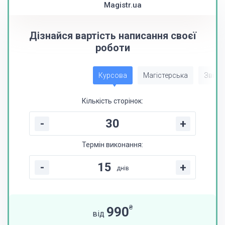
Magistr.ua
Дізнайся вартість написання своєї
роботи
Курсова
Магістерська
Звіт з
Кількість сторінок:
-
+
Термін виконання:
-
+
днів
₴
990
від