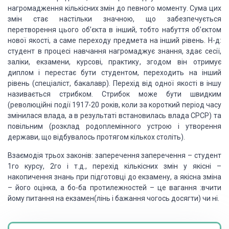
нагромадження кількісних змін до певного моменту. Сума цих
змін стає настільки значною, що забезпечується
перетворення цього об’єкта в інший, тобто набуття об’єктом
нової якості, а саме переходу предмета на інший рівень. Н-д:
студент в процесі навчання нагромаджує знання, здає сесії,
заліки, екзамени, курсові, практику, згодом він отримує
диплом і перестає бути студентом, переходить на інший
рівень (спеціаліст, бакалавр). Перехід від одної якості в іншу
називається стрибком. Стрибок може бути швидким
(революційні події 1917-20 років, коли за короткий період часу
змінилася влада, а в результаті встановилась влада СРСР) та
повільним (розклад родоплемінного устрою і утворення
держави, що відбувалось протягом кількох століть).
Взаємодія трьох законів: заперечення заперечення – студент
1го курсу, 2го і т.д., перехід кількісних змін у якісні –
накопичення знань при підготовці до екзамену, а якісна зміна
– його оцінка, а бо-ба протилежностей – це вагання :вчити
йому питання на екзамен(лінь і бажання чогось досягти) чи ні.