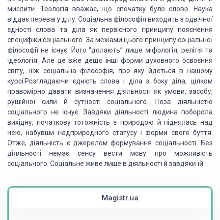
мислити. Теологія вважає, що спочатку було слово. Наука
віддає перевагу ділу. Соціальна філософія виходить з одвічної
єдності слова та діла як первісного принципу пояснення
специфіки соціального. За межами цього принципу соціальної
філософії не існує. Його “долають” лише міфологія, релігія та
ідеологія. Але це вже дещо інші форми духовного освоєння
світу, ніж соціальна філософія, про яку йдеться в нашому
курсі.Розглядаючи єдність слова і діла з боку діла, цілком
правомірно давати визначення діяльності як умови, засобу,
рушійної сили й сутності соціального. Поза діяльністю
соціального не існує. Завдяки діяльності людина поборола
вихідну, початкову тотожність з природою й піднялась над
нею, набувши надприродного статусу і форми свого буття.
Отже, діяльність є джерелом формування соціальності. Без
діяльності немає сенсу вести мову про можливість
соціального. Соціальне живе лише в діяльності й завдяки їй.
Magistr.ua