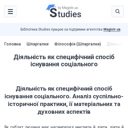
Бібліотека Studies працює за підтримки агентства
Magistr.ua
Головна
Шпаргалки
Філософія (Шпаргалки)
Діяльність
Діяльність як специфічний спосіб
існування соціального
Діяльність як специфічний спосіб
існування соціального.
Аналіз суспільно-
історичної практики, її матеріальних та
духовних аспектів
Як суб’єкт людина має насамперед мислити й діяти, діяти й