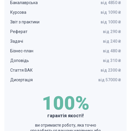
Бакалаврська
від 4850 ₴
Курсова
від 1090 ₴
Звіт з практики
від 1000 ₴
Реферат
від 290 ₴
Задачі
від 240 ₴
Бізнес-план
від 480 ₴
Доповідь
від 310 ₴
Стаття ВАК
від 2300 ₴
Дисертація
від 57000 ₴
100%
гарантія якості!
ви отримаєте роботу, яка точно
сподобається вашому керівнику або