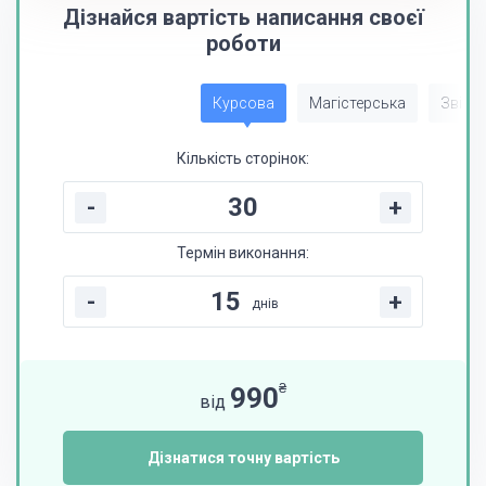
Дізнайся вартість написання своєї
роботи
Курсова
Магістерська
Звіт з
Кількість сторінок:
-
+
Термін виконання:
-
+
днів
₴
990
від
Дізнатися точну вартість