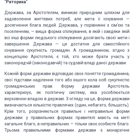
“
Риторика
“.
Держава, за Арістотелем, виникає природним шляхом для
задоволення життєвих потреб, але мета її існування —
досягнення блага людей. Держава, у порівнянні з сім’єю та
поселенням, — вища форма спілкування, в якій і завдяки якій
всі інші форми людського спілкування досягають своєї мети і
завершення. Держава — це достатня для самостійного
існування сукупність громадян. А громадянином, згідно з
концепцією Арістотеля, є той, хто може брати участь у
законорадчій (законодавчій) та судовій владі даної держави.
Кожній формі держави відповідає своє поняття громадянина,
свої підстави наділення того або іншого кола осіб сукупністю
громадянських прав. Форму держави Арістотель
характеризує, як політичну систему, яка уособлюється
верховною владою в державі. З огляду на це, форма держави
визначається кількістю правлячих (один, небагато, більшість).
Крім того, розрізняються правильні і неправильні форми
держави: у правильних формах правителі мають на меті
загальне благо, в неправильних — тільки своє особисте благо.
Трьома правильними формами держави є монархічне