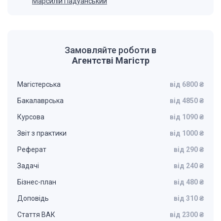
Марсилій Падуанський
Замовляйте роботи в
Агентстві Магістр
Магістерська
від 6800 ₴
Бакалаврська
від 4850 ₴
Курсова
від 1090 ₴
Звіт з практики
від 1000 ₴
Реферат
від 290 ₴
Задачі
від 240 ₴
Бізнес-план
від 480 ₴
Доповідь
від 310 ₴
Стаття ВАК
від 2300 ₴