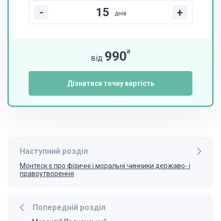
-
+
днів
₴
990
від
Дізнатися точну вартість
Наступний розділ
Монтеск є про фізичні і моральні чинники державо- і
правоутворення
Попередній розділ