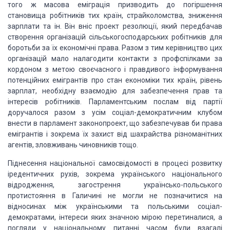
того ж масова еміграція призводить до погіршення
становища робітників тих країн, страйколомства, зниження
зарплати та ін. Він вніс проект резолюції, який передбачав
створення організацій сільськогосподарських робітників для
боротьби за їх економічні права. Разом з тим керівництво цих
організацій мало налагодити контакти з профспілками за
кордоном з метою своєчасного і правдивого інформування
потенційних емігрантів про стан економіки тих країн, рівень
зарплат, необхідну взаємодію для забезпечення прав та
інтересів робітників. Парламентським послам від партії
доручалося разом з усім соціал-демократичним клубом
внести в парламент законопроект, що забезпечував би права
емігрантів і зокрема їх захист від шахрайства різноманітних
агентів, зловживань чиновників тощо.
Піднесення національної самосвідомості в процесі розвитку
іредентичних рухів, зокрема українського національного
відродження, загострення українсько-польського
протистояння в Галичині не могли не позначитися на
відносинах між українськими та польськими соціал-
демократами, інтереси яких значною мірою перетиналися, а
погляди у національному питанні часом були взагалі