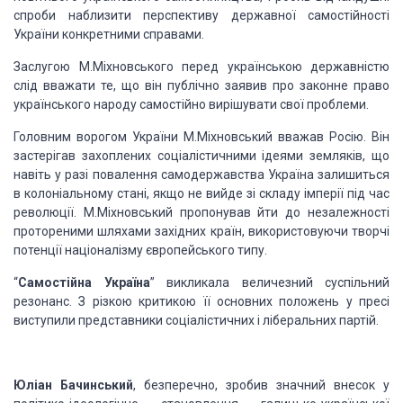
спроби наблизити перспективу державної самостійності
України конкретними справами.
Заслугою М.Мiхновського перед українською державнiстю
слід вважати те, що вiн публiчно заявив про законне право
українського народу самостiйно вирiшувати свої проблеми.
Головним ворогом України М.Мiхновський вважав Росiю. Вiн
застерiгав захоплених соцiалiстичними iдеями землякiв, що
навiть у разi повалення самодержавства Україна залишиться
в колонiальному станi, якщо не вийде зi складу iмперiї пiд час
революцiї. М.Мiхновський пропонував йти до незалежностi
протореними шляхами захiдних країн, використовуючи творчi
потенцiї нацiоналiзму європейського типу.
“
Самостійна Україна
” викликала величезний суспільний
резонанс. З різкою критикою її основних положень у пресі
виступили представники соціалістичних і ліберальних партій.
Юліан Бачинський
, безперечно, зробив значний внесок у