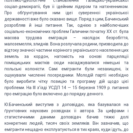
політико-ідеологічне становлення галицько-української
соціал-демократії, був її ідейним лідером та натхненником.
Про обґрунтування ним ідеї суверенної української
державності вже було сказано вище. Поряд з цим, Бачинський
розробляв й інші питання. Так, однією з найболючіших
соціально-економічних проблем Галичини початку XX ст. була
масова трудова еміграція – наслідок безробіття,
малоземелля, злиднів. Вона розлучала родини, призводила до
відтоку значної частини корінного українського населення цих
земель за кордон, натомість на основі парцеляції
поміщицьких маєтків сюди насаджувалися німецькі та
польські колоністи. Самі емігранти були незахищені, їх
ошукували численні посередники. Молодій партії необхідно
було виробити чітку позицію та програму дій щодо цієї
проблеми. На III з’їзді УСДП 14 — 15 березня 1909 р. питання
про еміграцію було включено до порядку денного.
Ю.Бачинський виступив з доповіддю, яка базувалася на
ґрунтовних наукових розвідках її автора. За цифрами і
статистичними даними доповідач бачив тяжкі долі
конкретних людей, тисяч своїх земляків. Він зазначив, що
емігранти нещадно експлуатуються в тих краях, куди їдуть, до