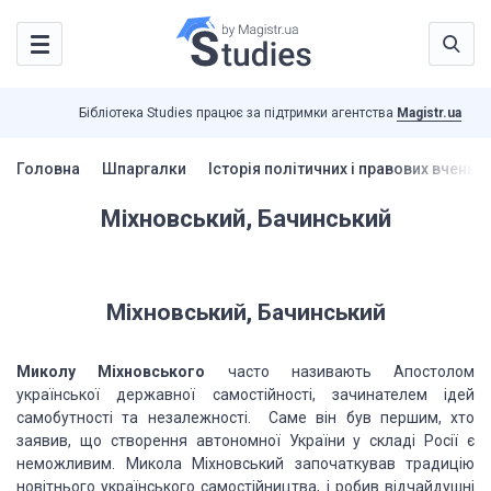
Бібліотека Studies працює за підтримки агентства
Magistr.ua
Головна
Шпаргалки
Історія політичних і правових вчень 
Міхновський, Бачинський
Міхновський, Бачинський
Миколу Міхновського
часто називають Апостолом
української державної самостійності, зачинателем ідей
самобутності та незалежності.
Саме він був першим, хто
заявив, що створення автономної України у складі Росії є
неможливим. Микола Міхновський започаткував традицію
новітнього українського самостійництва, і робив відчайдушні