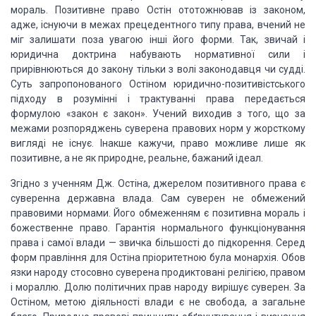
мораль. Позитивне право Остін ототожнював із законом,
адже, існуючи в межах прецедентного типу права, вчений не
міг залишати поза увагою інші його форми. Так, звичай і
юридична доктрина набувають нормативної сили і
прирівнюються до закону тільки з волі законодавця чи судді.
Суть запропонованого Остіном юридично-позитивістського
підходу в розумінні і трактуванні права передається
формулою «закон є закон». Учений виходив з того, що за
межами розпоряджень суверена правових норм у жорсткому
вигляді не існує. Інакше кажучи, право можливе лише як
позитивне, а не як природне, реальне, бажаний ідеал.
Згідно з ученням Дж. Остіна, джерелом позитивного права є
суверенна державна влада. Сам суверен не обмежений
правовими нормами. Його обмеженням є позитивна мораль і
божественне право. Гарантія нормального функціонування
права і самої влади — звичка більшості до підкорення. Серед
форм правління для Остіна пріоритетною була монархія. Обов
язки народу стосовно суверена продиктовані релігією, правом
і мораллю. Долю політичних прав народу вирішує суверен. За
Остіном, метою діяльності влади є не свобода, а загальне