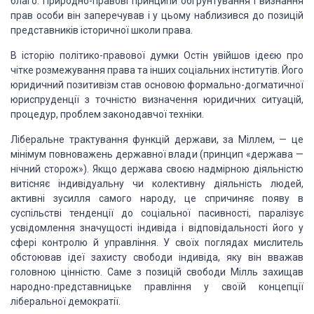
благо. Природно-правові принципи обґрунтування і визнання
прав особи він заперечував і у цьому наблизився до позицій
представників історичної школи права.
В історію політико-правової думки Остін увійшов ідеєю про
чітке розмежування права та інших соціальних інститутів. Його
юридичний позитивізм став основою формально-догматичної
юриспруденції з точністю визначення юридичних ситуацій,
процедур, проблем законодавчої техніки.
Ліберальне трактування функцій держави, за Міллем, — це
мінімум повноважень державної влади (принцип «держава —
нічний сторож»). Якщо держава своєю надмірною діяльністю
витісняє індивідуальну чи колективну діяльність людей,
активні зусилля самого народу, це спричиняє появу в
суспільстві тенденції до соціальної пасивності, паралізує
усвідомлення значущості індивіда і відповідальності його у
сфері контролю й управління. У своїх поглядах мислитель
обстоював ідеї захисту свободи індивіда, яку він вважав
головною цінністю. Саме з позицій свободи Мілль захищав
народно-представницьке правління у своїй концепції
ліберальної демократії.