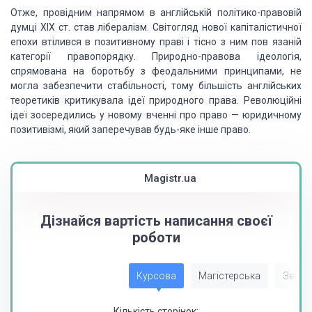
Отже, провідним напрямом в англійській політико-правовій
думці XIX ст. став лібералізм. Світогляд нової капіталістичної
епохи втілився в позитивному праві і тісно з ним пов язаній
категорії правопорядку. Природно-правова ідеологія,
спрямована на боротьбу з феодальними принципами, не
могла забезпечити стабільності, тому більшість англійських
теоретиків критикувала ідеї природного права. Революційні
ідеї зосередились у новому вченні про право — юридичному
позитивізмі, який заперечував будь-яке інше право.
Magistr.ua
Дізнайся вартість написання своєї
роботи
Курсова
Магістерська
Звіт з
Кількість сторінок: