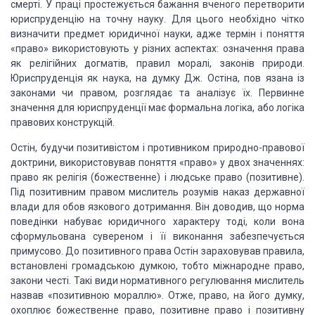
смерті. У праці простежується бажання вченого перетворити
юриспруденцію на точну науку. Для цього необхідно чітко
визначити предмет юридичної науки, адже термін і поняття
«право» використовують у різних аспектах: означення права
як релігійних догматів, правил моралі, законів природи.
Юриспруденція як наука, на думку Дж. Остіна, пов язана із
законами чи правом, розглядає та аналізує їх. Первинне
значення для юриспруденції має формальна логіка, або логіка
правових конструкцій.
Остін, будучи позитивістом і противником природно-правової
доктрини, використовував поняття «право» у двох значеннях:
право як релігія (божественне) і людське право (позитивне).
Під позитивним правом мислитель розумів наказ державної
влади для обов язкового дотримання. Він доводив, що норма
поведінки набуває юридичного характеру тоді, коли вона
сформульована сувереном і її виконання забезпечується
примусово. До позитивного права Остін зараховував правила,
встановлені громадською думкою, тобто міжнародне право,
закони честі. Такі види нормативного регулювання мислитель
назвав «позитивною мораллю». Отже, право, на його думку,
охоплює божественне право, позитивне право і позитивну