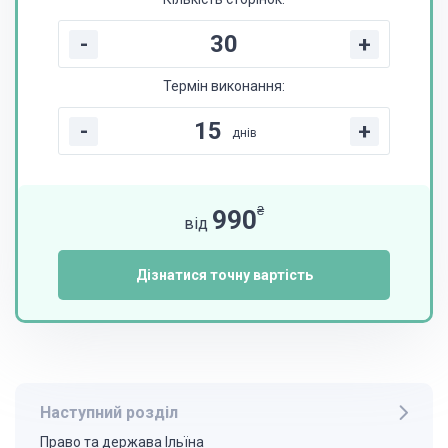
-
+
Термін виконання:
-
+
днів
₴
990
від
Дізнатися точну вартість
Наступний розділ
Право та держава Ільїна