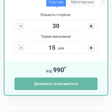
Курсова
Магістерська
Звіт з
Кількість сторінок:
-
+
Термін виконання:
-
+
днів
₴
990
від
Дізнатися точну вартість