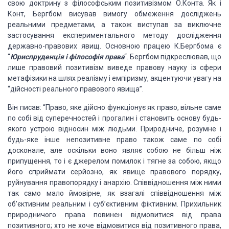
свою доктрину з філософським позитивізмом О.Конта. Як і
Конт, Бергбом висував вимогу обмеження досліджень
реальними предметами, а також виступав за виключне
застосування експериментального методу дослідження
державно-правових явищ. Основною працею К.Бергбома є
“
Юриспруденція і філософія права
“. Бергбом підкреслював, що
лише правовий позитивізм виведе правову науку із сфери
метафізики на шлях реалізму і емпіризму, акцентуючи увагу на
“дійсності реального правового явища”.
Він писав: “Право, яке дійсно функціонує як право, вільне саме
по собі від суперечностей і прогалин і становить основу будь-
якого устрою відносин між людьми. Природниче, розумне і
будь-яке інше непозитивне право також саме по собі
досконале, але оскільки воно являє собою не більш ніж
припущення, то і є джерелом помилок і тягне за собою, якщо
його сприймати серйозно, як явище правового порядку,
руйнування правопорядку і анархію. Співвідношення між ними
так само мало ймовірне, як взагалі співвідношення між
об’єктивним реальним і суб’єктивним фіктивним. Прихильник
природничого права повинен відмовитися від права
позитивного; хто не хоче відмовитися від позитивного права,