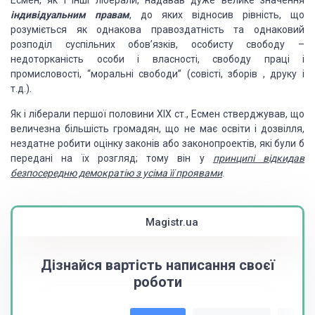
Есмен, як і інші ліберали, надавав дуже велике значення
індивідуальним правам
, до яких відносив рівність, що
розуміється як однакова правоздатність та однаковий
розподіл суспільних обов’язків, особисту свободу –
недоторканість особи і власності, свободу праці і
промисловості, “моральні свободи” (совісті, зборів , друку і
т.д.).
Як і ліберали першої половини XIX ст., Есмен стверджував, що
величезна більшість громадян, що не має освіти і дозвілля,
нездатне робити оцінку законів або законопроектів, які були б
передані на їх розгляд; тому він у
принципі відкидав
безпосередню демократію з усіма її проявами
.
Magistr.ua
Дізнайся вартість написання своєї
роботи