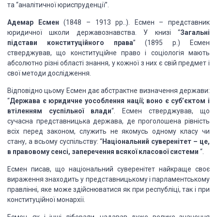
та “аналітичної юриспруденції”.
Адемар Есмен
(1848 – 1913 рр..). Есмен – представник
юридичної школи державознавства. У книзі “
Загальні
підстави конституційного права
” (1895 р.) Есмен
стверджував, що конституційне право і соціологія мають
абсолютно різні області знання, у кожної з них є свій предмет і
свої методи дослідження.
Відповідно цьому Есмен дає абстрактне визначення держави:
“
Держава є юридичне уособлення нації; воно є суб’єктом і
втіленням суспільної влади
“. Есмен стверджував, що
сучасна представницька держава, де проголошена рівність
всіх перед законом, служить не якомусь одному класу чи
стану, а всьому суспільству: “
Національний суверенітет – це,
в правовому сенсі, заперечення всякої класової системи
“.
Есмен писав, що національний суверенітет найкраще своє
вираження знаходить у представницькому і парламентському
правлінні, яке може здійснюватися як при республіці, так і при
конституційної монархії.