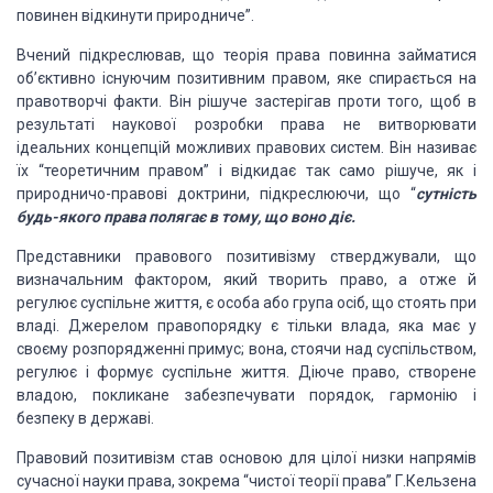
повинен відкинути природниче”.
Вчений підкреслював, що теорія права повинна займатися
об’єктивно існуючим позитивним правом, яке спирається на
правотворчі факти. Він рішуче застерігав проти того, щоб в
результаті наукової розробки права не витворювати
ідеальних концепцій можливих правових систем. Він називає
їх “теоретичним правом” і відкидає так само рішуче, як і
природничо-правові доктрини, підкреслюючи, що “
сутність
будь-якого права полягає в тому, що воно діє.
Представники правового позитивізму стверджували, що
визначальним фактором, який творить право, а отже й
регулює суспільне життя, є особа або група осіб, що стоять при
владі. Джерелом правопорядку є тільки влада, яка має у
своєму розпорядженні примус; вона, стоячи над суспільством,
регулює і формує суспільне життя. Діюче право, створене
владою, покликане забезпечувати порядок, гармонію і
безпеку в державі.
Правовий позитивізм став основою для цілої низки напрямів
сучасної науки права, зокрема “чистої теорії права” Г.Кельзена