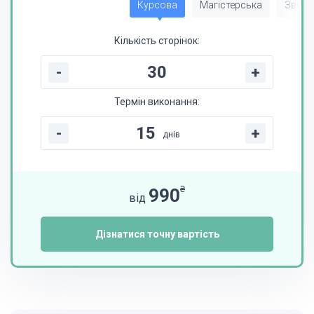
Курсова
Магістерська
Звіт з
Кількість сторінок:
-
+
Термін виконання:
-
+
днів
₴
990
від
Дізнатися точну вартість