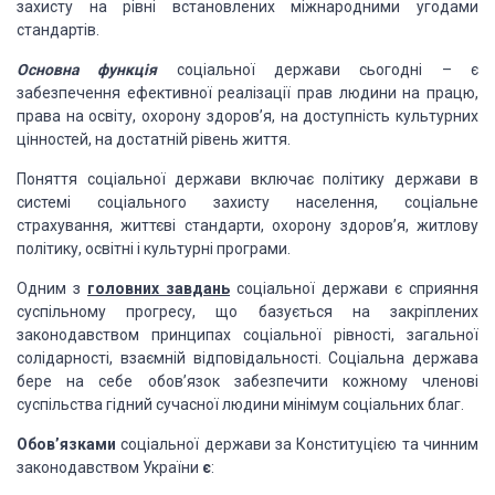
захисту на рівні встановлених міжнародними угодами
стандартів.
Основна функція
соціальної держави сьогодні – є
забезпечення ефективної реалізації прав людини на працю,
права на освіту, охорону здоров’я, на доступність культурних
цінностей, на достатній рівень життя.
Поняття соціальної держави включає політику держави в
системі соціального захисту населення, соціальне
страхування, життєві стандарти, охорону здоров’я, житлову
політику, освітні і культурні програми.
Одним з
головних завдань
соціальної держави є сприяння
суспільному прогресу, що базується на закріплених
законодавством принципах соціальної рівності, загальної
солідарності, взаємній відповідальності. Соціальна держава
бере на себе обов’язок забезпечити кожному членові
суспільства гідний сучасної людини мінімум соціальних благ.
Обов’язками
соціальної держави за Конституцією та чинним
законодавством України
є
: