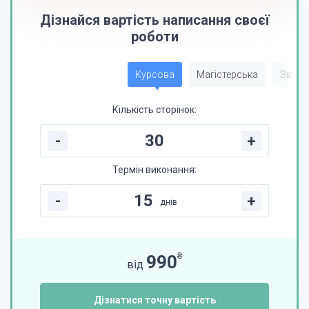
Дізнайся вартість написання своєї
роботи
Курсова
Магістерська
Звіт з
Кількість сторінок:
-
+
Термін виконання:
-
+
днів
₴
990
від
Дізнатися точну вартість