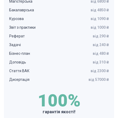
Магістерська
від 6800 ₴
Бакалаврська
від 4850 ₴
Курсова
від 1090 ₴
Звіт з практики
від 1000 ₴
Реферат
від 290 ₴
Задачі
від 240 ₴
Бізнес-план
від 480 ₴
Доповідь
від 310 ₴
Стаття ВАК
від 2300 ₴
Дисертація
від 57000 ₴
100%
гарантія якості!