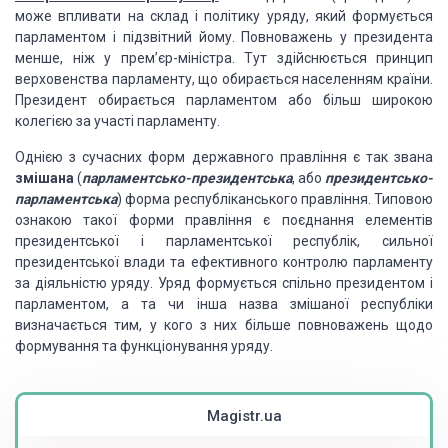
може впливати на склад і політику уряду, який формується
парламентом і підзвітний йому. Повноважень у президента
менше, ніж у прем’єр-міністра. Тут здійснюється принцип
верховенства парламенту, що обирається населенням країни.
Президент обирається парламентом або більш широкою
колегією за участі парламенту.
Однією з сучасних форм державного правління є так звана
змішана
(
парламентсько-президентська
, або
президентсько-
парламентська
) форма республіканського правління. Типовою
ознакою такої форми правління є поєднання елементів
президентської і парламентської республік, сильної
президентської влади та ефективного контролю парламенту
за діяльністю уряду. Уряд формується спільно президентом і
парламентом, а та чи інша назва змішаної республіки
визначається тим, у кого з них більше повноважень щодо
формування та функціонування уряду.
Magistr.ua