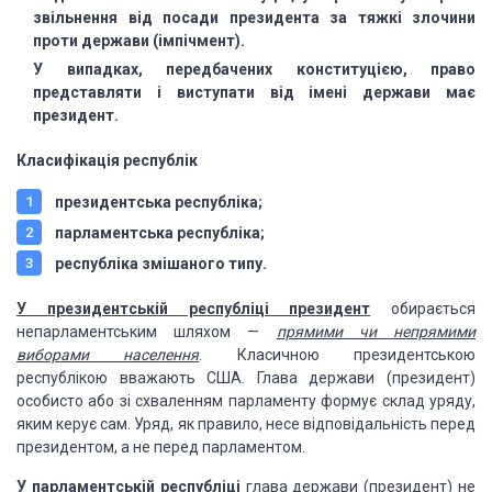
звільнення від посади президента за тяжкі злочини
проти держави (імпічмент).
У випадках, передбачених конституцією, право
представляти і виступати від імені держави має
президент.
Класифікація республік
президентська республіка;
парламентська республіка;
республіка змішаного типу.
У президентській республіці президент
обирається
непарламентським шляхом —
прямими чи непрямими
виборами населення
. Класичною президентською
республікою вважають США. Глава держави (президент)
особисто або зі схваленням парламенту формує склад уряду,
яким керує сам. Уряд, як правило, несе відповідальність перед
президентом, а не перед парламентом.
У парламентській республіці
глава держави (президент) не