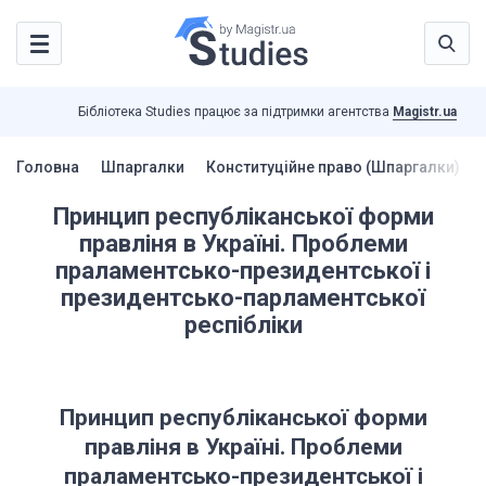
Бібліотека Studies працює за підтримки агентства
Magistr.ua
Головна
Шпаргалки
Конституційне право (Шпаргалки)
Принцип республіканської форми
правліня в Україні. Проблеми
праламентсько-президентської і
президентсько-парламентської
респібліки
Принцип республіканської форми
правліня в Україні.
Проблеми
праламентсько-президентської і