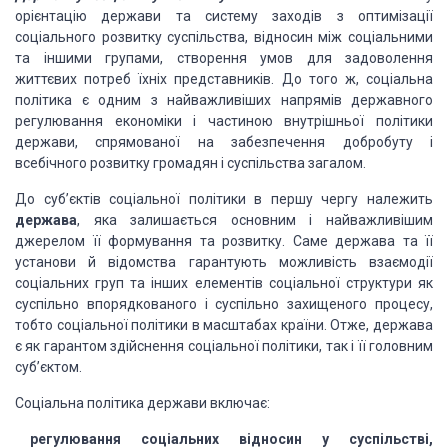
орієнтацію держави та систему заходів з оптимізації
соціального розвитку суспільства, відносин між соціальними
та іншими групами, створення умов для задоволення
життєвих потреб їхніх представників. До того ж, соціальна
політика є одним з найважливіших напрямів державного
регулювання економіки і частиною внутрішньої політики
держави, спрямованої на забезпечення добробуту і
всебічного розвитку громадян і суспільства загалом.
До суб’єктів соціальної політики в першу чергу належить
держава
, яка залишається основним і найважливішим
джерелом її формування та розвитку. Саме держава та її
установи й відомства гарантують можливість взаємодії
соціальних груп та інших елементів соціальної структури як
суспільно впорядкованого і суспільно захищеного процесу,
тобто соціальної політики в масштабах країни. Отже, держава
є як гарантом здійснення соціальної політики, так і її головним
суб’єктом.
Соціальна політика держави включає:
регулювання соціальних відносин у суспільстві,